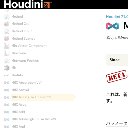
Metadata
Metadata
Houdini 21.
Method
Method Call
Method Input
新しいMate
Method Subnet
Min Vector Component
Minimum
Since
Minimum Position
Mix
Modulo
MtlX Absorption Vdf
MtlX Absval
これは、新し
MtlX Acescg To Lin Rec709
す。
MtlX Acos
MtlX Add
MtlX Adobergb To Lin Rec709
パラメータ
MtlX And