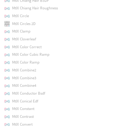
MtlX Chiang Hair BSDF
MtlX Chiang Hair Roughness
MtlX Circle
MtlX Circles 2D
MtlX Clamp
MtlX Cloverleaf
MtlX Color Correct
MtlX Color Cubic Ramp
MtlX Color Ramp
MtlX Combine2
MtlX Combine3
MtlX Combine4
MtlX Conductor Bsdf
MtlX Conical Edf
MtlX Constant
MtlX Contrast
MtlX Convert
MtlX Cos