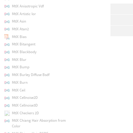
MtlX Anisotropic Vdf
MtlX Artistic Ior
MtlX Asin
MtlX Atan2
MtlX Bias
MtlX Bitangent
MtlX Blackbody
MtlX Blur
MtlX Bump
MtlX Burley Diffuse Bsdf
MtlX Burn
MtlX Ceil
MtlX Cellnoise2D
MtlX Cellnoise3D
MtlX Checkers 2D
MtlX Chiang Hair Absorption from
Color