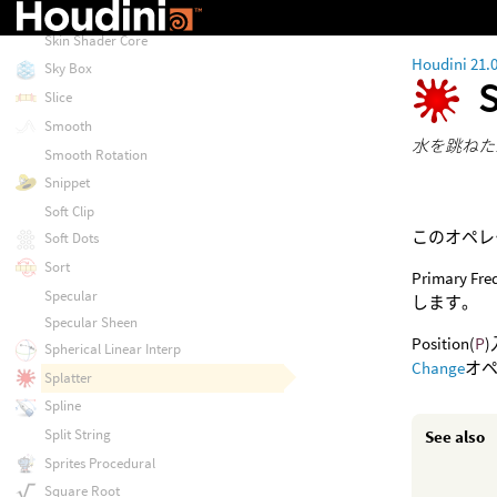
Sine
Skin Shader Core
Houdini 21.
Sky Box
Slice
Smooth
水を跳ねた
Smooth Rotation
Snippet
Soft Clip
このオペレ
Soft Dots
Sort
Primar
Specular
します。
Specular Sheen
Position(
P
Spherical Linear Interp
Change
オ
Splatter
Spline
Split String
See also
Sprites Procedural
Square Root