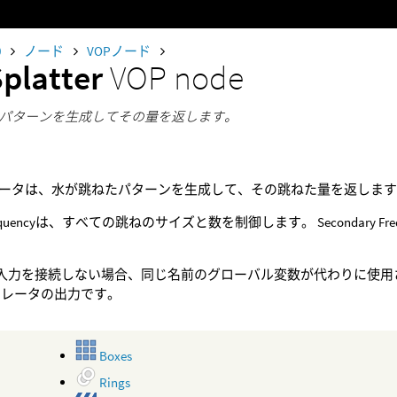
0
ノード
VOPノード
Splatter
VOP node
パターンを生成してその量を返します。
ータは、水が跳ねたパターンを生成して、その跳ねた量を返しま
y Frequencyは、すべての跳ねのサイズと数を制御します。 Secondar
)入力を接続しない場合、同じ名前のグローバル変数が代わりに使用
ペレータの出力です。
Boxes
Rings