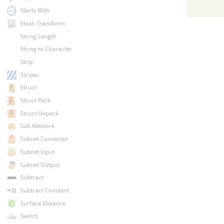
Starts With
Stash Transform
String Length
String to Character
Strip
Stripes
Struct
Struct Pack
Struct Unpack
Sub Network
Subnet Connector
Subnet Input
Subnet Output
Subtract
Subtract Constant
Surface Distance
Switch