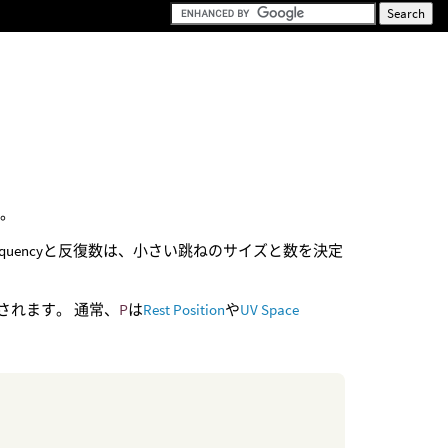
す。
y Frequencyと反復数は、小さい跳ねのサイズと数を決定
されます。 通常、
P
は
Rest Position
や
UV Space