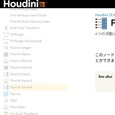
Filter Width
Find Attribute Value
Houdini 21.
Find Attribute Value Count
Find Attribute Value by Index
Find Point Transform
4つの浮動小
Fit Range
Fit Range (Unclamped)
Float to Integer
Float to Matrix
このノード
とができま
Float to Matrix2
Float to Matrix3
Float to Vector
See also
Float to Vector2
Float to Vector4
Floccus
Floor
Flow Noise
For Each Transform