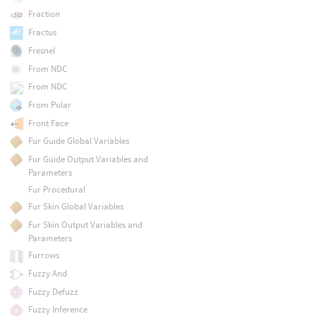
Fraction
Fractus
Fresnel
From NDC
From NDC
From Polar
Front Face
Fur Guide Global Variables
Fur Guide Output Variables and
Parameters
Fur Procedural
Fur Skin Global Variables
Fur Skin Output Variables and
Parameters
Furrows
Fuzzy And
Fuzzy Defuzz
Fuzzy Inference