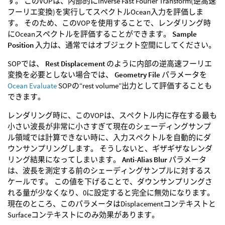
す。 このVOPは、内部的にInverse Fast Fourier Transform(逆高速
フーリエ変換)を実行してスペクトルOcean入力を評価しま
す。 そのため、このVOPを使用することで、レンダリング時
にOceanスペクトルを評価することができます。
Sample
Position
入力は、通常ではオブジェクト空間にしてください。
SOPでは、
Rest Displacement
のように内部の逆高速フーリエ
変換を必要としない場合では、
Geometry File
パラメータを
Ocean Evaluate
SOPの“rest volume”出力として評価することも
できます。
レンダリング時に、このVOPは、スペクトル内に存在する最も
小さい波長が非常に小さすぎて現在のシェーディングサンプ
ル領域では計算できない時に、入力スペクトルを自動的にダ
ウンサンプリングします。 そうしないと、ギザギザなレンダ
リング結果になってしまいます。
Anti-Alias Blur
パラメータ
は、波長を測定する前のシェーディングサンプルに対するス
ケールです。 この値を下げることで、ダウンサンプリングさ
れる量が少なくなり、0に設定すると完全に無効になります。
現在のところ、このパラメータはDisplacementコンテキストと
Surfaceコンテキストにのみ効果があります。