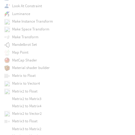
Look At Constraint
Luminance
Make Instance Transform
Make Space Transform
Make Transform
Mandelbrot Set
Map Point
MatCap Shader
Material shader builder
Matrix to Float
Matrix to Vector4
Matrix2 to Float
Matrix2 to Matrix3
Matrix2 to Matrix4
Matrix2 to Vector2
Matrix3 to Float
Matrix3 to Matrix2