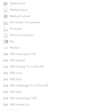
Method Call
Method Input
Method Subnet
Min Vector Component
Minimum
Minimum Position
Mix
Modulo
MtlX Absorption Vdf
MtlX Absval
MtlX Acescg To Lin Rec709
MtlX Acos
MtlX Add
MtlX Adobergb To Lin Rec709
MtlX And
MtlX Anisotropic Vdf
MtlX Artistic Ior