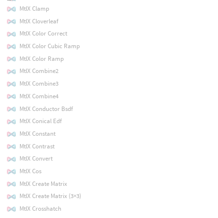
MtlX Clamp
MtlX Cloverleaf
MtlX Color Correct
MtlX Color Cubic Ramp
MtlX Color Ramp
MtlX Combine2
MtlX Combine3
MtlX Combine4
MtlX Conductor Bsdf
MtlX Conical Edf
MtlX Constant
MtlX Contrast
MtlX Convert
MtlX Cos
MtlX Create Matrix
MtlX Create Matrix (3×3)
MtlX Crosshatch