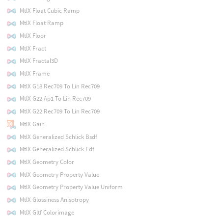
MtlX Float Cubic Ramp
MtlX Float Ramp
MtlX Floor
MtlX Fract
MtlX Fractal3D
MtlX Frame
MtlX G18 Rec709 To Lin Rec709
MtlX G22 Ap1 To Lin Rec709
MtlX G22 Rec709 To Lin Rec709
MtlX Gain
MtlX Generalized Schlick Bsdf
MtlX Generalized Schlick Edf
MtlX Geometry Color
MtlX Geometry Property Value
MtlX Geometry Property Value Uniform
MtlX Glossiness Anisotropy
MtlX Gltf Colorimage