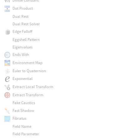
Divide Constant
Dot Product
Dual Rest
Dual Rest Solver
Edge Falloff
Eggshell Pattern
Eigenvalues
Ends With
Environment Map
Euler to Quaternion
Exponential
Extract Local Transform
Extract Transform
Fake Caustics
Fast Shadow
Fibratus
Field Name
Field Parameter