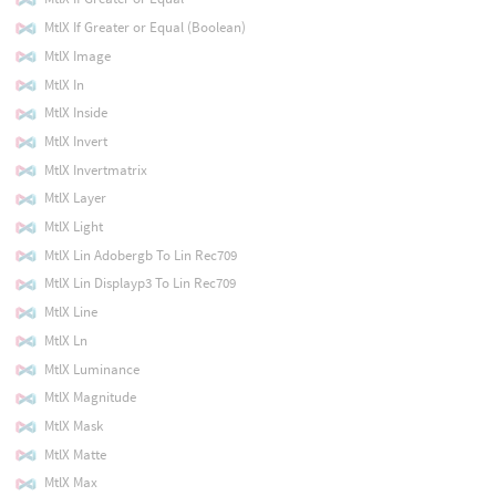
MtlX If Greater or Equal (Boolean)
MtlX Image
MtlX In
MtlX Inside
MtlX Invert
MtlX Invertmatrix
MtlX Layer
MtlX Light
MtlX Lin Adobergb To Lin Rec709
MtlX Lin Displayp3 To Lin Rec709
MtlX Line
MtlX Ln
MtlX Luminance
MtlX Magnitude
MtlX Mask
MtlX Matte
MtlX Max