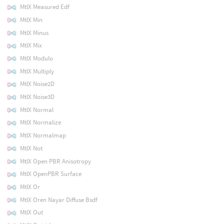
MtlX Measured Edf
MtlX Min
MtlX Minus
MtlX Mix
MtlX Modulo
MtlX Multiply
MtlX Noise2D
MtlX Noise3D
MtlX Normal
MtlX Normalize
MtlX Normalmap
MtlX Not
MtlX Open PBR Anisotropy
MtlX OpenPBR Surface
MtlX Or
MtlX Oren Nayar Diffuse Bsdf
MtlX Out