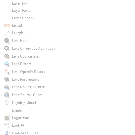
Layer Mix
Layer Pack
Layer Unpack
Length
Length
Lens Bokeh
Lens Chromatic Aberration
Lens Coordinates
Lens Distort
Lens OpenCV Distort
Lens Parameters
Lens Rolling Shutter
Lens Shutter Curve
Lighting Model
Limits
Logarithm
Look At
Look At (KinefX)