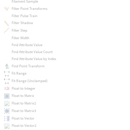
Filament Sample
Filter Point Transforms
Filter Pulse Train
Filter Shadow
Filter Step
Filter Width
Find Attribute Value
Find Attribute Value Count
Find Attribute Value by Index
Find Point Transform
Fit Range
Fit Range (Unclamped)
Float to Integer
Float to Matrix
Float to Matrix2
Float to Matrix3
Float to Vector
Float to Vector2