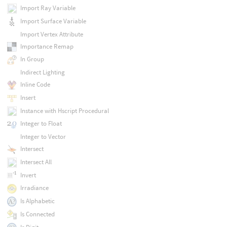
Import Ray Variable
Import Surface Variable
Import Vertex Attribute
Importance Remap
In Group
Indirect Lighting
Inline Code
Insert
Instance with Hscript Procedural
Integer to Float
Integer to Vector
Intersect
Intersect All
Invert
Irradiance
Is Alphabetic
Is Connected