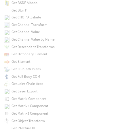
Get BSDF Albedo
Get Blur P
Get CHOP Attribute
Get Channel Transform
Get Channel Value
Get Channel Value by Name
Get Descendant Transforms
Get Dictionary Element
Get Element
Get FBIK Attributes
Get Full Body COM
Get Joint Chain Axes
Get Layer Export
Get Matrix Component
Get Matrix2 Component
Get Matrix3 Component
Get Object Transform
Get PTexture ID