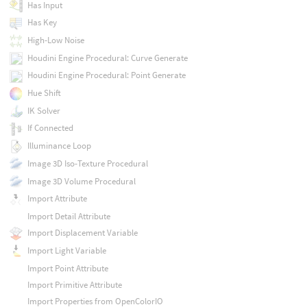
Has Input
Has Key
High-Low Noise
Houdini Engine Procedural: Curve Generate
Houdini Engine Procedural: Point Generate
Hue Shift
IK Solver
If Connected
Illuminance Loop
Image 3D Iso-Texture Procedural
Image 3D Volume Procedural
Import Attribute
Import Detail Attribute
Import Displacement Variable
Import Light Variable
Import Point Attribute
Import Primitive Attribute
Import Properties from OpenColorIO