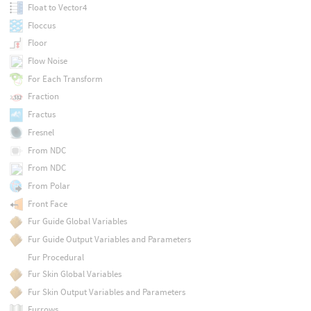
Float to Vector4
Floccus
Floor
Flow Noise
For Each Transform
Fraction
Fractus
Fresnel
From NDC
From NDC
From Polar
Front Face
Fur Guide Global Variables
Fur Guide Output Variables and Parameters
Fur Procedural
Fur Skin Global Variables
Fur Skin Output Variables and Parameters
Furrows