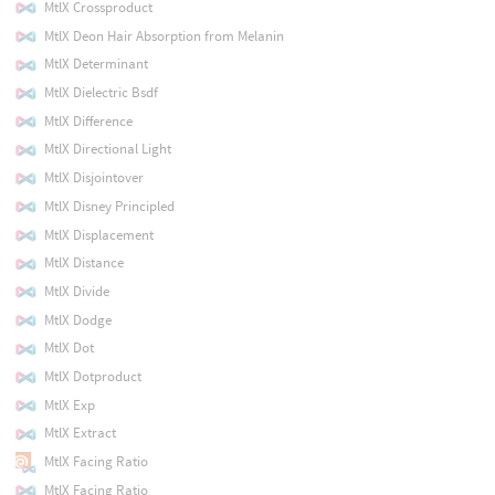
MtlX Crossproduct
MtlX Deon Hair Absorption from Melanin
MtlX Determinant
MtlX Dielectric Bsdf
MtlX Difference
MtlX Directional Light
MtlX Disjointover
MtlX Disney Principled
MtlX Displacement
MtlX Distance
MtlX Divide
MtlX Dodge
MtlX Dot
MtlX Dotproduct
MtlX Exp
MtlX Extract
MtlX Facing Ratio
MtlX Facing Ratio