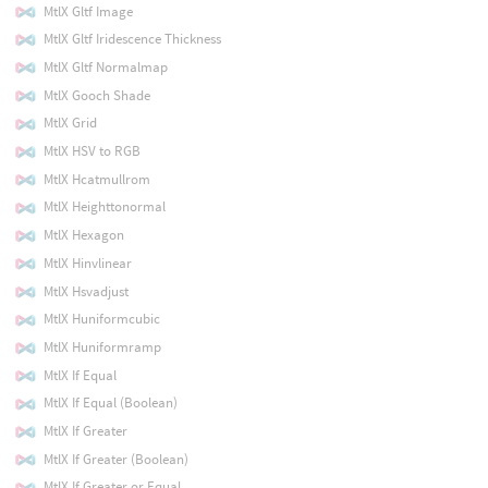
MtlX Gltf Image
MtlX Gltf Iridescence Thickness
MtlX Gltf Normalmap
MtlX Gooch Shade
MtlX Grid
MtlX HSV to RGB
MtlX Hcatmullrom
MtlX Heighttonormal
MtlX Hexagon
MtlX Hinvlinear
MtlX Hsvadjust
MtlX Huniformcubic
MtlX Huniformramp
MtlX If Equal
MtlX If Equal (Boolean)
MtlX If Greater
MtlX If Greater (Boolean)
MtlX If Greater or Equal