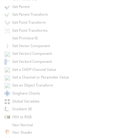
Get Parent
Get Parent Transform
Get Point Transform
Get Point Transforms
Get Primitive ID
Get Vector Component
Get Vector2 Component
Get Vector4 Component
Get a CHOP Channel Value
Get a Channel or Parameter Value
Get an Object Transform
Gingham Checks
Global Variables
Gradient 3D
HSV to RGB
Hair Normal
Hair Shader