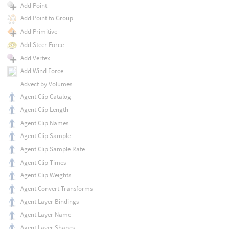
Add Point
Add Point to Group
Add Primitive
Add Steer Force
Add Vertex
Add Wind Force
Advect by Volumes
Agent Clip Catalog
Agent Clip Length
Agent Clip Names
Agent Clip Sample
Agent Clip Sample Rate
Agent Clip Times
Agent Clip Weights
Agent Convert Transforms
Agent Layer Bindings
Agent Layer Name
Agent Layer Shapes