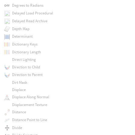
Degrees to Radians
Delayed Load Procedural
Delayed Read Archive
Depth Map
Determinant
Dictionary Keys
Dictionary Length
Direct Lighting
Direction to Child
Direction to Parent
Dirt Mask
Displace
Displace Along Normal
Displacement Texture
Distance
Distance Point to Line
Divide