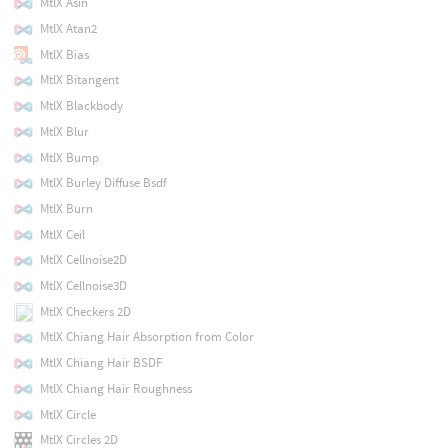
MtlX Asin
MtlX Atan2
MtlX Bias
MtlX Bitangent
MtlX Blackbody
MtlX Blur
MtlX Bump
MtlX Burley Diffuse Bsdf
MtlX Burn
MtlX Ceil
MtlX Cellnoise2D
MtlX Cellnoise3D
MtlX Checkers 2D
MtlX Chiang Hair Absorption from Color
MtlX Chiang Hair BSDF
MtlX Chiang Hair Roughness
MtlX Circle
MtlX Circles 2D