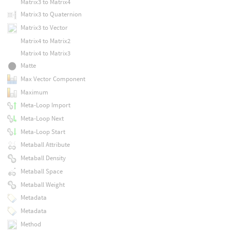
Matrix3 to Matrix4
Matrix3 to Quaternion
Matrix3 to Vector
Matrix4 to Matrix2
Matrix4 to Matrix3
Matte
Max Vector Component
Maximum
Meta-Loop Import
Meta-Loop Next
Meta-Loop Start
Metaball Attribute
Metaball Density
Metaball Space
Metaball Weight
Metadata
Metadata
Method