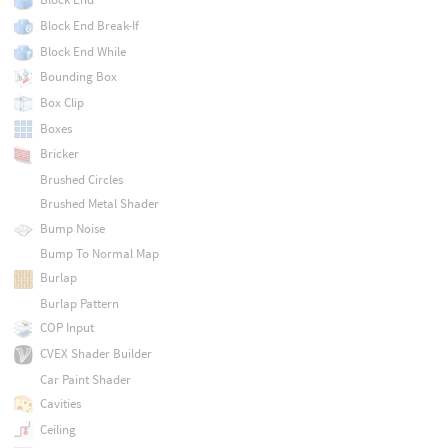
Block End Break-If
Block End While
Bounding Box
Box Clip
Boxes
Bricker
Brushed Circles
Brushed Metal Shader
Bump Noise
Bump To Normal Map
Burlap
Burlap Pattern
COP Input
CVEX Shader Builder
Car Paint Shader
Cavities
Ceiling