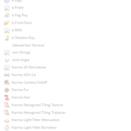
Is Digit
Is Finite
Is Fog Ray
Is Front Face
Is NAN
Is Shadow Ray
Jittered Hair Normal
Join Strings
Joint Angle
Karma 2D Derivatives
Karma AOV 2.0
Karma Camera Falloff
Karma Fur
Karma Hair
Karma Hexagonal Tiling Texture
Karma Hexagonal Tiling Triplanar
Karma Light Filter Attenuation
Karma Light Filter Barndoor