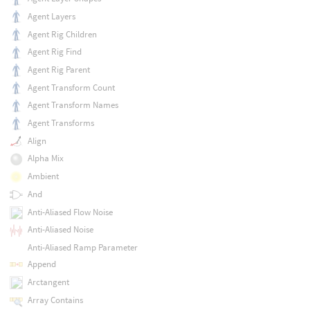
Agent Layers
Agent Rig Children
Agent Rig Find
Agent Rig Parent
Agent Transform Count
Agent Transform Names
Agent Transforms
Align
Alpha Mix
Ambient
And
Anti-Aliased Flow Noise
Anti-Aliased Noise
Anti-Aliased Ramp Parameter
Append
Arctangent
Array Contains