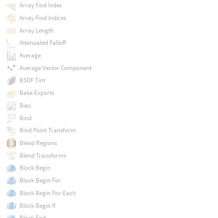
Array Find Index
Array Find Indices
Array Length
Attenuated Falloff
Average
Average Vector Component
BSDF Tint
Bake Exports
Bias
Bind
Bind Point Transform
Blend Regions
Blend Transforms
Block Begin
Block Begin For
Block Begin For-Each
Block Begin If
Block End