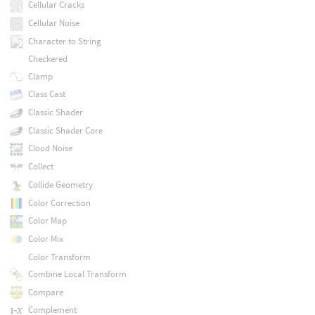
Cellular Cracks
Cellular Noise
Character to String
Checkered
Clamp
Class Cast
Classic Shader
Classic Shader Core
Cloud Noise
Collect
Collide Geometry
Color Correction
Color Map
Color Mix
Color Transform
Combine Local Transform
Compare
Complement