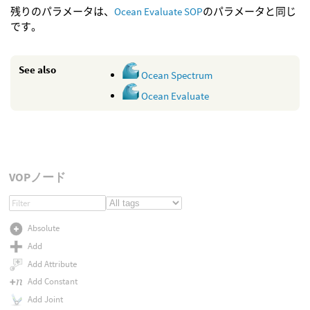
残りのパラメータは、
Ocean Evaluate SOP
のパラメータと同じ
です。
See also
Ocean Spectrum
Ocean Evaluate
VOPノード
Absolute
Add
Add Attribute
Add Constant
Add Joint