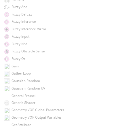
Fuzzy And
Fuzzy Defuzz
Fuzzy Inference
Fuzzy Inference Mirror
Fuzzy Input
Fuzzy Not
Fuzzy Obstacle Sense
Fuzzy Or
Gain
Gather Loop
Gaussian Random
Gaussian Random UV
General Fresnel
Generic Shader
Geometry VOP Global Parameters
Geometry VOP Output Variables
Get Attribute