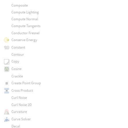
Composite
Compute Lighting
Compute Normal
Compute Tangents
Conductor Fresnel
Conserve Energy
Constant
Contour
Copy
Cosine
Crackle
Create Point Group
Cross Product
Curl Noise
Curl Noise 2D
Curvature
Curve Solver
Decal