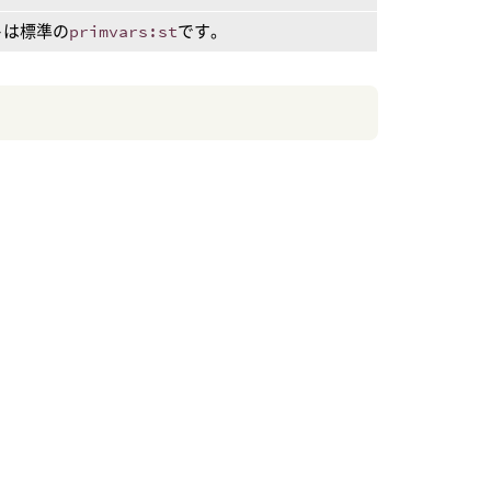
トは標準の
primvars:st
です。