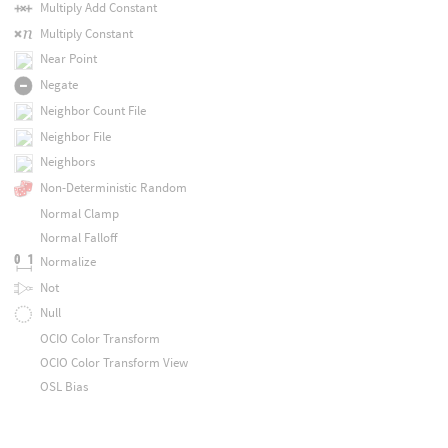
Multiply Add Constant
Multiply Constant
Near Point
Negate
Neighbor Count File
Neighbor File
Neighbors
Non-Deterministic Random
Normal Clamp
Normal Falloff
Normalize
Not
Null
OCIO Color Transform
OCIO Color Transform View
OSL Bias
OSL Calculate Normal
OSL Dx/Dy/Dz