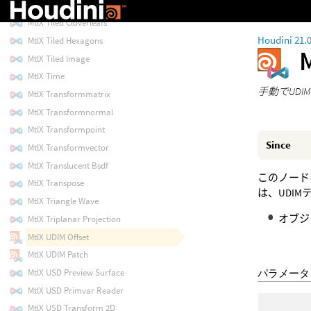
MtlX Tiled Circles
MtlX Tiled Cloverleafs
Houdini 21.
MtlX Tiled Hexagons
MtlX Tiled Image
MtlX Time
手動でUD
MtlX Transformmatrix
MtlX Transformnormal
MtlX Transformpoint
Since
MtlX Transformvector
MtlX Translucent Bsdf
このノード
MtlX Transpose
は、UDI
MtlX Triangle Wave
オブジ
MtlX Triplanar Projection
MtlX UDIM Offset
MtlX UDIM Patch
MtlX USD Preview Surface
パラメータ
MtlX USD Primvar Reader
MtlX USD Transform 2D