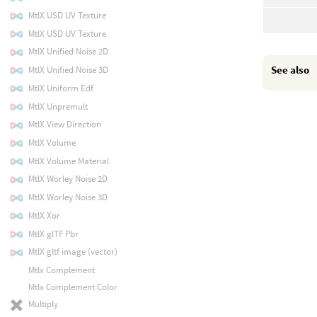
MtlX USD UV Texture
MtlX USD UV Texture
MtlX Unified Noise 2D
See also
MtlX Unified Noise 3D
MtlX Uniform Edf
MtlX Unpremult
MtlX View Direction
MtlX Volume
MtlX Volume Material
MtlX Worley Noise 2D
MtlX Worley Noise 3D
MtlX Xor
MtlX glTF Pbr
MtlX gltf image (vector)
Mtlx Complement
Mtlx Complement Color
Multiply