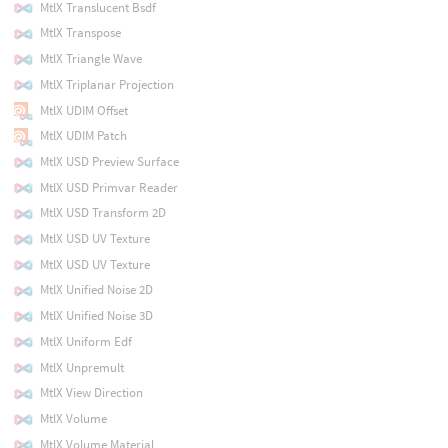
MtlX Translucent Bsdf
MtlX Transpose
MtlX Triangle Wave
MtlX Triplanar Projection
MtlX UDIM Offset
MtlX UDIM Patch
MtlX USD Preview Surface
MtlX USD Primvar Reader
MtlX USD Transform 2D
MtlX USD UV Texture
MtlX USD UV Texture
MtlX Unified Noise 2D
MtlX Unified Noise 3D
MtlX Uniform Edf
MtlX Unpremult
MtlX View Direction
MtlX Volume
MtlX Volume Material