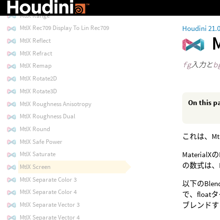
MtlX Random Float
MtlX Range
Houdini 21.
MtlX Rec709 Display To Lin Rec709
MtlX Reflect
MtlX Refract
fg
入力と
b
MtlX Remap
MtlX Rotate2D
MtlX Rotate3D
On this p
MtlX Roughness Anisotropy
MtlX Roughness Dual
MtlX Round
これは、Mt
MtlX Safe Power
Materi
MtlX Saturate
の数式は、
MtlX Screen
MtlX Separate Color 3
以下のBle
MtlX Separate Color 4
で、float
ブレンドす
MtlX Separate Vector 3
MtlX Separate Vector 4