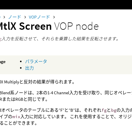
0
ノード
VOPノード
MtlX Screen
VOP node
g
入力を反転させて、それらを乗算した結果を反転させます。
age
パラメータ
出力
lX Multiplyと反対の結果が得られます。
alXのBlend系ノードは、2本の1-4 Channel入力を受け取り、同じ
RまたはRGBと同じです。
ndオペレータのテーブルにある“F”と“B”は、それぞれ
fg
と
bg
の入力
タイプの
mix
入力に対応しています。 これを使用することで、オリ
ることができます。