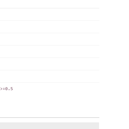
F>=0.5