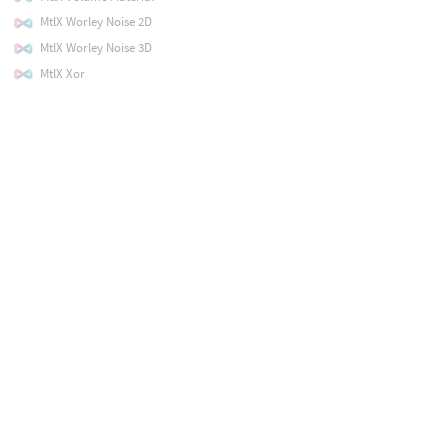
MtlX Worley Noise 2D
MtlX Worley Noise 3D
MtlX Xor
MtlX glTF Pbr
MtlX gltf image (vector)
Mtlx Complement
Mtlx Complement Color
Multiply
Multiply Add Constant
Multiply Constant
Near Point
Negate
Neighbor Count File
Neighbor File
Neighbors
Non-Deterministic Random
Normal Clamp