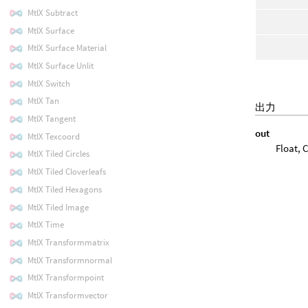
MtlX Subtract
MtlX Surface
MtlX Surface Material
MtlX Surface Unlit
MtlX Switch
MtlX Tan
出力
MtlX Tangent
out
MtlX Texcoord
Float, 
MtlX Tiled Circles
MtlX Tiled Cloverleafs
MtlX Tiled Hexagons
MtlX Tiled Image
MtlX Time
MtlX Transformmatrix
MtlX Transformnormal
MtlX Transformpoint
MtlX Transformvector