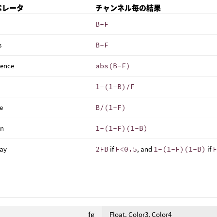
オペレータ
チャンネル毎の結果
B+F
s
B-F
rence
abs(B-F)
1-(1-B)/F
e
B/(1-F)
en
1-(1-F)(1-B)
lay
2FB
if
F<0.5
, and
1-(1-F)(1-B)
if
fg
Float, Color3, Color4