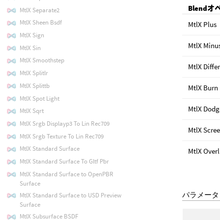
Blend
MtlX Separate2
MtlX Sheen Bsdf
MtlX Plus
MtlX Sign
MtlX Minu
MtlX Sin
MtlX Smoothstep
MtlX Diffe
MtlX Splitlr
MtlX Splittb
MtlX Burn
MtlX Spot Light
MtlX Dodg
MtlX Sqrt
MtlX Srgb Displayp3 To Lin Rec709
MtlX Scre
MtlX Srgb Texture To Lin Rec709
MtlX Standard Surface
MtlX Over
MtlX Standard Surface To Gltf Pbr
MtlX Standard Surface to OpenPBR
Surface
パラメータ
MtlX Standard Surface to USD Preview
Surface
MtlX Subsurface BSDF