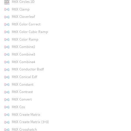
MtlX Circles 2D
MtlX Clamp
MtlX Cloverleaf
MtlX Color Correct
MtlX Color Cubic Ramp
MtlX Color Ramp
MtlX Combine2
MtlX Combine3
MtlX Combine4
MtlX Conductor Bsdf
MtlX Conical Edf
MtlX Constant
MtlX Contrast
MtlX Convert
MtlX Cos
MtlX Create Matrix
MtlX Create Matrix (3×3)
MtlX Crosshatch