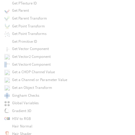
Get PTexture ID
Get Parent
Get Parent Transform
Get Point Transform
Get Point Transforms
Get Primitive ID
Get Vector Component
Get Vector2 Component
Get Vector4 Component
Get a CHOP Channel Value
Get a Channel or Parameter Value
Get an Object Transform
Gingham Checks
Global Variables
Gradient 3D
HSV to RGB
Hair Normal
Hair Shader