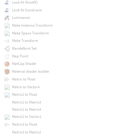
Look At (KinefX)
Look At Constraint
Luminance
Make Instance Transform
Make Space Transform
Make Transform
Mandelbrot Set
Map Point
MatCap Shader
Material shader builder
Matrix to Float
Matrix to Vector4
Matrix2 to Float
Matrix2 to Matrix3
Matrix2 to Matrix4
Matrix2 to Vector2
Matrix3 to Float
Matrix3 to Matrix2