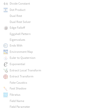
Divide Constant
Dot Product
Dual Rest
Dual Rest Solver
Edge Falloff
Eggshell Pattern
Eigenvalues
Ends With
Environment Map
Euler to Quaternion
Exponential
Extract Local Transform
Extract Transform
Fake Caustics
Fast Shadow
Fibratus
Field Name
Field Parameter