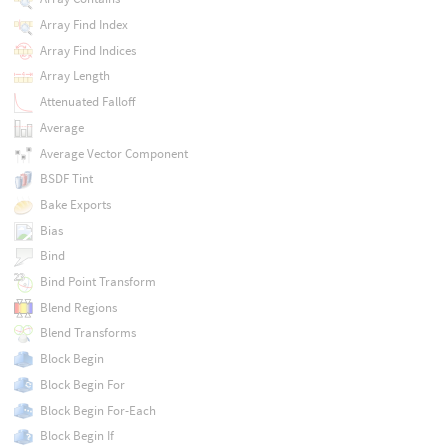
Array Find Index
Array Find Indices
Array Length
Attenuated Falloff
Average
Average Vector Component
BSDF Tint
Bake Exports
Bias
Bind
Bind Point Transform
Blend Regions
Blend Transforms
Block Begin
Block Begin For
Block Begin For-Each
Block Begin If