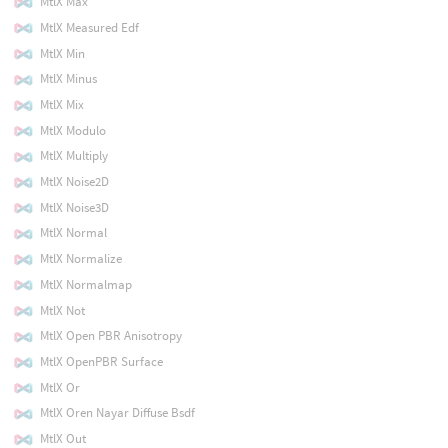
MtlX Max
MtlX Measured Edf
MtlX Min
MtlX Minus
MtlX Mix
MtlX Modulo
MtlX Multiply
MtlX Noise2D
MtlX Noise3D
MtlX Normal
MtlX Normalize
MtlX Normalmap
MtlX Not
MtlX Open PBR Anisotropy
MtlX OpenPBR Surface
MtlX Or
MtlX Oren Nayar Diffuse Bsdf
MtlX Out