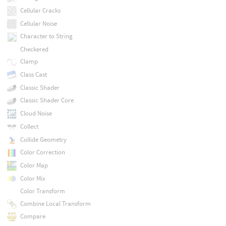
Cellular Cracks
Cellular Noise
Character to String
Checkered
Clamp
Class Cast
Classic Shader
Classic Shader Core
Cloud Noise
Collect
Collide Geometry
Color Correction
Color Map
Color Mix
Color Transform
Combine Local Transform
Compare