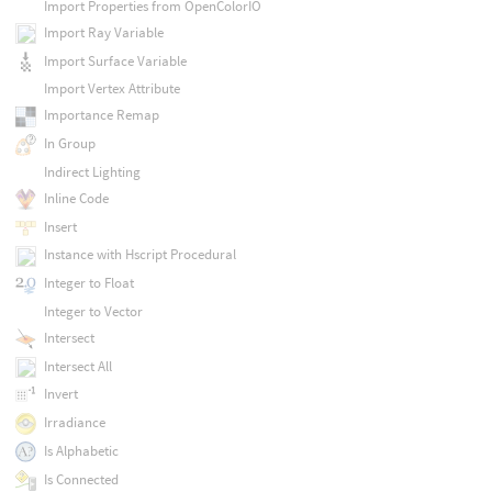
Import Properties from OpenColorIO
Import Ray Variable
Import Surface Variable
Import Vertex Attribute
Importance Remap
In Group
Indirect Lighting
Inline Code
Insert
Instance with Hscript Procedural
Integer to Float
Integer to Vector
Intersect
Intersect All
Invert
Irradiance
Is Alphabetic
Is Connected