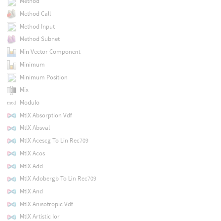
Method
Method Call
Method Input
Method Subnet
Min Vector Component
Minimum
Minimum Position
Mix
Modulo
MtlX Absorption Vdf
MtlX Absval
MtlX Acescg To Lin Rec709
MtlX Acos
MtlX Add
MtlX Adobergb To Lin Rec709
MtlX And
MtlX Anisotropic Vdf
MtlX Artistic Ior