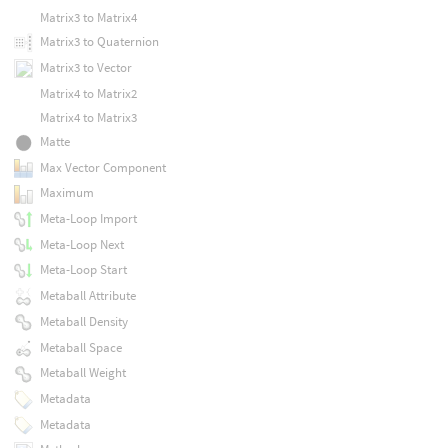
Matrix3 to Matrix4
Matrix3 to Quaternion
Matrix3 to Vector
Matrix4 to Matrix2
Matrix4 to Matrix3
Matte
Max Vector Component
Maximum
Meta-Loop Import
Meta-Loop Next
Meta-Loop Start
Metaball Attribute
Metaball Density
Metaball Space
Metaball Weight
Metadata
Metadata