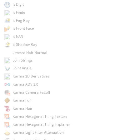
Is Digit
Is Finite
Is Fog Ray
Is Front Face
Is NAN
Is Shadow Ray
Jittered Hair Normal
Join Strings
Joint Angle
Karma 2D Derivatives
Karma AOV 2.0
Karma Camera Falloff
Karma Fur
Karma Hair
Karma Hexagonal Tiling Texture
Karma Hexagonal Tiling Triplanar
Karma Light Filter Attenuation