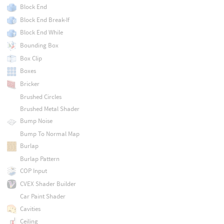
Block End
Block End Break-If
Block End While
Bounding Box
Box Clip
Boxes
Bricker
Brushed Circles
Brushed Metal Shader
Bump Noise
Bump To Normal Map
Burlap
Burlap Pattern
COP Input
CVEX Shader Builder
Car Paint Shader
Cavities
Ceiling