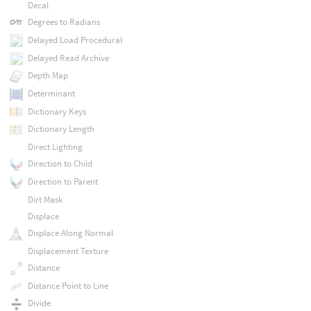
Decal
Degrees to Radians
Delayed Load Procedural
Delayed Read Archive
Depth Map
Determinant
Dictionary Keys
Dictionary Length
Direct Lighting
Direction to Child
Direction to Parent
Dirt Mask
Displace
Displace Along Normal
Displacement Texture
Distance
Distance Point to Line
Divide