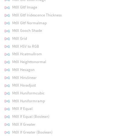
MtlX Gltf Image
MtlX Gltf Iridescence Thickness
MtlX Gltf Normalmap
MtlX Gooch Shade
MtlX Grid
MtlX HSV to RGB
MtlX Hcatmullrom
MtlX Heighttonormal
MtlX Hexagon
MtlX Hinvlinear
MtlX Hsvadjust
MtlX Huniformcubic
MtlX Huniformramp
MtlX If Equal
MtlX If Equal (Boolean)
MtlX If Greater
MtlX If Greater (Boolean)