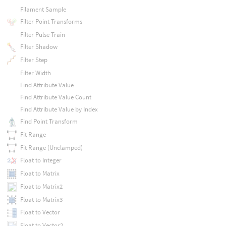
Filament Sample
Filter Point Transforms
Filter Pulse Train
Filter Shadow
Filter Step
Filter Width
Find Attribute Value
Find Attribute Value Count
Find Attribute Value by Index
Find Point Transform
Fit Range
Fit Range (Unclamped)
Float to Integer
Float to Matrix
Float to Matrix2
Float to Matrix3
Float to Vector
Float to Vector2