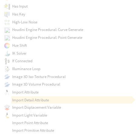
Has Input
Has Key
High-Low Noise
Houdini Engine Procedural: Curve Generate
Houdini Engine Procedural: Point Generate
Hue Shift
IK Solver
If Connected
Illuminance Loop
Image 3D Iso-Texture Procedural
Image 3D Volume Procedural
Import Attribute
Import Detail Attribute
Import Displacement Variable
Import Light Variable
Import Point Attribute
Import Primitive Attribute