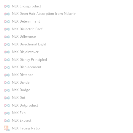
MtlX Crossproduct
MtlX Deon Hair Absorption from Melanin
MtlX Determinant
MtlX Dielectric Bsdf
MtlX Difference
MtlX Directional Light
MtlX Disjointover
MtlX Disney Principled
MtlX Displacement
MtlX Distance
MtlX Divide
MtlX Dodge
MtlX Dot
MtlX Dotproduct
MtlX Exp
MtlX Extract
MtlX Facing Ratio