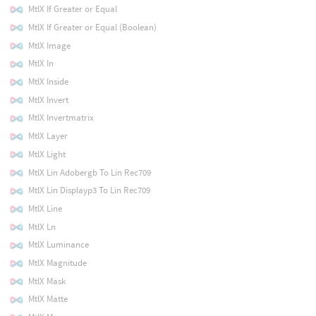
MtlX If Greater or Equal
MtlX If Greater or Equal (Boolean)
MtlX Image
MtlX In
MtlX Inside
MtlX Invert
MtlX Invertmatrix
MtlX Layer
MtlX Light
MtlX Lin Adobergb To Lin Rec709
MtlX Lin Displayp3 To Lin Rec709
MtlX Line
MtlX Ln
MtlX Luminance
MtlX Magnitude
MtlX Mask
MtlX Matte