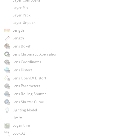
Layer Composite
Layer Mix
Layer Pack
Layer Unpack
Length
Length
Lens Bokeh
Lens Chromatic Aberration
Lens Coordinates
Lens Distort
Lens OpenCV Distort
Lens Parameters
Lens Rolling Shutter
Lens Shutter Curve
Lighting Model
Limits
Logarithm
Look At