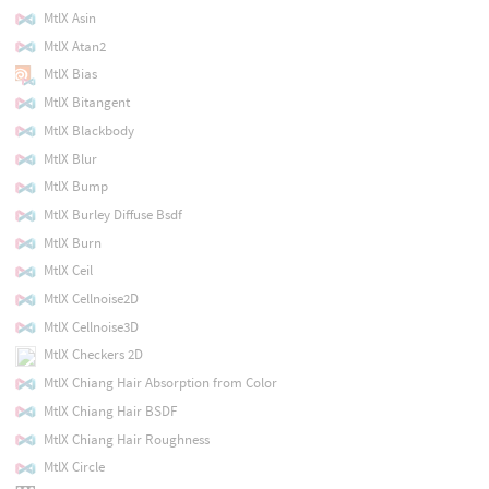
MtlX Asin
MtlX Atan2
MtlX Bias
MtlX Bitangent
MtlX Blackbody
MtlX Blur
MtlX Bump
MtlX Burley Diffuse Bsdf
MtlX Burn
MtlX Ceil
MtlX Cellnoise2D
MtlX Cellnoise3D
MtlX Checkers 2D
MtlX Chiang Hair Absorption from Color
MtlX Chiang Hair BSDF
MtlX Chiang Hair Roughness
MtlX Circle