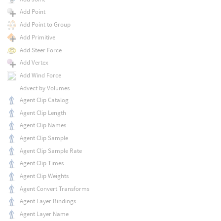
Add Point
Add Point to Group
Add Primitive
Add Steer Force
Add Vertex
Add Wind Force
Advect by Volumes
Agent Clip Catalog
Agent Clip Length
Agent Clip Names
Agent Clip Sample
Agent Clip Sample Rate
Agent Clip Times
Agent Clip Weights
Agent Convert Transforms
Agent Layer Bindings
Agent Layer Name