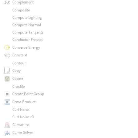
Complement
Composite
Compute Lighting
Compute Normal
Compute Tangents
Conductor Fresnel
Conserve Energy
Constant
Contour
Copy
Cosine
Crackle
Create Point Group
Cross Product
Curl Noise
Curl Noise 2D
Curvature
Curve Solver