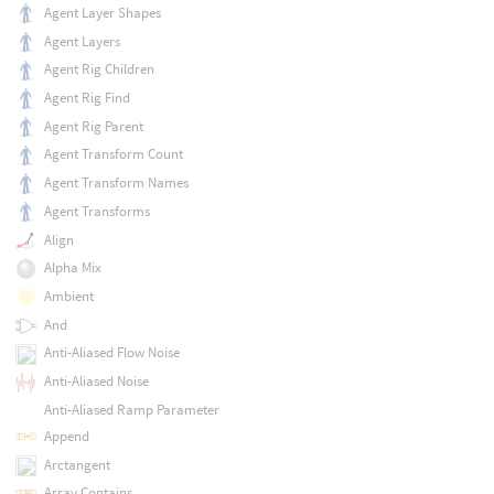
Agent Layer Shapes
Agent Layers
Agent Rig Children
Agent Rig Find
Agent Rig Parent
Agent Transform Count
Agent Transform Names
Agent Transforms
Align
Alpha Mix
Ambient
And
Anti-Aliased Flow Noise
Anti-Aliased Noise
Anti-Aliased Ramp Parameter
Append
Arctangent
Array Contains