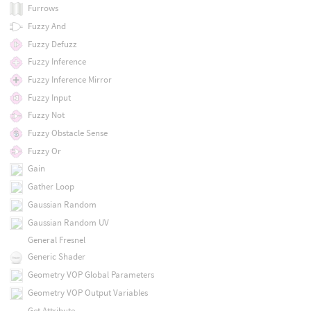
Furrows
Fuzzy And
Fuzzy Defuzz
Fuzzy Inference
Fuzzy Inference Mirror
Fuzzy Input
Fuzzy Not
Fuzzy Obstacle Sense
Fuzzy Or
Gain
Gather Loop
Gaussian Random
Gaussian Random UV
General Fresnel
Generic Shader
Geometry VOP Global Parameters
Geometry VOP Output Variables
Get Attribute