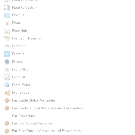
Float to Vector4
Floccus
Floor
Flow Noise
For Each Transform
Fraction
Fractus
Fresnel
From NDC
From NDC
From Polar
Front Face
Fur Guide Global Variables
Fur Guide Output Variables and Parameters
Fur Procedural
Fur Skin Global Variables
Fur Skin Output Variables and Parameters