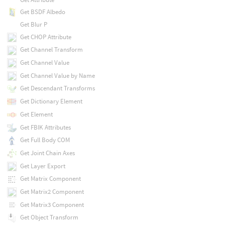
Get BSDF Albedo
Get Blur P
Get CHOP Attribute
Get Channel Transform
Get Channel Value
Get Channel Value by Name
Get Descendant Transforms
Get Dictionary Element
Get Element
Get FBIK Attributes
Get Full Body COM
Get Joint Chain Axes
Get Layer Export
Get Matrix Component
Get Matrix2 Component
Get Matrix3 Component
Get Object Transform