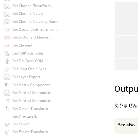
Get Channel Transform
Get Channel Value
Get Channel Value by Name
Get Descendant Transforms
Get Dictionary Element
Get Element
Get FBIK Attributes
Get Full Body COM
Get Joint Chain Axes
Get Layer Export
Get Matrix Component
Outpu
Get Matrix2 Component
Get Matrix3 Component
ありません
Get Object Transform
Get PTexture ID
Get Parent
See also
Get Parent Transform