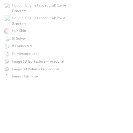
Houdini Engine Procedural: Curve
Generate
Houdini Engine Procedural: Point
Generate
Hue Shift
IK Solver
If Connected
Illuminance Loop
Image 3D Iso-Texture Procedural
Image 3D Volume Procedural
Import Attribute
Import Detail Attribute
Import Displacement Variable
Import Light Variable
Import Point Attribute
Import Primitive Attribute
Import Properties from OpenColorIO
Import Ray Variable