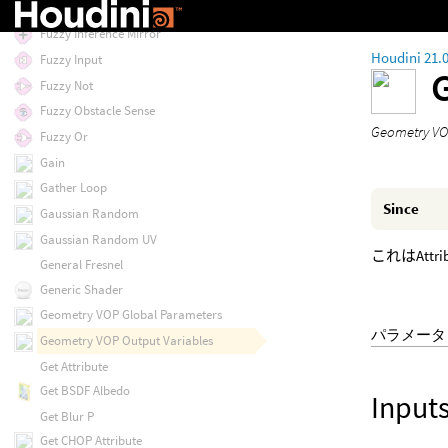
Fuzzy Inference
Fuzzy Inference Mirror
Houdini 21.
Fuzzy Input
Fuzzy Not
Fuzzy Obstacle Sense
Geomet
Fuzzy Or
Gain
Gather Loop
Since
Gaussian Random
Gaussian Random UV
これはAt
General Fresnel
Generic Shader
Geometry VOP Global Parameters
パラメータ
Geometry VOP Output Variables
Get Attribute
Get BSDF Albedo
Input
Get Blur P
Get CHOP Attribute