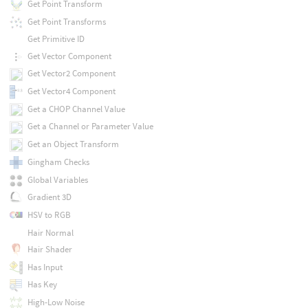
Get Point Transform
Get Point Transforms
Get Primitive ID
Get Vector Component
Get Vector2 Component
Get Vector4 Component
Get a CHOP Channel Value
Get a Channel or Parameter Value
Get an Object Transform
Gingham Checks
Global Variables
Gradient 3D
HSV to RGB
Hair Normal
Hair Shader
Has Input
Has Key
High-Low Noise