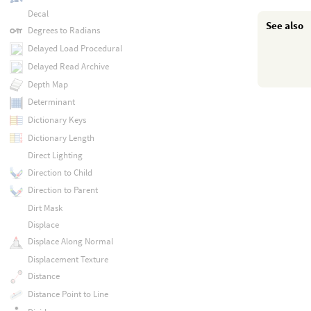
Decal
See also
Degrees to Radians
Delayed Load Procedural
Delayed Read Archive
Depth Map
Determinant
Dictionary Keys
Dictionary Length
Direct Lighting
Direction to Child
Direction to Parent
Dirt Mask
Displace
Displace Along Normal
Displacement Texture
Distance
Distance Point to Line