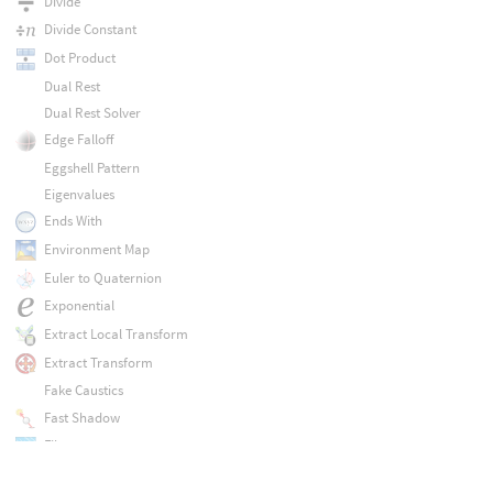
Divide
Divide Constant
Dot Product
Dual Rest
Dual Rest Solver
Edge Falloff
Eggshell Pattern
Eigenvalues
Ends With
Environment Map
Euler to Quaternion
Exponential
Extract Local Transform
Extract Transform
Fake Caustics
Fast Shadow
Fibratus
Field Name