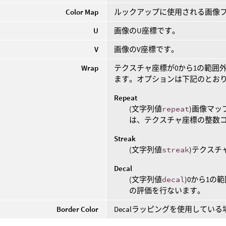
Color Map
ルックアップに使用される画像
U
画像のU座標です。
V
画像のV座標です。
Wrap
テクスチャ座標が0から1の範囲
ます。オプションは下記のとお
Repeat
(文字列値
repeat
)画像マッ
は、テクスチャ座標の整数
Streak
(文字列値
streak
)テクスチ
Decal
(文字列値
decal
)0から1
の評価を行ないます。
Border Color
Decalラッピングを使用してい