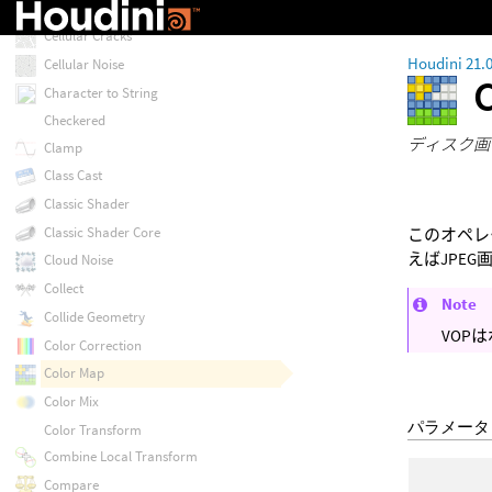
Ceiling
Cellular Cracks
Houdini 21.
Cellular Noise
Character to String
Checkered
ディスク画
Clamp
Class Cast
Classic Shader
Classic Shader Core
このオペレ
えばJPE
Cloud Noise
Collect
Note
Collide Geometry
VOP
Color Correction
Color Map
Color Mix
パラメータ
Color Transform
Combine Local Transform
Compare