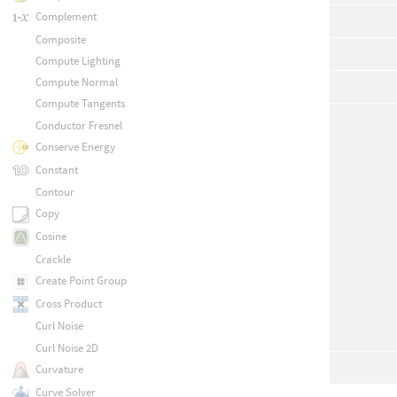
Complement
Composite
Compute Lighting
Compute Normal
Compute Tangents
Conductor Fresnel
Conserve Energy
Constant
Contour
Copy
Cosine
Crackle
Create Point Group
Cross Product
Curl Noise
Curl Noise 2D
Curvature
Curve Solver