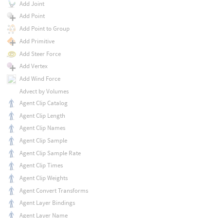
Add Joint
Add Point
Add Point to Group
Add Primitive
Add Steer Force
Add Vertex
Add Wind Force
Advect by Volumes
Agent Clip Catalog
Agent Clip Length
Agent Clip Names
Agent Clip Sample
Agent Clip Sample Rate
Agent Clip Times
Agent Clip Weights
Agent Convert Transforms
Agent Layer Bindings
Agent Layer Name