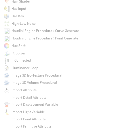
Hair Shader
Has Input
Has Key
High-Low Noise
Houdini Engine Procedural: Curve Generate
Houdini Engine Procedural: Point Generate
Hue Shift
IK Solver
If Connected
Illuminance Loop
Image 3D Iso-Texture Procedural
Image 3D Volume Procedural
Import Attribute
Import Detail Attribute
Import Displacement Variable
Import Light Variable
Import Point Attribute
Import Primitive Attribute