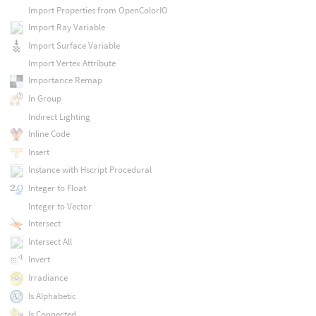
Import Properties from OpenColorIO
Import Ray Variable
Import Surface Variable
Import Vertex Attribute
Importance Remap
In Group
Indirect Lighting
Inline Code
Insert
Instance with Hscript Procedural
Integer to Float
Integer to Vector
Intersect
Intersect All
Invert
Irradiance
Is Alphabetic
Is Connected