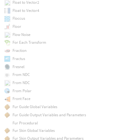
Float to Vector2
Float to Vector4
Floccus
Floor
Flow Noise
For Each Transform
Fraction
Fractus
Fresnel
From NDC
From NDC
From Polar
Front Face
Fur Guide Global Variables
Fur Guide Output Variables and Parameters
Fur Procedural
Fur Skin Global Variables
Fur Skin Output Variables and Parameters