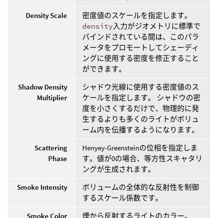
Density Scale
密度値のスケールを指定します。
density
入力がジオメトリに標準で
バインドされている間は、このパラ
メータをプロモートしてシェーディ
ングに使用する密度を修正すること
ができます。
Shadow Density
シャドウ光線に使用する密度値のス
Multiplier
ケールを指定します。 シャドウの密
度を小さくするだけで、物理的に発
生するよりも多くのライトがボリュ
ーム内を伝播するようになります。
Scattering
Henyey-Greensteinの位相を指定しま
Phase
す。値が0の場合、等方性スキャタリ
ングが生成されます。
Smoke Intensity
ボリュームの全体的な反射性を制御
するスケール係数です。
Smoke Color
煙から反射するライトのカラー。