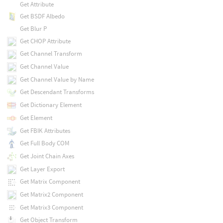
Get Attribute
Get BSDF Albedo
Get Blur P
Get CHOP Attribute
Get Channel Transform
Get Channel Value
Get Channel Value by Name
Get Descendant Transforms
Get Dictionary Element
Get Element
Get FBIK Attributes
Get Full Body COM
Get Joint Chain Axes
Get Layer Export
Get Matrix Component
Get Matrix2 Component
Get Matrix3 Component
Get Object Transform