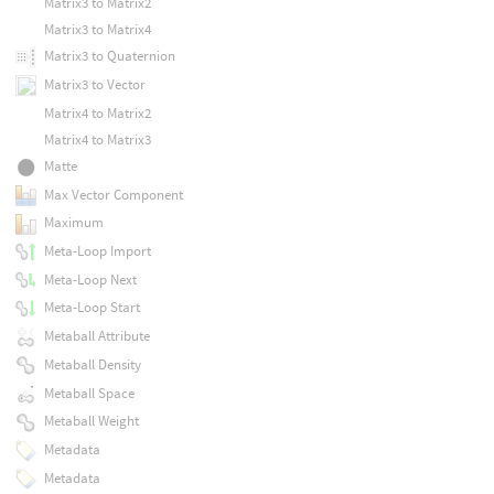
Matrix3 to Matrix2
Matrix3 to Matrix4
Matrix3 to Quaternion
Matrix3 to Vector
Matrix4 to Matrix2
Matrix4 to Matrix3
Matte
Max Vector Component
Maximum
Meta-Loop Import
Meta-Loop Next
Meta-Loop Start
Metaball Attribute
Metaball Density
Metaball Space
Metaball Weight
Metadata
Metadata