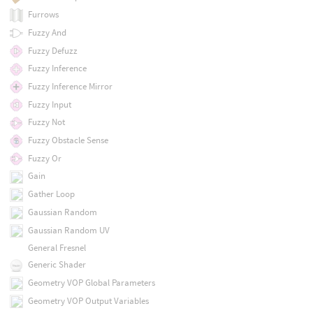
Furrows
Fuzzy And
Fuzzy Defuzz
Fuzzy Inference
Fuzzy Inference Mirror
Fuzzy Input
Fuzzy Not
Fuzzy Obstacle Sense
Fuzzy Or
Gain
Gather Loop
Gaussian Random
Gaussian Random UV
General Fresnel
Generic Shader
Geometry VOP Global Parameters
Geometry VOP Output Variables