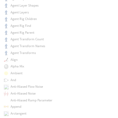
Agent Layer Shapes
Agent Layers
Agent Rig Children
Agent Rig Find
Agent Rig Parent
Agent Transform Count
Agent Transform Names
Agent Transforms
Align
Alpha Mix
Ambient
And
Anti-Aliased Flow Noise
Anti-Aliased Noise
Anti-Aliased Ramp Parameter
Append
Arctangent