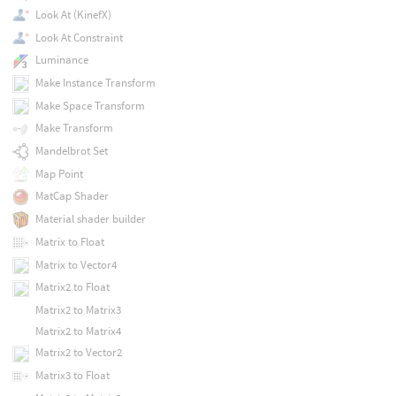
Look At (KinefX)
Look At Constraint
Luminance
Make Instance Transform
Make Space Transform
Make Transform
Mandelbrot Set
Map Point
MatCap Shader
Material shader builder
Matrix to Float
Matrix to Vector4
Matrix2 to Float
Matrix2 to Matrix3
Matrix2 to Matrix4
Matrix2 to Vector2
Matrix3 to Float