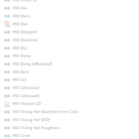
MtlX Asin
MtlX Atan2
MtlX Bias
MtlX Bitangent
MtlX Blackbody
MtlX Blur
MtlX Bump
MtlX Burley Diffuse Bsdf
MtlX Burn
MtlX Ceil
MtlX Cellnoise2D
MtlX Cellnoise3D
MtlX Checkers 2D
MtlX Chiang Hair Absorption from Color
MtlX Chiang Hair BSDF
MtlX Chiang Hair Roughness
MtlX Circle