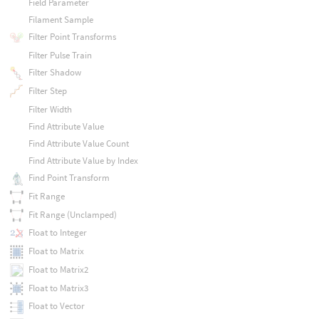
Field Parameter
Filament Sample
Filter Point Transforms
Filter Pulse Train
Filter Shadow
Filter Step
Filter Width
Find Attribute Value
Find Attribute Value Count
Find Attribute Value by Index
Find Point Transform
Fit Range
Fit Range (Unclamped)
Float to Integer
Float to Matrix
Float to Matrix2
Float to Matrix3
Float to Vector