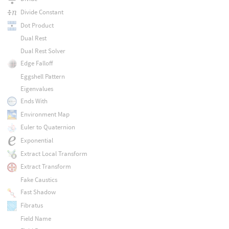
Divide Constant
Dot Product
Dual Rest
Dual Rest Solver
Edge Falloff
Eggshell Pattern
Eigenvalues
Ends With
Environment Map
Euler to Quaternion
Exponential
Extract Local Transform
Extract Transform
Fake Caustics
Fast Shadow
Fibratus
Field Name