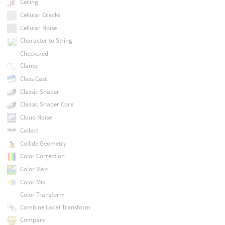
Ceiling
Cellular Cracks
Cellular Noise
Character to String
Checkered
Clamp
Class Cast
Classic Shader
Classic Shader Core
Cloud Noise
Collect
Collide Geometry
Color Correction
Color Map
Color Mix
Color Transform
Combine Local Transform
Compare