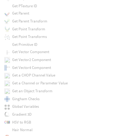
Get PTexture ID
Get Parent
Get Parent Transform
Get Point Transform
Get Point Transforms
Get Primitive ID
Get Vector Component
Get Vector2 Component
Get Vector4 Component
Get a CHOP Channel Value
Get a Channel or Parameter Value
Get an Object Transform
Gingham Checks
Global Variables
Gradient 3D
HSV to RGB
Hair Normal