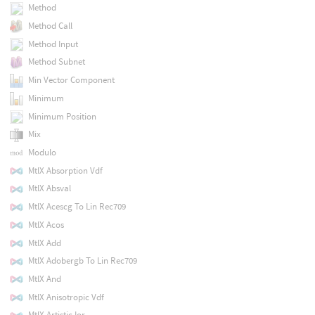
Method
Method Call
Method Input
Method Subnet
Min Vector Component
Minimum
Minimum Position
Mix
Modulo
MtlX Absorption Vdf
MtlX Absval
MtlX Acescg To Lin Rec709
MtlX Acos
MtlX Add
MtlX Adobergb To Lin Rec709
MtlX And
MtlX Anisotropic Vdf
MtlX Artistic Ior