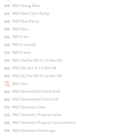
MtlX Facing Ratio
MtlX Float Cubic Ramp
MtlX Float Ramp
MtlX Floor
MtlX Fract
MtlX Fractal3D
MtlX Frame
MtlX G18 Rec709 To Lin Rec709
MtlX G22 Ap1 To Lin Rec709
MtlX G22 Rec709 To Lin Rec709
MtlX Gain
MtlX Generalized Schlick Bsdf
MtlX Generalized Schlick Edf
MtlX Geometry Color
MtlX Geometry Property Value
MtlX Geometry Property Value Uniform
MtlX Glossiness Anisotropy