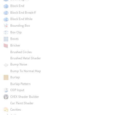
Block End
Block End Break-If
Block End While
Bounding Box
Box Clip
Boxes
Bricker
Brushed Circles
Brushed Metal Shader
Bump Noise
Bump To Normal Map
Burlap
Burlap Pattern
COP Input
CVEX Shader Builder
Car Paint Shader
Cavities