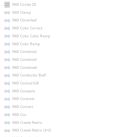
MtlX Circles 2D
MtlX Clamp
MtlX Cloverleaf
MtlX Color Correct
MtlX Color Cubic Ramp
MtlX Color Ramp
MtlX Combine2
MtlX Combine3
MtlX Combine4
MtlX Conductor Bsdf
MtlX Conical Edf
MtlX Constant
MtlX Contrast
MtlX Convert
MtlX Cos
MtlX Create Matrix
MtlX Create Matrix (3×3)