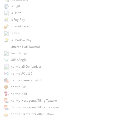
Is Digit
Is Finite
Is Fog Ray
Is Front Face
Is NAN
Is Shadow Ray
Jittered Hair Normal
Join Strings
Joint Angle
Karma 2D Derivatives
Karma AOV 2.0
Karma Camera Falloff
Karma Fur
Karma Hair
Karma Hexagonal Tiling Texture
Karma Hexagonal Tiling Triplanar
Karma Light Filter Attenuation