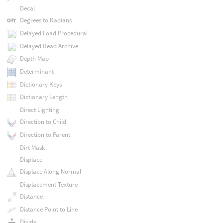
Decal
Degrees to Radians
Delayed Load Procedural
Delayed Read Archive
Depth Map
Determinant
Dictionary Keys
Dictionary Length
Direct Lighting
Direction to Child
Direction to Parent
Dirt Mask
Displace
Displace Along Normal
Displacement Texture
Distance
Distance Point to Line
Divide