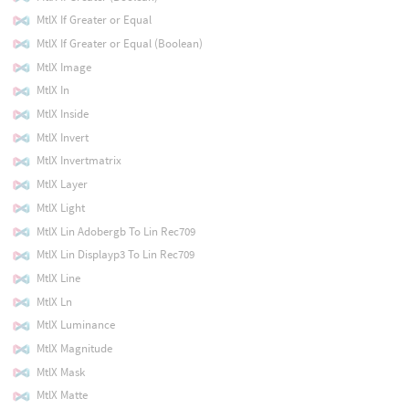
MtlX If Greater or Equal
MtlX If Greater or Equal (Boolean)
MtlX Image
MtlX In
MtlX Inside
MtlX Invert
MtlX Invertmatrix
MtlX Layer
MtlX Light
MtlX Lin Adobergb To Lin Rec709
MtlX Lin Displayp3 To Lin Rec709
MtlX Line
MtlX Ln
MtlX Luminance
MtlX Magnitude
MtlX Mask
MtlX Matte