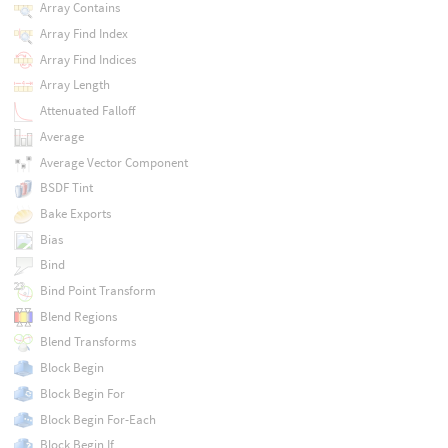
Array Contains
Array Find Index
Array Find Indices
Array Length
Attenuated Falloff
Average
Average Vector Component
BSDF Tint
Bake Exports
Bias
Bind
Bind Point Transform
Blend Regions
Blend Transforms
Block Begin
Block Begin For
Block Begin For-Each
Block Begin If