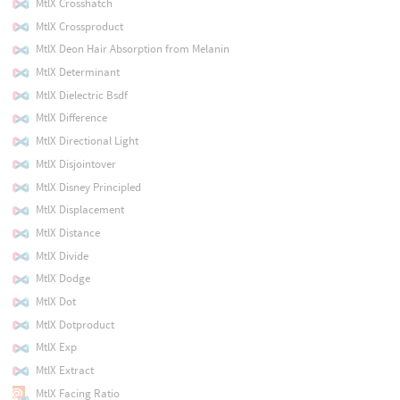
MtlX Crosshatch
MtlX Crossproduct
MtlX Deon Hair Absorption from Melanin
MtlX Determinant
MtlX Dielectric Bsdf
MtlX Difference
MtlX Directional Light
MtlX Disjointover
MtlX Disney Principled
MtlX Displacement
MtlX Distance
MtlX Divide
MtlX Dodge
MtlX Dot
MtlX Dotproduct
MtlX Exp
MtlX Extract
MtlX Facing Ratio