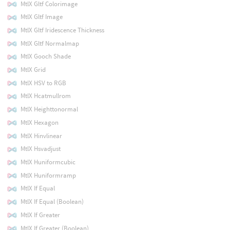
MtlX Gltf Colorimage
MtlX Gltf Image
MtlX Gltf Iridescence Thickness
MtlX Gltf Normalmap
MtlX Gooch Shade
MtlX Grid
MtlX HSV to RGB
MtlX Hcatmullrom
MtlX Heighttonormal
MtlX Hexagon
MtlX Hinvlinear
MtlX Hsvadjust
MtlX Huniformcubic
MtlX Huniformramp
MtlX If Equal
MtlX If Equal (Boolean)
MtlX If Greater
MtlX If Greater (Boolean)