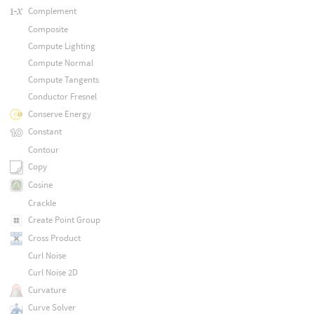
Complement
Composite
Compute Lighting
Compute Normal
Compute Tangents
Conductor Fresnel
Conserve Energy
Constant
Contour
Copy
Cosine
Crackle
Create Point Group
Cross Product
Curl Noise
Curl Noise 2D
Curvature
Curve Solver