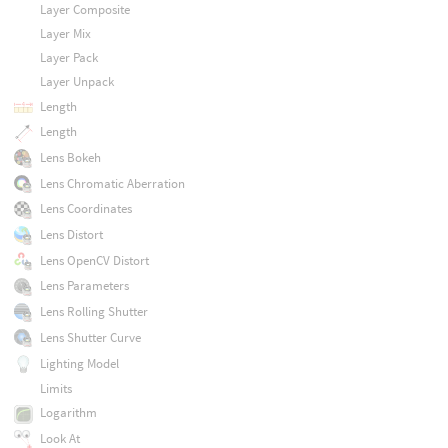
Layer Composite
Layer Mix
Layer Pack
Layer Unpack
Length
Length
Lens Bokeh
Lens Chromatic Aberration
Lens Coordinates
Lens Distort
Lens OpenCV Distort
Lens Parameters
Lens Rolling Shutter
Lens Shutter Curve
Lighting Model
Limits
Logarithm
Look At