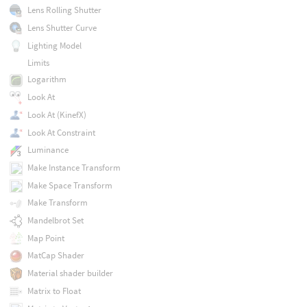
Lens Rolling Shutter
Lens Shutter Curve
Lighting Model
Limits
Logarithm
Look At
Look At (KinefX)
Look At Constraint
Luminance
Make Instance Transform
Make Space Transform
Make Transform
Mandelbrot Set
Map Point
MatCap Shader
Material shader builder
Matrix to Float