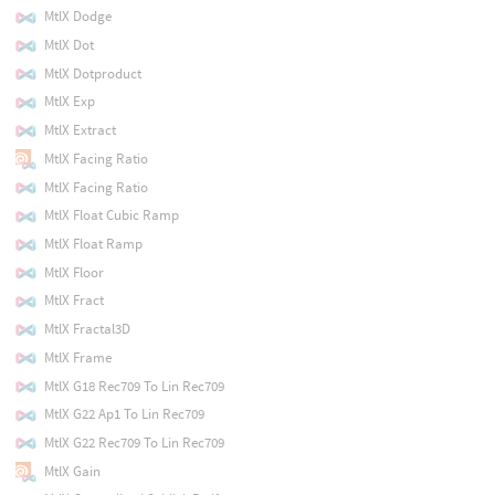
MtlX Dodge
MtlX Dot
MtlX Dotproduct
MtlX Exp
MtlX Extract
MtlX Facing Ratio
MtlX Facing Ratio
MtlX Float Cubic Ramp
MtlX Float Ramp
MtlX Floor
MtlX Fract
MtlX Fractal3D
MtlX Frame
MtlX G18 Rec709 To Lin Rec709
MtlX G22 Ap1 To Lin Rec709
MtlX G22 Rec709 To Lin Rec709
MtlX Gain