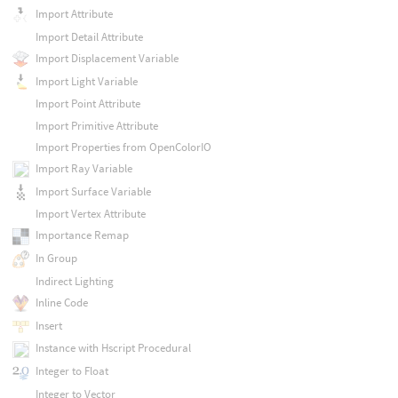
Import Attribute
Import Detail Attribute
Import Displacement Variable
Import Light Variable
Import Point Attribute
Import Primitive Attribute
Import Properties from OpenColorIO
Import Ray Variable
Import Surface Variable
Import Vertex Attribute
Importance Remap
In Group
Indirect Lighting
Inline Code
Insert
Instance with Hscript Procedural
Integer to Float
Integer to Vector