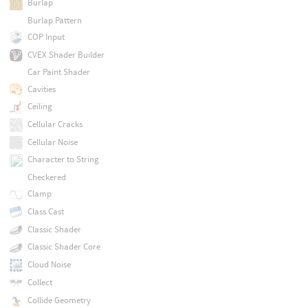
Burlap
Burlap Pattern
COP Input
CVEX Shader Builder
Car Paint Shader
Cavities
Ceiling
Cellular Cracks
Cellular Noise
Character to String
Checkered
Clamp
Class Cast
Classic Shader
Classic Shader Core
Cloud Noise
Collect
Collide Geometry