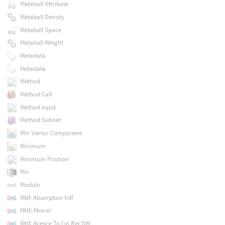
Metaball Attribute
Metaball Density
Metaball Space
Metaball Weight
Metadata
Metadata
Method
Method Call
Method Input
Method Subnet
Min Vector Component
Minimum
Minimum Position
Mix
Modulo
MtlX Absorption Vdf
MtlX Absval
MtlX Acescg To Lin Rec709