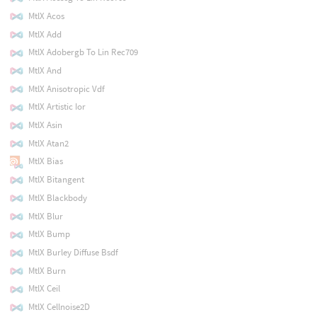
MtlX Acos
MtlX Add
MtlX Adobergb To Lin Rec709
MtlX And
MtlX Anisotropic Vdf
MtlX Artistic Ior
MtlX Asin
MtlX Atan2
MtlX Bias
MtlX Bitangent
MtlX Blackbody
MtlX Blur
MtlX Bump
MtlX Burley Diffuse Bsdf
MtlX Burn
MtlX Ceil
MtlX Cellnoise2D