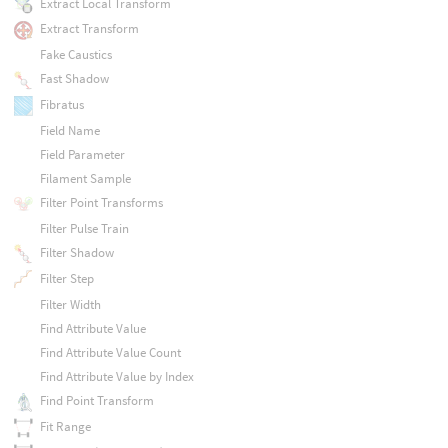
Extract Local Transform
Extract Transform
Fake Caustics
Fast Shadow
Fibratus
Field Name
Field Parameter
Filament Sample
Filter Point Transforms
Filter Pulse Train
Filter Shadow
Filter Step
Filter Width
Find Attribute Value
Find Attribute Value Count
Find Attribute Value by Index
Find Point Transform
Fit Range