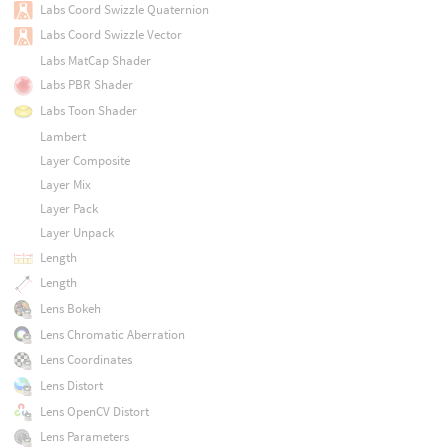
Labs Coord Swizzle Quaternion
Labs Coord Swizzle Vector
Labs MatCap Shader
Labs PBR Shader
Labs Toon Shader
Lambert
Layer Composite
Layer Mix
Layer Pack
Layer Unpack
Length
Length
Lens Bokeh
Lens Chromatic Aberration
Lens Coordinates
Lens Distort
Lens OpenCV Distort
Lens Parameters