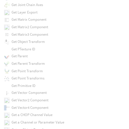
Get Joint Chain Axes
Get Layer Export
Get Matrix Component
Get Matrix2 Component
Get Matrix3 Component
Get Object Transform
Get PTexture ID
Get Parent
Get Parent Transform
Get Point Transform
Get Point Transforms
Get Primitive ID
Get Vector Component
Get Vector2 Component
Get Vector4 Component
Get a CHOP Channel Value
Get a Channel or Parameter Value