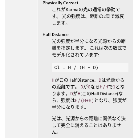
Physically Correct
これがKarmaの光の通常の挙動で
す。 光の強度は、距離の2乗で減衰
します。
Half Distance
光の強度が半分になる光源からの距
離を指定します。 これは次の数式で
モデル化されています:
H
がこのHalf Distance、
D
は光源から
の距離です。
D
が
0
なら
H/H
で
1
とな
ります。
D
が
H
(このHalf Distance)な
ら、強度は
H/(H+H)
となり、強度が
半分になります。
光は、光源からの距離に関係なく決
して完全に消えることはありませ
ん。