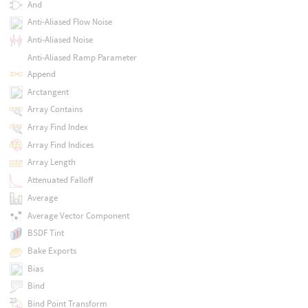
And
Anti-Aliased Flow Noise
Anti-Aliased Noise
Anti-Aliased Ramp Parameter
Append
Arctangent
Array Contains
Array Find Index
Array Find Indices
Array Length
Attenuated Falloff
Average
Average Vector Component
BSDF Tint
Bake Exports
Bias
Bind
Bind Point Transform