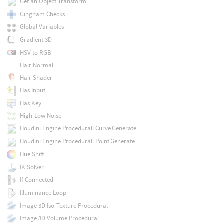
Get an Object Transform
Gingham Checks
Global Variables
Gradient 3D
HSV to RGB
Hair Normal
Hair Shader
Has Input
Has Key
High-Low Noise
Houdini Engine Procedural: Curve Generate
Houdini Engine Procedural: Point Generate
Hue Shift
IK Solver
If Connected
Illuminance Loop
Image 3D Iso-Texture Procedural
Image 3D Volume Procedural