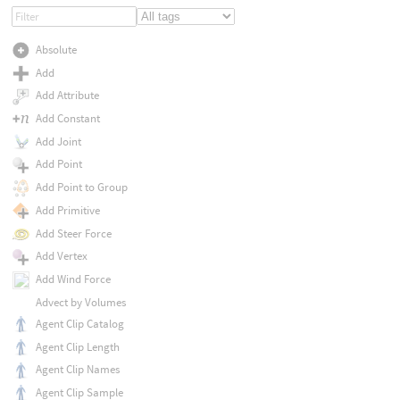
Absolute
Add
Add Attribute
Add Constant
Add Joint
Add Point
Add Point to Group
Add Primitive
Add Steer Force
Add Vertex
Add Wind Force
Advect by Volumes
Agent Clip Catalog
Agent Clip Length
Agent Clip Names
Agent Clip Sample