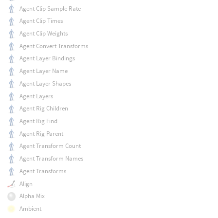
Agent Clip Sample Rate
Agent Clip Times
Agent Clip Weights
Agent Convert Transforms
Agent Layer Bindings
Agent Layer Name
Agent Layer Shapes
Agent Layers
Agent Rig Children
Agent Rig Find
Agent Rig Parent
Agent Transform Count
Agent Transform Names
Agent Transforms
Align
Alpha Mix
Ambient