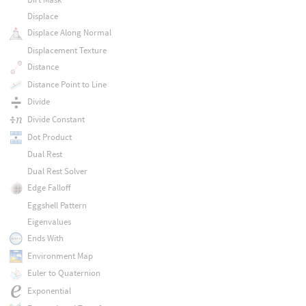
Displace
Displace Along Normal
Displacement Texture
Distance
Distance Point to Line
Divide
Divide Constant
Dot Product
Dual Rest
Dual Rest Solver
Edge Falloff
Eggshell Pattern
Eigenvalues
Ends With
Environment Map
Euler to Quaternion
Exponential