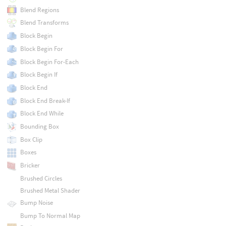
Blend Regions
Blend Transforms
Block Begin
Block Begin For
Block Begin For-Each
Block Begin If
Block End
Block End Break-If
Block End While
Bounding Box
Box Clip
Boxes
Bricker
Brushed Circles
Brushed Metal Shader
Bump Noise
Bump To Normal Map