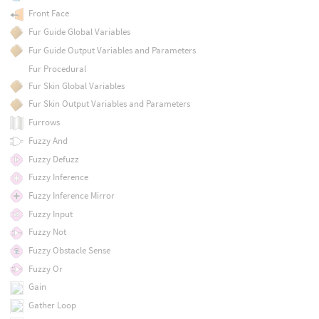
Front Face
Fur Guide Global Variables
Fur Guide Output Variables and Parameters
Fur Procedural
Fur Skin Global Variables
Fur Skin Output Variables and Parameters
Furrows
Fuzzy And
Fuzzy Defuzz
Fuzzy Inference
Fuzzy Inference Mirror
Fuzzy Input
Fuzzy Not
Fuzzy Obstacle Sense
Fuzzy Or
Gain
Gather Loop