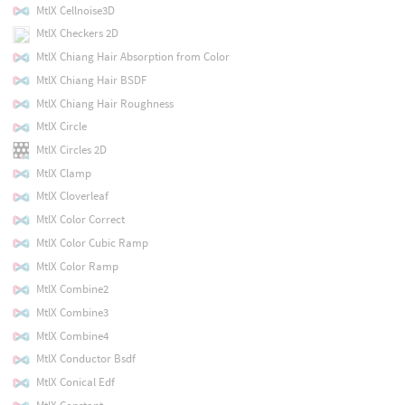
MtlX Cellnoise3D
MtlX Checkers 2D
MtlX Chiang Hair Absorption from Color
MtlX Chiang Hair BSDF
MtlX Chiang Hair Roughness
MtlX Circle
MtlX Circles 2D
MtlX Clamp
MtlX Cloverleaf
MtlX Color Correct
MtlX Color Cubic Ramp
MtlX Color Ramp
MtlX Combine2
MtlX Combine3
MtlX Combine4
MtlX Conductor Bsdf
MtlX Conical Edf