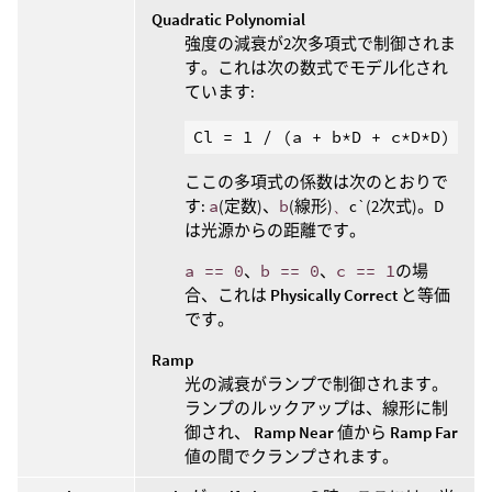
Quadratic Polynomial
強度の減衰が2次多項式で制御されま
す。これは次の数式でモデル化され
ています:
ここの多項式の係数は次のとおりで
す:
a
(定数)、
b
(線形)
、
c`(2次式)。D
は光源からの距離です。
a == 0
、
b == 0
、
c == 1
の場
合、これは
Physically Correct
と等価
です。
Ramp
光の減衰がランプで制御されます。
ランプのルックアップは、線形に制
御され、
Ramp Near
値から
Ramp Far
値の間でクランプされます。