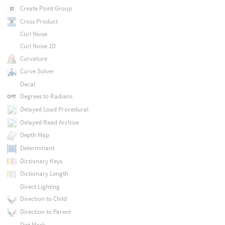
Create Point Group
Cross Product
Curl Noise
Curl Noise 2D
Curvature
Curve Solver
Decal
Degrees to Radians
Delayed Load Procedural
Delayed Read Archive
Depth Map
Determinant
Dictionary Keys
Dictionary Length
Direct Lighting
Direction to Child
Direction to Parent
Dirt Mask