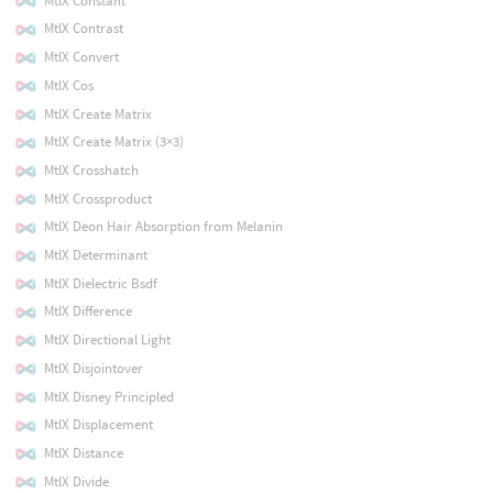
MtlX Constant
MtlX Contrast
MtlX Convert
MtlX Cos
MtlX Create Matrix
MtlX Create Matrix (3×3)
MtlX Crosshatch
MtlX Crossproduct
MtlX Deon Hair Absorption from Melanin
MtlX Determinant
MtlX Dielectric Bsdf
MtlX Difference
MtlX Directional Light
MtlX Disjointover
MtlX Disney Principled
MtlX Displacement
MtlX Distance
MtlX Divide