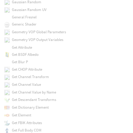
Gaussian Random
Gaussian Random UV
General Fresnel
Generic Shader
Geometry VOP Global Parameters
Geometry VOP Output Variables
Get Attribute
Get BSDF Albedo
Get Blur P
Get CHOP Attribute
Get Channel Transform
Get Channel Value
Get Channel Value by Name
Get Descendant Transforms
Get Dictionary Element
Get Element
Get FBIK Attributes
Get Full Body COM