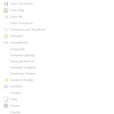
Color Correction
Color Map
Color Mix
Color Transform
Combine Local Transform
Compare
Complement
Composite
Compute Lighting
Compute Normal
Compute Tangents
Conductor Fresnel
Conserve Energy
Constant
Contour
Copy
Cosine
Crackle