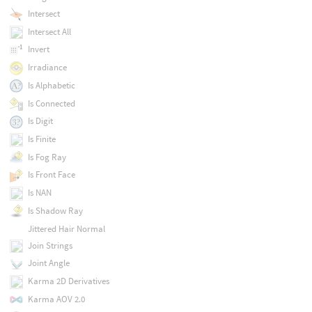
Intersect
Intersect All
Invert
Irradiance
Is Alphabetic
Is Connected
Is Digit
Is Finite
Is Fog Ray
Is Front Face
Is NAN
Is Shadow Ray
Jittered Hair Normal
Join Strings
Joint Angle
Karma 2D Derivatives
Karma AOV 2.0