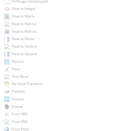
Fit Range (Unclamped)
Float to Integer
Float to Matrix
Float to Matrix2
Float to Matrix3
Float to Vector
Float to Vector2
Float to Vector4
Floccus
Floor
Flow Noise
For Each Transform
Fraction
Fractus
Fresnel
From NDC
From NDC
From Polar