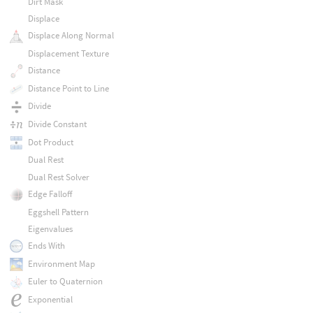
Dirt Mask
Displace
Displace Along Normal
Displacement Texture
Distance
Distance Point to Line
Divide
Divide Constant
Dot Product
Dual Rest
Dual Rest Solver
Edge Falloff
Eggshell Pattern
Eigenvalues
Ends With
Environment Map
Euler to Quaternion
Exponential