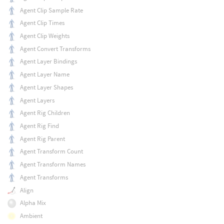
Agent Clip Sample Rate
Agent Clip Times
Agent Clip Weights
Agent Convert Transforms
Agent Layer Bindings
Agent Layer Name
Agent Layer Shapes
Agent Layers
Agent Rig Children
Agent Rig Find
Agent Rig Parent
Agent Transform Count
Agent Transform Names
Agent Transforms
Align
Alpha Mix
Ambient