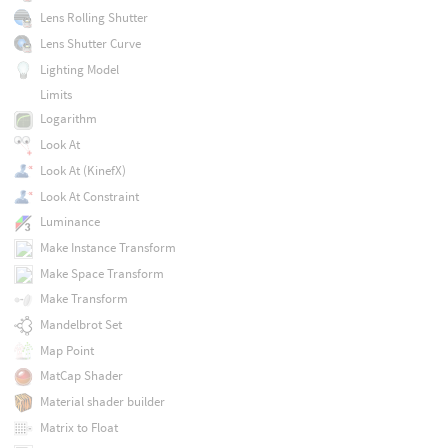
Lens Rolling Shutter
Lens Shutter Curve
Lighting Model
Limits
Logarithm
Look At
Look At (KinefX)
Look At Constraint
Luminance
Make Instance Transform
Make Space Transform
Make Transform
Mandelbrot Set
Map Point
MatCap Shader
Material shader builder
Matrix to Float