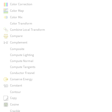
Color Correction
Color Map
Color Mix
Color Transform
Combine Local Transform
Compare
Complement
Composite
Compute Lighting
Compute Normal
Compute Tangents
Conductor Fresnel
Conserve Energy
Constant
Contour
Copy
Cosine
Crackle