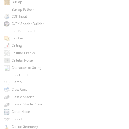
Burlap
Burlap Pattern
COP Input
CVEX Shader Builder
Car Paint Shader
Cavities
Ceiling
Cellular Cracks
Cellular Noise
Character to String
Checkered
Clamp
Class Cast
Classic Shader
Classic Shader Core
Cloud Noise
Collect
Collide Geometry