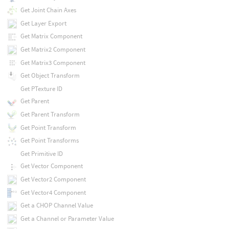
Get Joint Chain Axes
Get Layer Export
Get Matrix Component
Get Matrix2 Component
Get Matrix3 Component
Get Object Transform
Get PTexture ID
Get Parent
Get Parent Transform
Get Point Transform
Get Point Transforms
Get Primitive ID
Get Vector Component
Get Vector2 Component
Get Vector4 Component
Get a CHOP Channel Value
Get a Channel or Parameter Value