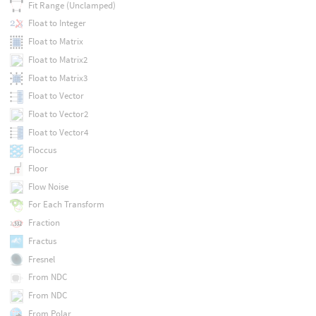
Fit Range (Unclamped)
Float to Integer
Float to Matrix
Float to Matrix2
Float to Matrix3
Float to Vector
Float to Vector2
Float to Vector4
Floccus
Floor
Flow Noise
For Each Transform
Fraction
Fractus
Fresnel
From NDC
From NDC
From Polar