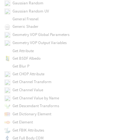
Gaussian Random
Gaussian Random UV
General Fresnel
Generic Shader
Geometry VOP Global Parameters
Geometry VOP Output Variables
Get Attribute
Get BSDF Albedo
Get Blur P
Get CHOP Attribute
Get Channel Transform
Get Channel Value
Get Channel Value by Name
Get Descendant Transforms
Get Dictionary Element
Get Element
Get FBIK Attributes
Get Full Body COM