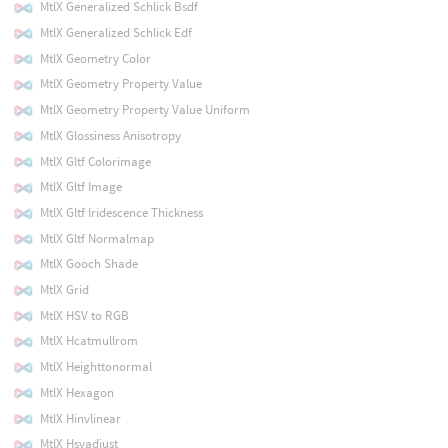
MtlX Generalized Schlick Bsdf
MtlX Generalized Schlick Edf
MtlX Geometry Color
MtlX Geometry Property Value
MtlX Geometry Property Value Uniform
MtlX Glossiness Anisotropy
MtlX Gltf Colorimage
MtlX Gltf Image
MtlX Gltf Iridescence Thickness
MtlX Gltf Normalmap
MtlX Gooch Shade
MtlX Grid
MtlX HSV to RGB
MtlX Hcatmullrom
MtlX Heighttonormal
MtlX Hexagon
MtlX Hinvlinear
MtlX Hsvadjust