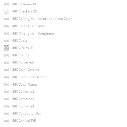
MtlX Cellnoise3D
MtlX Checkers 2D
MtlX Chiang Hair Absorption from Color
MtlX Chiang Hair BSDF
MtlX Chiang Hair Roughness
MtlX Circle
MtlX Circles 2D
MtlX Clamp
MtlX Cloverleaf
MtlX Color Correct
MtlX Color Cubic Ramp
MtlX Color Ramp
MtlX Combine2
MtlX Combine3
MtlX Combine4
MtlX Conductor Bsdf
MtlX Conical Edf