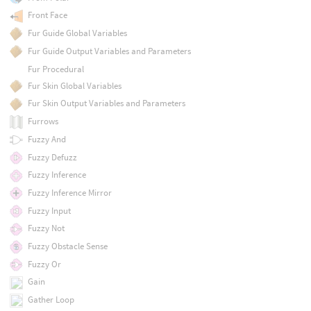
Front Face
Fur Guide Global Variables
Fur Guide Output Variables and Parameters
Fur Procedural
Fur Skin Global Variables
Fur Skin Output Variables and Parameters
Furrows
Fuzzy And
Fuzzy Defuzz
Fuzzy Inference
Fuzzy Inference Mirror
Fuzzy Input
Fuzzy Not
Fuzzy Obstacle Sense
Fuzzy Or
Gain
Gather Loop