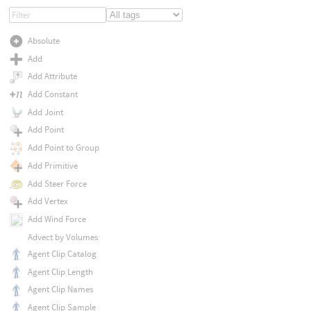
Absolute
Add
Add Attribute
Add Constant
Add Joint
Add Point
Add Point to Group
Add Primitive
Add Steer Force
Add Vertex
Add Wind Force
Advect by Volumes
Agent Clip Catalog
Agent Clip Length
Agent Clip Names
Agent Clip Sample