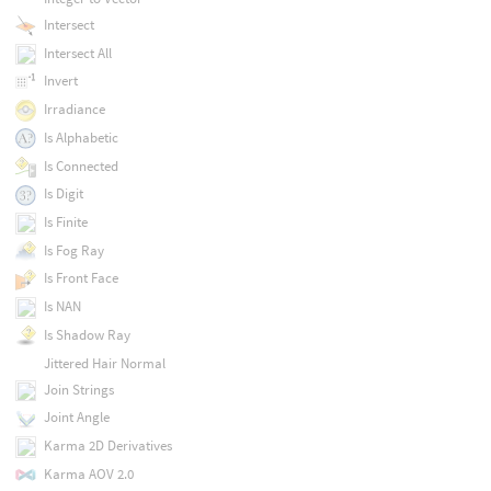
Intersect
Intersect All
Invert
Irradiance
Is Alphabetic
Is Connected
Is Digit
Is Finite
Is Fog Ray
Is Front Face
Is NAN
Is Shadow Ray
Jittered Hair Normal
Join Strings
Joint Angle
Karma 2D Derivatives
Karma AOV 2.0