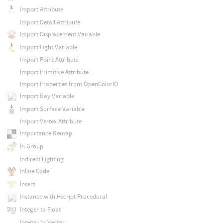
Import Attribute
Import Detail Attribute
Import Displacement Variable
Import Light Variable
Import Point Attribute
Import Primitive Attribute
Import Properties from OpenColorIO
Import Ray Variable
Import Surface Variable
Import Vertex Attribute
Importance Remap
In Group
Indirect Lighting
Inline Code
Insert
Instance with Hscript Procedural
Integer to Float
Integer to Vector