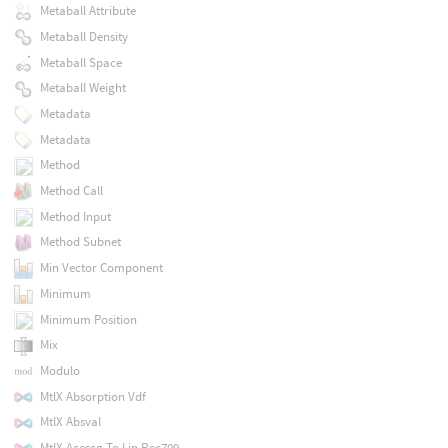
Metaball Attribute
Metaball Density
Metaball Space
Metaball Weight
Metadata
Metadata
Method
Method Call
Method Input
Method Subnet
Min Vector Component
Minimum
Minimum Position
Mix
Modulo
MtlX Absorption Vdf
MtlX Absval
MtlX Acescg To Lin Rec709