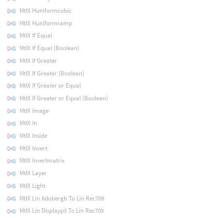
MtlX Huniformcubic
MtlX Huniformramp
MtlX If Equal
MtlX If Equal (Boolean)
MtlX If Greater
MtlX If Greater (Boolean)
MtlX If Greater or Equal
MtlX If Greater or Equal (Boolean)
MtlX Image
MtlX In
MtlX Inside
MtlX Invert
MtlX Invertmatrix
MtlX Layer
MtlX Light
MtlX Lin Adobergb To Lin Rec709
MtlX Lin Displayp3 To Lin Rec709