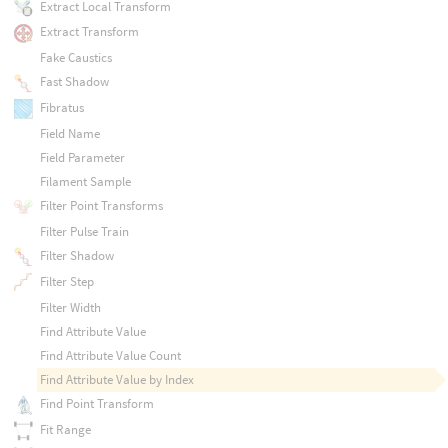
Extract Local Transform
Extract Transform
Fake Caustics
Fast Shadow
Fibratus
Field Name
Field Parameter
Filament Sample
Filter Point Transforms
Filter Pulse Train
Filter Shadow
Filter Step
Filter Width
Find Attribute Value
Find Attribute Value Count
Find Attribute Value by Index
Find Point Transform
Fit Range