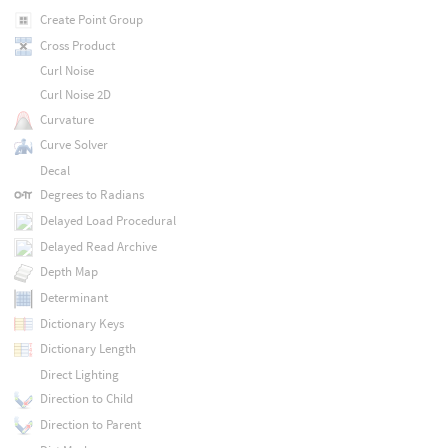
Create Point Group
Cross Product
Curl Noise
Curl Noise 2D
Curvature
Curve Solver
Decal
Degrees to Radians
Delayed Load Procedural
Delayed Read Archive
Depth Map
Determinant
Dictionary Keys
Dictionary Length
Direct Lighting
Direction to Child
Direction to Parent