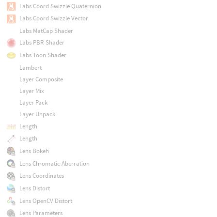
Labs Coord Swizzle Quaternion
Labs Coord Swizzle Vector
Labs MatCap Shader
Labs PBR Shader
Labs Toon Shader
Lambert
Layer Composite
Layer Mix
Layer Pack
Layer Unpack
Length
Length
Lens Bokeh
Lens Chromatic Aberration
Lens Coordinates
Lens Distort
Lens OpenCV Distort
Lens Parameters