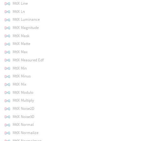
MtlX Line
MtlX Ln
MtlX Luminance
MtlX Magnitude
MtlX Mask
MtlX Matte
MtlX Max
MtlX Measured Edf
MtlX Min
MtlX Minus
MtlX Mix
MtlX Modulo
MtlX Multiply
MtlX Noise2D
MtlX Noise3D
MtlX Normal
MtlX Normalize
MtlX Normalmap