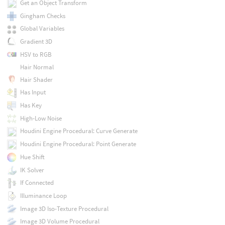
Get an Object Transform
Gingham Checks
Global Variables
Gradient 3D
HSV to RGB
Hair Normal
Hair Shader
Has Input
Has Key
High-Low Noise
Houdini Engine Procedural: Curve Generate
Houdini Engine Procedural: Point Generate
Hue Shift
IK Solver
If Connected
Illuminance Loop
Image 3D Iso-Texture Procedural
Image 3D Volume Procedural