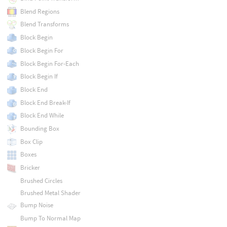
Blend Regions
Blend Transforms
Block Begin
Block Begin For
Block Begin For-Each
Block Begin If
Block End
Block End Break-If
Block End While
Bounding Box
Box Clip
Boxes
Bricker
Brushed Circles
Brushed Metal Shader
Bump Noise
Bump To Normal Map