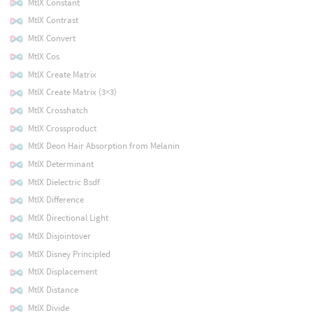
MtlX Constant
MtlX Contrast
MtlX Convert
MtlX Cos
MtlX Create Matrix
MtlX Create Matrix (3×3)
MtlX Crosshatch
MtlX Crossproduct
MtlX Deon Hair Absorption from Melanin
MtlX Determinant
MtlX Dielectric Bsdf
MtlX Difference
MtlX Directional Light
MtlX Disjointover
MtlX Disney Principled
MtlX Displacement
MtlX Distance
MtlX Divide