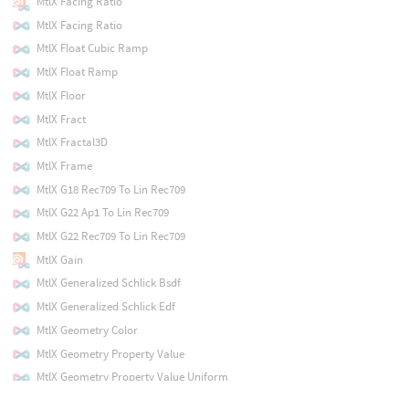
MtlX Facing Ratio
MtlX Facing Ratio
MtlX Float Cubic Ramp
MtlX Float Ramp
MtlX Floor
MtlX Fract
MtlX Fractal3D
MtlX Frame
MtlX G18 Rec709 To Lin Rec709
MtlX G22 Ap1 To Lin Rec709
MtlX G22 Rec709 To Lin Rec709
MtlX Gain
MtlX Generalized Schlick Bsdf
MtlX Generalized Schlick Edf
MtlX Geometry Color
MtlX Geometry Property Value
MtlX Geometry Property Value Uniform
MtlX Glossiness Anisotropy