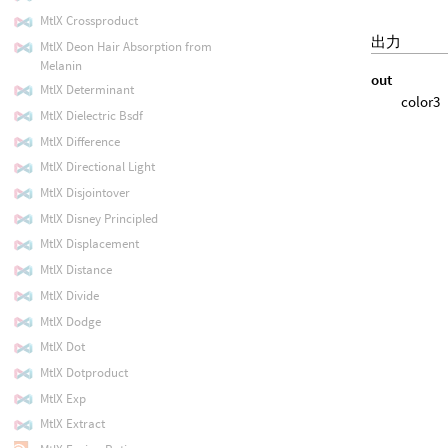
MtlX Crossproduct
出力
MtlX Deon Hair Absorption from
Melanin
out
MtlX Determinant
color3
MtlX Dielectric Bsdf
MtlX Difference
MtlX Directional Light
MtlX Disjointover
MtlX Disney Principled
MtlX Displacement
MtlX Distance
MtlX Divide
MtlX Dodge
MtlX Dot
MtlX Dotproduct
MtlX Exp
MtlX Extract