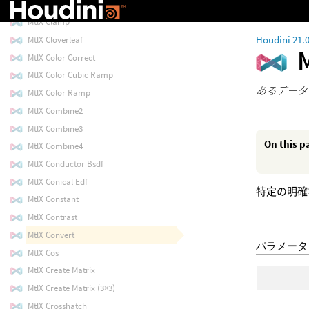
MtlX Circles 2D
MtlX Clamp
Houdini 21.
MtlX Cloverleaf
MtlX Color Correct
MtlX Color Cubic Ramp
あるデータ
MtlX Color Ramp
MtlX Combine2
MtlX Combine3
On this p
MtlX Combine4
MtlX Conductor Bsdf
MtlX Conical Edf
特定の明確
MtlX Constant
MtlX Contrast
MtlX Convert
パラメータ
MtlX Cos
MtlX Create Matrix
MtlX Create Matrix (3×3)
MtlX Crosshatch