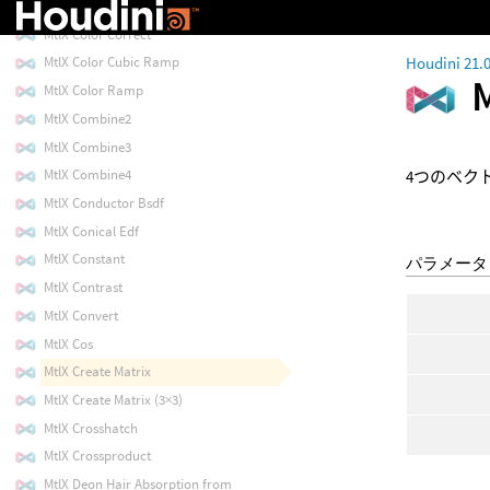
MtlX Cloverleaf
MtlX Color Correct
Houdini 21.
MtlX Color Cubic Ramp
MtlX Color Ramp
MtlX Combine2
MtlX Combine3
MtlX Combine4
4つのベク
MtlX Conductor Bsdf
MtlX Conical Edf
MtlX Constant
パラメータ
MtlX Contrast
MtlX Convert
MtlX Cos
MtlX Create Matrix
MtlX Create Matrix (3×3)
MtlX Crosshatch
MtlX Crossproduct
MtlX Deon Hair Absorption from