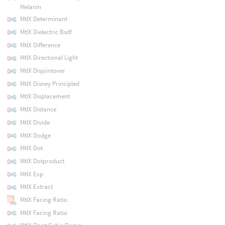
Melanin
MtlX Determinant
MtlX Dielectric Bsdf
MtlX Difference
MtlX Directional Light
MtlX Disjointover
MtlX Disney Principled
MtlX Displacement
MtlX Distance
MtlX Divide
MtlX Dodge
MtlX Dot
MtlX Dotproduct
MtlX Exp
MtlX Extract
MtlX Facing Ratio
MtlX Facing Ratio