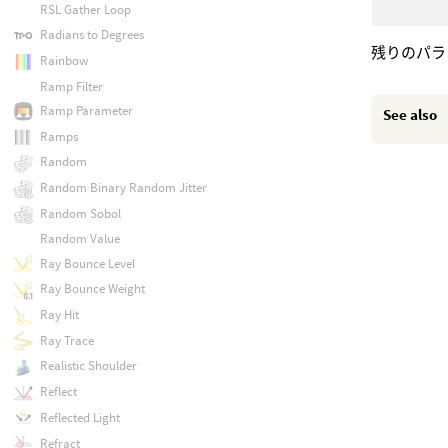
RSL Gather Loop
Radians to Degrees
残りのパラ
Rainbow
Ramp Filter
Ramp Parameter
See also
Ramps
Random
Random Binary Random Jitter
Random Sobol
Random Value
Ray Bounce Level
Ray Bounce Weight
Ray Hit
Ray Trace
Realistic Shoulder
Reflect
Reflected Light
Refract