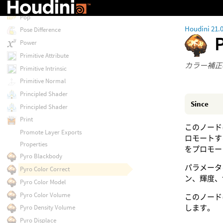
Point Replicate
Pop
Houdini 21.
Pose Difference
Power
Primitive Attribute
カラー補正
Primitive Intrinsic
Primitive Normal
Principled Shader
Since
Principled Shader
Print
このノード
Promote Layer Exports
ロモート
Properties
をプロモー
Pyro Blackbody
パラメータ
Pyro Color Correct
ン、輝度、
Pyro Color Model
Pyro Color Volume
このノード
します。
Pyro Density Volume
Pyro Displace