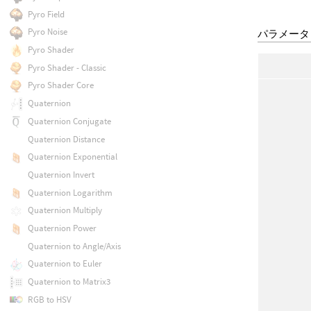
Pyro Field
Pyro Noise
パラメータ
Pyro Shader
Pyro Shader - Classic
Pyro Shader Core
Quaternion
Quaternion Conjugate
Quaternion Distance
Quaternion Exponential
Quaternion Invert
Quaternion Logarithm
Quaternion Multiply
Quaternion Power
Quaternion to Angle/Axis
Quaternion to Euler
Quaternion to Matrix3
RGB to HSV