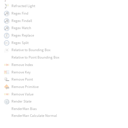
Refracted Light
Regex Find
Regex Findall
Regex Match
Regex Replace
Regex Split
Relative to Bounding Box
Relative to Point Bounding Box
Remove Index
Remove Key
Remove Point
Remove Primitive
Remove Value
Render State
RenderMan Bias
RenderMan Calculate Normal
RenderMan Deriv