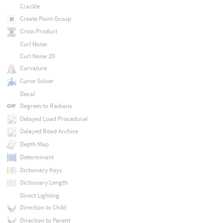
Crackle
Create Point Group
Cross Product
Curl Noise
Curl Noise 2D
Curvature
Curve Solver
Decal
Degrees to Radians
Delayed Load Procedural
Delayed Read Archive
Depth Map
Determinant
Dictionary Keys
Dictionary Length
Direct Lighting
Direction to Child
Direction to Parent