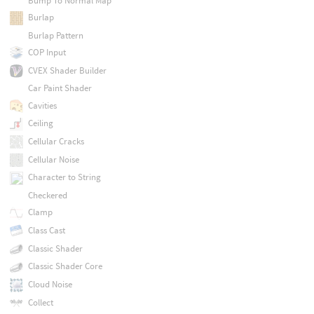
Bump To Normal Map
Burlap
Burlap Pattern
COP Input
CVEX Shader Builder
Car Paint Shader
Cavities
Ceiling
Cellular Cracks
Cellular Noise
Character to String
Checkered
Clamp
Class Cast
Classic Shader
Classic Shader Core
Cloud Noise
Collect