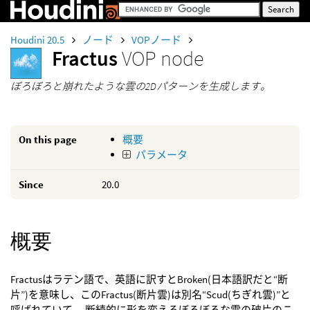
Houdini 20.5
ノード
VOPノード
Fractus
VOP node
ぼろぼろと崩れたような雲の2Dパターンを生成します。
On this page
概要
パラメータ
Since
20.0
概要
Fractusはラテン語で、英語に訳すとBroken(日本語訳だと“断
片”)を意味し、このFractus(断片雲)は別名“Scud(ちぎれ雲)”と
呼ばれていて、 断続的に形を変えるぼろぼろな雲の破片のこ