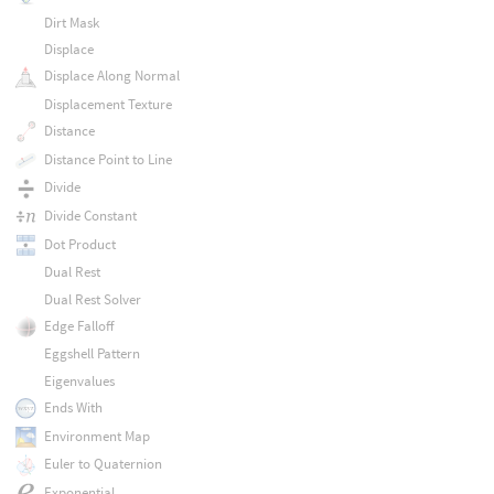
Dirt Mask
Displace
Displace Along Normal
Displacement Texture
Distance
Distance Point to Line
Divide
Divide Constant
Dot Product
Dual Rest
Dual Rest Solver
Edge Falloff
Eggshell Pattern
Eigenvalues
Ends With
Environment Map
Euler to Quaternion
Exponential