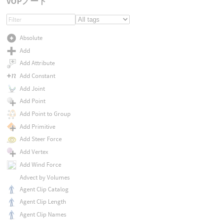
VOPノード
Absolute
Add
Add Attribute
Add Constant
Add Joint
Add Point
Add Point to Group
Add Primitive
Add Steer Force
Add Vertex
Add Wind Force
Advect by Volumes
Agent Clip Catalog
Agent Clip Length
Agent Clip Names