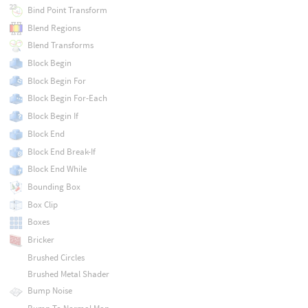
Bind Point Transform
Blend Regions
Blend Transforms
Block Begin
Block Begin For
Block Begin For-Each
Block Begin If
Block End
Block End Break-If
Block End While
Bounding Box
Box Clip
Boxes
Bricker
Brushed Circles
Brushed Metal Shader
Bump Noise