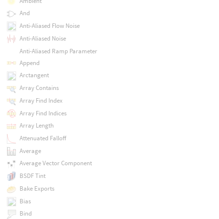
Ambient
And
Anti-Aliased Flow Noise
Anti-Aliased Noise
Anti-Aliased Ramp Parameter
Append
Arctangent
Array Contains
Array Find Index
Array Find Indices
Array Length
Attenuated Falloff
Average
Average Vector Component
BSDF Tint
Bake Exports
Bias
Bind