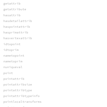
getattrib
getattribute
hasattrib
hasdetailattrib
haspointattrib
hasprimattrib
hasvertexattrib
idtopoint
idtoprim
nametopoint
nametoprim
nuniqueval
point
pointattrib
pointattribsize
pointattribtype
pointattribtypeinfo
pointlocaltransforms