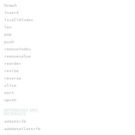
foreach
insert
isvalidindex
len
pop
push
removeindex
removevalue
reorder
resize
reverse
slice
sort
upush
ATTRIBUTES AND
INTRINSICS
addattrib
adddetailattrib