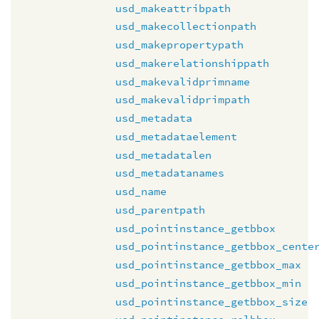
usd_makeattribpath
usd_makecollectionpath
usd_makepropertypath
usd_makerelationshippath
usd_makevalidprimname
usd_makevalidprimpath
usd_metadata
usd_metadataelement
usd_metadatalen
usd_metadatanames
usd_name
usd_parentpath
usd_pointinstance_getbbox
usd_pointinstance_getbbox_cente
usd_pointinstance_getbbox_max
usd_pointinstance_getbbox_min
usd_pointinstance_getbbox_size