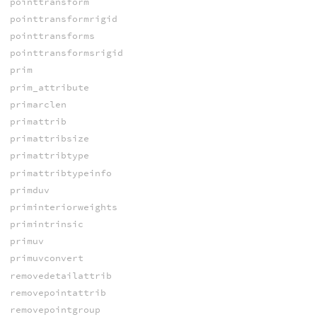
pointtransform
pointtransformrigid
pointtransforms
pointtransformsrigid
prim
prim_attribute
primarclen
primattrib
primattribsize
primattribtype
primattribtypeinfo
primduv
priminteriorweights
primintrinsic
primuv
primuvconvert
removedetailattrib
removepointattrib
removepointgroup