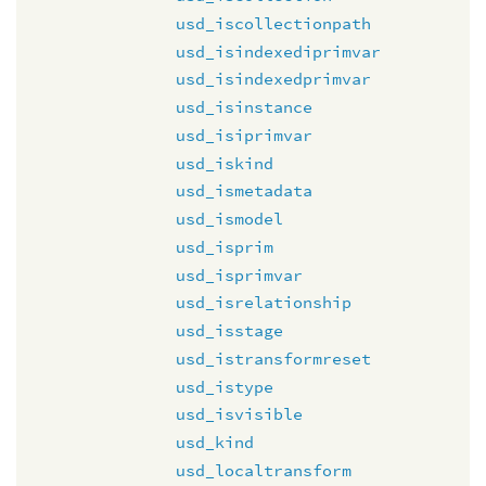
usd_iscollectionpath
usd_isindexediprimvar
usd_isindexedprimvar
usd_isinstance
usd_isiprimvar
usd_iskind
usd_ismetadata
usd_ismodel
usd_isprim
usd_isprimvar
usd_isrelationship
usd_isstage
usd_istransformreset
usd_istype
usd_isvisible
usd_kind
usd_localtransform