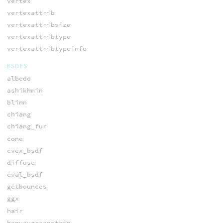
vertex
vertexattrib
vertexattribsize
vertexattribtype
vertexattribtypeinfo
BSDFS
albedo
ashikhmin
blinn
chiang
chiang_fur
cone
cvex_bsdf
diffuse
eval_bsdf
getbounces
ggx
hair
henyeygreenstein