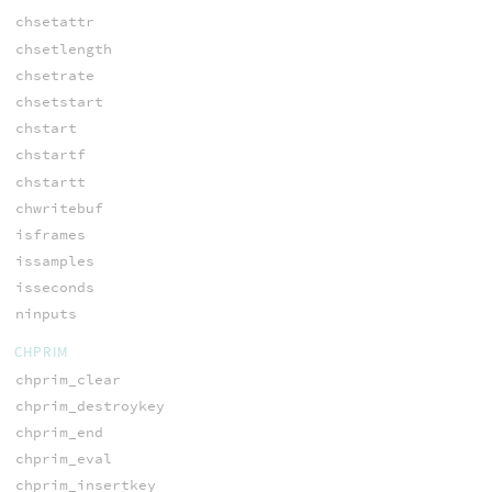
chsetattr
chsetlength
chsetrate
chsetstart
chstart
chstartf
chstartt
chwritebuf
isframes
issamples
isseconds
ninputs
CHPRIM
chprim_clear
chprim_destroykey
chprim_end
chprim_eval
chprim_insertkey