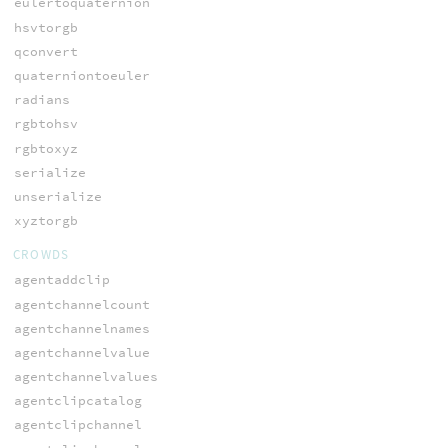
eulertoquaternion
hsvtorgb
qconvert
quaterniontoeuler
radians
rgbtohsv
rgbtoxyz
serialize
unserialize
xyztorgb
CROWDS
agentaddclip
agentchannelcount
agentchannelnames
agentchannelvalue
agentchannelvalues
agentclipcatalog
agentclipchannel