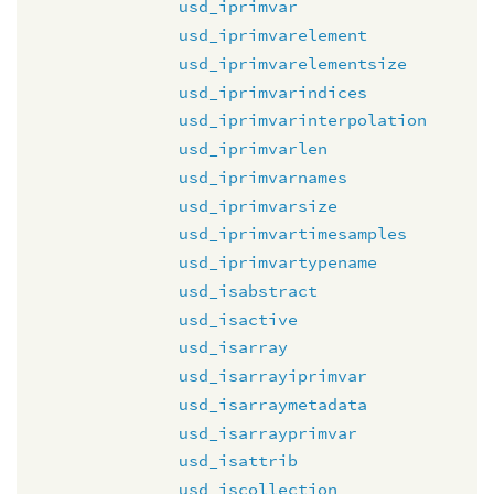
usd_iprimvar
usd_iprimvarelement
usd_iprimvarelementsize
usd_iprimvarindices
usd_iprimvarinterpolation
usd_iprimvarlen
usd_iprimvarnames
usd_iprimvarsize
usd_iprimvartimesamples
usd_iprimvartypename
usd_isabstract
usd_isactive
usd_isarray
usd_isarrayiprimvar
usd_isarraymetadata
usd_isarrayprimvar
usd_isattrib
usd_iscollection