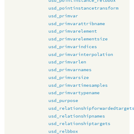
usd_pointinstance_relbbox
usd_pointinstancetransform
usd_primvar
usd_primvarattribname
usd_primvarelement
usd_primvarelementsize
usd_primvarindices
usd_primvarinterpolation
usd_primvarlen
usd_primvarnames
usd_primvarsize
usd_primvartimesamples
usd_primvartypename
usd_purpose
usd_relationshipforwardedtarget
usd_relationshipnames
usd_relationshiptargets
usd_relbbox