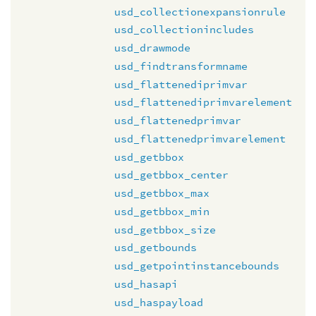
usd_collectionexpansionrule
usd_collectionincludes
usd_drawmode
usd_findtransformname
usd_flattenediprimvar
usd_flattenediprimvarelement
usd_flattenedprimvar
usd_flattenedprimvarelement
usd_getbbox
usd_getbbox_center
usd_getbbox_max
usd_getbbox_min
usd_getbbox_size
usd_getbounds
usd_getpointinstancebounds
usd_hasapi
usd_haspayload