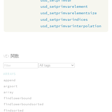
usd_setprimvar
usd_setprimvarelement
usd_setprimvarelementsize
usd_setprimvarindices
usd_setprimvarinterpolation
VEX
関数
ARRAYS
append
argsort
array
findlowerbound
findlowerboundsorted
findsorted