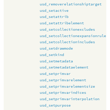
usd_removerelationshiptarget
usd_setactive
usd_setattrib
usd_setattribelement
usd_setcollectionexcludes
usd_setcollectionexpansionrule
usd_setcollectionincludes
usd_setdrawmode
usd_setkind
usd_setmetadata
usd_setmetadataelement
usd_setprimvar
usd_setprimvarelement
usd_setprimvarelementsize
usd_setprimvarindices
usd_setprimvarinterpolation
usd_setpurpose