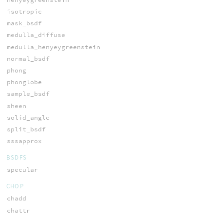
isotropic
mask_bsdf
medulla_diffuse
medulla_henyeygreenstein
normal_bsdf
phong
phonglobe
sample_bsdf
sheen
solid_angle
split_bsdf
sssapprox
BSDFS
specular
CHOP
chadd
chattr