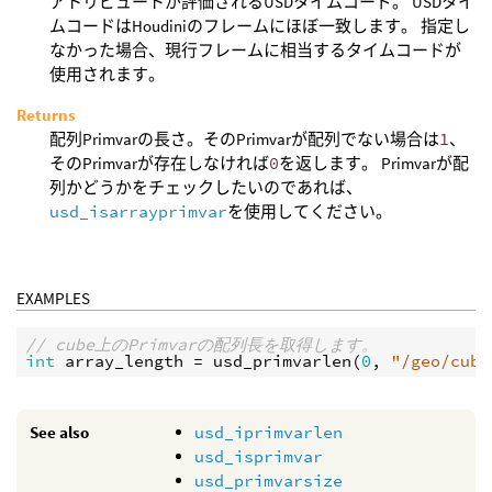
アトリビュートが評価されるUSDタイムコード。 USDタイ
ムコードはHoudiniのフレームにほぼ一致します。 指定し
なかった場合、現行フレームに相当するタイムコードが
使用されます。
Returns
配列Primvarの長さ。そのPrimvarが配列でない場合は
1
、
そのPrimvarが存在しなければ
0
を返します。 Primvarが配
列かどうかをチェックしたいのであれば、
usd_isarrayprimvar
を使用してください。
EXAMPLES
// cube上のPrimvarの配列長を取得します。
int
array_length
 = 
usd_primvarlen
(
0
, 
"/geo/cube
See also
usd_iprimvarlen
usd_isprimvar
usd_primvarsize