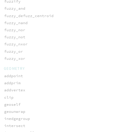
fuzzify
fuzzy_and
fuzzy_defuzz_centroid
fuzzy_nand
fuzzy_nor
fuzzy_not
fuzzy_nxor
fuzzy_or
fuzzy_xor
GEOMETRY
addpoint
addprim
addvertex
clip
geoself
geounwrap
inedgegroup
intersect