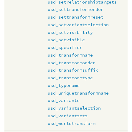
usd_setrelationshiptargets
usd_settransformorder
usd_settransformreset
usd_setvariantselection
usd_setvisibility
usd_setvisible
usd_specifier
usd_transformname
usd_transformorder
usd_transformsuffix
usd_transformtype
usd_typename
usd_uniquetransformname
usd_variants
usd_variantselection
usd_variantsets
usd_worldtransform