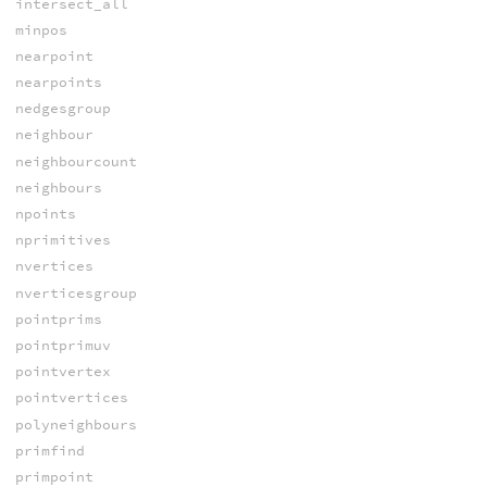
intersect_all
minpos
nearpoint
nearpoints
nedgesgroup
neighbour
neighbourcount
neighbours
npoints
nprimitives
nvertices
nverticesgroup
pointprims
pointprimuv
pointvertex
pointvertices
polyneighbours
primfind
primpoint