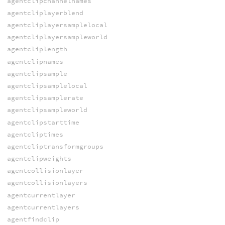
agentclipchannelnames
agentcliplayerblend
agentcliplayersamplelocal
agentcliplayersampleworld
agentcliplength
agentclipnames
agentclipsample
agentclipsamplelocal
agentclipsamplerate
agentclipsampleworld
agentclipstarttime
agentcliptimes
agentcliptransformgroups
agentclipweights
agentcollisionlayer
agentcollisionlayers
agentcurrentlayer
agentcurrentlayers
agentfindclip