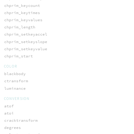
chprim_keycount
chprim_keytimes
chprim_keyvalues
chprim_length
chprim_setkeyaccel
chprim_setkeyslope
chprim_setkeyvalue
chprim_start
COLOR
blackbody
ctransform
luminance
CONVERSION
atof
atoi
cracktransform
degrees