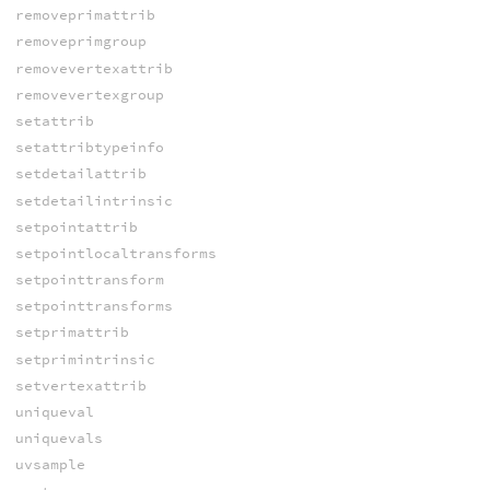
removeprimattrib
removeprimgroup
removevertexattrib
removevertexgroup
setattrib
setattribtypeinfo
setdetailattrib
setdetailintrinsic
setpointattrib
setpointlocaltransforms
setpointtransform
setpointtransforms
setprimattrib
setprimintrinsic
setvertexattrib
uniqueval
uniquevals
uvsample