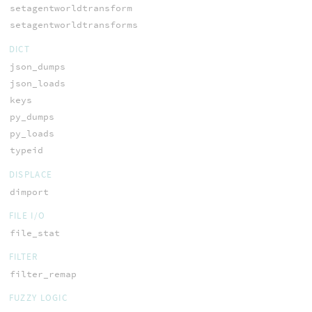
setagentworldtransform
setagentworldtransforms
DICT
json_dumps
json_loads
keys
py_dumps
py_loads
typeid
DISPLACE
dimport
FILE I/O
file_stat
FILTER
filter_remap
FUZZY LOGIC