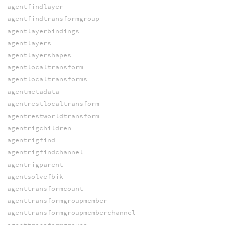
agentfindlayer
agentfindtransformgroup
agentlayerbindings
agentlayers
agentlayershapes
agentlocaltransform
agentlocaltransforms
agentmetadata
agentrestlocaltransform
agentrestworldtransform
agentrigchildren
agentrigfind
agentrigfindchannel
agentrigparent
agentsolvefbik
agenttransformcount
agenttransformgroupmember
agenttransformgroupmemberchannel