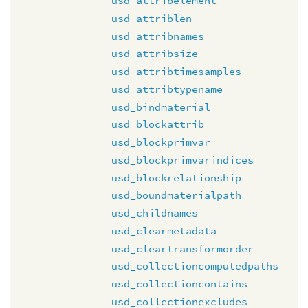
usd_attribelement
usd_attriblen
usd_attribnames
usd_attribsize
usd_attribtimesamples
usd_attribtypename
usd_bindmaterial
usd_blockattrib
usd_blockprimvar
usd_blockprimvarindices
usd_blockrelationship
usd_boundmaterialpath
usd_childnames
usd_clearmetadata
usd_cleartransformorder
usd_collectioncomputedpaths
usd_collectioncontains
usd_collectionexcludes