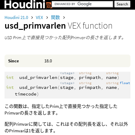
Houdini 21.0
VEX
関数
usd_primvarlen
VEX function
USD Prim上で直接見つかった配列Primvarの長さを返します。
Since
18.0
<stage>
string
string
int
usd_primvarlen
(
stage
,
primpath
,
name
)
<stage>
string
string
float
int
usd_primvarlen
(
stage
,
primpath
,
name
,
timecode
)
この関数は、指定したPrim上で直接見つかった指定した
Primvarの長さを返します。
配列Primvarに関しては、これはその配列長を返し、それ以外
のPrimvarは1を返します。