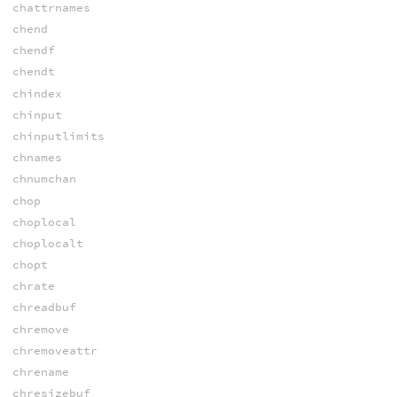
chattrnames
chend
chendf
chendt
chindex
chinput
chinputlimits
chnames
chnumchan
chop
choplocal
choplocalt
chopt
chrate
chreadbuf
chremove
chremoveattr
chrename
chresizebuf