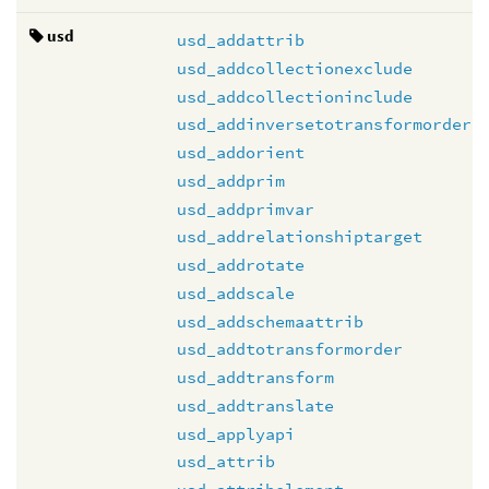
usd
usd_addattrib
usd_addcollectionexclude
usd_addcollectioninclude
usd_addinversetotransformorder
usd_addorient
usd_addprim
usd_addprimvar
usd_addrelationshiptarget
usd_addrotate
usd_addscale
usd_addschemaattrib
usd_addtotransformorder
usd_addtransform
usd_addtranslate
usd_applyapi
usd_attrib