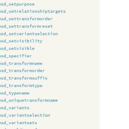
usd_setpurpose
usd_setrelationshiptargets
usd_settransformorder
usd_settransformreset
usd_setvariantselection
usd_setvisibility
usd_setvisible
usd_specifier
usd_transformname
usd_transformorder
usd_transformsuffix
usd_transformtype
usd_typename
usd_uniquetransformname
usd_variants
usd_variantselection
usd_variantsets