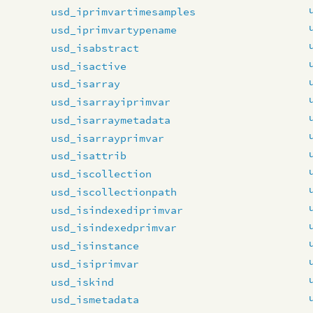
usd_iprimvartimesamples
usd_iprimvartypename
usd_isabstract
usd_isactive
usd_isarray
usd_isarrayiprimvar
usd_isarraymetadata
usd_isarrayprimvar
usd_isattrib
usd_iscollection
usd_iscollectionpath
usd_isindexediprimvar
usd_isindexedprimvar
usd_isinstance
usd_isiprimvar
usd_iskind
usd_ismetadata