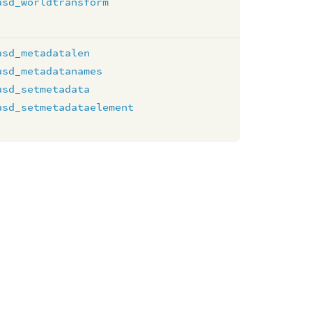
usd_worldtransform
usd_metadatalen
usd_metadatanames
usd_setmetadata
usd_setmetadataelement