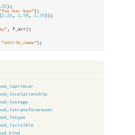
.25
"foo bar baz"
{
1.25
, 
1.50
, 
1.75
}
);

ay"
, 
f_arr
);

 
"attrib_name"
usd_isprimvar
usd_isrelationship
usd_isstage
usd_istransformreset
usd_istype
usd_isvisible
usd_kind