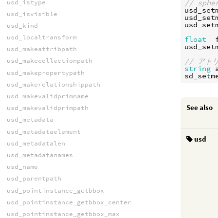
usd_istype
// sp
usd_set
usd_isvisible
usd_set
usd_set
usd_kind
usd_localtransform
float
usd_set
usd_makeattribpath
// ア
usd_makecollectionpath
string
usd_makepropertypath
sd_setm
usd_makerelationshippath
usd_makevalidprimname
See also
usd_makevalidprimpath
usd_metadata
usd_metadataelement
usd
usd_metadatalen
usd_metadatanames
usd_name
usd_parentpath
usd_pointinstance_getbbox
usd_pointinstance_getbbox_center
usd_pointinstance_getbbox_max