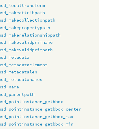
usd_localtransform
usd_makeattribpath
usd_makecollectionpath
usd_makepropertypath
usd_makerelationshippath
usd_makevalidprimname
usd_makevalidprimpath
usd_metadata
usd_metadataelement
usd_metadatalen
usd_metadatanames
usd_name
usd_parentpath
usd_pointinstance_getbbox
usd_pointinstance_getbbox_center
usd_pointinstance_getbbox_max
usd_pointinstance_getbbox_min