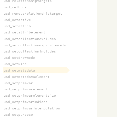
usd_relationshiptargets
usd_relbbox
usd_removerelationshiptarget
usd_setactive
usd_setattrib
usd_setattribelement
usd_setcollectionexcludes
usd_setcollectionexpansionrule
usd_setcollectionincludes
usd_setdrawmode
usd_setkind
usd_setmetadata
usd_setmetadataelement
usd_setprimvar
usd_setprimvarelement
usd_setprimvarelementsize
usd_setprimvarindices
usd_setprimvarinterpolation
usd_setpurpose