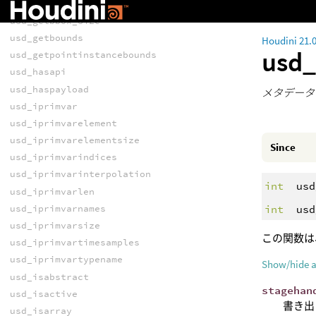
usd_getbbox_min
usd_getbbox_size
usd_getbounds
Houdini 21.
usd
usd_getpointinstancebounds
usd_hasapi
usd_haspayload
メタデータ
usd_iprimvar
usd_iprimvarelement
usd_iprimvarelementsize
Since
usd_iprimvarindices
usd_iprimvarinterpolation
int
usd
usd_iprimvarlen
int
usd
usd_iprimvarnames
usd_iprimvarsize
この関数は
usd_iprimvartimesamples
usd_iprimvartypename
Show/hide 
usd_isabstract
stagehan
usd_isactive
書き出
usd_isarray