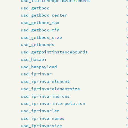
usd_flattenedprimvarelement
usd_getbbox
usd_getbbox_center
usd_getbbox_max
usd_getbbox_min
usd_getbbox_size
usd_getbounds
usd_getpointinstancebounds
usd_hasapi
usd_haspayload
usd_iprimvar
usd_iprimvarelement
usd_iprimvarelementsize
usd_iprimvarindices
usd_iprimvarinterpolation
usd_iprimvarlen
usd_iprimvarnames
usd_iprimvarsize