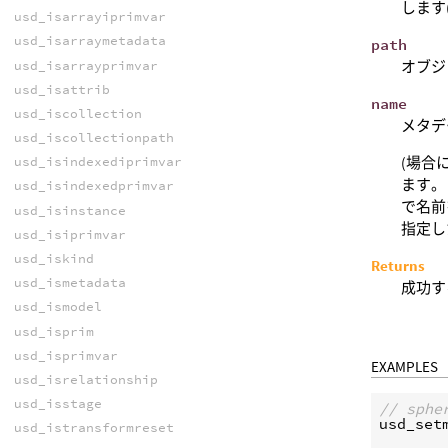
します
usd_isarrayiprimvar
usd_isarraymetadata
path
usd_isarrayprimvar
オブジ
usd_isattrib
name
usd_iscollection
メタデ
usd_iscollectionpath
(場合
usd_isindexediprimvar
ます。 
usd_isindexedprimvar
で名前
usd_isinstance
指定し
usd_isiprimvar
usd_iskind
Returns
usd_ismetadata
成功す
usd_ismodel
usd_isprim
usd_isprimvar
EXAMPLES
usd_isrelationship
usd_isstage
// sp
usd_set
usd_istransformreset