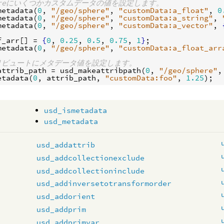
hereにいくつかカスタムデータの値を設定します。
metadata
(
0
, 
"/geo/sphere"
, 
"customData:a_float"
, 
0
metadata
(
0
, 
"/geo/sphere"
, 
"customData:a_string"
, 
metadata
(
0
, 
"/geo/sphere"
, 
"customData:a_vector"
, 
f_arr
[] = 
{
0
, 
0.25
, 
0.5
, 
0.75
, 
1
}
metadata
(
0
, 
"/geo/sphere"
, 
"customData:a_float_arr
トリビュートにメタデータ値を設定します。
attrib_path
 = 
usd_makeattribpath
(
0
, 
"/geo/sphere"
,
etadata
(
0
, 
attrib_path
, 
"customData:foo"
, 
1.25
usd_ismetadata
usd_metadata
usd_addattrib
usd_addcollectionexclude
usd_addcollectioninclude
usd_addinversetotransformorder
usd_addorient
usd_addprim
usd_addprimvar