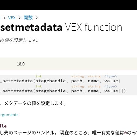
0
VEX
関数
_setmetadata
VEX function
の値を設定します。
18.0
int
string
string
<type>
_setmetadata
(
stagehandle
,
path
,
name
,
value
)
int
string
string
<type>
_setmetadata
(
stagehandle
,
path
,
name
,
value
[])
、メタデータの値を設定します。
arguments
dle
し先のステージのハンドル。 現在のところ、唯一有効な値は
0
のみ