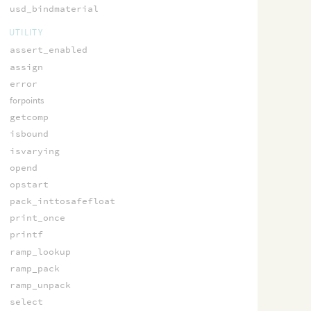
usd_bindmaterial
UTILITY
assert_enabled
assign
error
forpoints
getcomp
isbound
isvarying
opend
opstart
pack_inttosafefloat
print_once
printf
ramp_lookup
ramp_pack
ramp_unpack
select