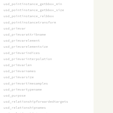
usd_pointinstance_getbbox_min
usd_pointinstance_getbbox_size
usd_pointinstance_relbbox
usd_pointinstancetransform
usd_primvar
usd_primvarattribname
usd_primvarelement
usd_primvarelementsize
usd_primvarindices
usd_primvarinterpolation
usd_primvarlen
usd_primvarnames
usd_primvarsize
usd_primvartimesamples
usd_primvartypename
usd_purpose
usd_relationshipforwardedtargets
usd_relationshipnames