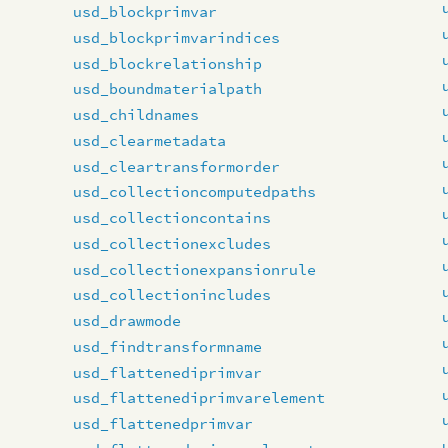
usd_blockprimvar
usd_blockprimvarindices
usd_blockrelationship
usd_boundmaterialpath
usd_childnames
usd_clearmetadata
usd_cleartransformorder
usd_collectioncomputedpaths
usd_collectioncontains
usd_collectionexcludes
usd_collectionexpansionrule
usd_collectionincludes
usd_drawmode
usd_findtransformname
usd_flattenediprimvar
usd_flattenediprimvarelement
usd_flattenedprimvar