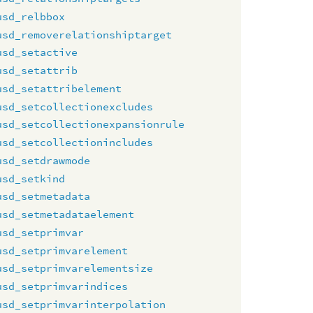
usd_relbbox
usd_removerelationshiptarget
usd_setactive
usd_setattrib
usd_setattribelement
usd_setcollectionexcludes
usd_setcollectionexpansionrule
usd_setcollectionincludes
usd_setdrawmode
usd_setkind
usd_setmetadata
usd_setmetadataelement
usd_setprimvar
usd_setprimvarelement
usd_setprimvarelementsize
usd_setprimvarindices
usd_setprimvarinterpolation