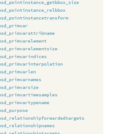
usd_pointinstance_getbbox_size
usd_pointinstance_relbbox
usd_pointinstancetransform
usd_primvar
usd_primvarattribname
usd_primvarelement
usd_primvarelementsize
usd_primvarindices
usd_primvarinterpolation
usd_primvarlen
usd_primvarnames
usd_primvarsize
usd_primvartimesamples
usd_primvartypename
usd_purpose
usd_relationshipforwardedtargets
usd_relationshipnames
usd_relationshiptargets