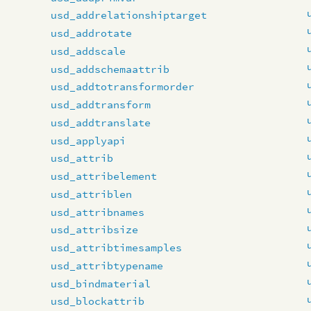
usd_addrelationshiptarget
usd_addrotate
usd_addscale
usd_addschemaattrib
usd_addtotransformorder
usd_addtransform
usd_addtranslate
usd_applyapi
usd_attrib
usd_attribelement
usd_attriblen
usd_attribnames
usd_attribsize
usd_attribtimesamples
usd_attribtypename
usd_bindmaterial
usd_blockattrib