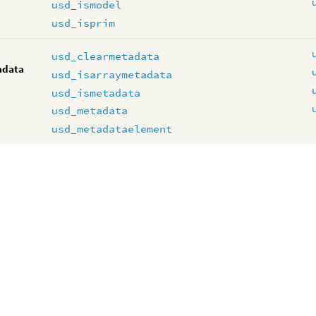
usd_ismodel
usd_isprim
usd_clearmetadata
adata
usd_isarraymetadata
usd_ismetadata
usd_metadata
usd_metadataelement