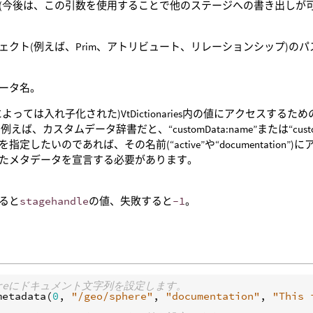
(今後は、この引数を使用することで他のステージへの書き出しが可
ェクト(例えば、Prim、アトリビュート、リレーションシップ)のパ
ータ名。
によっては入れ子化された)VtDictionaries内の値にアクセス
例えば、カスタムデータ辞書だと、“customData:name”または“custo
を指定したいのであれば、その名前(“active”や“documentati
たメタデータを宣言する必要があります。
ると
stagehandle
の値、失敗すると
-1
。
hereにドキュメント文字列を設定します。
metadata
(
0
, 
"/geo/sphere"
, 
"documentation"
, 
"This 