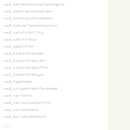
usd_setrelationshiptargets
usd_settransformorder
usd_settransformreset
usd_setvariantselection
usd_setvisibility
usd_setvisible
usd_specifier
usd_transformname
usd_transformorder
usd_transformsuffix
usd_transformtype
usd_typename
usd_uniquetransformname
usd_variants
usd_variantselection
usd_variantsets
usd_worldtransform
USD