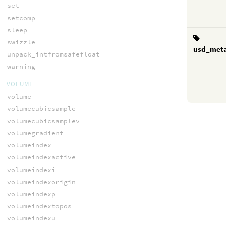
set
setcomp
sleep
swizzle
usd_met
unpack_intfromsafefloat
warning
VOLUME
volume
volumecubicsample
volumecubicsamplev
volumegradient
volumeindex
volumeindexactive
volumeindexi
volumeindexorigin
volumeindexp
volumeindextopos
volumeindexu