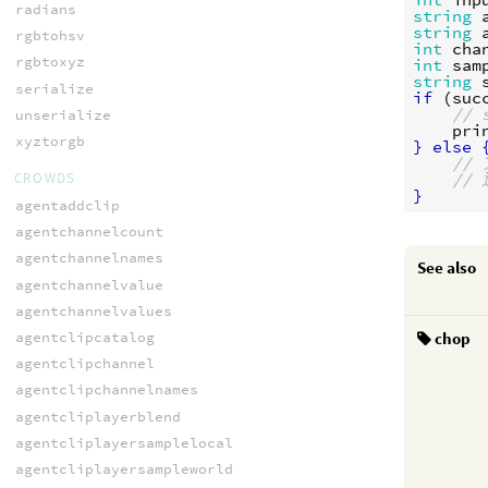
radians
string
string
rgbtohsv
int
cha
rgbtoxyz
int
sam
string
serialize
if
 (
suc
//
unserialize
pri
xyztorgb
}
else
//
CROWDS
//
}
agentaddclip
agentchannelcount
agentchannelnames
See also
agentchannelvalue
agentchannelvalues
chop
agentclipcatalog
agentclipchannel
agentclipchannelnames
agentcliplayerblend
agentcliplayersamplelocal
agentcliplayersampleworld