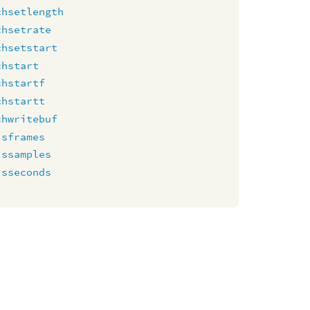
chsetlength
chsetrate
chsetstart
chstart
chstartf
chstartt
chwritebuf
isframes
issamples
isseconds