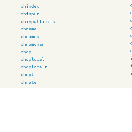
chindex
chinput
chinputlimits
chname
chnames
chnumchan
chop
choplocal
choplocalt
chopt
chrate