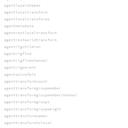
agentlayershapes
agentlocaltransform
agentlocaltransforms
agentmetadata
agentrestlocaltransform
agentrestworldtransform
agentrigchildren
agentrigfind
agentrigfindchannel
agentrigparent
agentsolvefbik
agenttransformcount
agenttransformgroupmember
agenttransformgroupmemberchannel
agenttransformgroups
agenttransformgroupweight
agenttransformnames
agenttransformtolocal