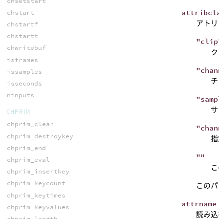
chsetstart
attribcl
chstart
アトリ
chstartf
chstartt
"clip
chwritebuf
ク
isframes
"chan
issamples
チ
isseconds
ninputs
"samp
サ
CHPRIM
chprim_clear
"chan
chprim_destroykey
指
chprim_end
""
chprim_eval
こ
chprim_insertkey
chprim_keycount
このパ
chprim_keytimes
attrname
chprim_keyvalues
読み込
chprim_length