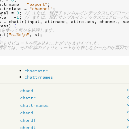
attrname
 = 
"export"
attrclass
 = 
"channel"
nnel
 = 
0
; 
// または、現行チャンネルインデックスにCグロー
ple
 = -
1
; 
// または、現行サンプルインデックスにIグローバ
s
 = 
chattr
(
input
, 
attrname
, 
attrclass
, 
channel
, 
sa
cess
) 
{
 sを使って何かを処理します。
ntf
(
"s=%s
\n
"
, 
s
{
 アトリビュートを読み込むことができませんでした。
 通常では、その名前のアトリビュートが存在しなかったのが原因で
chsetattr
chattrnames
chadd
chattr
chattrnames
chend
chendf
chendt