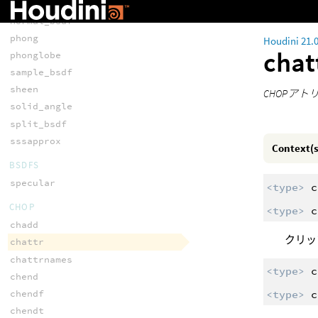
medulla_henyeygreenstein
normal_bsdf
phong
Houdini 21.
chat
phonglobe
sample_bsdf
sheen
CHOPア
solid_angle
split_bsdf
sssapprox
Context(s
BSDFS
specular
<type>
c
CHOP
<type>
c
chadd
クリッ
chattr
chattrnames
<type>
c
chend
chendf
<type>
c
chendt