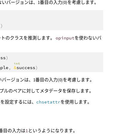
ないバージョンは、1番目の入力(0)を考慮します。
s
)
ートのクラスを推測します。
opinput
を使わないバ
ess
)
t
int
mple
,
&
success
)
バージョンは、1番目の入力(0)を考慮します。
ンプルのペアに対してメタデータを保存します。
トを設定するには、
chsetattr
を使用します。
2番目の入力は
1
というようになります。