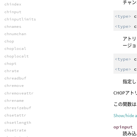
チャン
chindex
chinput
<type>
c
chinputlimits
<type>
c
chnames
chnumchan
アトリ
chop
ージョ
choplocal
choplocalt
<type>
c
chopt
<type>
c
chrate
chreadbuf
指定し
chremove
CHOPア
chremoveattr
chrename
この関数は
chresizebuf
Show/hide 
chsetattr
chsetlength
opinput
chsetrate
読み込