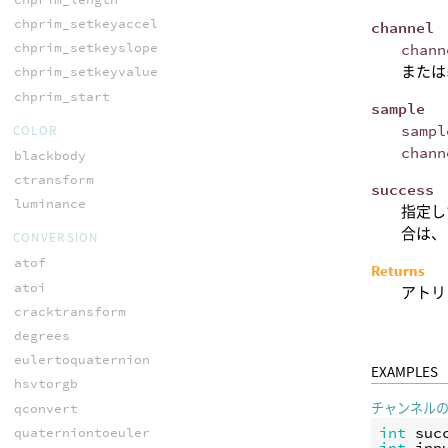
chprim_setkeyaccel
channel
chprim_setkeyslope
chann
または
chprim_setkeyvalue
chprim_start
sample
sampl
COLOR
chann
blackbody
ctransform
success
luminance
指定し
合は、
CONVERSION
atof
Returns
atoi
アトリ
cracktransform
degrees
eulertoquaternion
EXAMPLES
hsvtorgb
qconvert
チャンネルの
int
suc
quaterniontoeuler
int
inp