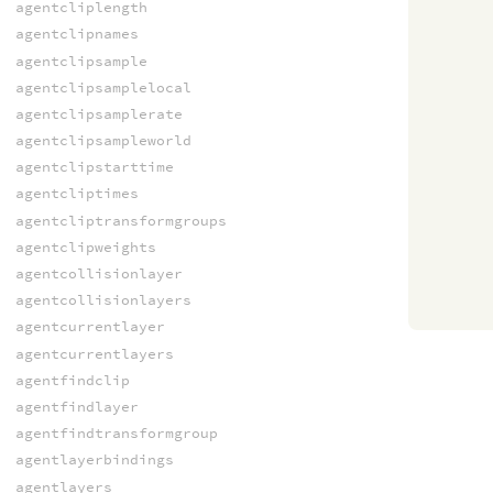
agentcliplength
agentclipnames
agentclipsample
agentclipsamplelocal
agentclipsamplerate
agentclipsampleworld
agentclipstarttime
agentcliptimes
agentcliptransformgroups
agentclipweights
agentcollisionlayer
agentcollisionlayers
agentcurrentlayer
agentcurrentlayers
agentfindclip
agentfindlayer
agentfindtransformgroup
agentlayerbindings
agentlayers