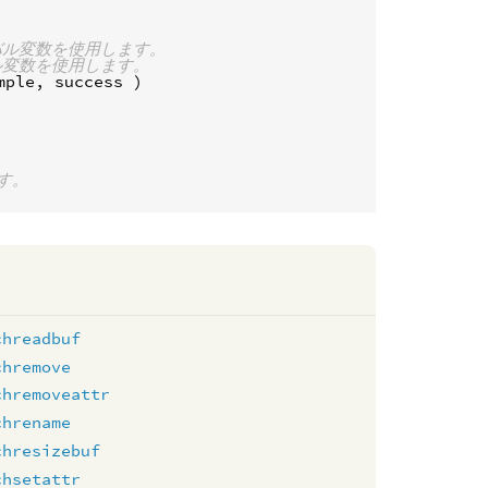
バル変数を使用します。
ル変数を使用します。
mple
, 
success
す。
chreadbuf
chremove
chremoveattr
chrename
chresizebuf
chsetattr