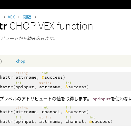
0
VEX
関数
tr
CHOP VEX function
トリビュートから読み込みます。
)
chop
string
int
hattr
(
attrname
,
&
success
)
int
string
int
hattr
(
opinput
,
attrname
,
&
success
)
プレベルのアトリビュートの値を取得します。
opinput
を使わない
string
int
int
hattr
(
attrname
,
channel
,
&
success
)
int
string
int
int
hattr
(
opinput
,
attrname
,
channel
,
&
success
)