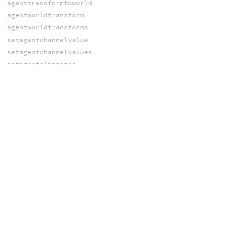
agenttransformtoworld
agentworldtransform
agentworldtransforms
setagentchannelvalue
setagentchannelvalues
setagentclipnames
setagentclips
setagentcliptimes
setagentclipweights
setagentcollisionlayer
setagentcollisionlayers
setagentcurrentlayer
setagentcurrentlayers
setagentlocaltransform
setagentlocaltransforms
setagentworldtransform
setagentworldtransforms
DICT