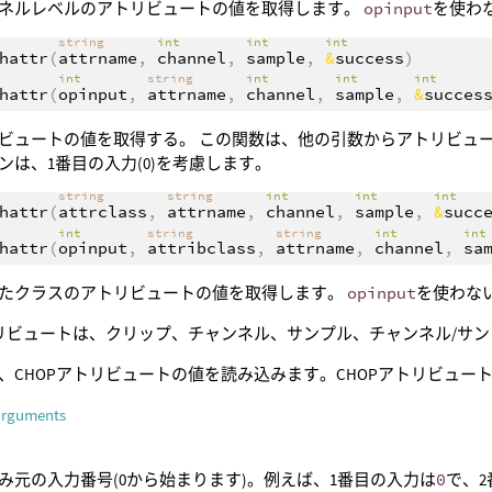
ネルレベルのアトリビュートの値を取得します。
opinput
を使わ
string
int
int
int
hattr
(
attrname
,
channel
,
sample
,
&
success
)
int
string
int
int
int
hattr
(
opinput
,
attrname
,
channel
,
sample
,
&
succes
ビュートの値を取得する。 この関数は、他の引数からアトリビュ
ンは、1番目の入力(0)を考慮します。
string
string
int
int
int
hattr
(
attrclass
,
attrname
,
channel
,
sample
,
&
succ
int
string
string
int
in
hattr
(
opinput
,
attribclass
,
attrname
,
channel
,
sa
たクラスのアトリビュートの値を取得します。
opinput
を使わない
トリビュートは、クリップ、チャンネル、サンプル、チャンネル/サ
、CHOPアトリビュートの値を読み込みます。CHOPアトリビュー
arguments
み元の入力番号(0から始まります)。例えば、1番目の入力は
0
で、