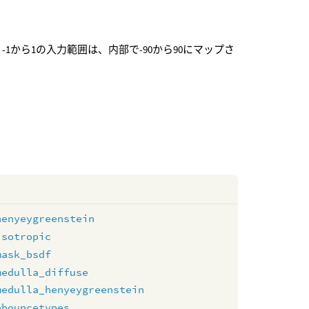
から1の入力範囲は、内部で-90から90にマップさ
henyeygreenstein
isotropic
mask_bsdf
medulla_diffuse
medulla_henyeygreenstein
nbouncetypes