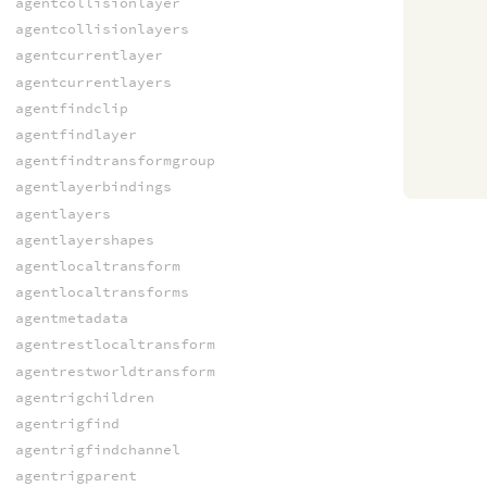
agentcollisionlayer
agentcollisionlayers
agentcurrentlayer
agentcurrentlayers
agentfindclip
agentfindlayer
agentfindtransformgroup
agentlayerbindings
agentlayers
agentlayershapes
agentlocaltransform
agentlocaltransforms
agentmetadata
agentrestlocaltransform
agentrestworldtransform
agentrigchildren
agentrigfind
agentrigfindchannel
agentrigparent