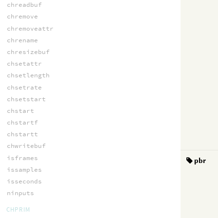
chreadbuf
chremove
chremoveattr
chrename
chresizebuf
chsetattr
chsetlength
chsetrate
chsetstart
chstart
chstartf
chstartt
chwritebuf
isframes
pbr
issamples
isseconds
ninputs
CHPRIM