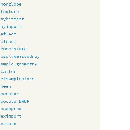
phonglobe
ptexture
rayhittest
rayimport
reflect
refract
renderstate
resolvemissedray
sample_geometry
scatter
setsamplestore
sheen
specular
specularBRDF
sssapprox
teximport
texture