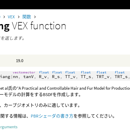
0
VEX
関数
ang
VEX function
BSDFを返します。
19.0
vector
vector
float
float
float
float
float
float
iang
(
nn
,
tanV
,
R_v
,
R_s
,
TT_v
,
TT_s
,
TRT_v
,
TRT_s
 et al氏の“A Practical and Controllable Hair and Fur Model 
ーモデルの計算をするBSDFを作成します。
、カーブジオメトリのみに適しています。
Fに関する情報は、
PBRシェーダの書き方
を参照してください。
arguments