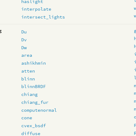
haslight
interpolate
intersect_lights
g
Du
Dv
Dw
area
ashikhmin
atten
blinn
blinnBRDF
chiang
chiang_fur
computenormal
cone
cvex_bsdf
diffuse