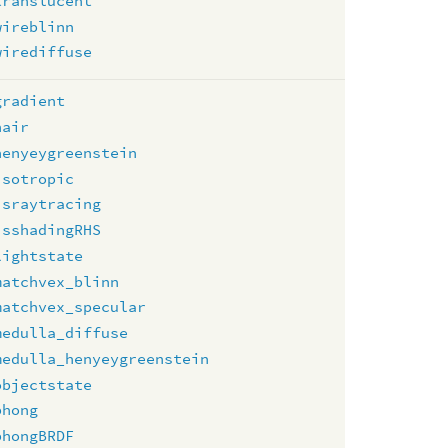
translucent
wireblinn
wirediffuse
gradient
hair
henyeygreenstein
isotropic
israytracing
isshadingRHS
lightstate
matchvex_blinn
matchvex_specular
medulla_diffuse
medulla_henyeygreenstein
objectstate
phong
phongBRDF