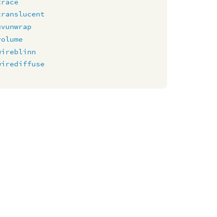
trace
translucent
uvunwrap
volume
wireblinn
wirediffuse