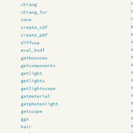
chiang
chiang_fur
cone
create_cdf
create_pdf
diffuse
eval_bsdf
getbounces
getcomponents
getlight
getlights
getlightscope
getmaterial
getphotonlight
getscope
ggx
hair