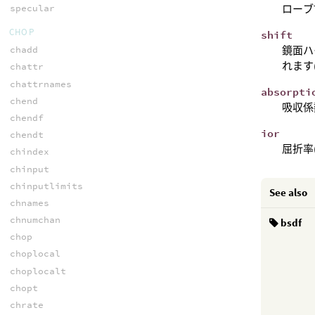
specular
ローブ
CHOP
shift
chadd
鏡面ハ
れます(
chattr
chattrnames
absorpti
chend
吸収係
chendf
ior
chendt
屈折率(
chindex
chinput
chinputlimits
See also
chnames
chnumchan
bsdf
chop
choplocal
choplocalt
chopt
chrate