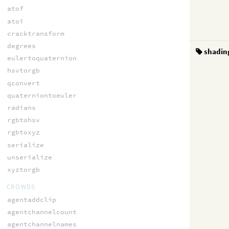
atof
atoi
cracktransform
degrees
shadin
eulertoquaternion
hsvtorgb
qconvert
quaterniontoeuler
radians
rgbtohsv
rgbtoxyz
serialize
unserialize
xyztorgb
CROWDS
agentaddclip
agentchannelcount
agentchannelnames