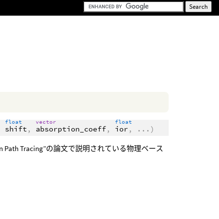
float
vector
float
,
shift
,
absorption_coeff
,
ior
,
...
)
for Production Path Tracing”の論文で説明されている物理ベース