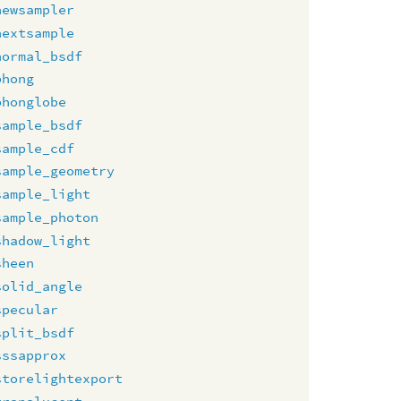
newsampler
nextsample
normal_bsdf
phong
phonglobe
sample_bsdf
sample_cdf
sample_geometry
sample_light
sample_photon
shadow_light
sheen
solid_angle
specular
split_bsdf
sssapprox
storelightexport