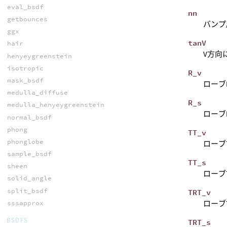
eval_bsdf
nn
getbounces
バンプ
ggx
tanV
hair
V方向
henyeygreenstein
isotropic
R_v
mask_bsdf
ローブ
medulla_diffuse
R_s
medulla_henyeygreenstein
ローブ
normal_bsdf
phong
TT_v
phonglobe
ローブ
sample_bsdf
TT_s
sheen
ローブ
solid_angle
split_bsdf
TRT_v
sssapprox
ローブ
BSDFS
TRT_s