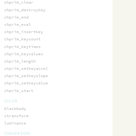
chprim_clear
chprim_destroykey
chprim_end
chprim_eval
chprim_insertkey
chprim_keycount
chprim_keytimes
chprim_keyvalues
chprim_length
chprim_setkeyaccel
chprim_setkeyslope
chprim_setkeyvalue
chprim_start
COLOR
blackbody
ctransform
luminance
CONVERSION