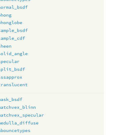
normal_bsdf
phong
phonglobe
sample_bsdf
sample_cdf
sheen
solid_angle
specular
split_bsdf
sssapprox
translucent
mask_bsdf
matchvex_blinn
matchvex_specular
medulla_diffuse
nbouncetypes