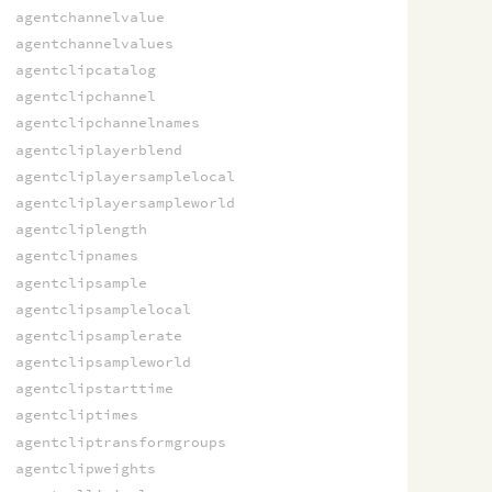
agentchannelvalue
agentchannelvalues
agentclipcatalog
agentclipchannel
agentclipchannelnames
agentcliplayerblend
agentcliplayersamplelocal
agentcliplayersampleworld
agentcliplength
agentclipnames
agentclipsample
agentclipsamplelocal
agentclipsamplerate
agentclipsampleworld
agentclipstarttime
agentcliptimes
agentcliptransformgroups
agentclipweights