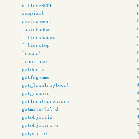
diffuseBRDF
dsmpixel
environment
fastshadow
filtershadow
filterstep
fresnel
frontface
getderiv
getfogname
getglobalraylevel
getgroupid
getlocalcurvature
getmaterialid
getobjectid
getobjectname
getprimid