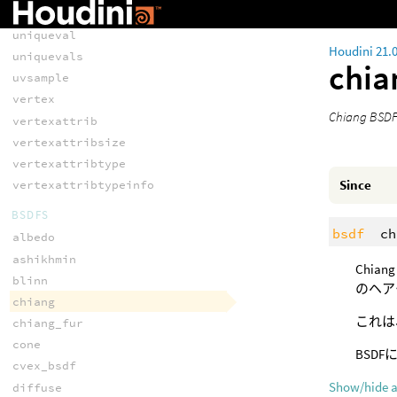
setvertexattrib
uniqueval
Houdini 21.
uniquevals
chi
uvsample
vertex
Chiang 
vertexattrib
vertexattribsize
vertexattribtype
Since
vertexattribtypeinfo
BSDFS
bsdf
ch
albedo
ashikhmin
Chiang
blinn
のヘア
chiang
これは
chiang_fur
cone
BSD
cvex_bsdf
Show/hide 
diffuse