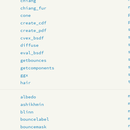
chiang
chiang_fur
cone
create_cdf
create_pdf
cvex_bsdf
diffuse
eval_bsdf
getbounces
getcomponents
ggx
hair
albedo
ashikhmin
blinn
bouncelabel
bouncemask