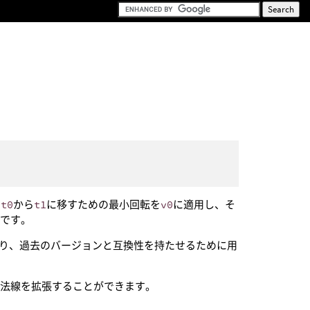
、
t0
から
t1
に移すための最小回転を
v0
に適用し、そ
いです。
り、過去のバージョンと互換性を持たせるために用
ブ法線を拡張することができます。