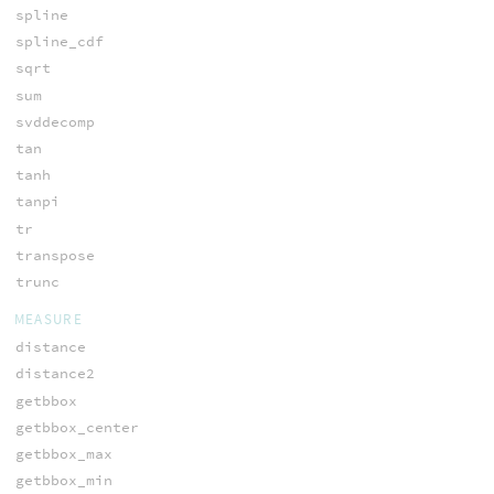
spline
spline_cdf
sqrt
sum
svddecomp
tan
tanh
tanpi
tr
transpose
trunc
MEASURE
distance
distance2
getbbox
getbbox_center
getbbox_max
getbbox_min