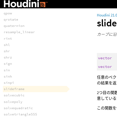
qlog
qmultiply
qpow
Houdini 21.
slid
qrotate
quaternion
resample_linear
カーブに沿
rint
shl
shr
shrz
vector
sign
vector
sin
sinh
任意のベク
の結果を返
sinpi
slideframe
2つ目の関
solvecubic
意している
solvepoly
この関数を
solvequadratic
solvetriangleSSS