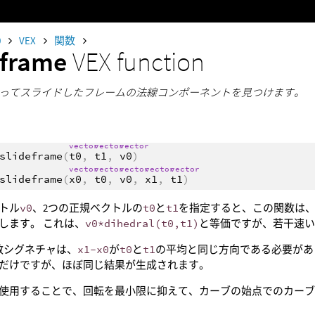
0
VEX
関数
eframe
VEX function
ってスライドしたフレームの法線コンポーネントを見つけます。
vector
vector
vector
slideframe
(
t0
,
t1
,
v0
)
vector
vector
vector
vector
vector
slideframe
(
x0
,
t0
,
v0
,
x1
,
t1
)
トル
v0
、2つの正規ベクトルの
t0
と
t1
を指定すると、この関数は
します。 これは、
v0*dihedral(t0,t1)
と等価ですが、若干速
数シグネチャは、
x1-x0
が
t0
と
t1
の平均と同じ方向である必要があ
だけですが、ほぼ同じ結果が生成されます。
使用することで、回転を最小限に抑えて、カーブの始点でのカー