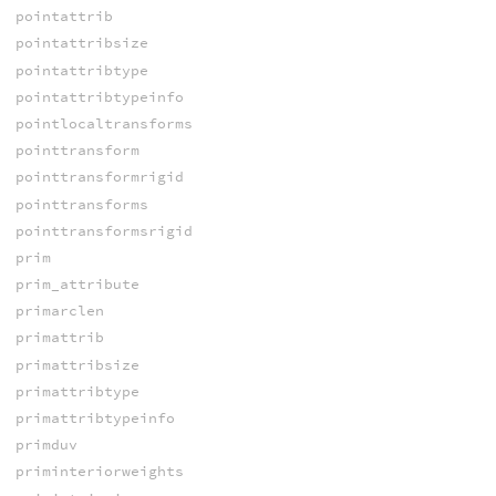
pointattrib
pointattribsize
pointattribtype
pointattribtypeinfo
pointlocaltransforms
pointtransform
pointtransformrigid
pointtransforms
pointtransformsrigid
prim
prim_attribute
primarclen
primattrib
primattribsize
primattribtype
primattribtypeinfo
primduv
priminteriorweights