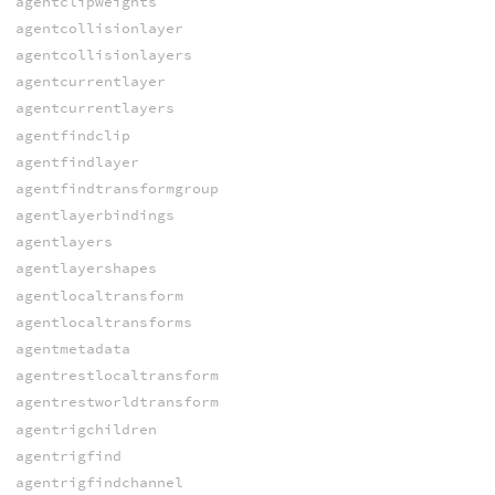
agentclipweights
agentcollisionlayer
agentcollisionlayers
agentcurrentlayer
agentcurrentlayers
agentfindclip
agentfindlayer
agentfindtransformgroup
agentlayerbindings
agentlayers
agentlayershapes
agentlocaltransform
agentlocaltransforms
agentmetadata
agentrestlocaltransform
agentrestworldtransform
agentrigchildren
agentrigfind
agentrigfindchannel