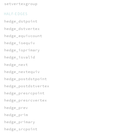
setvertexgroup
HALF-EDGES
hedge_dstpoint
hedge_dstvertex
hedge_equivcount
hedge_isequiv
hedge_isprimary
hedge_isvalid
hedge_next
hedge_nextequiv
hedge_postdstpoint
hedge_postdstvertex
hedge_presrcpoint
hedge_presrcvertex
hedge_prev
hedge_prim
hedge_primary
hedge_srcpoint