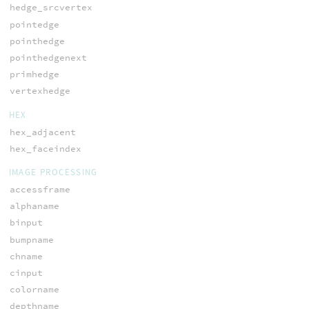
hedge_srcvertex
pointedge
pointhedge
pointhedgenext
primhedge
vertexhedge
HEX
hex_adjacent
hex_faceindex
IMAGE PROCESSING
accessframe
alphaname
binput
bumpname
chname
cinput
colorname
depthname