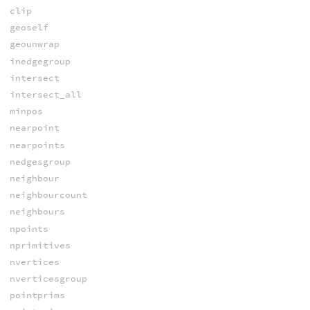
clip
geoself
geounwrap
inedgegroup
intersect
intersect_all
minpos
nearpoint
nearpoints
nedgesgroup
neighbour
neighbourcount
neighbours
npoints
nprimitives
nvertices
nverticesgroup
pointprims