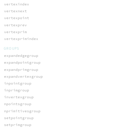
vertexindex
vertexnext
vertexpoint
vertexprev
vertexprim
vertexprimindex
GROUPS
expandedgegroup
expandpointgroup
expandprimgroup
expandvertexgroup
inpointgroup
inprimgroup
invertexgroup
npointsgroup
nprimitivesgroup
setpointgroup
setprimgroup