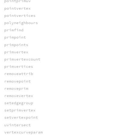
pointprimuv
pointvertex
pointvertices
polyneighbours
primfind
primpoint
primpoints
primvertex
primvertexcount
primvertices
removeattrib
removepoint
removeprim
removevertex
setedgegroup
setprimvertex
setvertexpoint
uvintersect
vertexcurveparam