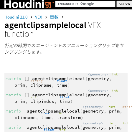
Houdini 21.0
VEX
関数
agentclipsamplelocal
VEX
function
特定の時間でのエージェントのアニメーションクリップをサ
ンプリングします。
<geometry>
int
matrix
[]
agentclipsamplelocal
(
geometry
,
string
float
prim
,
clipname
,
time
)
<geometry>
int
matrix
[]
agentclipsamplelocal
(
geometry
,
int
float
prim
,
clipindex
,
time
)
<geometry>
int
stri
matrix
agentclipsamplelocal
(
geometry
,
prim
,
float
int
clipname
,
time
,
transform
)
<geometry>
int
int
matrix
agentclipsamplelocal
(
geometry
,
prim
,
float
int