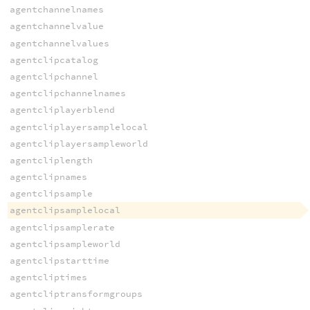
agentchannelnames
agentchannelvalue
agentchannelvalues
agentclipcatalog
agentclipchannel
agentclipchannelnames
agentcliplayerblend
agentcliplayersamplelocal
agentcliplayersampleworld
agentcliplength
agentclipnames
agentclipsample
agentclipsamplelocal
agentclipsamplerate
agentclipsampleworld
agentclipstarttime
agentcliptimes
agentcliptransformgroups