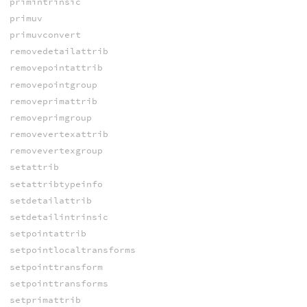
primintrinsic
primuv
primuvconvert
removedetailattrib
removepointattrib
removepointgroup
removeprimattrib
removeprimgroup
removevertexattrib
removevertexgroup
setattrib
setattribtypeinfo
setdetailattrib
setdetailintrinsic
setpointattrib
setpointlocaltransforms
setpointtransform
setpointtransforms
setprimattrib