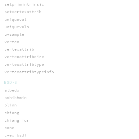
setprimintrinsic
setvertexattrib
uniqueval
uniquevals
uvsample
vertex
vertexattrib
vertexattribsize
vertexattribtype
vertexattribtypeinfo
BSDFS
albedo
ashikhmin
blinn
chiang
chiang_fur
cone
cvex_bsdf