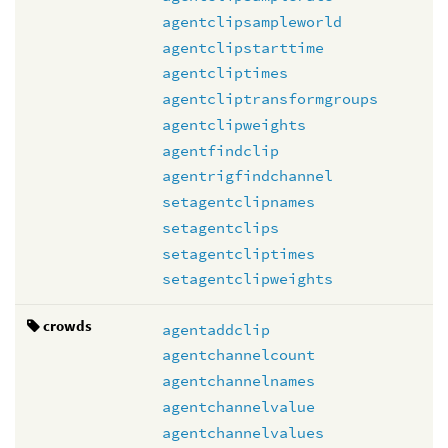
agentclipsampleworld
agentclipstarttime
agentcliptimes
agentcliptransformgroups
agentclipweights
agentfindclip
agentrigfindchannel
setagentclipnames
setagentclips
setagentcliptimes
setagentclipweights
crowds
agentaddclip
agentchannelcount
agentchannelnames
agentchannelvalue
agentchannelvalues