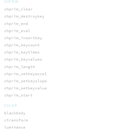
CHPRIM
chprim_clear
chprim_destroykey
chprim_end
chprim_eval
chprim_insertkey
chprim_keycount
chprim_keytimes
chprim_keyvalues
chprim_length
chprim_setkeyaccel
chprim_setkeyslope
chprim_setkeyvalue
chprim_start
COLOR
blackbody
ctransform
luminance