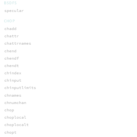
BSDFS
specular
CHOP
chadd
chattr
chattrnames
chend
chendf
chendt
chindex
chinput
chinputlimits
chnames
chnumchan
chop
choplocal
choplocalt
chopt