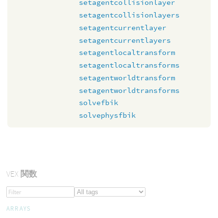
setagentcollisionlayer
setagentcollisionlayers
setagentcurrentlayer
setagentcurrentlayers
setagentlocaltransform
setagentlocaltransforms
setagentworldtransform
setagentworldtransforms
solvefbik
solvephysfbik
VEX
関数
ARRAYS