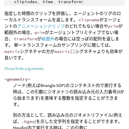
clipindex
,
time
,
transform
)
指定した時間のクリップを評価し、エージェントのリグのロ
ーカルトランスフォームを返します。
clipname
がエージェ
ントの
アニメーションクリップ
のどれでもない場合や
prim
が
範囲外の場合、
prim
がエージェントプリミティブでない場
合、
transform
が
範囲外
の場合には空っぽの配列を返しま
す。 単一トランスフォームのサンプリングに関しては、
matrix
シグネチャの方が
matrix[]
シグネチャよりも効率が
良いです。
Show/hide arguments
<geometry>
ノード(例えばWrangle SOP)のコンテキスト内で実行する
時は、この引数にジオメトリの読み込み元の入力番号(0か
ら始まります)を意味する整数を指定することができま
す。
別の方法として、読み込み元のジオメトリファイル(例え
ば、
.bgeo
)を示した文字列を指定することができます。
Houdini内で実行する時は、この引数に