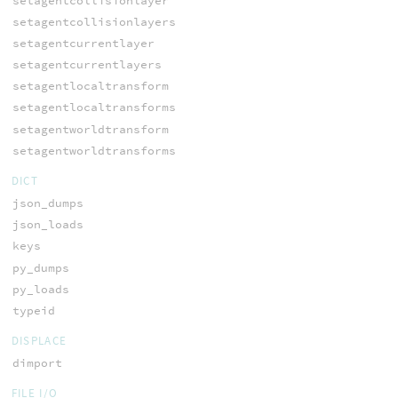
setagentcollisionlayer
setagentcollisionlayers
setagentcurrentlayer
setagentcurrentlayers
setagentlocaltransform
setagentlocaltransforms
setagentworldtransform
setagentworldtransforms
DICT
json_dumps
json_loads
keys
py_dumps
py_loads
typeid
DISPLACE
dimport
FILE I/O