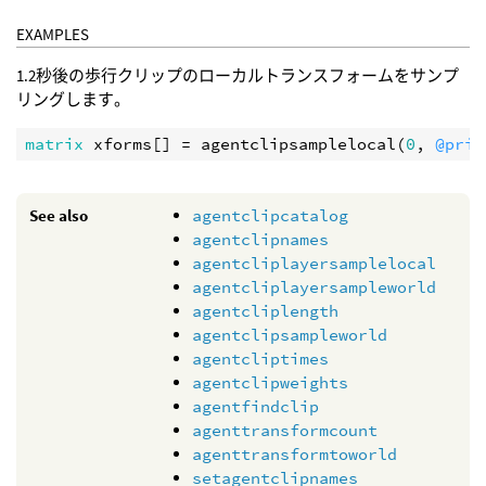
EXAMPLES
1.2秒後の歩行クリップのローカルトランスフォームをサンプ
リングします。
matrix
xforms
[] = 
agentclipsamplelocal
(
0
, 
@prim
See also
agentclipcatalog
agentclipnames
agentcliplayersamplelocal
agentcliplayersampleworld
agentcliplength
agentclipsampleworld
agentcliptimes
agentclipweights
agentfindclip
agenttransformcount
agenttransformtoworld
setagentclipnames