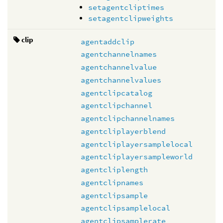
setagentcliptimes
setagentclipweights
clip
agentaddclip
agentchannelnames
agentchannelvalue
agentchannelvalues
agentclipcatalog
agentclipchannel
agentclipchannelnames
agentcliplayerblend
agentcliplayersamplelocal
agentcliplayersampleworld
agentcliplength
agentclipnames
agentclipsample
agentclipsamplelocal
agentclipsamplerate