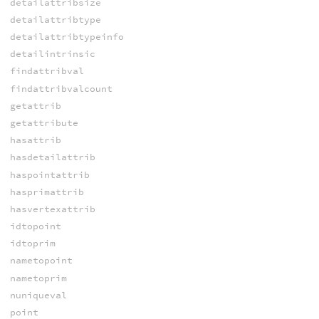
detailattribsize
detailattribtype
detailattribtypeinfo
detailintrinsic
findattribval
findattribvalcount
getattrib
getattribute
hasattrib
hasdetailattrib
haspointattrib
hasprimattrib
hasvertexattrib
idtopoint
idtoprim
nametopoint
nametoprim
nuniqueval
point