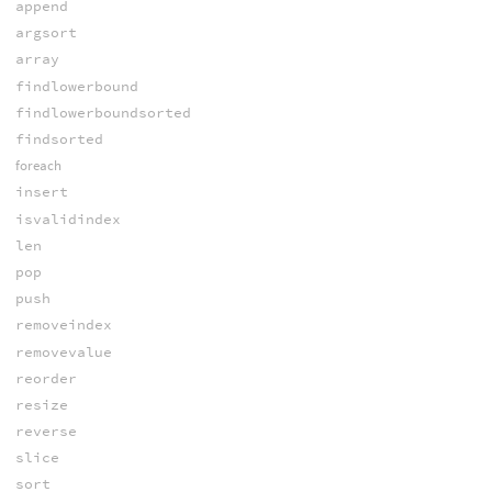
append
argsort
array
findlowerbound
findlowerboundsorted
findsorted
foreach
insert
isvalidindex
len
pop
push
removeindex
removevalue
reorder
resize
reverse
slice
sort