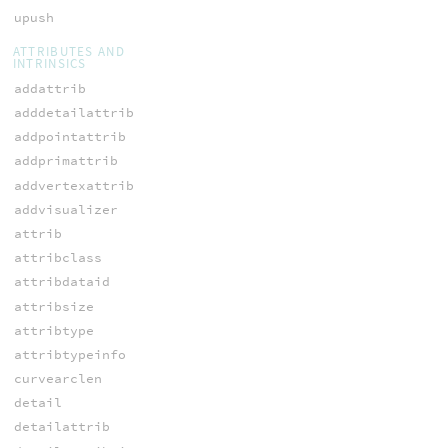
upush
ATTRIBUTES AND
INTRINSICS
addattrib
adddetailattrib
addpointattrib
addprimattrib
addvertexattrib
addvisualizer
attrib
attribclass
attribdataid
attribsize
attribtype
attribtypeinfo
curvearclen
detail
detailattrib