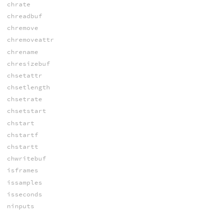
chrate
chreadbuf
chremove
chremoveattr
chrename
chresizebuf
chsetattr
chsetlength
chsetrate
chsetstart
chstart
chstartf
chstartt
chwritebuf
isframes
issamples
isseconds
ninputs