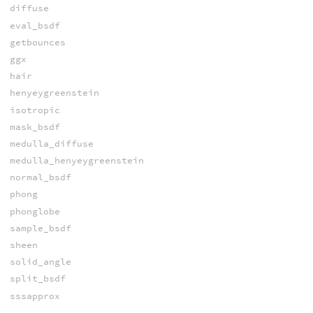
diffuse
eval_bsdf
getbounces
ggx
hair
henyeygreenstein
isotropic
mask_bsdf
medulla_diffuse
medulla_henyeygreenstein
normal_bsdf
phong
phonglobe
sample_bsdf
sheen
solid_angle
split_bsdf
sssapprox