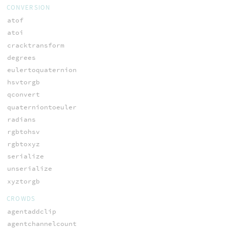
CONVERSION
atof
atoi
cracktransform
degrees
eulertoquaternion
hsvtorgb
qconvert
quaterniontoeuler
radians
rgbtohsv
rgbtoxyz
serialize
unserialize
xyztorgb
CROWDS
agentaddclip
agentchannelcount