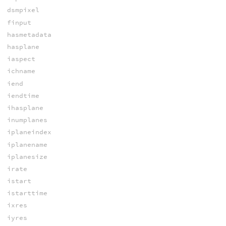
dsmpixel
finput
hasmetadata
hasplane
iaspect
ichname
iend
iendtime
ihasplane
inumplanes
iplaneindex
iplanename
iplanesize
irate
istart
istarttime
ixres
iyres