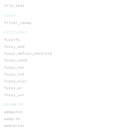
file_stat
FILTER
filter_remap
FUZZY LOGIC
fuzzify
fuzzy_and
fuzzy_defuzz_centroid
fuzzy_nand
fuzzy_nor
fuzzy_not
fuzzy_nxor
fuzzy_or
fuzzy_xor
GEOMETRY
addpoint
addprim
addvertex