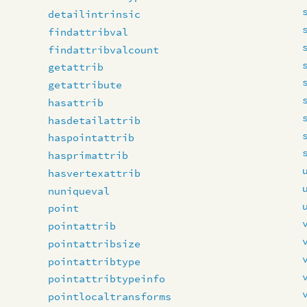
detailintrinsic
findattribval
findattribvalcount
getattrib
getattribute
hasattrib
hasdetailattrib
haspointattrib
hasprimattrib
hasvertexattrib
nuniqueval
point
pointattrib
pointattribsize
pointattribtype
pointattribtypeinfo
pointlocaltransforms