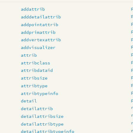
addattrib
adddetailattrib
addpointattrib
addprimattrib
addvertexattrib
addvisualizer
attrib
attribclass
attribdataid
attribsize
attribtype
attribtypeinfo
detail
detailattrib
detailattribsize
detailattribtype
detailattribtypeinfo