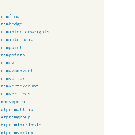
primfind
primhedge
priminteriorweights
primintrinsic
primpoint
primpoints
primuv
primuvconvert
primvertex
primvertexcount
primvertices
removeprim
setprimattrib
setprimgroup
setprimintrinsic
setprimvertex