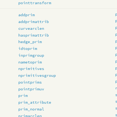
pointtransform
addprim
addprimattrib
curvearclen
hasprimattrib
hedge_prim
idtoprim
inprimgroup
nametoprim
nprimitives
nprimitivesgroup
pointprims
pointprimuv
prim
prim_attribute
prim_normal
primarclen