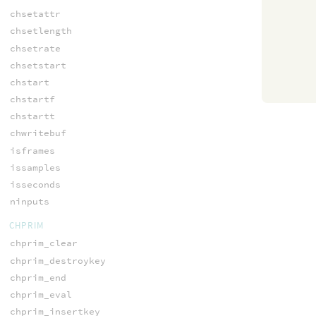
chsetattr
chsetlength
chsetrate
chsetstart
chstart
chstartf
chstartt
chwritebuf
isframes
issamples
isseconds
ninputs
CHPRIM
chprim_clear
chprim_destroykey
chprim_end
chprim_eval
chprim_insertkey