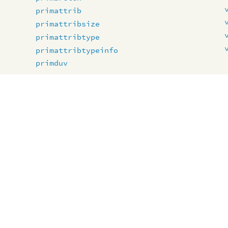
primattrib
primattribsize
primattribtype
primattribtypeinfo
primduv