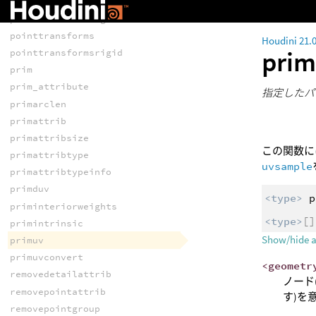
pointtransform
pointtransformrigid
pointtransforms
Houdini 21.
pri
pointtransformsrigid
prim
prim_attribute
指定したパ
primarclen
primattrib
primattribsize
この関数
primattribtype
uvsample
primattribtypeinfo
primduv
<type>
p
priminteriorweights
<type>
[]
primintrinsic
Show/hide 
primuv
primuvconvert
<geometr
removedetailattrib
ノード
removepointattrib
す)を
removepointgroup