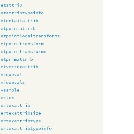
setattrib
setattribtypeinfo
setdetailattrib
setpointattrib
setpointlocaltransforms
setpointtransform
setpointtransforms
setprimattrib
setvertexattrib
uniqueval
uniquevals
uvsample
vertex
vertexattrib
vertexattribsize
vertexattribtype
vertexattribtypeinfo