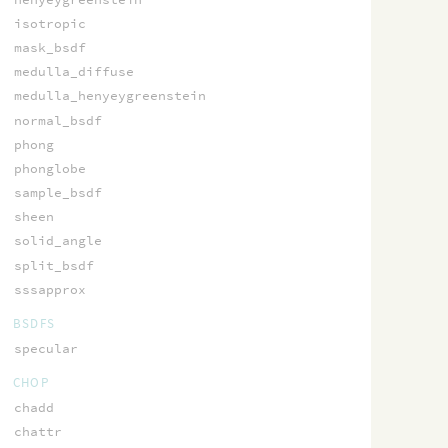
isotropic
mask_bsdf
medulla_diffuse
medulla_henyeygreenstein
normal_bsdf
phong
phonglobe
sample_bsdf
sheen
solid_angle
split_bsdf
sssapprox
BSDFS
specular
CHOP
chadd
chattr