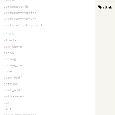
vertex
vertexattrib
attrib
vertexattribsize
vertexattribtype
vertexattribtypeinfo
BSDFS
albedo
ashikhmin
blinn
chiang
chiang_fur
cone
cvex_bsdf
diffuse
eval_bsdf
getbounces
ggx
hair
henyeygreenstein