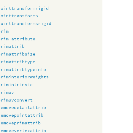
pointtransformrigid
pointtransforms
pointtransformsrigid
prim
prim_attribute
primattrib
primattribsize
primattribtype
primattribtypeinfo
priminteriorweights
primintrinsic
primuv
primuvconvert
removedetailattrib
removepointattrib
removeprimattrib
removevertexattrib