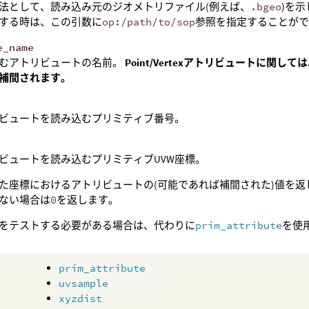
法として、読み込み元のジオメトリファイル(例えば、
.bgeo
)を示
する時は、この引数に
op:/path/to/sop
参照を指定することが
e_name
むアトリビュートの名前。
Point/Vertexアトリビュートに関
補間されます。
ビュートを読み込むプリミティブ番号。
ビュートを読み込むプリミティブUVW座標。
た座標におけるアトリビュートの(可能であれば補間された)値を
ない場合は
0
を返します。
をテストする必要がある場合は、代わりに
prim_attribute
を使
prim_attribute
uvsample
xyzdist