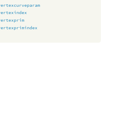
vertexcurveparam
vertexindex
vertexprim
vertexprimindex