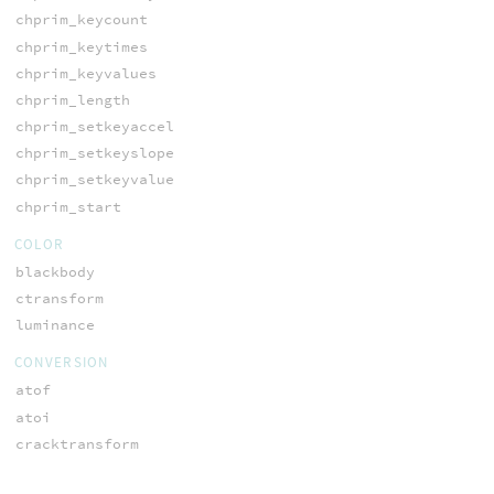
chprim_keycount
chprim_keytimes
chprim_keyvalues
chprim_length
chprim_setkeyaccel
chprim_setkeyslope
chprim_setkeyvalue
chprim_start
COLOR
blackbody
ctransform
luminance
CONVERSION
atof
atoi
cracktransform
degrees