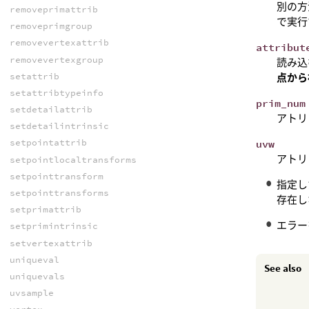
別の方
removeprimattrib
で実行
removeprimgroup
removevertexattrib
attribut
removevertexgroup
読み込
setattrib
点から
setattribtypeinfo
prim_num
setdetailattrib
アトリ
setdetailintrinsic
setpointattrib
uvw
アトリ
setpointlocaltransforms
setpointtransform
指定し
setpointtransforms
存在し
setprimattrib
エラー
setprimintrinsic
setvertexattrib
uniqueval
See also
uniquevals
uvsample