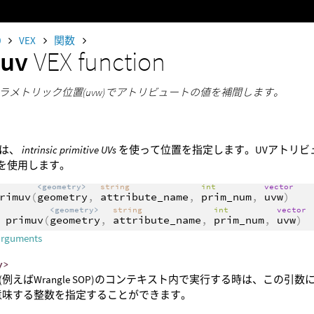
0
VEX
関数
muv
VEX function
ラメトリック位置(uvw)でアトリビュートの値を補間します。
には、
intrinsic primitive UVs
を使って位置を指定します。UVアトリビ
を使用します。
<geometry>
string
int
vector
rimuv
(
geometry
,
attribute_name
,
prim_num
,
uvw
)
<geometry>
string
int
vector
primuv
(
geometry
,
attribute_name
,
prim_num
,
uvw
)
arguments
y>
(例えばWrangle SOP)のコンテキスト内で実行する時は、この
意味する整数を指定することができます。