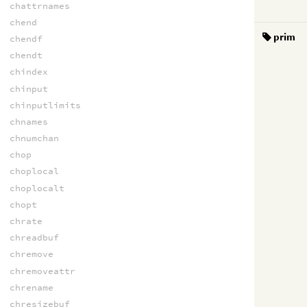
chattrnames
chend
prim
chendf
chendt
chindex
chinput
chinputlimits
chnames
chnumchan
chop
choplocal
choplocalt
chopt
chrate
chreadbuf
chremove
chremoveattr
chrename
chresizebuf