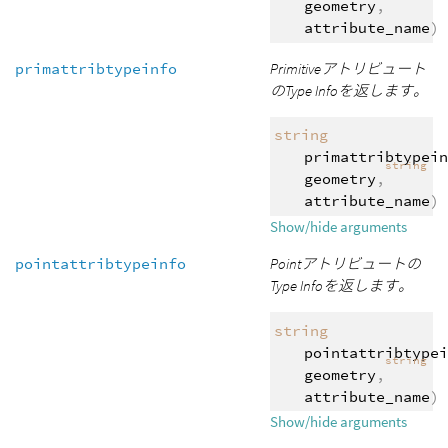
geometry
,
attribute_name
)
primattribtypeinfo
Primitiveアトリビュート
のType Infoを返します。
string
primattribtypein
string
geometry
,
attribute_name
)
Show/hide arguments
pointattribtypeinfo
Pointアトリビュートの
Type Infoを返します。
string
pointattribtypei
string
geometry
,
attribute_name
)
Show/hide arguments