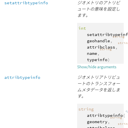
setattribtypeinfo
ジオメトリのアトリビ
ュートの意味を設定し
ます。
int
setattribtypeinf
string
geohandle
,
stri
attribclass
,
string
name
,
typeinfo
)
Show/hide arguments
attribtypeinfo
ジオメトリアトリビュ
ートのトランスフォー
ムメタデータを返しま
す。
string
<
attribtypeinfo
(
string
geometry
,
stri
attribclass
,