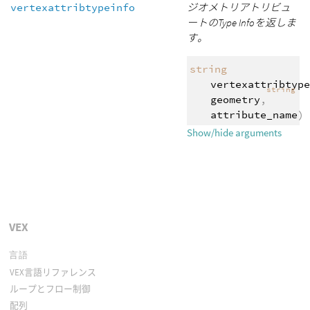
vertexattribtypeinfo
ジオメトリアトリビュ
ートのType Infoを返しま
す。
string
vertexattribtype
string
geometry
,
attribute_name
)
Show/hide arguments
VEX
言語
VEX言語リファレンス
ループとフロー制御
配列