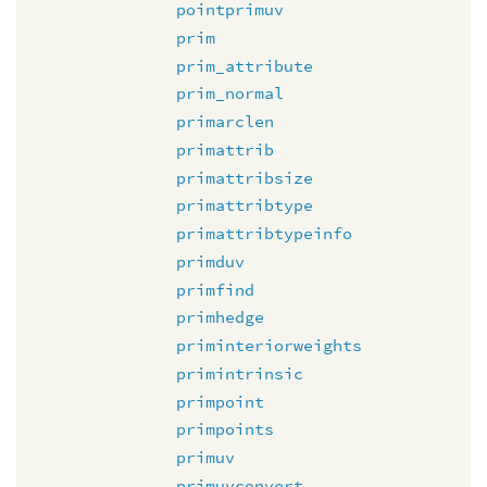
pointprimuv
prim
prim_attribute
prim_normal
primarclen
primattrib
primattribsize
primattribtype
primattribtypeinfo
primduv
primfind
primhedge
priminteriorweights
primintrinsic
primpoint
primpoints
primuv
primuvconvert