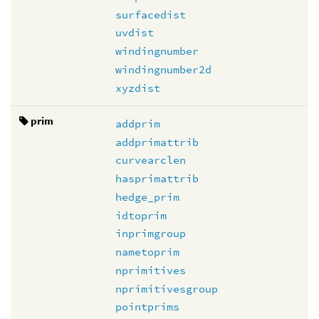
surfacedist
uvdist
windingnumber
windingnumber2d
xyzdist
prim
addprim
addprimattrib
curvearclen
hasprimattrib
hedge_prim
idtoprim
inprimgroup
nametoprim
nprimitives
nprimitivesgroup
pointprims