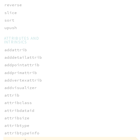
reverse
slice
sort
upush
ATTRIBUTES AND
INTRINSICS
addattrib
adddetailattrib
addpointattrib
addprimattrib
addvertexattrib
addvisualizer
attrib
attribclass
attribdataid
attribsize
attribtype
attribtypeinfo