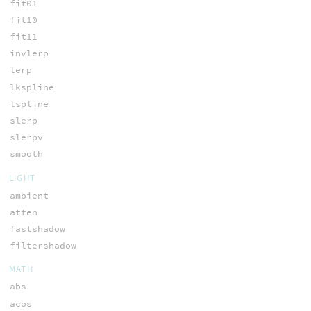
fit01
fit10
fit11
invlerp
lerp
lkspline
lspline
slerp
slerpv
smooth
LIGHT
ambient
atten
fastshadow
filtershadow
MATH
abs
acos