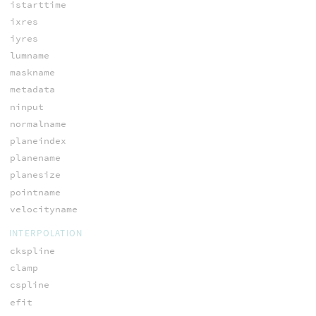
istarttime
ixres
iyres
lumname
maskname
metadata
ninput
normalname
planeindex
planename
planesize
pointname
velocityname
INTERPOLATION
ckspline
clamp
cspline
efit