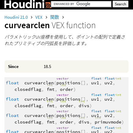
Houdini 21.0
VEX
関数
curvearclen
VEX function
パラメトリックUV座標を使用して、ポイントの配列で定義さ
れたプリミティブの円弧長を評価します。
Since
18.5
vector
float
float
int
float
curvearclen
(
positions
[],
uv1
,
uv2
,
int
int
closedflag
,
fmt
,
order
)
vector
float
float
int
float
curvearclen
(
positions
[],
uv1
,
uv2
,
int
int
int
closedflag
,
fmt
,
order
,
divs
)
vector
float
float
int
float
curvearclen
(
positions
[],
uv1
,
uv2
,
int
int
int
int
closedflag
,
fmt
,
order
,
divs
,
primuvmode
)
vector
float
float
int
float
curvearclen
(
positions
[],
uv1
,
uv2
,