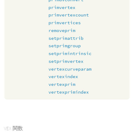
primvertex
primvertexcount
primvertices
removeprim
setprimattrib
setprimgroup
setprimintrinsic
setprimvertex
vertexcurveparam
vertexindex
vertexprim
vertexprimindex
VEX
関数