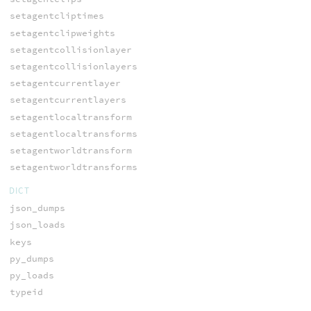
setagentcliptimes
setagentclipweights
setagentcollisionlayer
setagentcollisionlayers
setagentcurrentlayer
setagentcurrentlayers
setagentlocaltransform
setagentlocaltransforms
setagentworldtransform
setagentworldtransforms
DICT
json_dumps
json_loads
keys
py_dumps
py_loads
typeid