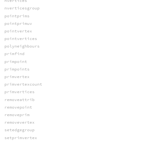
nvertices
nverticesgroup
pointprims
pointprimuv
pointvertex
pointvertices
polyneighbours
primfind
primpoint
primpoints
primvertex
primvertexcount
primvertices
removeattrib
removepoint
removeprim
removevertex
setedgegroup
setprimvertex