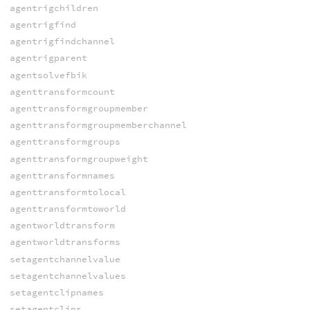
agentrigchildren
agentrigfind
agentrigfindchannel
agentrigparent
agentsolvefbik
agenttransformcount
agenttransformgroupmember
agenttransformgroupmemberchannel
agenttransformgroups
agenttransformgroupweight
agenttransformnames
agenttransformtolocal
agenttransformtoworld
agentworldtransform
agentworldtransforms
setagentchannelvalue
setagentchannelvalues
setagentclipnames
setagentclips