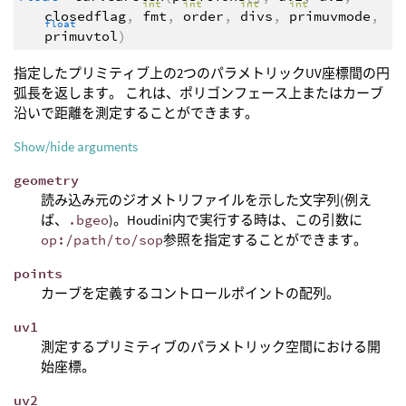
int
int
int
int
closedflag
,
fmt
,
order
,
divs
,
primuvmode
,
float
primuvtol
)
指定したプリミティブ上の2つのパラメトリックUV座標間の円
弧長を返します。 これは、ポリゴンフェース上またはカーブ
沿いで距離を測定することができます。
Show/hide arguments
geometry
読み込み元のジオメトリファイルを示した文字列(例え
ば、
.bgeo
)。Houdini内で実行する時は、この引数に
op:/path/to/sop
参照を指定することができます。
points
カーブを定義するコントロールポイントの配列。
uv1
測定するプリミティブのパラメトリック空間における開
始座標。
uv2