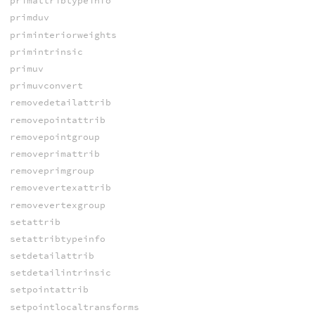
primattribtypeinfo
primduv
priminteriorweights
primintrinsic
primuv
primuvconvert
removedetailattrib
removepointattrib
removepointgroup
removeprimattrib
removeprimgroup
removevertexattrib
removevertexgroup
setattrib
setattribtypeinfo
setdetailattrib
setdetailintrinsic
setpointattrib
setpointlocaltransforms