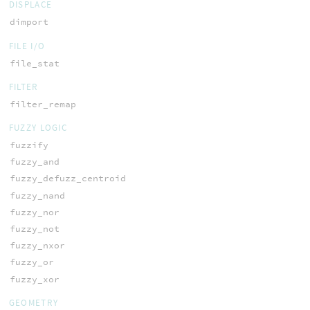
DISPLACE
dimport
FILE I/O
file_stat
FILTER
filter_remap
FUZZY LOGIC
fuzzify
fuzzy_and
fuzzy_defuzz_centroid
fuzzy_nand
fuzzy_nor
fuzzy_not
fuzzy_nxor
fuzzy_or
fuzzy_xor
GEOMETRY