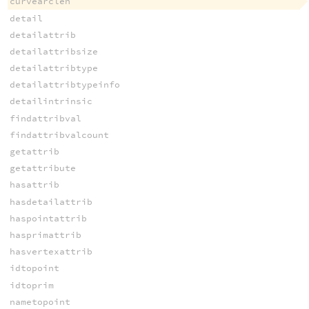
curvearclen
detail
detailattrib
detailattribsize
detailattribtype
detailattribtypeinfo
detailintrinsic
findattribval
findattribvalcount
getattrib
getattribute
hasattrib
hasdetailattrib
haspointattrib
hasprimattrib
hasvertexattrib
idtopoint
idtoprim
nametopoint