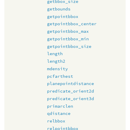
getbbox_size
getbounds
getpointbbox
getpointbbox_center
getpointbbox_max
getpointbbox_min
getpointbbox_size
length
length2
mdensity
pcfarthest
planepointdistance
predicate_orient2d
predicate_orient3d
primarclen
qdistance
relbbox
relpointbbox