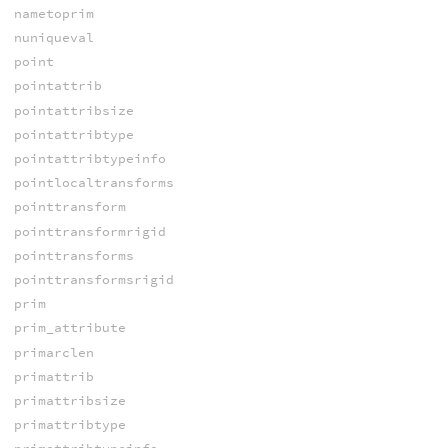
nametoprim
nuniqueval
point
pointattrib
pointattribsize
pointattribtype
pointattribtypeinfo
pointlocaltransforms
pointtransform
pointtransformrigid
pointtransforms
pointtransformsrigid
prim
prim_attribute
primarclen
primattrib
primattribsize
primattribtype