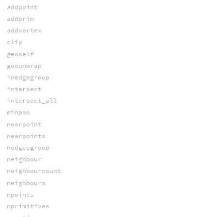
addpoint
addprim
addvertex
clip
geoself
geounwrap
inedgegroup
intersect
intersect_all
minpos
nearpoint
nearpoints
nedgesgroup
neighbour
neighbourcount
neighbours
npoints
nprimitives