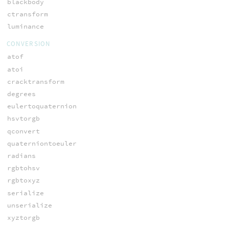
blackbody
ctransform
luminance
CONVERSION
atof
atoi
cracktransform
degrees
eulertoquaternion
hsvtorgb
qconvert
quaterniontoeuler
radians
rgbtohsv
rgbtoxyz
serialize
unserialize
xyztorgb