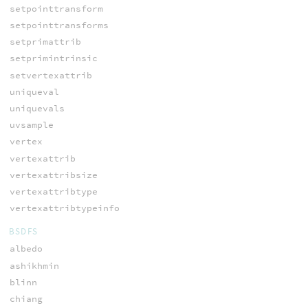
setpointtransform
setpointtransforms
setprimattrib
setprimintrinsic
setvertexattrib
uniqueval
uniquevals
uvsample
vertex
vertexattrib
vertexattribsize
vertexattribtype
vertexattribtypeinfo
BSDFS
albedo
ashikhmin
blinn
chiang