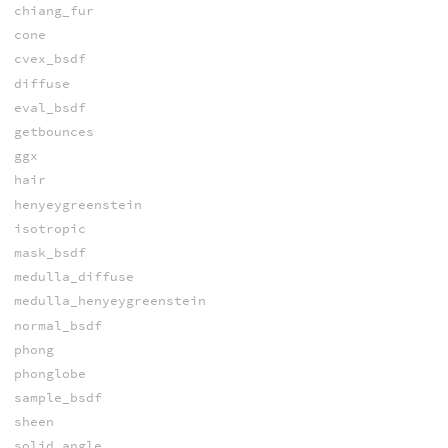
chiang_fur
cone
cvex_bsdf
diffuse
eval_bsdf
getbounces
ggx
hair
henyeygreenstein
isotropic
mask_bsdf
medulla_diffuse
medulla_henyeygreenstein
normal_bsdf
phong
phonglobe
sample_bsdf
sheen
solid_angle