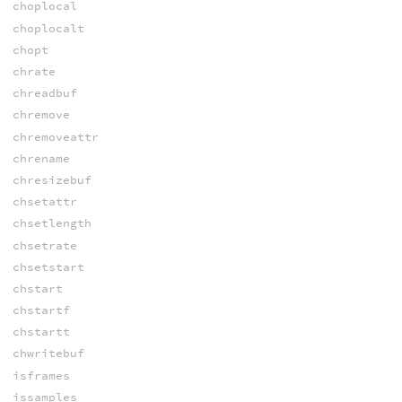
choplocal
choplocalt
chopt
chrate
chreadbuf
chremove
chremoveattr
chrename
chresizebuf
chsetattr
chsetlength
chsetrate
chsetstart
chstart
chstartf
chstartt
chwritebuf
isframes
issamples