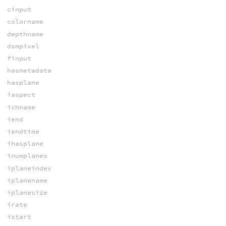
cinput
colorname
depthname
dsmpixel
finput
hasmetadata
hasplane
iaspect
ichname
iend
iendtime
ihasplane
inumplanes
iplaneindex
iplanename
iplanesize
irate
istart