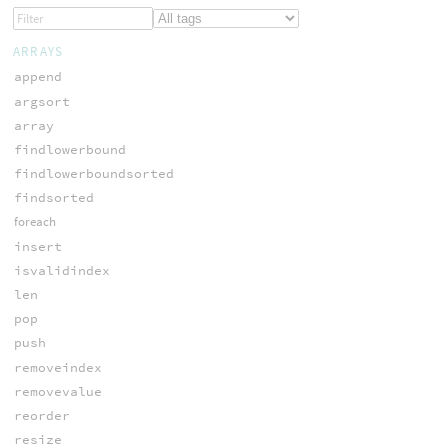
ARRAYS
append
argsort
array
findlowerbound
findlowerboundsorted
findsorted
foreach
insert
isvalidindex
len
pop
push
removeindex
removevalue
reorder
resize