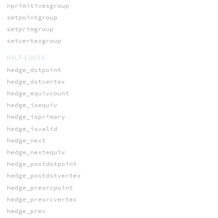
nprimitivesgroup
setpointgroup
setprimgroup
setvertexgroup
HALF-EDGES
hedge_dstpoint
hedge_dstvertex
hedge_equivcount
hedge_isequiv
hedge_isprimary
hedge_isvalid
hedge_next
hedge_nextequiv
hedge_postdstpoint
hedge_postdstvertex
hedge_presrcpoint
hedge_presrcvertex
hedge_prev