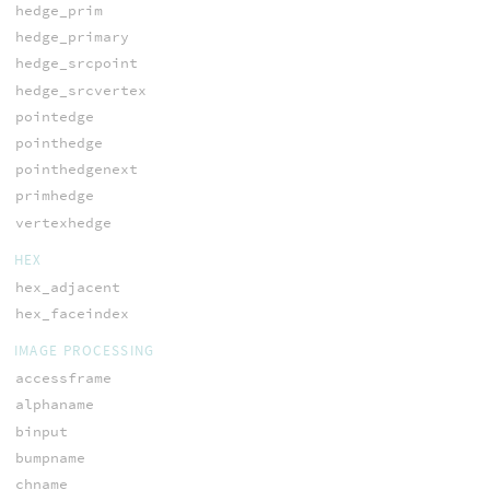
hedge_prim
hedge_primary
hedge_srcpoint
hedge_srcvertex
pointedge
pointhedge
pointhedgenext
primhedge
vertexhedge
HEX
hex_adjacent
hex_faceindex
IMAGE PROCESSING
accessframe
alphaname
binput
bumpname
chname