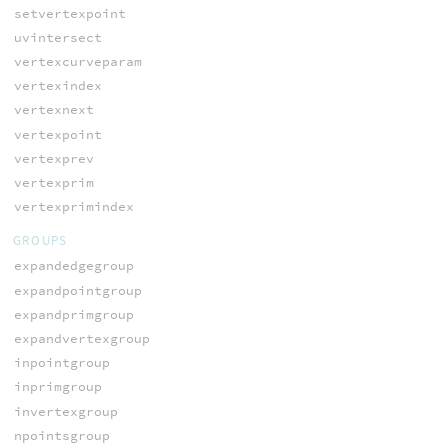
setvertexpoint
uvintersect
vertexcurveparam
vertexindex
vertexnext
vertexpoint
vertexprev
vertexprim
vertexprimindex
GROUPS
expandedgegroup
expandpointgroup
expandprimgroup
expandvertexgroup
inpointgroup
inprimgroup
invertexgroup
npointsgroup