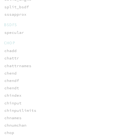
split_bsdf
sssapprox
BSDFS
specular
CHOP
chadd
chattr
chattrnames
chend
chendf
chendt
chindex
chinput
chinputlimits
chnames
chnumchan
chop