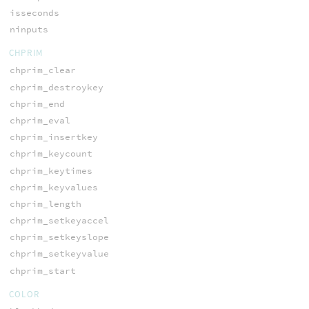
isseconds
ninputs
CHPRIM
chprim_clear
chprim_destroykey
chprim_end
chprim_eval
chprim_insertkey
chprim_keycount
chprim_keytimes
chprim_keyvalues
chprim_length
chprim_setkeyaccel
chprim_setkeyslope
chprim_setkeyvalue
chprim_start
COLOR