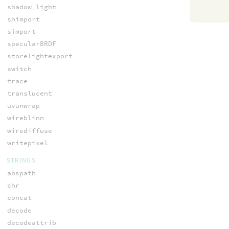
shadow_light
shimport
simport
specularBRDF
storelightexport
switch
trace
translucent
uvunwrap
wireblinn
wirediffuse
writepixel
STRINGS
abspath
chr
concat
decode
decodeattrib