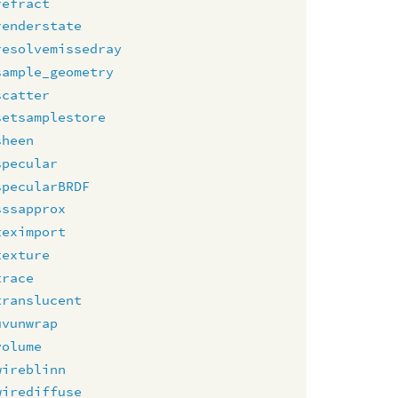
refract
renderstate
resolvemissedray
sample_geometry
scatter
setsamplestore
sheen
specular
specularBRDF
sssapprox
teximport
texture
trace
translucent
uvunwrap
volume
wireblinn
wirediffuse