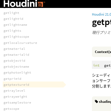
getglobalraylevel
getgroupid
getlight
Houdini 21.
getp
getlightid
getlightname
getlights
現行プリミティ
getlightscope
getlocalcurvature
getmaterial
Context(s
getmaterialid
getobjectid
int
get
getobjectname
getphotonlight
シェーディン
getprimid
ョンサーフ
getptextureid
分割します。
getraylevel
getrayweight
shadin
getsamplestore
getscope