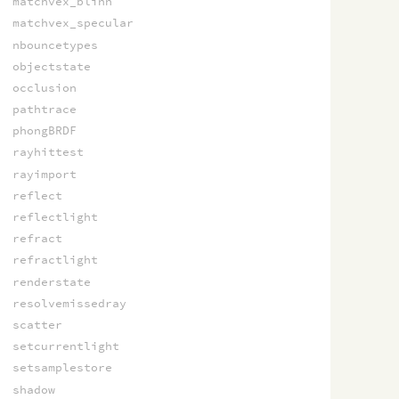
matchvex_blinn
matchvex_specular
nbouncetypes
objectstate
occlusion
pathtrace
phongBRDF
rayhittest
rayimport
reflect
reflectlight
refract
refractlight
renderstate
resolvemissedray
scatter
setcurrentlight
setsamplestore
shadow