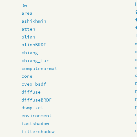
Dw
area
ashikhmin
atten
blinn
blinnBRDF
chiang
chiang_fur
computenormal
cone
cvex_bsdf
diffuse
diffuseBRDF
dsmpixel
environment
fastshadow
filtershadow