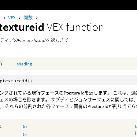
0
VEX
関数
textureid
VEX function
ブのPtexture face idを返します。
)
shading
ptextureid
()
グされている現行フェースのPtexture idを返します。 これは、
ェスの場合を除きます。 サブディビジョンサーフェスに関しては、M
 それらの分割された各フェースに固有のPtexture idが割り当て
g
Du
Dv