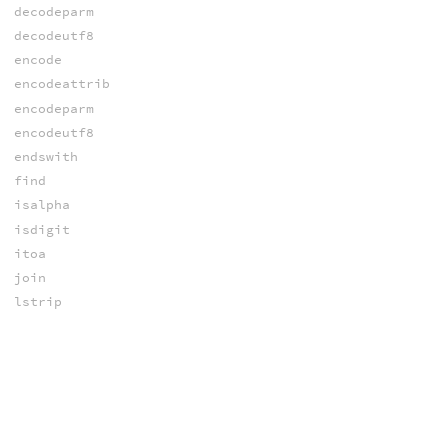
decodeparm
decodeutf8
encode
encodeattrib
encodeparm
encodeutf8
endswith
find
isalpha
isdigit
itoa
join
lstrip
makevalidvarname
match
opdigits
ord
pluralize
re_find