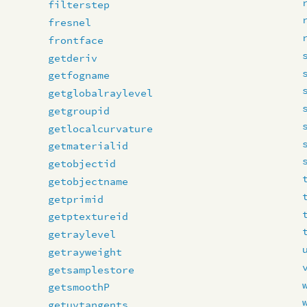
filterstep
fresnel
frontface
getderiv
getfogname
getglobalraylevel
getgroupid
getlocalcurvature
getmaterialid
getobjectid
getobjectname
getprimid
getptextureid
getraylevel
getrayweight
getsamplestore
getsmoothP
getuvtangents