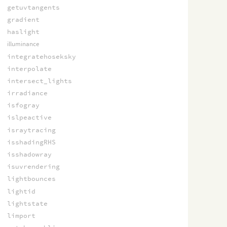
getuvtangents
gradient
haslight
illuminance
integratehoseksky
interpolate
intersect_lights
irradiance
isfogray
islpeactive
israytracing
isshadingRHS
isshadowray
isuvrendering
lightbounces
lightid
lightstate
limport