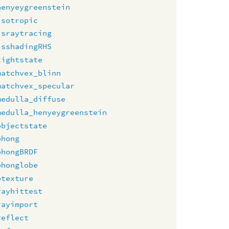
henyeygreenstein
isotropic
israytracing
isshadingRHS
lightstate
matchvex_blinn
matchvex_specular
medulla_diffuse
medulla_henyeygreenstein
objectstate
phong
phongBRDF
phonglobe
ptexture
rayhittest
rayimport
reflect