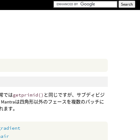
通常では
getprimid()
と同じですが、サブディビジ
antraは四角形以外のフェースを複数のパッチに
られます。
gradient
hair