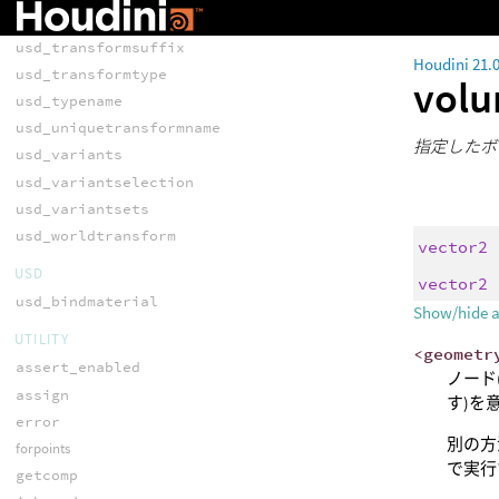
usd_transformorder
usd_transformsuffix
Houdini 21.
usd_transformtype
vol
usd_typename
usd_uniquetransformname
指定したボク
usd_variants
usd_variantselection
usd_variantsets
usd_worldtransform
vector2
USD
vector2
usd_bindmaterial
Show/hide 
UTILITY
<geometr
assert_enabled
ノード
assign
す)を
error
別の方
forpoints
で実行
getcomp