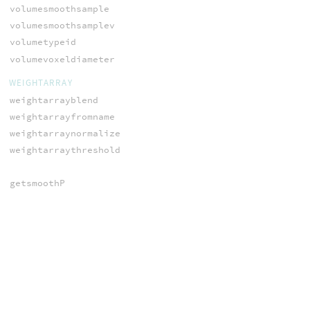
volumesmoothsample
volumesmoothsamplev
volumetypeid
volumevoxeldiameter
WEIGHTARRAY
weightarrayblend
weightarrayfromname
weightarraynormalize
weightarraythreshold
getsmoothP