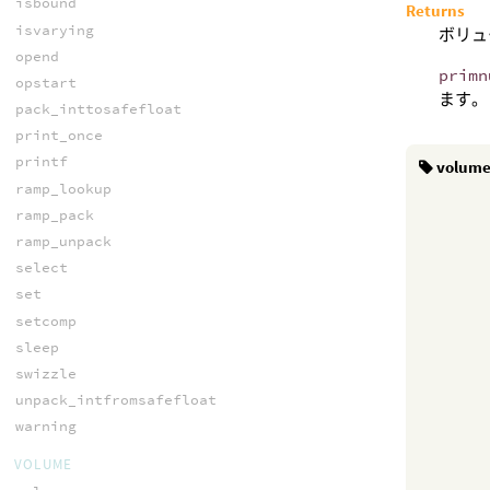
isbound
Returns
isvarying
ボリュ
opend
primn
opstart
ます。
pack_inttosafefloat
print_once
printf
volum
ramp_lookup
ramp_pack
ramp_unpack
select
set
setcomp
sleep
swizzle
unpack_intfromsafefloat
warning
VOLUME