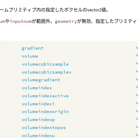
ームプリミティブ内の指定したボクセルのvector2値。
um
や
inputnum
が範囲外、
geometry
が無効、指定したプリミティ
e
gradient
volume
volumecubicsample
volumecubicsamplev
volumegradient
volumeindex
volumeindexactive
volumeindexi
volumeindexorigin
volumeindexp
volumeindextopos
volumeindexu