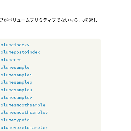
ブがボリュームプリミティブでないなら、0を返し
volumeindexv
volumepostoindex
volumeres
volumesample
volumesamplei
volumesamplep
volumesampleu
volumesamplev
volumesmoothsample
volumesmoothsamplev
volumetypeid
volumevoxeldiameter