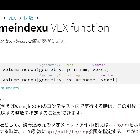
0
VEX
関数
umeindexu
VEX function
セルのvector2値を取得します。
<geometry>
int
vector
volumeindexu
(
geometry
,
primnum
,
voxel
)
<geometry>
string
vector
volumeindexu
(
geometry
,
volumename
,
voxel
)
arguments
y>
(例えばWrangle SOP)のコンテキスト内で実行する時は、この
意味する整数を指定することができます。
法として、読み込み元のジオメトリファイル(例えば、
.bgeo
)を示
する時は、この引数に
op:/path/to/sop
参照を指定することが