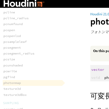
pcimportbyidxv
pciterate
pcline
Houdini 21.
pho
pcline_radius
pcnumfound
pcopen
フォトンマ
pcopenlod
pcsampleleaf
pcsegment
On this p
pcsegment_radius
pcsize
pcunshaded
vector
pcwrite
pgfind
void
ph
photonmap
texture3d
可変
texture3dBox
SAMPLING