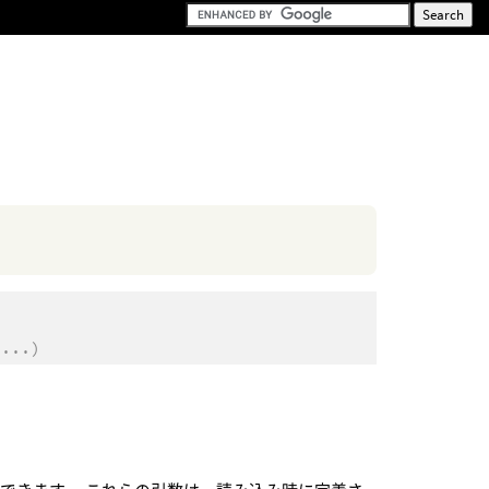
,
...
)