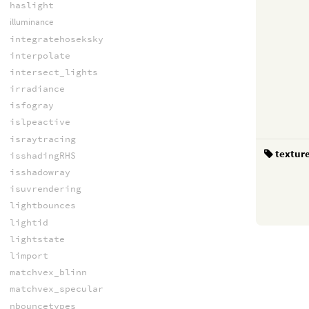
haslight
illuminance
integratehoseksky
interpolate
intersect_lights
irradiance
isfogray
islpeactive
israytracing
textur
isshadingRHS
isshadowray
isuvrendering
lightbounces
lightid
lightstate
limport
matchvex_blinn
matchvex_specular
nbouncetypes