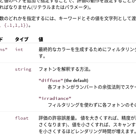
と値のペアを追加で指定することで、評価の動作を設定することが
ればなりません(リテラルまたはパラメータ)。
数のどれかを指定するには、キーワードとその値を文字列として渡
, {.1,1,1})
。
ド
タイプ
値
ns"
int
最終的なカラーを生成するためにフィルタリン
す。
string
フォトンを解釈する方法。
"diffuse"
(the default)
各フォトンがランバートの余弦法則でスケ
"irradiance"
フィルタリングを使わずに各フォトンのそ
float
評価の許容誤差量。 値を大きくすれば、精度が
さくなります)、値を小さくすれば、スキャン
を小さくするほどレンダリング時間が増えます