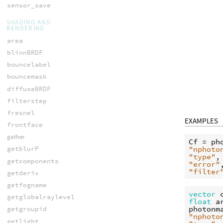
sensor_save
SHADING AND
RENDERING
area
blinnBRDF
bouncelabel
bouncemask
diffuseBRDF
filterstep
fresnel
EXAMPLES
frontface
gather
Cf
 = 
ph
"nphoto
getblurP
"type"
,
getcomponents
"error"
"filter
getderiv
getfogname
vector
getglobalraylevel
float
a
photonm
getgroupid
"nphoto
getlight