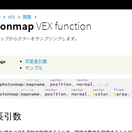
0
VEX
関数
tonmap
VEX function
ップからカラーをサンプリングします。
age
可変長引数
サンプル
string
vector
vector
photonmap
(
mapname
,
position
,
normal
,
...
)
string
vector
vector
vector
float
otonmap
(
mapname
,
position
,
normal
,
&
color
,
&
area
長引数