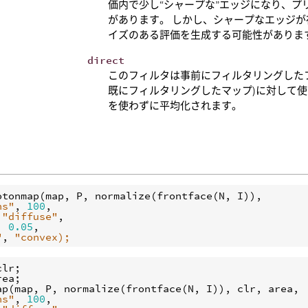
価内で少し“シャープな”エッジになり、
があります。 しかし、シャープなエッジ
イズのある評価を生成する可能性がありま
direct
このフィルタは事前にフィルタリングしたフォト
既にフィルタリングしたマップ)に対して使
を使わずに平均化されます。
otonmap
(
map
, 
P
, 
normalize
(
frontface
(
N
, 
I
ns"
, 
100
 
"diffuse"
, 
0.05
"
, 
"convex);
clr
rea
ap
(
map
, 
P
, 
normalize
(
frontface
(
N
, 
I
)), 
clr
, 
area
ns"
, 
100