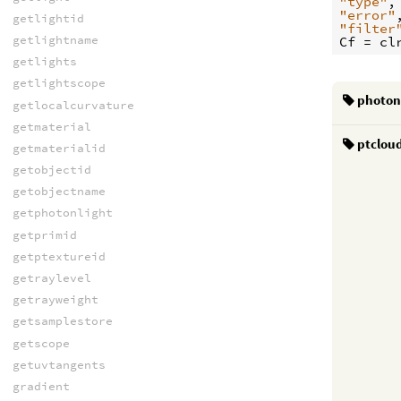
"type"
,
"error"
getlightid
"filter
getlightname
Cf
 = 
cl
getlights
getlightscope
photo
getlocalcurvature
getmaterial
ptclou
getmaterialid
getobjectid
getobjectname
getphotonlight
getprimid
getptextureid
getraylevel
getrayweight
getsamplestore
getscope
getuvtangents
gradient