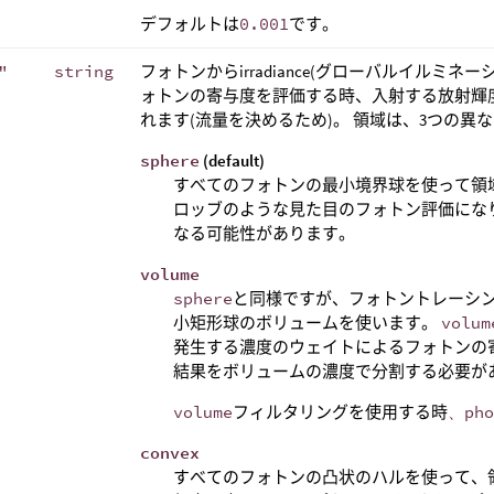
デフォルトは
0.001
です。
"
string
フォトンからirradiance(グローバルイルミネー
ォトンの寄与度を評価する時、入射する放射輝度(r
れます(流量を決めるため)。 領域は、3つの異
sphere
(default)
すべてのフォトンの最小境界球を使って領
ロッブのような見た目のフォトン評価にな
なる可能性があります。
volume
sphere
と同様ですが、フォトントレーシ
小矩形球のボリュームを使います。
volum
発生する濃度のウェイトによるフォトンの
結果をボリュームの濃度で分割する必要が
volume
フィルタリングを使用する時
、pho
convex
すべてのフォトンの凸状のハルを使って、