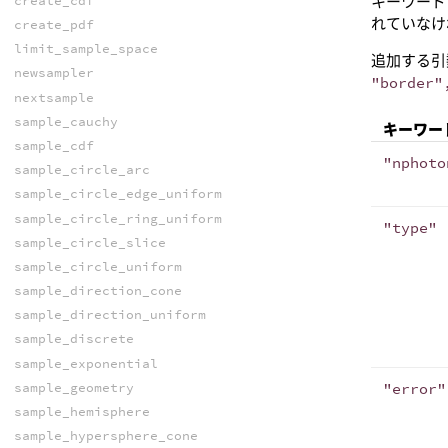
キーワード
create_cdf
れていなけ
create_pdf
limit_sample_space
追加する引
newsampler
"border"
nextsample
sample_cauchy
キーワー
sample_cdf
"nphoto
sample_circle_arc
sample_circle_edge_uniform
sample_circle_ring_uniform
"type"
sample_circle_slice
sample_circle_uniform
sample_direction_cone
sample_direction_uniform
sample_discrete
sample_exponential
"error"
sample_geometry
sample_hemisphere
sample_hypersphere_cone