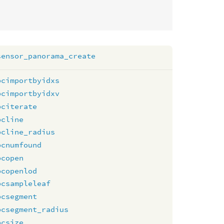
sensor_panorama_create
pcimportbyidxs
pcimportbyidxv
pciterate
pcline
pcline_radius
pcnumfound
pcopen
pcopenlod
pcsampleleaf
pcsegment
pcsegment_radius
pcsize