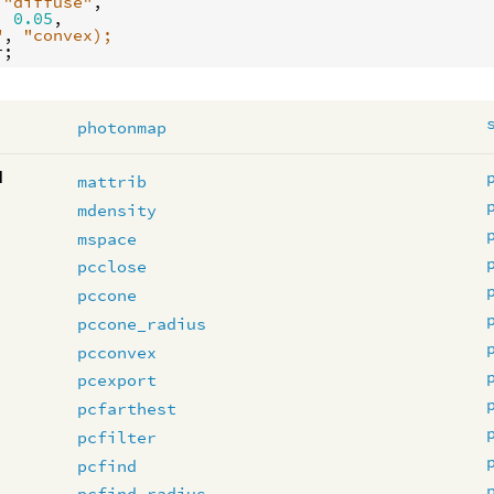
 
"diffuse"
, 
0.05
"
, 
"convex);
r
n
photonmap
d
mattrib
mdensity
mspace
pcclose
pccone
pccone_radius
pcconvex
pcexport
pcfarthest
pcfilter
pcfind
pcfind_radius