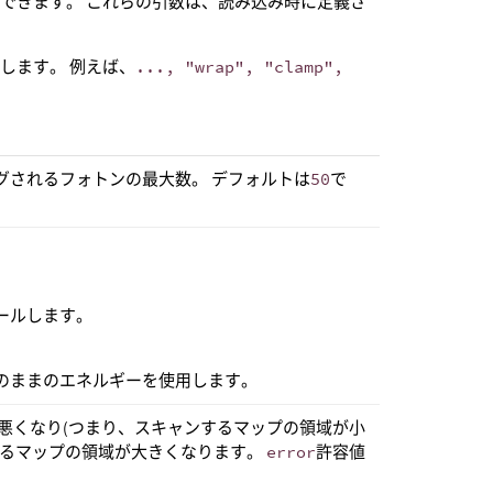
できます。 これらの引数は、読み込み時に定義さ
します。 例えば、
..., "wrap", "clamp",
グされるフォトンの最大数。 デフォルトは
50
で
ールします。
のままのエネルギーを使用します。
悪くなり(つまり、スキャンするマップの領域が小
するマップの領域が大きくなります。
error
許容値
。