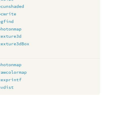
pcunshaded
pcwrite
pgfind
photonmap
texture3d
texture3dBox
photonmap
rawcolormap
texprintf
uvdist