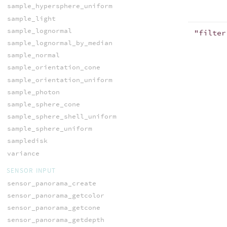
sample_hypersphere_uniform
sample_light
sample_lognormal
"filter
sample_lognormal_by_median
sample_normal
sample_orientation_cone
sample_orientation_uniform
sample_photon
sample_sphere_cone
sample_sphere_shell_uniform
sample_sphere_uniform
sampledisk
variance
SENSOR INPUT
sensor_panorama_create
sensor_panorama_getcolor
sensor_panorama_getcone
sensor_panorama_getdepth