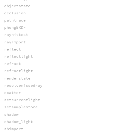
objectstate
occlusion
pathtrace
phongBRDF
rayhittest
rayimport
reflect
reflectlight
refract
refractlight
renderstate
resolvemissedray
scatter
setcurrentlight
setsamplestore
shadow
shadow_light
shimport