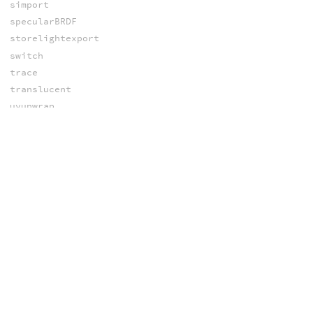
simport
specularBRDF
storelightexport
switch
trace
translucent
uvunwrap
wireblinn
wirediffuse
writepixel
STRINGS
abspath
chr
concat
decode
decodeattrib
decodeparm
decodeutf8