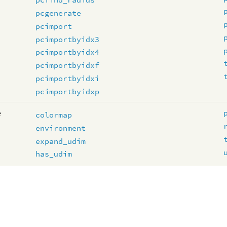
pcgenerate
pcimport
pcimportbyidx3
pcimportbyidx4
pcimportbyidxf
pcimportbyidxi
pcimportbyidxp
e
colormap
environment
expand_udim
has_udim