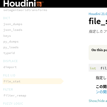
setagentworldtransform
setagentworldtransforms
Houdini 21.
file
DICT
json_dumps
json_loads
指定したフ
keys
py_dumps
py_loads
On this p
typeid
DISPLACE
dimport
int
fil
FILE I/O
指定し
file_stat
この関
FILTER
ンの関
filter_remap
Show/hide 
FUZZY LOGIC