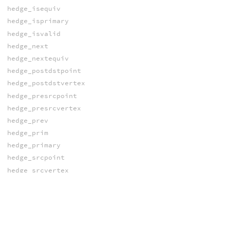
hedge_isequiv
hedge_isprimary
hedge_isvalid
hedge_next
hedge_nextequiv
hedge_postdstpoint
hedge_postdstvertex
hedge_presrcpoint
hedge_presrcvertex
hedge_prev
hedge_prim
hedge_primary
hedge_srcpoint
hedge_srcvertex
pointedge
pointhedge
pointhedgenext
primhedge