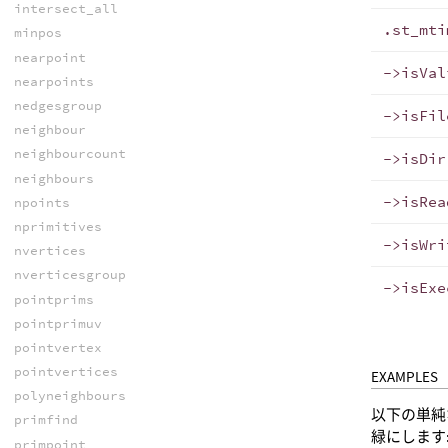
intersect_all
.st_mti
minpos
nearpoint
->isVal
nearpoints
nedgesgroup
->isFil
neighbour
neighbourcount
->isDir
neighbours
->isRea
npoints
nprimitives
->isWri
nvertices
nverticesgroup
->isExe
pointprims
pointprimuv
pointvertex
pointvertices
EXAMPLES
polyneighbours
以下の単純
primfind
緑にします
primpoint