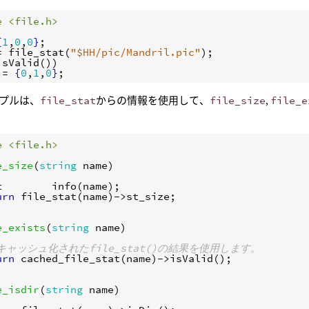
e <file.h>
{
1
,
0
,
0
}
= 
file_stat
(
"$HH/pic/Mandril.pic"
isValid
())

 = 
{
0
,
1
,
0
}
プルは、
file_stat
からの情報を使用して、
file_size
,
file_e
e <file.h>
e_size
(
string
name
t
info
(
name
);

urn
file_stat
(
name
)->
st_size
e_exists
(
string
name
 キャッシュ化されたfile_stat()の結果を使用します。
urn
cached_file_stat
(
name
)->
isValid
e_isdir
(
string
name