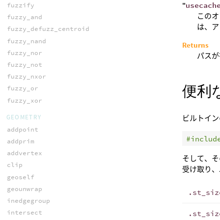
"
usecach
fuzzify
このオ
fuzzy_and
は、ア
fuzzy_defuzz_centroid
fuzzy_nand
Returns
fuzzy_nor
パスが
fuzzy_not
fuzzy_nxor
便利なf
fuzzy_or
fuzzy_xor
GEOMETRY
ビルトイン
addpoint
#includ
addprim
addvertex
そして、そ
clip
受け取り、
geoself
geounwrap
.st_siz
inedgegroup
intersect
.st_siz