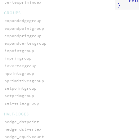
ret
vertexprimindex
}
GROUPS
expandedgegroup
expandpointgroup
expandprimgroup
expandvertexgroup
inpointgroup
inprimgroup
invertexgroup
npointsgroup
nprimitivesgroup
setpointgroup
setprimgroup
setvertexgroup
HALF-EDGES
hedge_dstpoint
hedge_dstvertex
hedge_equivcount