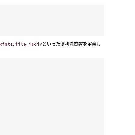
xists
,
file_isdir
といった便利な関数を定義し