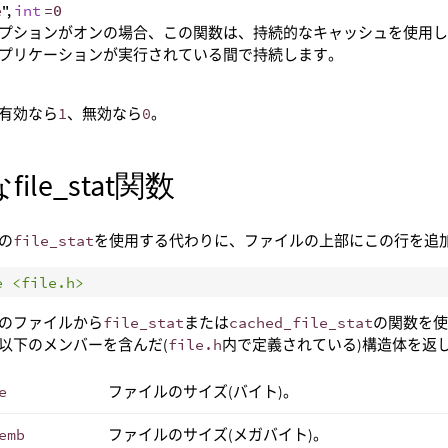
e
",
int
=0
プションがオンの場合、この関数は、持続的なキャッシュを使用
プリケーションが実行されている間で持続します。
有効なら
1
、無効なら
0
。
ile_stat関数
の
file_stat
を使用する代わりに、ファイルの上部にこの行を追加
e <file.h>
のファイルから
file_stat
または
cached_file_stat
の関数を
以下のメンバーを含んだ(
file.h
内で定義されている)構造体を返し
e
ファイルのサイズ(バイト)。
emb
ファイルのサイズ(メガバイト)。