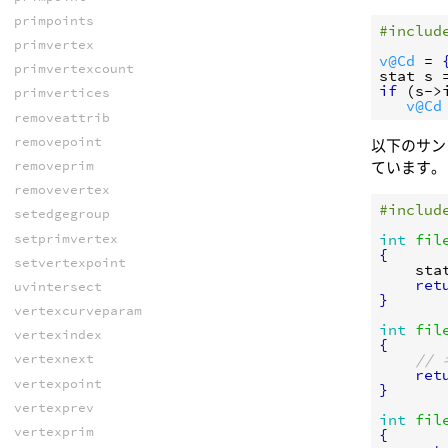
primpoints
#includ
primvertex
v@Cd
 = 
primvertexcount
stat
s
 
if
 (
s
->
primvertices
v@Cd
removeattrib
removepoint
以下のサン
removeprim
ています。
removevertex
#includ
setedgegroup
setprimvertex
int
fil
{
setvertexpoint
sta
ret
uvintersect
}
vertexcurveparam
int
fil
vertexindex
{
//
vertexnext
ret
vertexpoint
}
vertexprev
int
fil
vertexprim
{