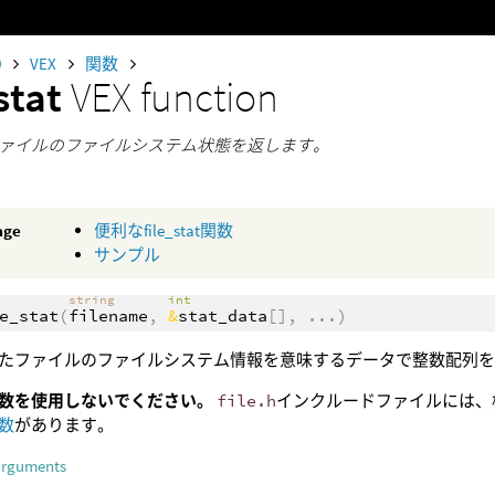
0
VEX
関数
_stat
VEX function
ァイルのファイルシステム状態を返します。
age
便利なfile_stat関数
サンプル
string
int
e_stat
(
filename
,
&
stat_data
[],
...
)
たファイルのファイルシステム情報を意味するデータで整数配列
数を使用しないでください。
file.h
インクルードファイルには、
数
があります。
arguments