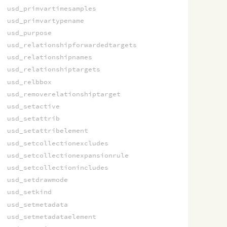
usd_primvartimesamples
usd_primvartypename
usd_purpose
usd_relationshipforwardedtargets
usd_relationshipnames
usd_relationshiptargets
usd_relbbox
usd_removerelationshiptarget
usd_setactive
usd_setattrib
usd_setattribelement
usd_setcollectionexcludes
usd_setcollectionexpansionrule
usd_setcollectionincludes
usd_setdrawmode
usd_setkind
usd_setmetadata
usd_setmetadataelement