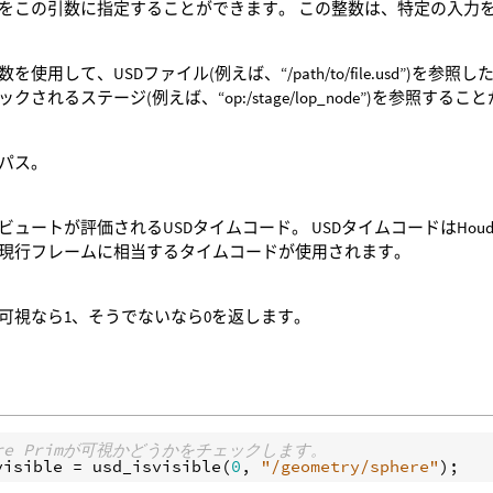
をこの引数に指定することができます。 この整数は、特定の入力を参照す
を使用して、USDファイル(例えば、“/path/to/file.usd”)を参照し
クされるステージ(例えば、“op:/stage/lop_node”)を参照する
のパス。
ビュートが評価されるUSDタイムコード。 USDタイムコードはHou
現行フレームに相当するタイムコードが使用されます。
mが可視なら1、そうでないなら0を返します。
here Primが可視かどうかをチェックします。
visible
 = 
usd_isvisible
(
0
, 
"/geometry/sphere"