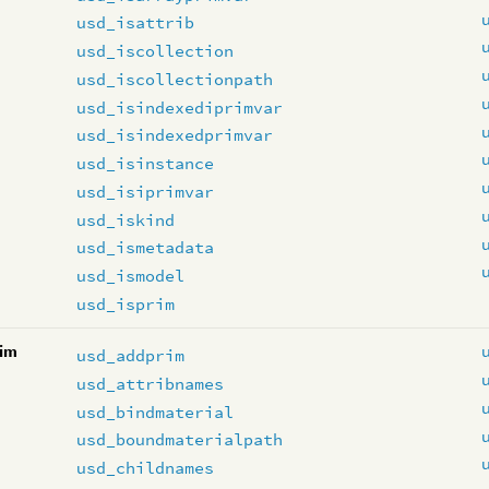
usd_isattrib
usd_iscollection
usd_iscollectionpath
usd_isindexediprimvar
usd_isindexedprimvar
usd_isinstance
usd_isiprimvar
usd_iskind
usd_ismetadata
usd_ismodel
usd_isprim
im
usd_addprim
usd_attribnames
usd_bindmaterial
usd_boundmaterialpath
usd_childnames