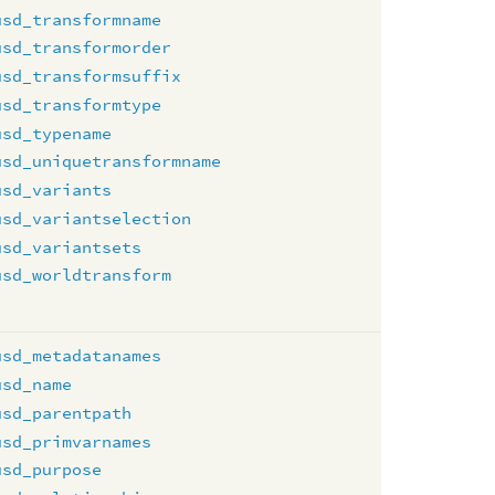
usd_transformname
usd_transformorder
usd_transformsuffix
usd_transformtype
usd_typename
usd_uniquetransformname
usd_variants
usd_variantselection
usd_variantsets
usd_worldtransform
usd_metadatanames
usd_name
usd_parentpath
usd_primvarnames
usd_purpose