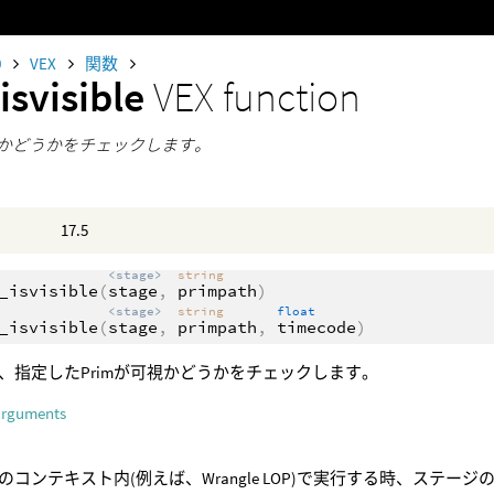
0
VEX
関数
isvisible
VEX function
可視かどうかをチェックします。
17.5
<stage>
string
_isvisible
(
stage
,
primpath
)
<stage>
string
float
_isvisible
(
stage
,
primpath
,
timecode
)
、指定したPrimが可視かどうかをチェックします。
arguments
のコンテキスト内(例えば、Wrangle LOP)で実行する時、ステー