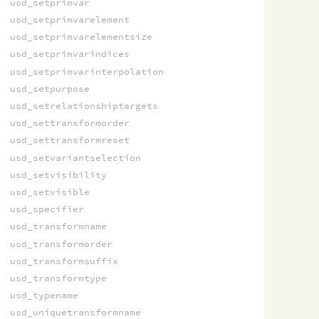
usd_setprimvar
usd_setprimvarelement
usd_setprimvarelementsize
usd_setprimvarindices
usd_setprimvarinterpolation
usd_setpurpose
usd_setrelationshiptargets
usd_settransformorder
usd_settransformreset
usd_setvariantselection
usd_setvisibility
usd_setvisible
usd_specifier
usd_transformname
usd_transformorder
usd_transformsuffix
usd_transformtype
usd_typename
usd_uniquetransformname