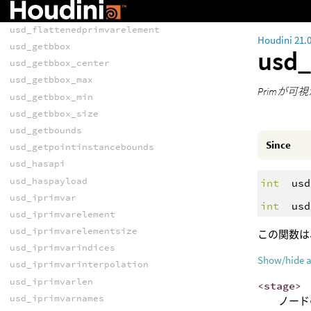
usd_flattenedprimvar
usd_flattenedprimvarelement
Houdini 21.
usd_getbbox
usd_
usd_getbbox_center
usd_getbbox_max
Primが
usd_getbbox_min
usd_getbbox_size
usd_getbounds
Since
usd_getpointinstancebounds
usd_hasapi
usd_haspayload
int
usd
usd_iprimvar
int
usd
usd_iprimvarelement
usd_iprimvarelementsize
この関数は
usd_iprimvarindices
Show/hide 
usd_iprimvarinterpolation
usd_iprimvarlen
<stage>
usd_iprimvarnames
ノード