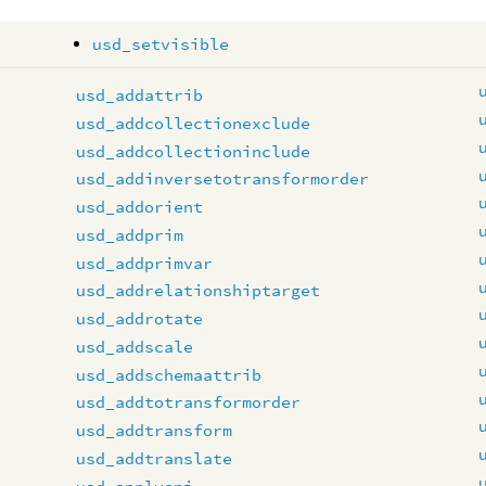
usd_setvisible
usd_addattrib
usd_addcollectionexclude
usd_addcollectioninclude
usd_addinversetotransformorder
usd_addorient
usd_addprim
usd_addprimvar
usd_addrelationshiptarget
usd_addrotate
usd_addscale
usd_addschemaattrib
usd_addtotransformorder
usd_addtransform
usd_addtranslate