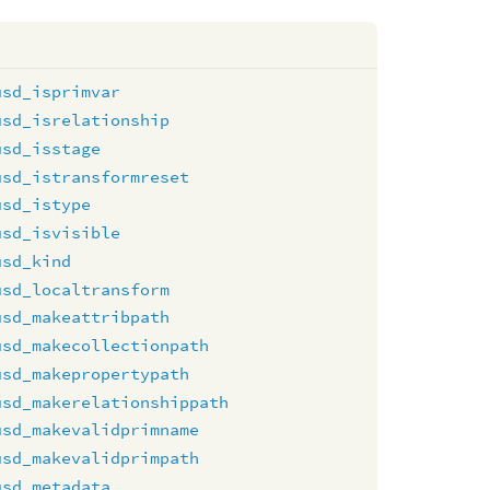
usd_isprimvar
usd_isrelationship
usd_isstage
usd_istransformreset
usd_istype
usd_isvisible
usd_kind
usd_localtransform
usd_makeattribpath
usd_makecollectionpath
usd_makepropertypath
usd_makerelationshippath
usd_makevalidprimname
usd_makevalidprimpath
usd_metadata