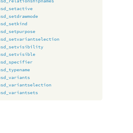
usd_relationshipnames
usd_setactive
usd_setdrawmode
usd_setkind
usd_setpurpose
usd_setvariantselection
usd_setvisibility
usd_setvisible
usd_specifier
usd_typename
usd_variants
usd_variantselection
usd_variantsets