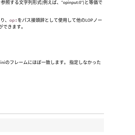
る文字列形式(例えば、“opinput:0”)と等価で
たり、
op:
をパス接頭辞として使用して他のLOPノー
ことができます。
diniのフレームにほぼ一致します。 指定しなかった