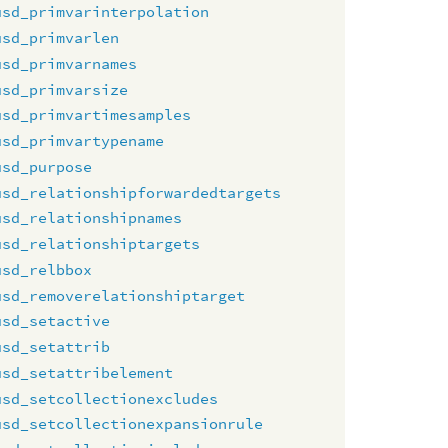
usd_primvarinterpolation
usd_primvarlen
usd_primvarnames
usd_primvarsize
usd_primvartimesamples
usd_primvartypename
usd_purpose
usd_relationshipforwardedtargets
usd_relationshipnames
usd_relationshiptargets
usd_relbbox
usd_removerelationshiptarget
usd_setactive
usd_setattrib
usd_setattribelement
usd_setcollectionexcludes
usd_setcollectionexpansionrule