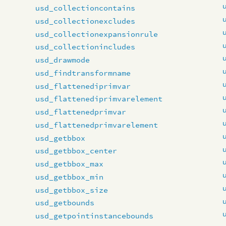
usd_collectioncontains
usd_collectionexcludes
usd_collectionexpansionrule
usd_collectionincludes
usd_drawmode
usd_findtransformname
usd_flattenediprimvar
usd_flattenediprimvarelement
usd_flattenedprimvar
usd_flattenedprimvarelement
usd_getbbox
usd_getbbox_center
usd_getbbox_max
usd_getbbox_min
usd_getbbox_size
usd_getbounds
usd_getpointinstancebounds