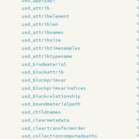
usd_applyapi
usd_attrib
usd_attribelement
usd_attriblen
usd_attribnames
usd_attribsize
usd_attribtimesamples
usd_attribtypename
usd_bindmaterial
usd_blockattrib
usd_blockprimvar
usd_blockprimvarindices
usd_blockrelationship
usd_boundmaterialpath
usd_childnames
usd_clearmetadata
usd_cleartransformorder
usd_collectioncomputedpaths