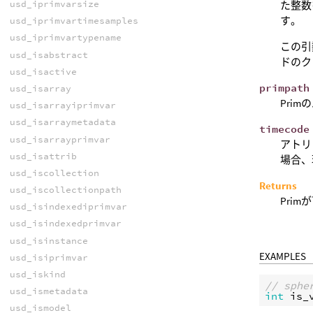
usd_iprimvarsize
た整数
す。
usd_iprimvartimesamples
usd_iprimvartypename
この引数
usd_isabstract
ドのクッ
usd_isactive
primpath
usd_isarray
Prim
usd_isarrayiprimvar
usd_isarraymetadata
timecode
usd_isarrayprimvar
アトリ
usd_isattrib
場合、
usd_iscollection
Returns
usd_iscollectionpath
Pri
usd_isindexediprimvar
usd_isindexedprimvar
usd_isinstance
EXAMPLES
usd_isiprimvar
usd_iskind
// sp
usd_ismetadata
int
is_
usd_ismodel