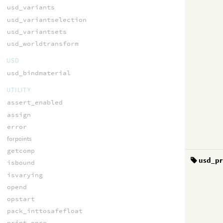
usd_variants
usd_variantselection
usd_variantsets
usd_worldtransform
USD
usd_bindmaterial
UTILITY
assert_enabled
assign
error
forpoints
getcomp
usd_pr
isbound
isvarying
opend
opstart
pack_inttosafefloat
print_once