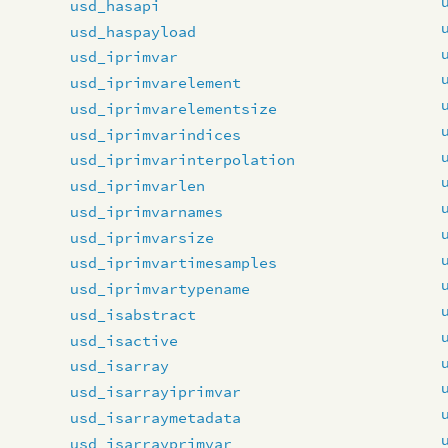
usd_hasapi
usd_haspayload
usd_iprimvar
usd_iprimvarelement
usd_iprimvarelementsize
usd_iprimvarindices
usd_iprimvarinterpolation
usd_iprimvarlen
usd_iprimvarnames
usd_iprimvarsize
usd_iprimvartimesamples
usd_iprimvartypename
usd_isabstract
usd_isactive
usd_isarray
usd_isarrayiprimvar
usd_isarraymetadata
usd_isarrayprimvar