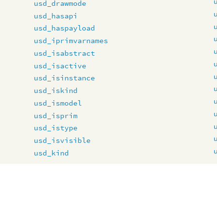
usd_drawmode
usd_hasapi
usd_haspayload
usd_iprimvarnames
usd_isabstract
usd_isactive
usd_isinstance
usd_iskind
usd_ismodel
usd_isprim
usd_istype
usd_isvisible
usd_kind