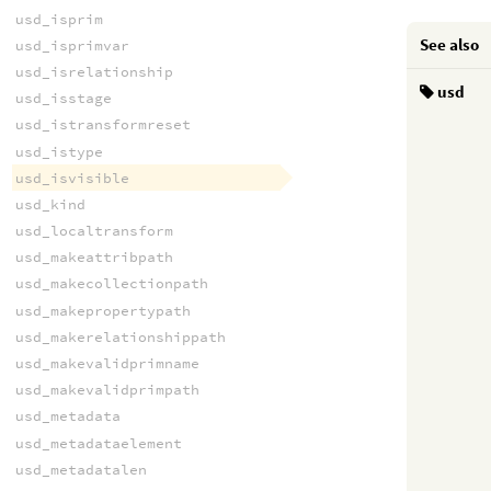
usd_isprim
See also
usd_isprimvar
usd_isrelationship
usd
usd_isstage
usd_istransformreset
usd_istype
usd_isvisible
usd_kind
usd_localtransform
usd_makeattribpath
usd_makecollectionpath
usd_makepropertypath
usd_makerelationshippath
usd_makevalidprimname
usd_makevalidprimpath
usd_metadata
usd_metadataelement
usd_metadatalen