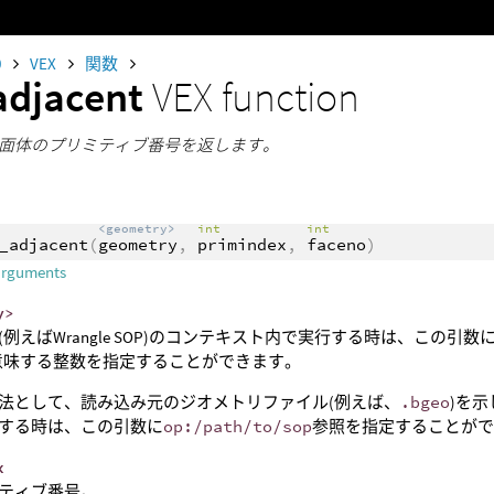
0
VEX
関数
adjacent
VEX function
面体のプリミティブ番号を返します。
<geometry>
int
int
_adjacent
(
geometry
,
primindex
,
faceno
)
arguments
y>
(例えばWrangle SOP)のコンテキスト内で実行する時は、この
意味する整数を指定することができます。
法として、読み込み元のジオメトリファイル(例えば、
.bgeo
)を示
する時は、この引数に
op:/path/to/sop
参照を指定することが
x
ティブ番号。