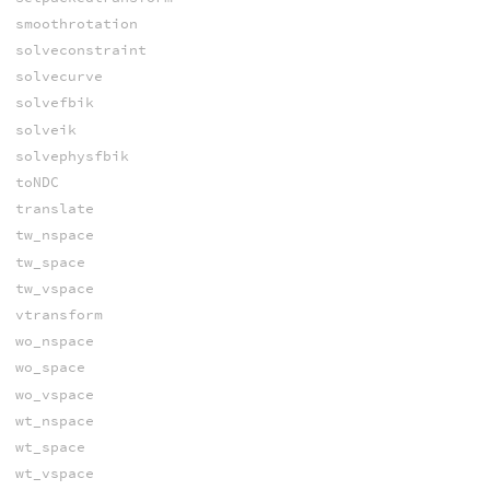
smoothrotation
solveconstraint
solvecurve
solvefbik
solveik
solvephysfbik
toNDC
translate
tw_nspace
tw_space
tw_vspace
vtransform
wo_nspace
wo_space
wo_vspace
wt_nspace
wt_space
wt_vspace