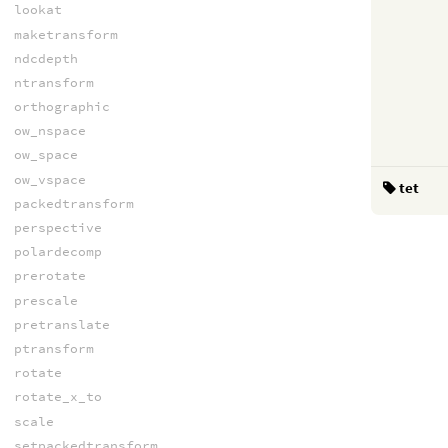
lookat
maketransform
ndcdepth
ntransform
orthographic
ow_nspace
ow_space
ow_vspace
tet
packedtransform
perspective
polardecomp
prerotate
prescale
pretranslate
ptransform
rotate
rotate_x_to
scale
setpackedtransform