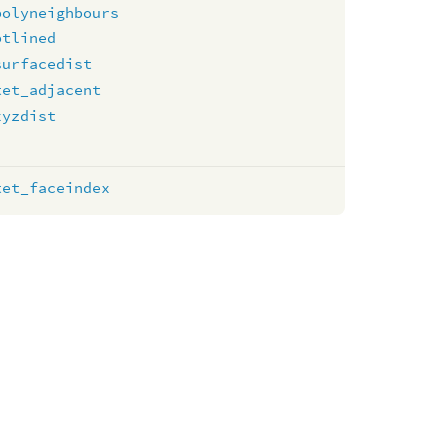
polyneighbours
ptlined
surfacedist
tet_adjacent
xyzdist
tet_faceindex