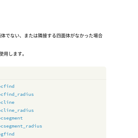
面体でない、または隣接する四面体がなかった場合
使用します。
pcfind
pcfind_radius
pcline
pcline_radius
pcsegment
pcsegment_radius
pgfind