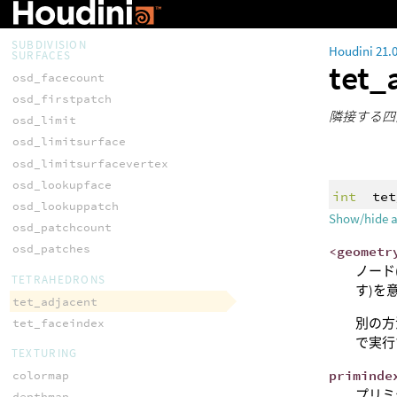
toupper
SUBDIVISION
Houdini 21.
SURFACES
tet_
osd_facecount
osd_firstpatch
隣接する四
osd_limit
osd_limitsurface
osd_limitsurfacevertex
osd_lookupface
int
tet
osd_lookuppatch
Show/hide 
osd_patchcount
osd_patches
<geometr
ノード
TETRAHEDRONS
す)を
tet_adjacent
別の方
tet_faceindex
で実行
TEXTURING
priminde
colormap
プリミ
depthmap