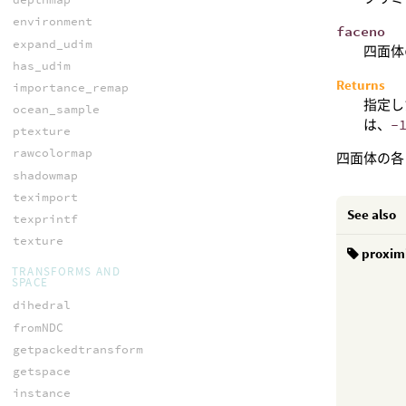
environment
faceno
expand_udim
四面体の
has_udim
Returns
importance_remap
指定し
ocean_sample
は、
-
ptexture
rawcolormap
四面体の各
shadowmap
teximport
See also
texprintf
texture
proxim
TRANSFORMS AND
SPACE
dihedral
fromNDC
getpackedtransform
getspace
instance