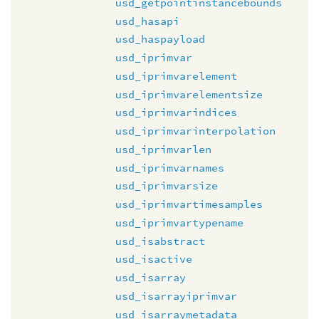
usd_getpointinstancebounds
usd_hasapi
usd_haspayload
usd_iprimvar
usd_iprimvarelement
usd_iprimvarelementsize
usd_iprimvarindices
usd_iprimvarinterpolation
usd_iprimvarlen
usd_iprimvarnames
usd_iprimvarsize
usd_iprimvartimesamples
usd_iprimvartypename
usd_isabstract
usd_isactive
usd_isarray
usd_isarrayiprimvar
usd_isarraymetadata