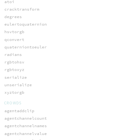
atoi
cracktransform
degrees
eulertoquaternion
hsvtorgb
qconvert
quaterniontoeuler
radians
rgbtohsv
rgbtoxyz
serialize
unserialize
xyztorgb
CROWDS
agentaddclip
agentchannelcount
agentchannelnames
agentchannelvalue