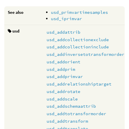
See also
usd_primvartimesamples
usd_iprimvar
usd
usd_addattrib
usd_addcollectionexclude
usd_addcollectioninclude
usd_addinversetotransformorder
usd_addorient
usd_addprim
usd_addprimvar
usd_addrelationshiptarget
usd_addrotate
usd_addscale
usd_addschemaattrib
usd_addtotransformorder
usd_addtransform
usd_addtranslate