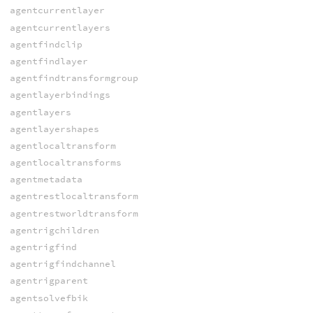
agentcurrentlayer
agentcurrentlayers
agentfindclip
agentfindlayer
agentfindtransformgroup
agentlayerbindings
agentlayers
agentlayershapes
agentlocaltransform
agentlocaltransforms
agentmetadata
agentrestlocaltransform
agentrestworldtransform
agentrigchildren
agentrigfind
agentrigfindchannel
agentrigparent
agentsolvefbik