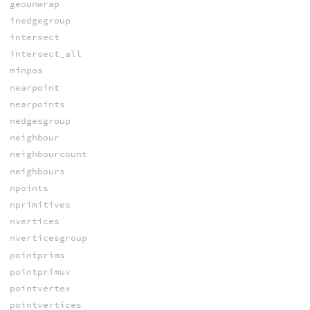
geounwrap
inedgegroup
intersect
intersect_all
minpos
nearpoint
nearpoints
nedgesgroup
neighbour
neighbourcount
neighbours
npoints
nprimitives
nvertices
nverticesgroup
pointprims
pointprimuv
pointvertex
pointvertices