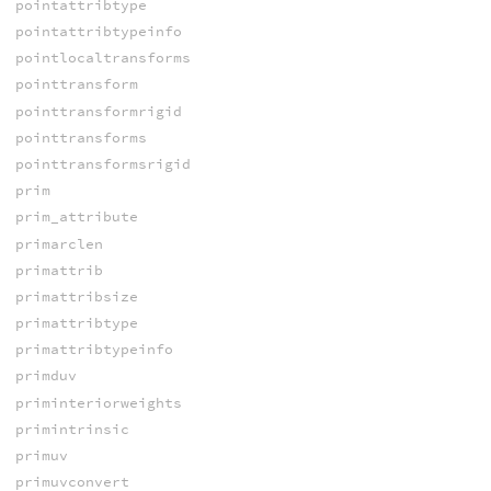
pointattribtype
pointattribtypeinfo
pointlocaltransforms
pointtransform
pointtransformrigid
pointtransforms
pointtransformsrigid
prim
prim_attribute
primarclen
primattrib
primattribsize
primattribtype
primattribtypeinfo
primduv
priminteriorweights
primintrinsic
primuv
primuvconvert