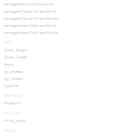
setagentcurrentlayers
setagentlocaltransform
setagentlocaltransforms
setagentworldtransform
setagentworldtransforms
DICT
json_dumps
json_loads
keys
py_dumps
py_loads
typeid
DISPLACE
dimport
FILE I/O
file_stat
FILTER