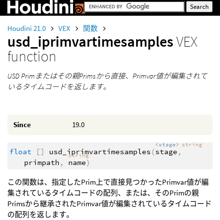
Houdini 21.0
VEX
関数
usd_iprimvartimesamples
VEX
function
USD Primまたはその親Primsから直接、Primvar値が編集されて
いるタイムコードを返します。
Since
19.0
<stage>
string
float
[]
usd_iprimvartimesamples
(
stage
,
string
primpath
,
name
)
この関数は、指定したPrim上で直接見つかったPrimvar値が編
集されているタイムコードの配列、または、そのPrimの親
Primsから継承されたPrimvar値が編集されているタイムコード
の配列を返します。