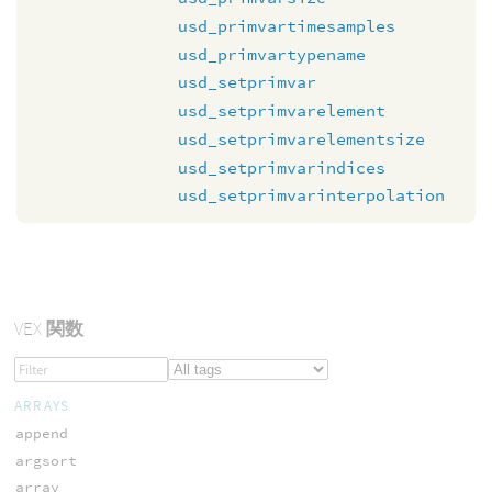
usd_primvartimesamples
usd_primvartypename
usd_setprimvar
usd_setprimvarelement
usd_setprimvarelementsize
usd_setprimvarindices
usd_setprimvarinterpolation
VEX
関数
ARRAYS
append
argsort
array