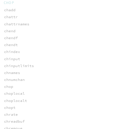
CHOP
chadd
chattr
chattrnames
chend
chendf
chendt
chindex
chinput
chinputlimits
chnames
chnumchan
chop
choplocal
choplocalt
chopt
chrate
chreadbuf
chremove