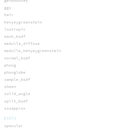
getbounces
ggx
hair
henyeygreenstein
isotropic
mask_bsdf
medulla_diffuse
medulla_henyeygreenstein
normal_bsdf
phong
phonglobe
sample_bsdf
sheen
solid_angle
split_bsdf
sssapprox
BSDFS
specular