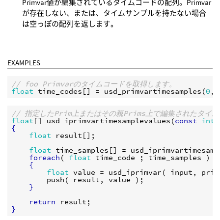
Primvar値が編集されているタイムコードの配列。Primvar
が存在しない、または、タイムサンプルを持たない場合
は空っぽの配列を返します。
EXAMPLES
// foo Primvarのタイムコードを取得します。
float
time_codes
[] = 
usd_primvartimesamples
(
0
, 
// 指定したPrim上またはその親Prims上で編集されたタイ
float
[] 
usd_iprimvartimesamplevalues
(
const
int
{
float
result
[];

float
time_samples
[] = 
usd_iprimvartimesamp
foreach
( 
float
time_code
 ; 
time_samples
 ) 

{
float
value
 = 
usd_iprimvar
( 
input
, 
prim
push
( 
result
, 
value
 );

}
return
result
}