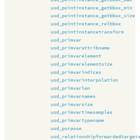
usd_pointinstance_getbbox_min
usd_pointinstance_getbbox_size
usd_pointinstance_relbbox
usd_pointinstancetransform
usd_primvar
usd_primvarattribname
usd_primvarelement
usd_primvarelementsize
usd_primvarindices
usd_primvarinterpolation
usd_primvarlen
usd_primvarnames
usd_primvarsize
usd_primvartimesamples
usd_primvartypename
usd_purpose
usd_relationshipforwardedtarget