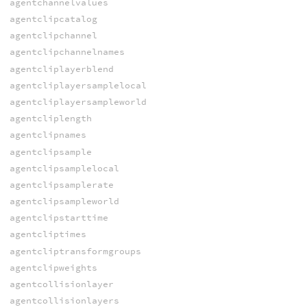
agentchannelvalues
agentclipcatalog
agentclipchannel
agentclipchannelnames
agentcliplayerblend
agentcliplayersamplelocal
agentcliplayersampleworld
agentcliplength
agentclipnames
agentclipsample
agentclipsamplelocal
agentclipsamplerate
agentclipsampleworld
agentclipstarttime
agentcliptimes
agentcliptransformgroups
agentclipweights
agentcollisionlayer
agentcollisionlayers