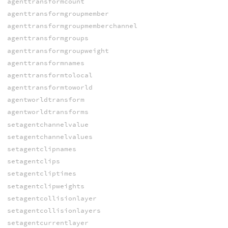
agenttransformcount
agenttransformgroupmember
agenttransformgroupmemberchannel
agenttransformgroups
agenttransformgroupweight
agenttransformnames
agenttransformtolocal
agenttransformtoworld
agentworldtransform
agentworldtransforms
setagentchannelvalue
setagentchannelvalues
setagentclipnames
setagentclips
setagentcliptimes
setagentclipweights
setagentcollisionlayer
setagentcollisionlayers
setagentcurrentlayer