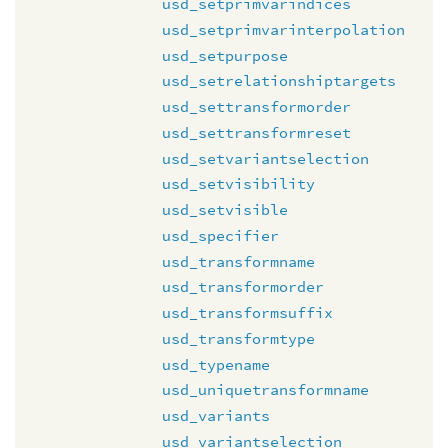
usd_setprimvarindices
usd_setprimvarinterpolation
usd_setpurpose
usd_setrelationshiptargets
usd_settransformorder
usd_settransformreset
usd_setvariantselection
usd_setvisibility
usd_setvisible
usd_specifier
usd_transformname
usd_transformorder
usd_transformsuffix
usd_transformtype
usd_typename
usd_uniquetransformname
usd_variants
usd_variantselection