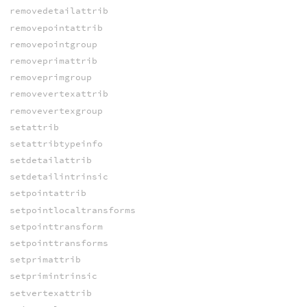
removedetailattrib
removepointattrib
removepointgroup
removeprimattrib
removeprimgroup
removevertexattrib
removevertexgroup
setattrib
setattribtypeinfo
setdetailattrib
setdetailintrinsic
setpointattrib
setpointlocaltransforms
setpointtransform
setpointtransforms
setprimattrib
setprimintrinsic
setvertexattrib