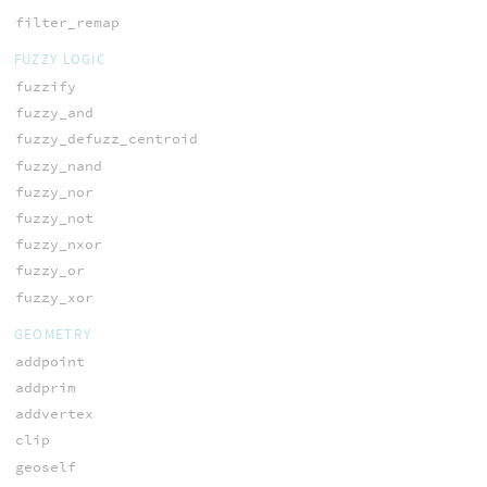
filter_remap
FUZZY LOGIC
fuzzify
fuzzy_and
fuzzy_defuzz_centroid
fuzzy_nand
fuzzy_nor
fuzzy_not
fuzzy_nxor
fuzzy_or
fuzzy_xor
GEOMETRY
addpoint
addprim
addvertex
clip
geoself