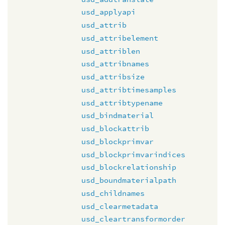
usd_applyapi
usd_attrib
usd_attribelement
usd_attriblen
usd_attribnames
usd_attribsize
usd_attribtimesamples
usd_attribtypename
usd_bindmaterial
usd_blockattrib
usd_blockprimvar
usd_blockprimvarindices
usd_blockrelationship
usd_boundmaterialpath
usd_childnames
usd_clearmetadata
usd_cleartransformorder