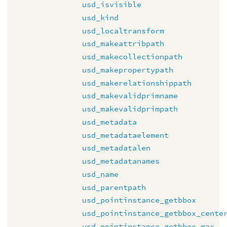
usd_isvisible
usd_kind
usd_localtransform
usd_makeattribpath
usd_makecollectionpath
usd_makepropertypath
usd_makerelationshippath
usd_makevalidprimname
usd_makevalidprimpath
usd_metadata
usd_metadataelement
usd_metadatalen
usd_metadatanames
usd_name
usd_parentpath
usd_pointinstance_getbbox
usd_pointinstance_getbbox_cente
usd_pointinstance_getbbox_max