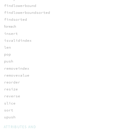
findlowerbound
findlowerboundsorted
findsorted
foreach
insert
isvalidindex
len
pop
push
removeindex
removevalue
reorder
resize
reverse
slice
sort
upush
ATTRIBUTES AND