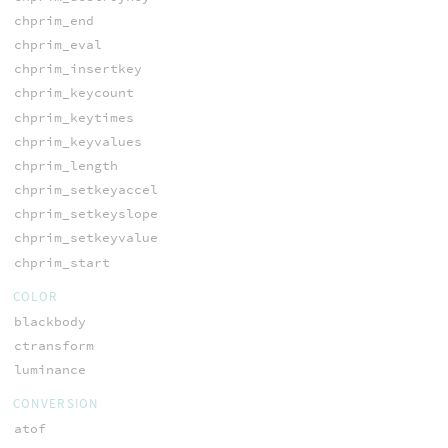
chprim_end
chprim_eval
chprim_insertkey
chprim_keycount
chprim_keytimes
chprim_keyvalues
chprim_length
chprim_setkeyaccel
chprim_setkeyslope
chprim_setkeyvalue
chprim_start
COLOR
blackbody
ctransform
luminance
CONVERSION
atof