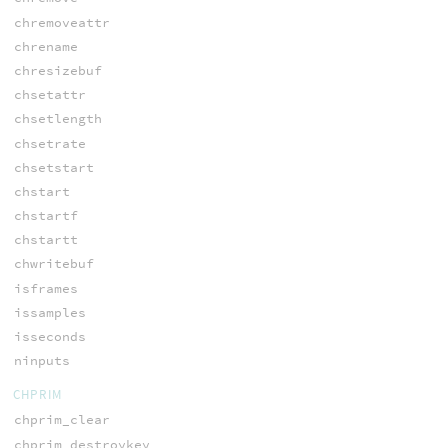
chremoveattr
chrename
chresizebuf
chsetattr
chsetlength
chsetrate
chsetstart
chstart
chstartf
chstartt
chwritebuf
isframes
issamples
isseconds
ninputs
CHPRIM
chprim_clear
chprim_destroykey