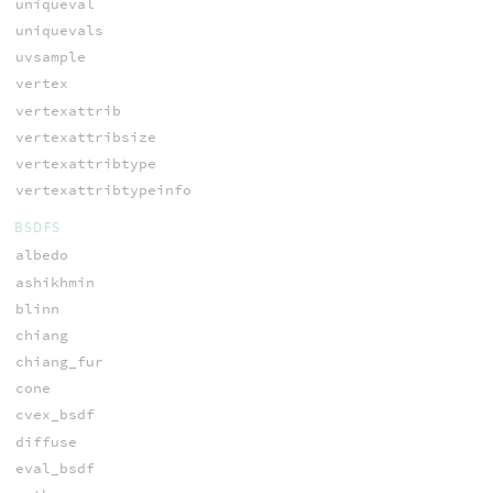
uniqueval
uniquevals
uvsample
vertex
vertexattrib
vertexattribsize
vertexattribtype
vertexattribtypeinfo
BSDFS
albedo
ashikhmin
blinn
chiang
chiang_fur
cone
cvex_bsdf
diffuse
eval_bsdf