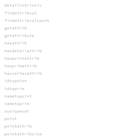
detailintrinsic
findattribval
findattribvalcount
getattrib
getattribute
hasattrib
hasdetailattrib
haspointattrib
hasprimattrib
hasvertexattrib
idtopoint
idtoprim
nametopoint
nametoprim
nuniqueval
point
pointattrib
pointattribsize