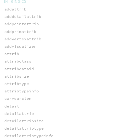
INTRINSICS
addattrib
adddetailattrib
addpointattrib
addprimattrib
addvertexattrib
addvisualizer
attrib
attribclass
attribdataid
attribsize
attribtype
attribtypeinfo
curvearclen
detail
detailattrib
detailattribsize
detailattribtype
detailattribtypeinfo