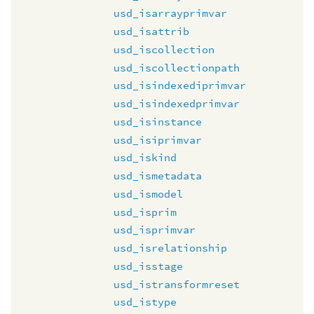
usd_isarrayprimvar
usd_isattrib
usd_iscollection
usd_iscollectionpath
usd_isindexediprimvar
usd_isindexedprimvar
usd_isinstance
usd_isiprimvar
usd_iskind
usd_ismetadata
usd_ismodel
usd_isprim
usd_isprimvar
usd_isrelationship
usd_isstage
usd_istransformreset
usd_istype