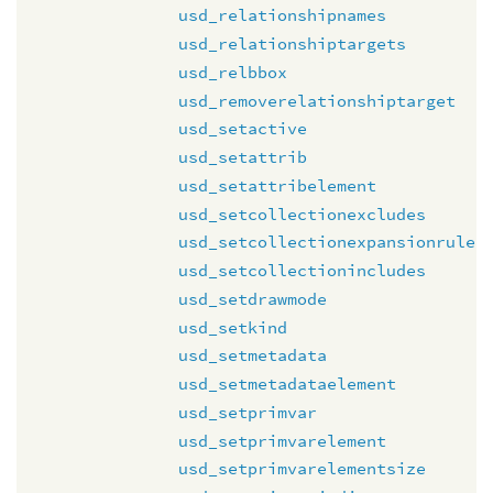
usd_relationshipnames
usd_relationshiptargets
usd_relbbox
usd_removerelationshiptarget
usd_setactive
usd_setattrib
usd_setattribelement
usd_setcollectionexcludes
usd_setcollectionexpansionrule
usd_setcollectionincludes
usd_setdrawmode
usd_setkind
usd_setmetadata
usd_setmetadataelement
usd_setprimvar
usd_setprimvarelement
usd_setprimvarelementsize