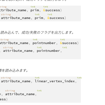
tring
int
int
ttribute_name
,
prim
,
&
success
)
string
int
int
,
attribute_name
,
prim
,
&
success
)
値を読み込んで、成功/失敗のフラグを出力します。
string
int
int
attribute_name
,
pointnumber
,
&
success
)
string
int
int
,
attribute_name
,
pointnumber
,
の値を読み込みます。
string
int
int
,
attribute_name
,
linear_vertex_index
,
>
string
int
y
,
attribute_name
,
ess
)