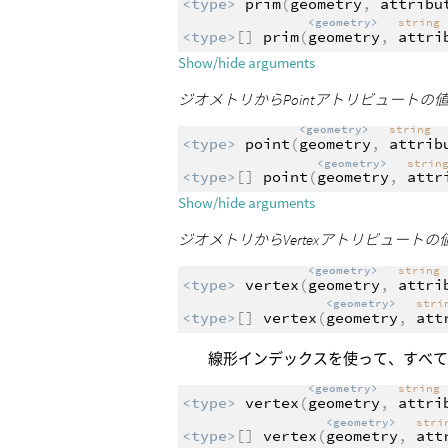
<type>
prim
(
geometry
,
attribu
<geometry>
string
<type>
[]
prim
(
geometry
,
attri
Show/hide arguments
ジオメトリからPointアトリビュート
<geometry>
string
<type>
point
(
geometry
,
attrib
<geometry>
strin
<type>
[]
point
(
geometry
,
attr
Show/hide arguments
ジオメトリからVertexアトリビュート
<geometry>
string
<type>
vertex
(
geometry
,
attri
<geometry>
str
<type>
[]
vertex
(
geometry
,
att
線形インデックスを使って、すべ
<geometry>
string
<type>
vertex
(
geometry
,
attri
<geometry>
str
<type>
[]
vertex
(
geometry
,
att