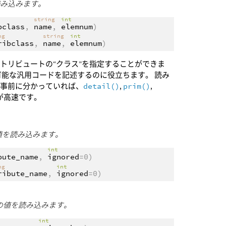
読み込みます。
string
int
bclass
,
name
,
elemnum
)
ing
string
int
ribclass
,
name
,
elemnum
)
トリビュートの“クラス”を指定することができま
可能な汎用コードを記述するのに役立ちます。 読み
が事前に分かっていれば、
detail()
,
prim()
,
が高速です。
の値を読み込みます。
int
bute_name
,
ignored
=0)
ing
int
ribute_name
,
ignored
=0)
ートの値を読み込みます。
int