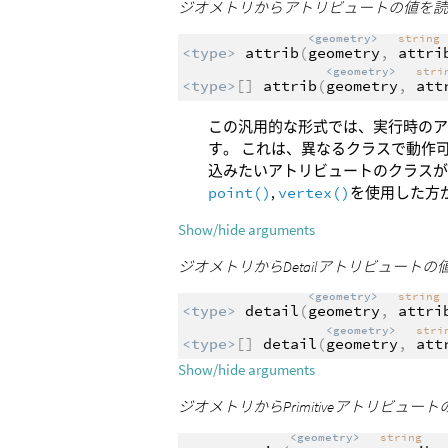
ジオメトリからアトリビュートの値を
<geometry>
string
<type>
attrib
(
geometry
,
attri
<geometry>
str
<type>
[]
attrib
(
geometry
,
att
この汎用的な形式では、実行時のア
す。 これは、異なるクラスで動作
込みたいアトリビュートのクラス
point()
,
vertex()
を使用した方
Show/hide arguments
ジオメトリからDetailアトリビュート
<geometry>
string
<type>
detail
(
geometry
,
attri
<geometry>
str
<type>
[]
detail
(
geometry
,
att
Show/hide arguments
ジオメトリからPrimitiveアトリビュ
<geometry>
string