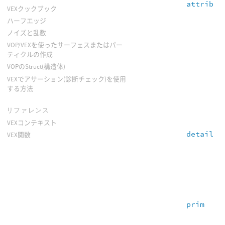
attrib
VEXクックブック
ハーフエッジ
ノイズと乱数
VOP/VEXを使ったサーフェスまたはパー
ティクルの作成
VOPのStruct(構造体)
VEXでアサーション(診断チェック)を使用
する方法
リファレンス
VEXコンテキスト
detail
VEX関数
prim