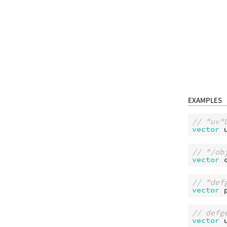
EXAMPLES
// "u
vector
// "/
vector
// "d
vector
// de
vector