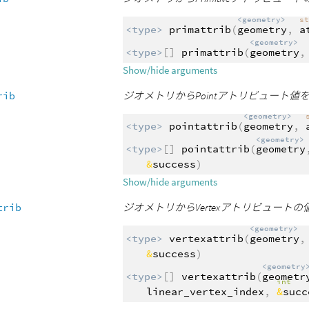
<geometry>
s
<type>
primattrib
(
geometry
,
a
<geometry>
<type>
[]
primattrib
(
geometry
Show/hide arguments
rib
ジオメトリからPointアトリビュート
<geometry>
<type>
pointattrib
(
geometry
,
<geometry>
<type>
[]
pointattrib
(
geometry
&
success
)
Show/hide arguments
trib
ジオメトリからVertexアトリビュート
<geometry>
<type>
vertexattrib
(
geometry
&
success
)
<geometry
<type>
[]
vertexattrib
(
geometr
int
linear_vertex_index
,
&
succ