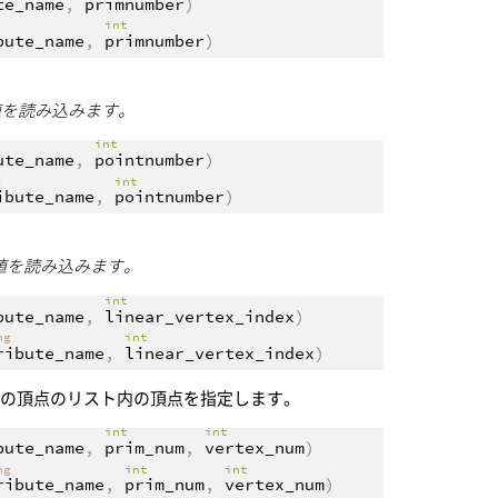
te_name
,
primnumber
)
int
bute_name
,
primnumber
)
の値を読み込みます。
int
ute_name
,
pointnumber
)
g
int
ibute_name
,
pointnumber
)
の値を読み込みます。
int
bute_name
,
linear_vertex_index
)
ing
int
ribute_name
,
linear_vertex_index
)
ての頂点のリスト内の頂点を指定します。
int
int
bute_name
,
prim_num
,
vertex_num
)
ing
int
int
ribute_name
,
prim_num
,
vertex_num
)