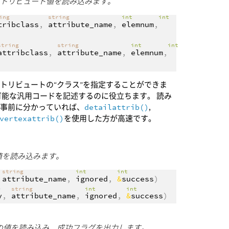
アトリビュート値を読み込みます。
ring
string
int
int
tribclass
,
attribute_name
,
elemnum
,
string
string
int
int
attribclass
,
attribute_name
,
elemnum
,
トリビュートの“クラス”を指定することができま
可能な汎用コードを記述するのに役立ちます。 読み
が事前に分かっていれば、
detailattrib()
,
vertexattrib()
を使用した方が高速です。
の値を読み込みます。
string
int
int
,
attribute_name
,
ignored
,
&
success
)
>
string
int
int
y
,
attribute_name
,
ignored
,
&
success
)
ュートの値を読み込み、成功フラグを出力します。