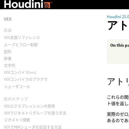
Houdini 21.
VEX
ア
言語
VEX言語リファレンス
ループとフロー制御
On this p
配列
辞書
文字列
VEXコンパイラ(vcc)
アト
VEXコンパイラのプラグマ
シェーダコール
これらの関数
次のステップ
ト値を返し
VEXエクスプレッションの使用
VEXでジオメトリグループを扱う方法
実際のゼロ
ジオメトリ関数
あるのであ
VEXでPBRシェーダを記述する方法