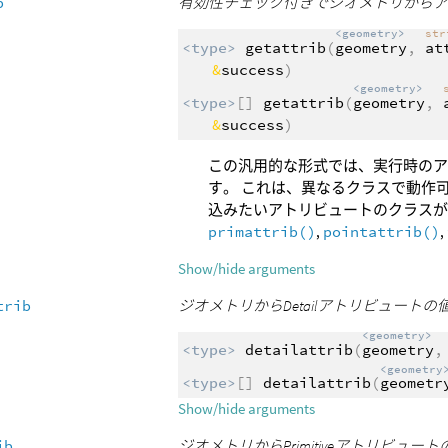
b
有効性チェック付きでジオメトリから
<geometry>
st
<type>
getattrib
(
geometry
,
at
&
success
)
<geometry>
<type>
[]
getattrib
(
geometry
,
&
success
)
この汎用的な形式では、実行時のア
す。 これは、異なるクラスで動作
込みたいアトリビュートのクラス
primattrib()
,
pointattrib()
,
Show/hide arguments
trib
ジオメトリからDetailアトリビュート
<geometry>
<type>
detailattrib
(
geometry
<geometry
<type>
[]
detailattrib
(
geometr
Show/hide arguments
ib
ジオメトリからPrimitiveアトリビ