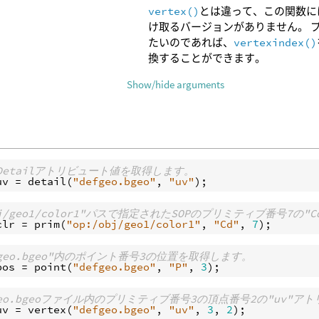
vertex()
とは違って、この関数に
け取るバージョンがありません。 
たいのであれば、
vertexindex()
換することができます。
Show/hide arguments
v"Detailアトリビュート値を取得します。
uv
 = 
detail
(
"defgeo.bgeo"
, 
"uv"
obj/geo1/color1"パスで指定されたSOPのプリミティブ番号7の
clr
 = 
prim
(
"op:/obj/geo1/color1"
, 
"Cd"
, 
7
efgeo.bgeo"内のポイント番号3の位置を取得します。
pos
 = 
point
(
"defgeo.bgeo"
, 
"P"
, 
3
fgeo.bgeoファイル内のプリミティブ番号3の頂点番号2の"uv"
uv
 = 
vertex
(
"defgeo.bgeo"
, 
"uv"
, 
3
, 
2