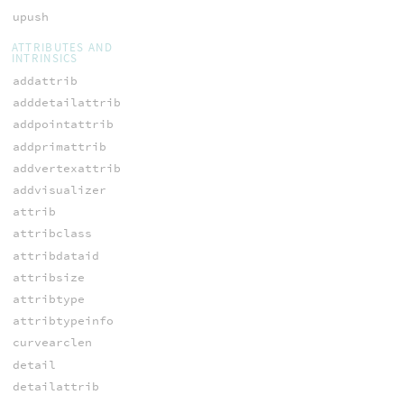
upush
ATTRIBUTES AND
INTRINSICS
addattrib
adddetailattrib
addpointattrib
addprimattrib
addvertexattrib
addvisualizer
attrib
attribclass
attribdataid
attribsize
attribtype
attribtypeinfo
curvearclen
detail
detailattrib