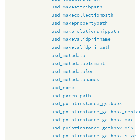
usd_makeattribpath
usd_makecollectionpath
usd_makepropertypath
usd_makerelationshippath
usd_makevalidprimname
usd_makevalidprimpath
usd_metadata
usd_metadataelement
usd_metadatalen
usd_metadatanames
usd_name
usd_parentpath
usd_pointinstance_getbbox
usd_pointinstance_getbbox_cente
usd_pointinstance_getbbox_max
usd_pointinstance_getbbox_min
usd_pointinstance_getbbox_size