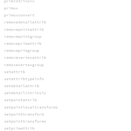
primintrinsic
primuv
primuvconvert
removedetailattrib
removepointattrib
removepointgroup
removeprimattrib
removeprimgroup
removevertexattrib
removevertexgroup
setattrib
setattribtypeinfo
setdetailattrib
setdetailintrinsic
setpointattrib
setpointlocaltransforms
setpointtransform
setpointtransforms
setprimattrib