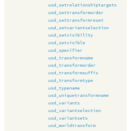
usd_setrelationshiptargets
usd_settransformorder
usd_settransformreset
usd_setvariantselection
usd_setvisibility
usd_setvisible
usd_specifier
usd_transformname
usd_transformorder
usd_transformsuffix
usd_transformtype
usd_typename
usd_uniquetransformname
usd_variants
usd_variantselection
usd_variantsets
usd_worldtransform