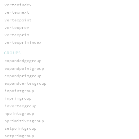
vertexindex
vertexnext
vertexpoint
vertexprev
vertexprim
vertexprimindex
GROUPS
expandedgegroup
expandpointgroup
expandprimgroup
expandvertexgroup
inpointgroup
inprimgroup
invertexgroup
npointsgroup
nprimitivesgroup
setpointgroup
setprimgroup