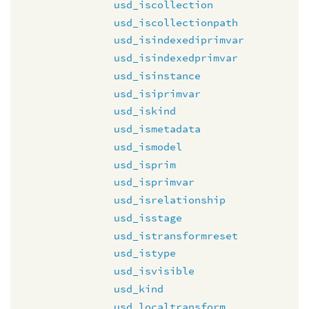
usd_iscollection
usd_iscollectionpath
usd_isindexediprimvar
usd_isindexedprimvar
usd_isinstance
usd_isiprimvar
usd_iskind
usd_ismetadata
usd_ismodel
usd_isprim
usd_isprimvar
usd_isrelationship
usd_isstage
usd_istransformreset
usd_istype
usd_isvisible
usd_kind
usd_localtransform