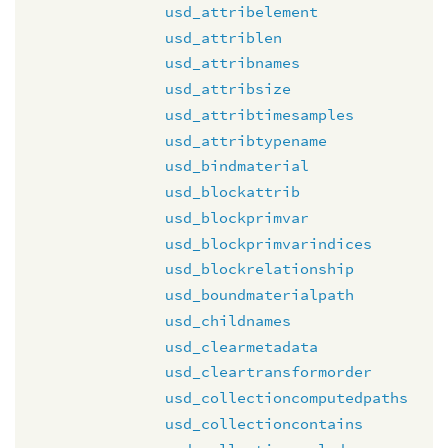
usd_attribelement
usd_attriblen
usd_attribnames
usd_attribsize
usd_attribtimesamples
usd_attribtypename
usd_bindmaterial
usd_blockattrib
usd_blockprimvar
usd_blockprimvarindices
usd_blockrelationship
usd_boundmaterialpath
usd_childnames
usd_clearmetadata
usd_cleartransformorder
usd_collectioncomputedpaths
usd_collectioncontains