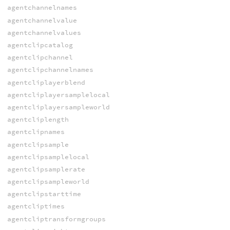
agentchannelnames
agentchannelvalue
agentchannelvalues
agentclipcatalog
agentclipchannel
agentclipchannelnames
agentcliplayerblend
agentcliplayersamplelocal
agentcliplayersampleworld
agentcliplength
agentclipnames
agentclipsample
agentclipsamplelocal
agentclipsamplerate
agentclipsampleworld
agentclipstarttime
agentcliptimes
agentcliptransformgroups