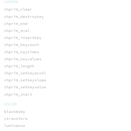
CHPRIM
chprim_clear
chprim_destroykey
chprim_end
chprim_eval
chprim_insertkey
chprim_keycount
chprim_keytimes
chprim_keyvalues
chprim_length
chprim_setkeyaccel
chprim_setkeyslope
chprim_setkeyvalue
chprim_start
COLOR
blackbody
ctransform
luminance