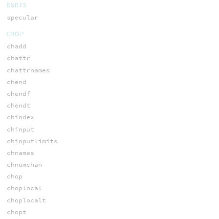
BSDFS
specular
CHOP
chadd
chattr
chattrnames
chend
chendf
chendt
chindex
chinput
chinputlimits
chnames
chnumchan
chop
choplocal
choplocalt
chopt