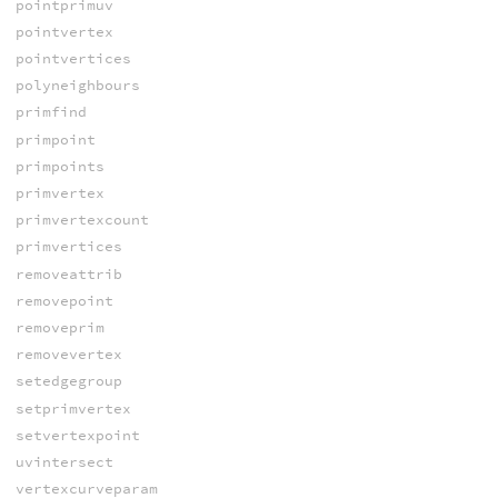
pointprimuv
pointvertex
pointvertices
polyneighbours
primfind
primpoint
primpoints
primvertex
primvertexcount
primvertices
removeattrib
removepoint
removeprim
removevertex
setedgegroup
setprimvertex
setvertexpoint
uvintersect
vertexcurveparam