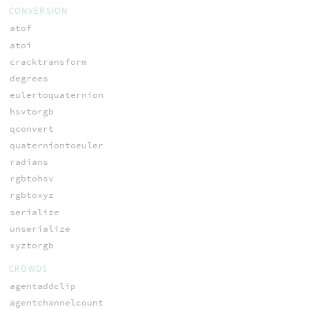
CONVERSION
atof
atoi
cracktransform
degrees
eulertoquaternion
hsvtorgb
qconvert
quaterniontoeuler
radians
rgbtohsv
rgbtoxyz
serialize
unserialize
xyztorgb
CROWDS
agentaddclip
agentchannelcount