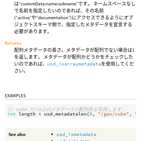
は“customData:name:subname”です。 ネームスペースなし
で名前を指定したいのであれば、その名前
(“active”や“documentation”)にアクセスできるようにオブ
ジェクトスキーマ側で、指定したメタデータを宣言する
必要があります。
Returns
配列メタデータの長さ。メタデータが配列でない場合は1
を返します。 メタデータが配列かどうかをチェックした
いのであれば、
usd_isarraymetadata
を使用してくだ
さい。
EXAMPLES
// cube Prim上のメタデータの配列長を取得します。
int
length
 = 
usd_metadatalen
(
0
, 
"/geo/cube"
, 
"c
See also
usd_ismetadata