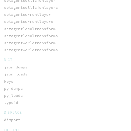
setagentcollisionlayer
setagentcollisionlayers
setagentcurrentlayer
setagentcurrentlayers
setagentlocaltransform
setagentlocaltransforms
setagentworldtransform
setagentworldtransforms
DICT
json_dumps
json_loads
keys
py_dumps
py_loads
typeid
DISPLACE
dimport
FILE I/O