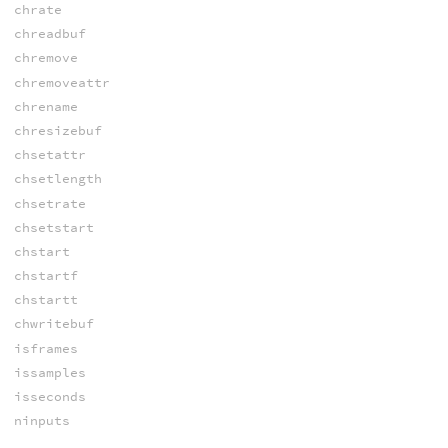
chrate
chreadbuf
chremove
chremoveattr
chrename
chresizebuf
chsetattr
chsetlength
chsetrate
chsetstart
chstart
chstartf
chstartt
chwritebuf
isframes
issamples
isseconds
ninputs