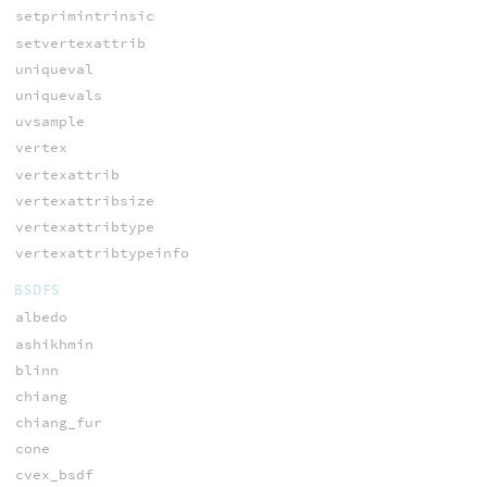
setprimintrinsic
setvertexattrib
uniqueval
uniquevals
uvsample
vertex
vertexattrib
vertexattribsize
vertexattribtype
vertexattribtypeinfo
BSDFS
albedo
ashikhmin
blinn
chiang
chiang_fur
cone
cvex_bsdf