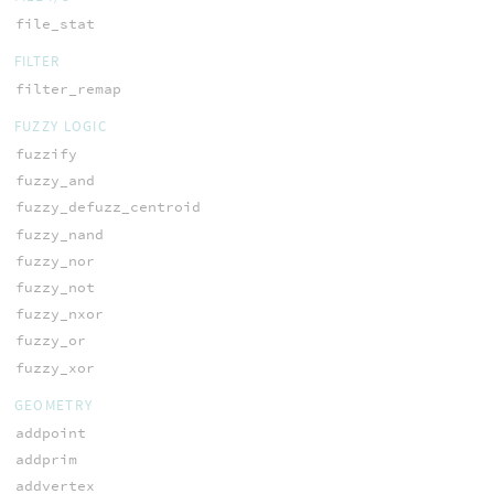
file_stat
FILTER
filter_remap
FUZZY LOGIC
fuzzify
fuzzy_and
fuzzy_defuzz_centroid
fuzzy_nand
fuzzy_nor
fuzzy_not
fuzzy_nxor
fuzzy_or
fuzzy_xor
GEOMETRY
addpoint
addprim
addvertex