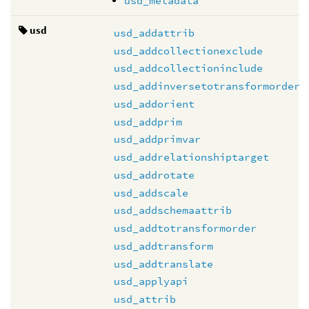
usd_metadata
usd
usd_addattrib
usd_addcollectionexclude
usd_addcollectioninclude
usd_addinversetotransformorder
usd_addorient
usd_addprim
usd_addprimvar
usd_addrelationshiptarget
usd_addrotate
usd_addscale
usd_addschemaattrib
usd_addtotransformorder
usd_addtransform
usd_addtranslate
usd_applyapi
usd_attrib