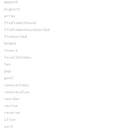
append
argsort
array
findlowerbound
findlowerboundsorted
findsorted
foreach
insert
isvalidindex
len
pop
push
removeindex
removevalue
reorder
resize
reverse
slice
sort