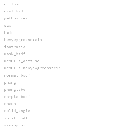
diffuse
eval_bsdf
getbounces
ggx
hair
henyeygreenstein
isotropic
mask_bsdf
medulla_diffuse
medulla_henyeygreenstein
normal_bsdf
phong
phonglobe
sample_bsdf
sheen
solid_angle
split_bsdf
sssapprox