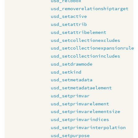
usd_relbbox
usd_removerelationshiptarget
usd_setactive
usd_setattrib
usd_setattribelement
usd_setcollectionexcludes
usd_setcollectionexpansionrule
usd_setcollectionincludes
usd_setdrawmode
usd_setkind
usd_setmetadata
usd_setmetadataelement
usd_setprimvar
usd_setprimvarelement
usd_setprimvarelementsize
usd_setprimvarindices
usd_setprimvarinterpolation
usd_setpurpose