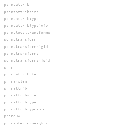
pointattrib
pointattribsize
pointattribtype
pointattribtypeinfo
pointlocaltransforms
pointtransform
pointtransformrigid
pointtransforms
pointtransformsrigid
prim
prim_attribute
primarclen
primattrib
primattribsize
primattribtype
primattribtypeinfo
primduv
priminteriorweights