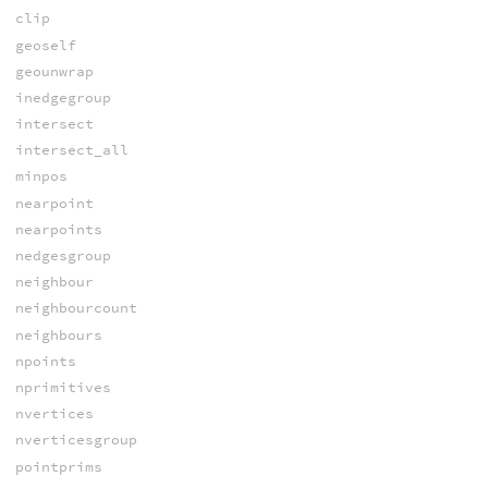
clip
geoself
geounwrap
inedgegroup
intersect
intersect_all
minpos
nearpoint
nearpoints
nedgesgroup
neighbour
neighbourcount
neighbours
npoints
nprimitives
nvertices
nverticesgroup
pointprims