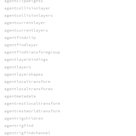
agentclipweights
agentcollisionlayer
agentcollisionlayers
agentcurrentlayer
agentcurrentlayers
agentfindclip
agentfindlayer
agentfindtransformgroup
agentlayerbindings
agentlayers
agentlayershapes
agentlocaltransform
agentlocaltransforms
agentmetadata
agentrestlocaltransform
agentrestworldtransform
agentrigchildren
agentrigfind
agentrigfindchannel