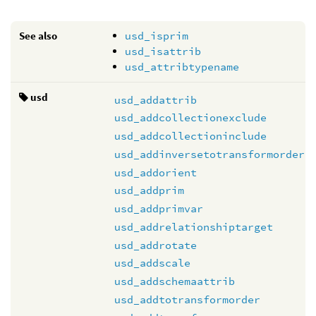
See also
usd_isprim
usd_isattrib
usd_attribtypename
usd
usd_addattrib
usd_addcollectionexclude
usd_addcollectioninclude
usd_addinversetotransformorder
usd_addorient
usd_addprim
usd_addprimvar
usd_addrelationshiptarget
usd_addrotate
usd_addscale
usd_addschemaattrib
usd_addtotransformorder