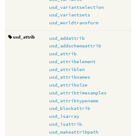
usd_variantselection
usd_variantsets
usd_worldtransform
usd_attrib
usd_addattrib
usd_addschemaattrib
usd_attrib
usd_attribelement
usd_attriblen
usd_attribnames
usd_attribsize
usd_attribtimesamples
usd_attribtypename
usd_blockattrib
usd_isarray
usd_isattrib
usd_makeattribpath