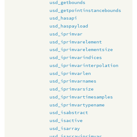
usd_getbounds
usd_getpointinstancebounds
usd_hasapi
usd_haspayload
usd_iprimvar
usd_iprimvarelement
usd_iprimvarelementsize
usd_iprimvarindices
usd_iprimvarinterpolation
usd_iprimvarlen
usd_iprimvarnames
usd_iprimvarsize
usd_iprimvartimesamples
usd_iprimvartypename
usd_isabstract
usd_isactive
usd_isarray
usd_isarrayiprimvar