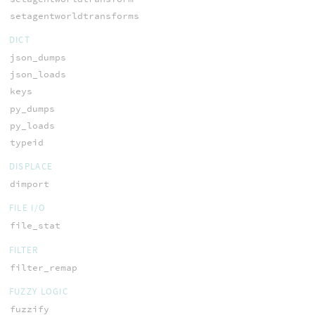
setagentworldtransforms
DICT
json_dumps
json_loads
keys
py_dumps
py_loads
typeid
DISPLACE
dimport
FILE I/O
file_stat
FILTER
filter_remap
FUZZY LOGIC
fuzzify