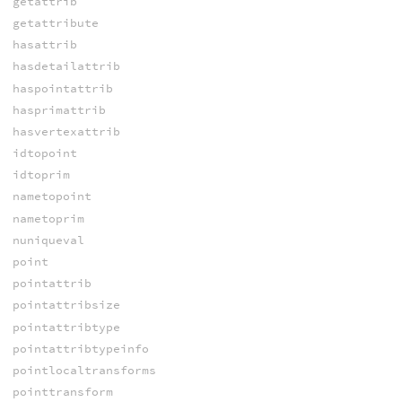
getattrib
getattribute
hasattrib
hasdetailattrib
haspointattrib
hasprimattrib
hasvertexattrib
idtopoint
idtoprim
nametopoint
nametoprim
nuniqueval
point
pointattrib
pointattribsize
pointattribtype
pointattribtypeinfo
pointlocaltransforms
pointtransform