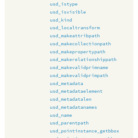
usd_istype
usd_isvisible
usd_kind
usd_localtransform
usd_makeattribpath
usd_makecollectionpath
usd_makepropertypath
usd_makerelationshippath
usd_makevalidprimname
usd_makevalidprimpath
usd_metadata
usd_metadataelement
usd_metadatalen
usd_metadatanames
usd_name
usd_parentpath
usd_pointinstance_getbbox