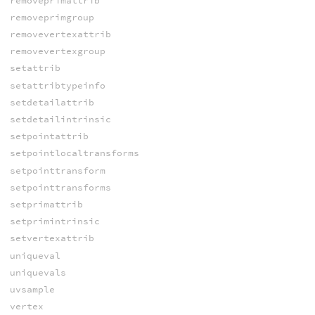
removeprimattrib
removeprimgroup
removevertexattrib
removevertexgroup
setattrib
setattribtypeinfo
setdetailattrib
setdetailintrinsic
setpointattrib
setpointlocaltransforms
setpointtransform
setpointtransforms
setprimattrib
setprimintrinsic
setvertexattrib
uniqueval
uniquevals
uvsample
vertex