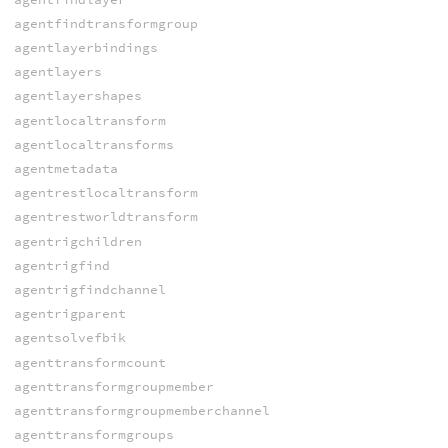
agentfindtransformgroup
agentlayerbindings
agentlayers
agentlayershapes
agentlocaltransform
agentlocaltransforms
agentmetadata
agentrestlocaltransform
agentrestworldtransform
agentrigchildren
agentrigfind
agentrigfindchannel
agentrigparent
agentsolvefbik
agenttransformcount
agenttransformgroupmember
agenttransformgroupmemberchannel
agenttransformgroups