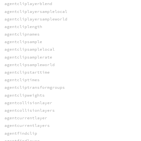
agentcliplayerblend
agentcliplayersamplelocal
agentcliplayersampleworld
agentcliplength
agentclipnames
agentclipsample
agentclipsamplelocal
agentclipsamplerate
agentclipsampleworld
agentclipstarttime
agentcliptimes
agentcliptransformgroups
agentclipweights
agentcollisionlayer
agentcollisionlayers
agentcurrentlayer
agentcurrentlayers
agentfindclip
agentfindlayer