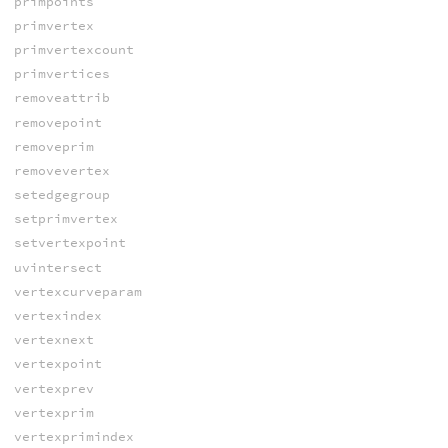
primpoints
primvertex
primvertexcount
primvertices
removeattrib
removepoint
removeprim
removevertex
setedgegroup
setprimvertex
setvertexpoint
uvintersect
vertexcurveparam
vertexindex
vertexnext
vertexpoint
vertexprev
vertexprim
vertexprimindex