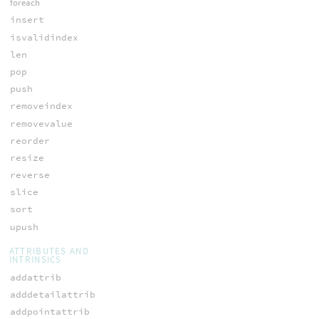
foreach
insert
isvalidindex
len
pop
push
removeindex
removevalue
reorder
resize
reverse
slice
sort
upush
ATTRIBUTES AND
INTRINSICS
addattrib
adddetailattrib
addpointattrib