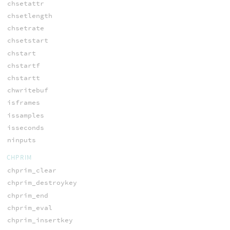
chsetattr
chsetlength
chsetrate
chsetstart
chstart
chstartf
chstartt
chwritebuf
isframes
issamples
isseconds
ninputs
CHPRIM
chprim_clear
chprim_destroykey
chprim_end
chprim_eval
chprim_insertkey