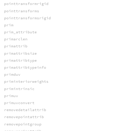
pointtransformrigid
pointtransforms
pointtransformsrigid
prim
prim_attribute
primarclen
primattrib
primattribsize
primattribtype
primattribtypeinfo
primduv
priminteriorweights
primintrinsic
primuv
primuvconvert
removedetailattrib
removepointattrib
removepointgroup