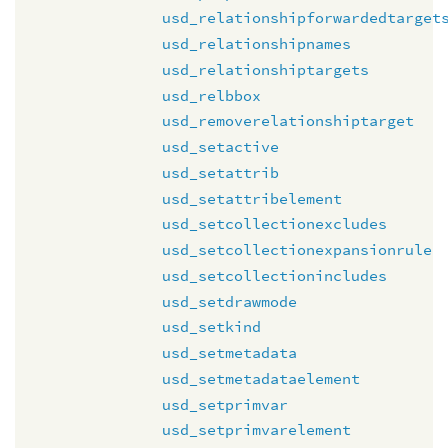
usd_relationshipforwardedtarget
usd_relationshipnames
usd_relationshiptargets
usd_relbbox
usd_removerelationshiptarget
usd_setactive
usd_setattrib
usd_setattribelement
usd_setcollectionexcludes
usd_setcollectionexpansionrule
usd_setcollectionincludes
usd_setdrawmode
usd_setkind
usd_setmetadata
usd_setmetadataelement
usd_setprimvar
usd_setprimvarelement