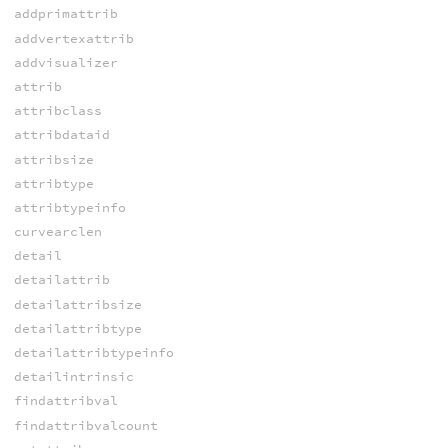
addprimattrib
addvertexattrib
addvisualizer
attrib
attribclass
attribdataid
attribsize
attribtype
attribtypeinfo
curvearclen
detail
detailattrib
detailattribsize
detailattribtype
detailattribtypeinfo
detailintrinsic
findattribval
findattribvalcount