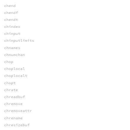
chend
chendf
chendt
chindex
chinput
chinputlimits
chnames
chnumchan
chop
choplocal
choplocalt
chopt
chrate
chreadbuf
chremove
chremoveattr
chrename
chresizebuf