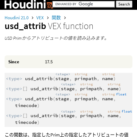
Houdini 21.0
VEX
関数
usd_attrib
VEX function
USD Primからアトリビュートの値を読み込みます。
Since
17.5
<stage>
string
string
<type>
usd_attrib
(
stage
,
primpath
,
name
)
<stage>
string
string
<type>
[]
usd_attrib
(
stage
,
primpath
,
name
)
<stage>
string
string
float
<type>
usd_attrib
(
stage
,
primpath
,
name
,
timecode
)
<stage>
string
string
float
<type>
[]
usd_attrib
(
stage
,
primpath
,
name
,
timecode
)
この関数は、指定したPrim上の指定したアトリビュートの値