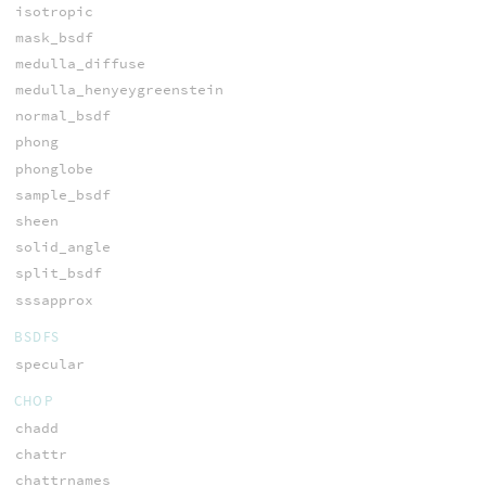
isotropic
mask_bsdf
medulla_diffuse
medulla_henyeygreenstein
normal_bsdf
phong
phonglobe
sample_bsdf
sheen
solid_angle
split_bsdf
sssapprox
BSDFS
specular
CHOP
chadd
chattr
chattrnames