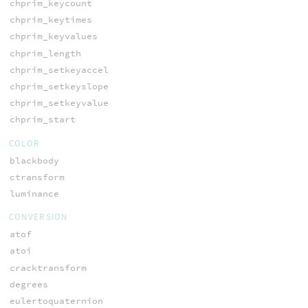
chprim_keycount
chprim_keytimes
chprim_keyvalues
chprim_length
chprim_setkeyaccel
chprim_setkeyslope
chprim_setkeyvalue
chprim_start
COLOR
blackbody
ctransform
luminance
CONVERSION
atof
atoi
cracktransform
degrees
eulertoquaternion