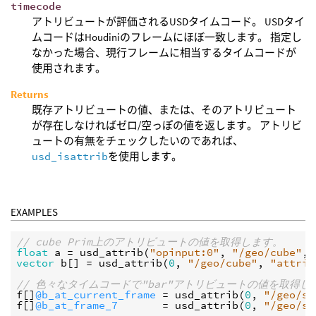
timecode
アトリビュートが評価されるUSDタイムコード。 USDタイ
ムコードはHoudiniのフレームにほぼ一致します。 指定し
なかった場合、現行フレームに相当するタイムコードが
使用されます。
Returns
既存アトリビュートの値、または、そのアトリビュート
が存在しなければゼロ/空っぽの値を返します。 アトリビ
ュートの有無をチェックしたいのであれば、
usd_isattrib
を使用します。
EXAMPLES
// cube Prim上のアトリビュートの値を取得します。
float
a
 = 
usd_attrib
(
"opinput:0"
, 
"/geo/cube"
, 
vector
b
[] = 
usd_attrib
(
0
, 
"/geo/cube"
, 
"attrib
// 色々なタイムコードで"bar"アトリビュートの値を取得し
f
[]
@b_at_current_frame
 = 
usd_attrib
(
0
, 
"/geo/sp
f
[]
@b_at_frame_7
       = 
usd_attrib
(
0
, 
"/geo/sp