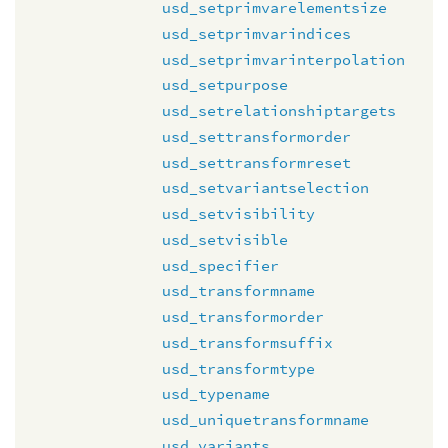
usd_setprimvarelementsize
usd_setprimvarindices
usd_setprimvarinterpolation
usd_setpurpose
usd_setrelationshiptargets
usd_settransformorder
usd_settransformreset
usd_setvariantselection
usd_setvisibility
usd_setvisible
usd_specifier
usd_transformname
usd_transformorder
usd_transformsuffix
usd_transformtype
usd_typename
usd_uniquetransformname
usd_variants