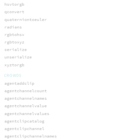
hsvtorgb
qconvert
quaterniontoeuler
radians
rgbtohsv
rgbtoxyz
serialize
unserialize
xyztorgb
CROWDS
agentaddclip
agentchannelcount
agentchannelnames
agentchannelvalue
agentchannelvalues
agentclipcatalog
agentclipchannel
agentclipchannelnames