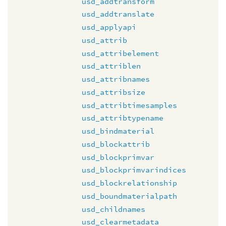
usd_addtransform
usd_addtranslate
usd_applyapi
usd_attrib
usd_attribelement
usd_attriblen
usd_attribnames
usd_attribsize
usd_attribtimesamples
usd_attribtypename
usd_bindmaterial
usd_blockattrib
usd_blockprimvar
usd_blockprimvarindices
usd_blockrelationship
usd_boundmaterialpath
usd_childnames
usd_clearmetadata