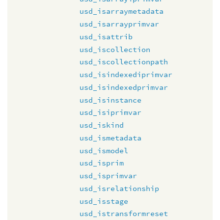
usd_isarraymetadata
usd_isarrayprimvar
usd_isattrib
usd_iscollection
usd_iscollectionpath
usd_isindexediprimvar
usd_isindexedprimvar
usd_isinstance
usd_isiprimvar
usd_iskind
usd_ismetadata
usd_ismodel
usd_isprim
usd_isprimvar
usd_isrelationship
usd_isstage
usd_istransformreset