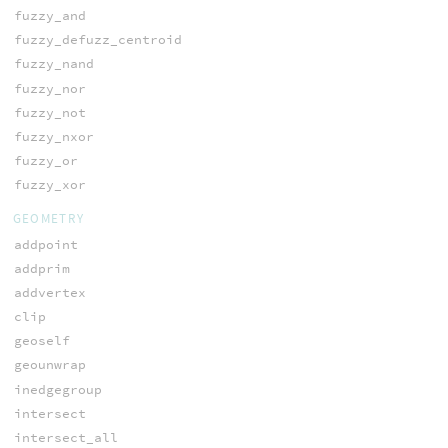
fuzzy_and
fuzzy_defuzz_centroid
fuzzy_nand
fuzzy_nor
fuzzy_not
fuzzy_nxor
fuzzy_or
fuzzy_xor
GEOMETRY
addpoint
addprim
addvertex
clip
geoself
geounwrap
inedgegroup
intersect
intersect_all