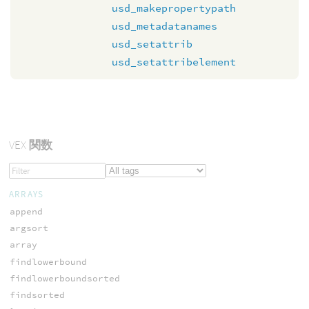
usd_makepropertypath
usd_metadatanames
usd_setattrib
usd_setattribelement
VEX
関数
ARRAYS
append
argsort
array
findlowerbound
findlowerboundsorted
findsorted