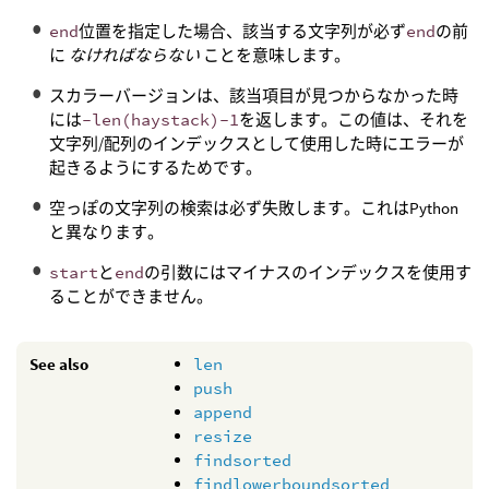
end
位置を指定した場合、該当する文字列が必ず
end
の前
に
なければならない
ことを意味します。
スカラーバージョンは、該当項目が見つからなかった時
には
-len(haystack)-1
を返します。この値は、それを
文字列/配列のインデックスとして使用した時にエラーが
起きるようにするためです。
空っぽの文字列の検索は必ず失敗します。これはPython
と異なります。
start
と
end
の引数にはマイナスのインデックスを使用す
ることができません。
See also
len
push
append
resize
findsorted
findlowerboundsorted