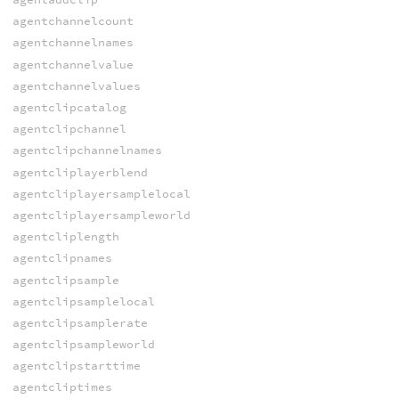
agentchannelcount
agentchannelnames
agentchannelvalue
agentchannelvalues
agentclipcatalog
agentclipchannel
agentclipchannelnames
agentcliplayerblend
agentcliplayersamplelocal
agentcliplayersampleworld
agentcliplength
agentclipnames
agentclipsample
agentclipsamplelocal
agentclipsamplerate
agentclipsampleworld
agentclipstarttime
agentcliptimes