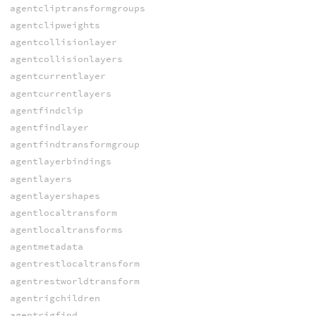
agentcliptransformgroups
agentclipweights
agentcollisionlayer
agentcollisionlayers
agentcurrentlayer
agentcurrentlayers
agentfindclip
agentfindlayer
agentfindtransformgroup
agentlayerbindings
agentlayers
agentlayershapes
agentlocaltransform
agentlocaltransforms
agentmetadata
agentrestlocaltransform
agentrestworldtransform
agentrigchildren
agentrigfind