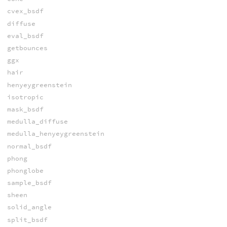
cvex_bsdf
diffuse
eval_bsdf
getbounces
ggx
hair
henyeygreenstein
isotropic
mask_bsdf
medulla_diffuse
medulla_henyeygreenstein
normal_bsdf
phong
phonglobe
sample_bsdf
sheen
solid_angle
split_bsdf