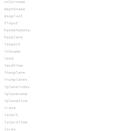
colorname
depthname
dsmpixel
finput
hasmetadata
hasplane
iaspect
ichname
iend
iendtime
ihasplane
inumplanes
iplaneindex
iplanename
iplanesize
irate
istart
istarttime
ixres