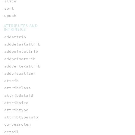
slice
sort
upush
ATTRIBUTES AND
INTRINSICS
addattrib
adddetailattrib
addpointattrib
addprimattrib
addvertexattrib
addvisualizer
attrib
attribclass
attribdataid
attribsize
attribtype
attribtypeinfo
curvearclen
detail