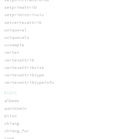
setprimattrib
setprimintrinsic
setvertexattrib
uniqueval
uniquevals
uvsample
vertex
vertexattrib
vertexattribsize
vertexattribtype
vertexattribtypeinfo
BSDFS
albedo
ashikhmin
blinn
chiang
chiang_fur
cone