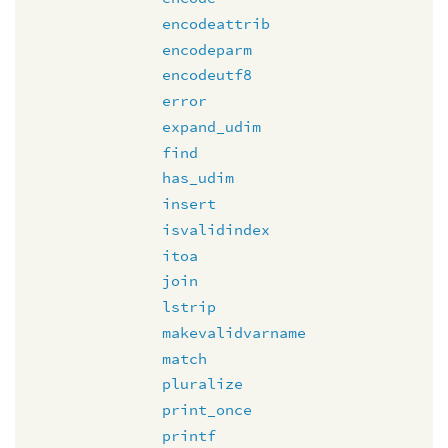
encodeattrib
encodeparm
encodeutf8
error
expand_udim
find
has_udim
insert
isvalidindex
itoa
join
lstrip
makevalidvarname
match
pluralize
print_once
printf