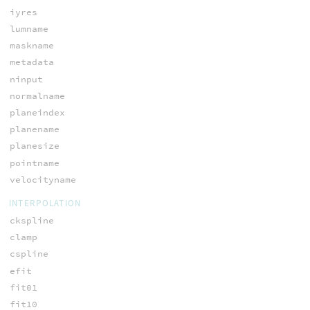
iyres
lumname
maskname
metadata
ninput
normalname
planeindex
planename
planesize
pointname
velocityname
INTERPOLATION
ckspline
clamp
cspline
efit
fit01
fit10