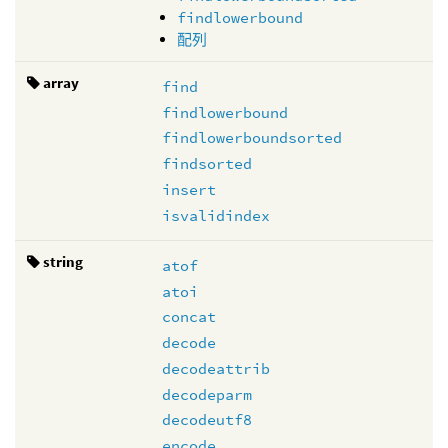
findlowerbound
配列
array
find
findlowerbound
findlowerboundsorted
findsorted
insert
isvalidindex
string
atof
atoi
concat
decode
decodeattrib
decodeparm
decodeutf8
encode