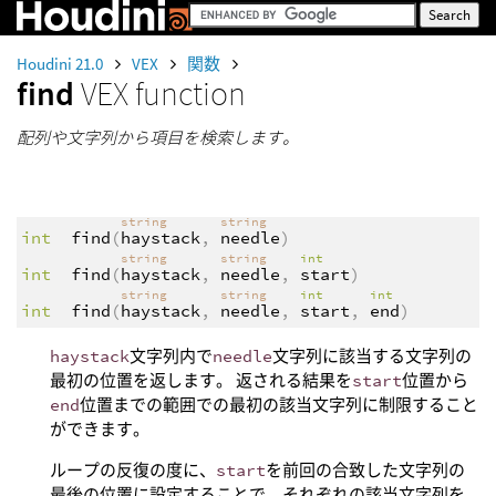
Houdini 21.0
VEX
関数
find
VEX function
配列や文字列から項目を検索します。
string
string
int
find
(
haystack
,
needle
)
string
string
int
int
find
(
haystack
,
needle
,
start
)
string
string
int
int
int
find
(
haystack
,
needle
,
start
,
end
)
haystack
文字列内で
needle
文字列に該当する文字列の
最初の位置を返します。 返される結果を
start
位置から
end
位置までの範囲での最初の該当文字列に制限すること
ができます。
ループの反復の度に、
start
を前回の合致した文字列の
最後の位置に設定することで、それぞれの該当文字列を