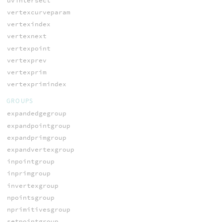
uvintersect
vertexcurveparam
vertexindex
vertexnext
vertexpoint
vertexprev
vertexprim
vertexprimindex
GROUPS
expandedgegroup
expandpointgroup
expandprimgroup
expandvertexgroup
inpointgroup
inprimgroup
invertexgroup
npointsgroup
nprimitivesgroup
setpointgroup