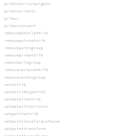
priminteriorweights
primintrinsic
primuv
primuvconvert
removedetailattrib
removepointattrib
removepointgroup
removeprimattrib
removeprimgroup
removevertexattrib
removevertexgroup
setattrib
setattribtypeinfo
setdetailattrib
setdetailintrinsic
setpointattrib
setpointlocaltransforms
setpointtransform
setpointtransforms