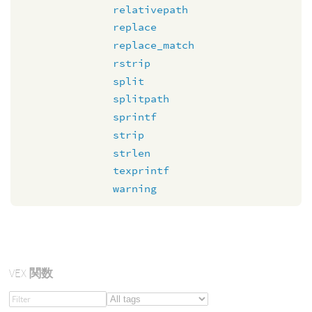
relativepath
replace
replace_match
rstrip
split
splitpath
sprintf
strip
strlen
texprintf
warning
VEX
関数