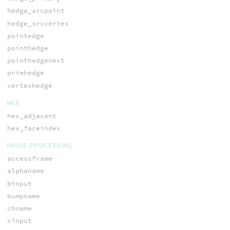
hedge_srcpoint
hedge_srcvertex
pointedge
pointhedge
pointhedgenext
primhedge
vertexhedge
HEX
hex_adjacent
hex_faceindex
IMAGE PROCESSING
accessframe
alphaname
binput
bumpname
chname
cinput