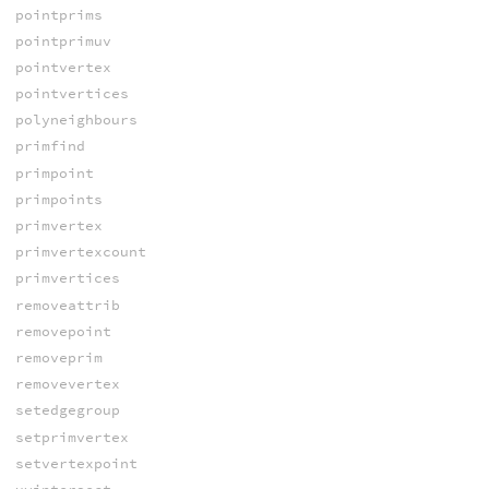
pointprims
pointprimuv
pointvertex
pointvertices
polyneighbours
primfind
primpoint
primpoints
primvertex
primvertexcount
primvertices
removeattrib
removepoint
removeprim
removevertex
setedgegroup
setprimvertex
setvertexpoint