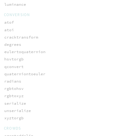
luminance
CONVERSION
atof
atoi
cracktransform
degrees
eulertoquaternion
hsvtorgb
qconvert
quaterniontoeuler
radians
rgbtohsv
rgbtoxyz
serialize
unserialize
xyztorgb
CROWDS
agentaddclip