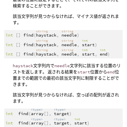
検索することができます。
該当文字列が見つからなければ、マイナス値が返されま
す。
string
string
int
[]
find
(
haystack
,
needle
)
string
string
int
int
[]
find
(
haystack
,
needle
,
start
)
string
string
int
int
int
[]
find
(
haystack
,
needle
,
start
,
end
)
haystack
文字列内で
needle
文字列に該当する位置のリ
ストを返します。 返される結果を
start
位置から
end
位
置までの範囲での最初の該当文字列に制限することがで
きます。
該当文字列が見つからなければ、空っぽの配列が返され
ます。
<type>
<type>
int
find
(
array
[],
target
)
<type>
<type>
int
int
find
(
array
[],
target
,
start
)