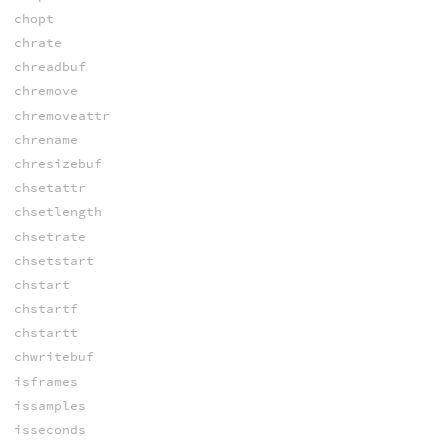
chopt
chrate
chreadbuf
chremove
chremoveattr
chrename
chresizebuf
chsetattr
chsetlength
chsetrate
chsetstart
chstart
chstartf
chstartt
chwritebuf
isframes
issamples
isseconds