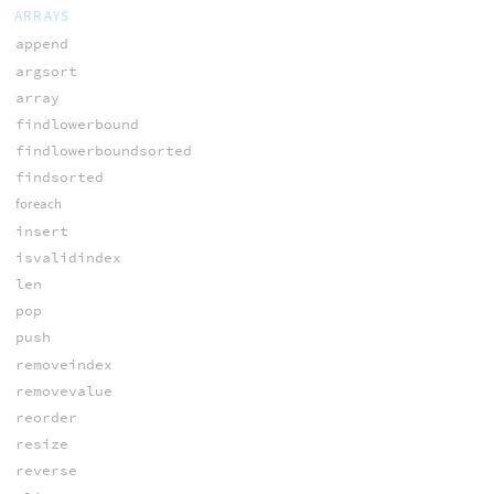
ARRAYS
append
argsort
array
findlowerbound
findlowerboundsorted
findsorted
foreach
insert
isvalidindex
len
pop
push
removeindex
removevalue
reorder
resize
reverse