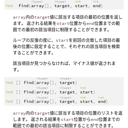
<type>
<type>
int
int
int
find
(
array
[],
target
,
start
,
end
)
array
内の
target
値に該当する項目の最初の位置を返し
ます。 返される結果を
start
位置から
end
位置までの範
囲での最初の該当項目に制限することができます。
ループの反復の度に、
start
を前回の合致した項目の最
後の位置に設定することで、それぞれの該当項目を検索
することができます。
該当項目が見つからなければ、マイナス値が返されま
す。
<type>
<type>
int
[]
find
(
array
[],
target
)
<type>
<type>
int
int
[]
find
(
array
[],
target
,
start
)
<type>
<type>
int
int
int
[]
find
(
array
[],
target
,
start
,
end
)
array
内の
target
値に該当する項目の位置のリストを返
します。 返される結果を
start
位置から
end
位置までの
範囲での最初の該当項目に制限することができます。