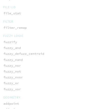
FILE I/O
file_stat
FILTER
filter_remap
FUZZY LOGIC
fuzzify
fuzzy_and
fuzzy_defuzz_centroid
fuzzy_nand
fuzzy_nor
fuzzy_not
fuzzy_nxor
fuzzy_or
fuzzy_xor
GEOMETRY
addpoint