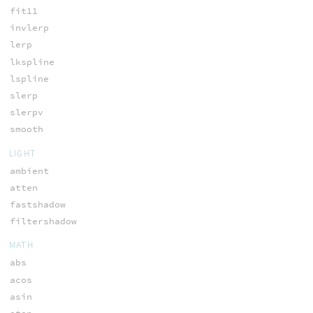
fit11
invlerp
lerp
lkspline
lspline
slerp
slerpv
smooth
LIGHT
ambient
atten
fastshadow
filtershadow
MATH
abs
acos
asin