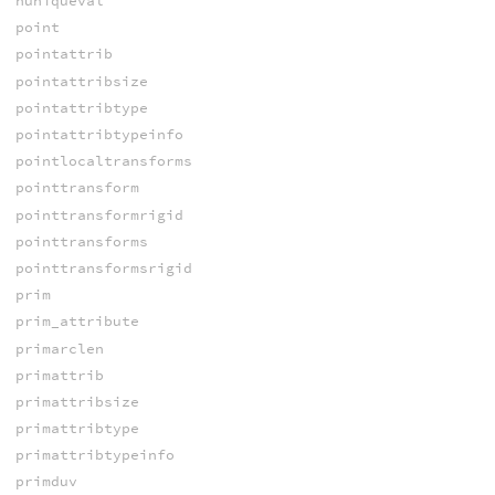
nuniqueval
point
pointattrib
pointattribsize
pointattribtype
pointattribtypeinfo
pointlocaltransforms
pointtransform
pointtransformrigid
pointtransforms
pointtransformsrigid
prim
prim_attribute
primarclen
primattrib
primattribsize
primattribtype
primattribtypeinfo
primduv