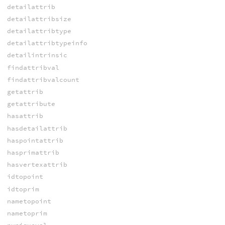
detailattrib
detailattribsize
detailattribtype
detailattribtypeinfo
detailintrinsic
findattribval
findattribvalcount
getattrib
getattribute
hasattrib
hasdetailattrib
haspointattrib
hasprimattrib
hasvertexattrib
idtopoint
idtoprim
nametopoint
nametoprim