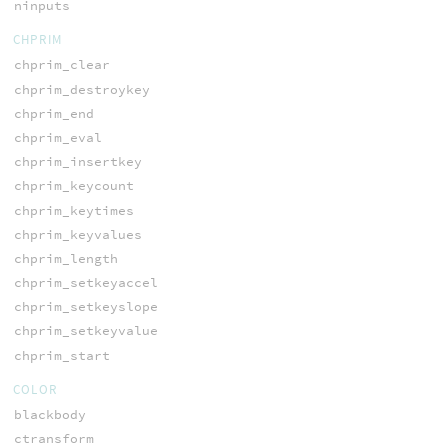
ninputs
CHPRIM
chprim_clear
chprim_destroykey
chprim_end
chprim_eval
chprim_insertkey
chprim_keycount
chprim_keytimes
chprim_keyvalues
chprim_length
chprim_setkeyaccel
chprim_setkeyslope
chprim_setkeyvalue
chprim_start
COLOR
blackbody
ctransform