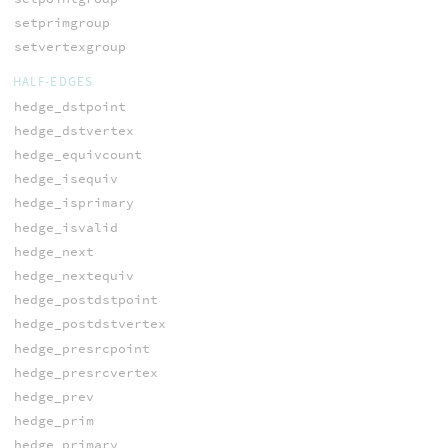
setprimgroup
setvertexgroup
HALF-EDGES
hedge_dstpoint
hedge_dstvertex
hedge_equivcount
hedge_isequiv
hedge_isprimary
hedge_isvalid
hedge_next
hedge_nextequiv
hedge_postdstpoint
hedge_postdstvertex
hedge_presrcpoint
hedge_presrcvertex
hedge_prev
hedge_prim
hedge_primary