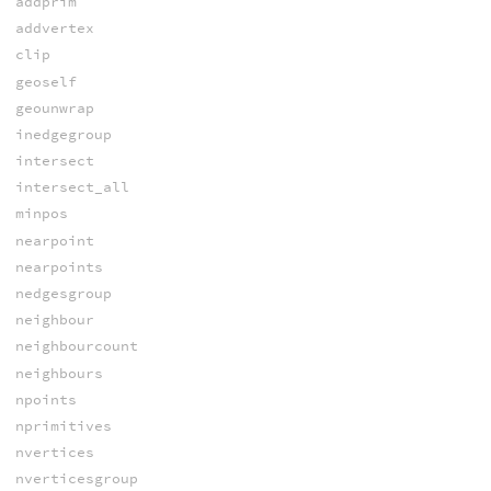
addprim
addvertex
clip
geoself
geounwrap
inedgegroup
intersect
intersect_all
minpos
nearpoint
nearpoints
nedgesgroup
neighbour
neighbourcount
neighbours
npoints
nprimitives
nvertices
nverticesgroup