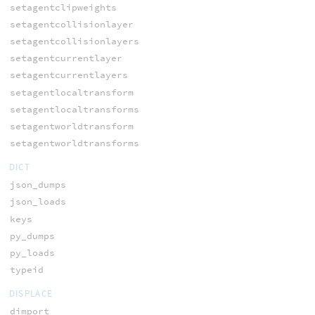
setagentclipweights
setagentcollisionlayer
setagentcollisionlayers
setagentcurrentlayer
setagentcurrentlayers
setagentlocaltransform
setagentlocaltransforms
setagentworldtransform
setagentworldtransforms
DICT
json_dumps
json_loads
keys
py_dumps
py_loads
typeid
DISPLACE
dimport