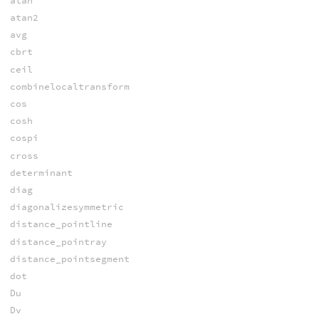
atan
atan2
avg
cbrt
ceil
combinelocaltransform
cos
cosh
cospi
cross
determinant
diag
diagonalizesymmetric
distance_pointline
distance_pointray
distance_pointsegment
dot
Du
Dv