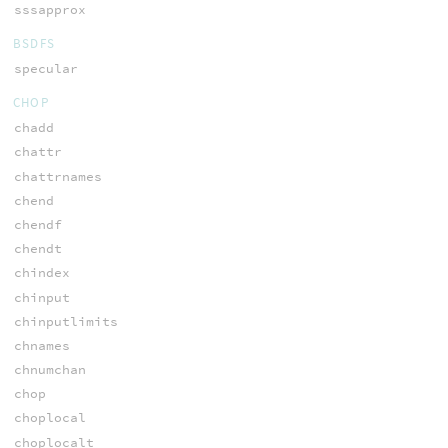
sssapprox
BSDFS
specular
CHOP
chadd
chattr
chattrnames
chend
chendf
chendt
chindex
chinput
chinputlimits
chnames
chnumchan
chop
choplocal
choplocalt