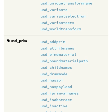
usd_uniquetransformname
usd_variants
usd_variantselection
usd_variantsets
usd_worldtransform
usd_prim
usd_addprim
usd_attribnames
usd_bindmaterial
usd_boundmaterialpath
usd_childnames
usd_drawmode
usd_hasapi
usd_haspayload
usd_iprimvarnames
usd_isabstract
usd_isactive