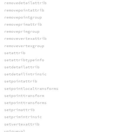
removedetailattrib
removepointattrib
removepointgroup
removeprimattrib
removeprimgroup
removevertexattrib
removevertexgroup
setattrib
setattribtypeinfo
setdetailattrib
setdetailintrinsic
setpointattrib
setpointlocaltransforms
setpointtransform
setpointtransforms
setprimattrib
setprimintrinsic
setvertexattrib
uniqueval