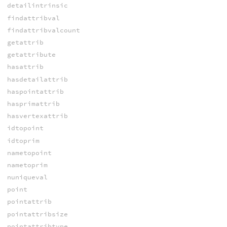
detailintrinsic
findattribval
findattribvalcount
getattrib
getattribute
hasattrib
hasdetailattrib
haspointattrib
hasprimattrib
hasvertexattrib
idtopoint
idtoprim
nametopoint
nametoprim
nuniqueval
point
pointattrib
pointattribsize
pointattribtype