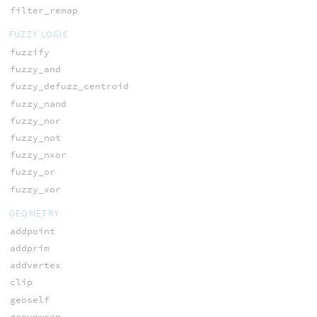
filter_remap
FUZZY LOGIC
fuzzify
fuzzy_and
fuzzy_defuzz_centroid
fuzzy_nand
fuzzy_nor
fuzzy_not
fuzzy_nxor
fuzzy_or
fuzzy_xor
GEOMETRY
addpoint
addprim
addvertex
clip
geoself
geounwrap