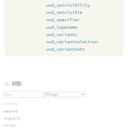
usd_setvisibility
usd_setvisible
usd_specifier
usd_typename
usd_variants
usd_variantselection
usd_variantsets
VEX
関数
ARRAYS
append
argsort
array