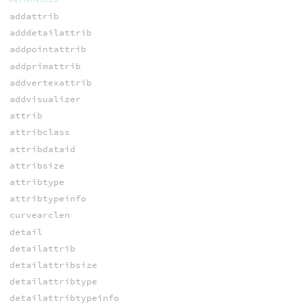
addattrib
adddetailattrib
addpointattrib
addprimattrib
addvertexattrib
addvisualizer
attrib
attribclass
attribdataid
attribsize
attribtype
attribtypeinfo
curvearclen
detail
detailattrib
detailattribsize
detailattribtype
detailattribtypeinfo