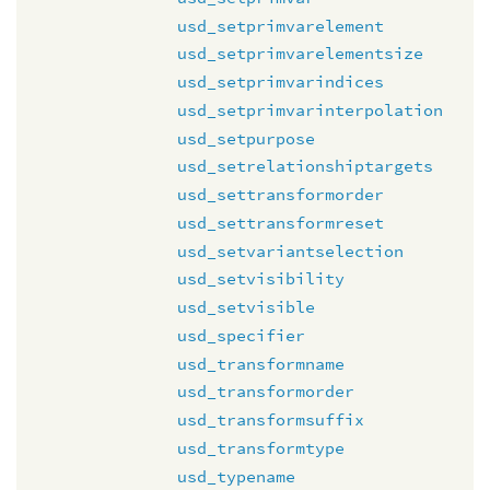
usd_setprimvarelement
usd_setprimvarelementsize
usd_setprimvarindices
usd_setprimvarinterpolation
usd_setpurpose
usd_setrelationshiptargets
usd_settransformorder
usd_settransformreset
usd_setvariantselection
usd_setvisibility
usd_setvisible
usd_specifier
usd_transformname
usd_transformorder
usd_transformsuffix
usd_transformtype
usd_typename