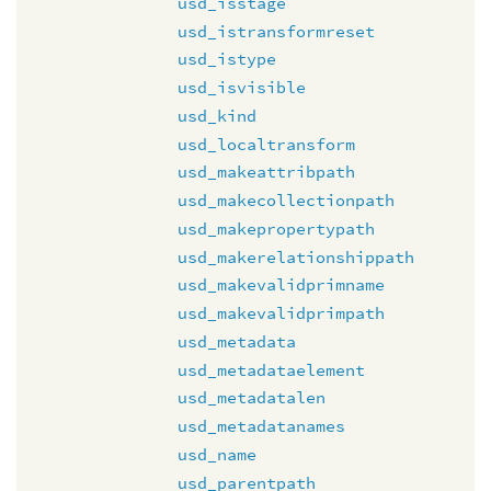
usd_isstage
usd_istransformreset
usd_istype
usd_isvisible
usd_kind
usd_localtransform
usd_makeattribpath
usd_makecollectionpath
usd_makepropertypath
usd_makerelationshippath
usd_makevalidprimname
usd_makevalidprimpath
usd_metadata
usd_metadataelement
usd_metadatalen
usd_metadatanames
usd_name
usd_parentpath