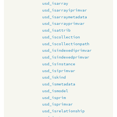
usd_isarray
usd_isarrayiprimvar
usd_isarraymetadata
usd_isarrayprimvar
usd_isattrib
usd_iscollection
usd_iscollectionpath
usd_isindexediprimvar
usd_isindexedprimvar
usd_isinstance
usd_isiprimvar
usd_iskind
usd_ismetadata
usd_ismodel
usd_isprim
usd_isprimvar
usd_isrelationship