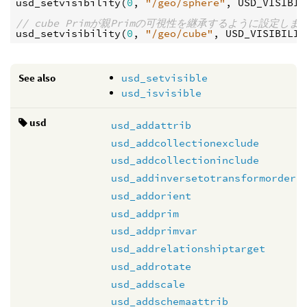
usd_setvisibility
(
0
, 
"/geo/sphere"
, 
USD_VISIBIL
// cube Primが親Primの可視性を継承するように設定しま
usd_setvisibility
(
0
, 
"/geo/cube"
, 
USD_VISIBILIT
See also
usd_setvisible
usd_isvisible
usd
usd_addattrib
usd_addcollectionexclude
usd_addcollectioninclude
usd_addinversetotransformorder
usd_addorient
usd_addprim
usd_addprimvar
usd_addrelationshiptarget
usd_addrotate
usd_addscale
usd_addschemaattrib