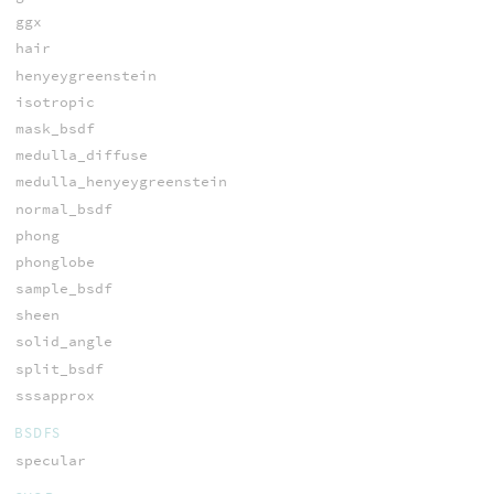
ggx
hair
henyeygreenstein
isotropic
mask_bsdf
medulla_diffuse
medulla_henyeygreenstein
normal_bsdf
phong
phonglobe
sample_bsdf
sheen
solid_angle
split_bsdf
sssapprox
BSDFS
specular