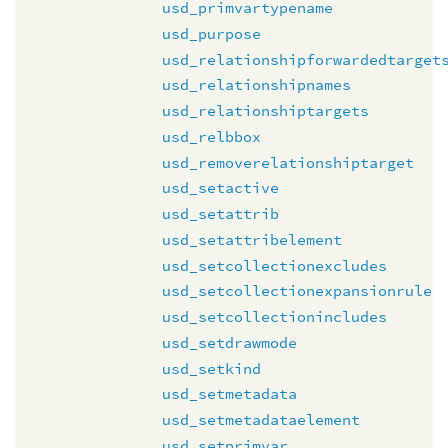
usd_primvartypename
usd_purpose
usd_relationshipforwardedtarget
usd_relationshipnames
usd_relationshiptargets
usd_relbbox
usd_removerelationshiptarget
usd_setactive
usd_setattrib
usd_setattribelement
usd_setcollectionexcludes
usd_setcollectionexpansionrule
usd_setcollectionincludes
usd_setdrawmode
usd_setkind
usd_setmetadata
usd_setmetadataelement
usd_setprimvar