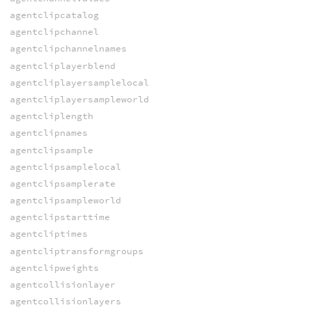
agentclipcatalog
agentclipchannel
agentclipchannelnames
agentcliplayerblend
agentcliplayersamplelocal
agentcliplayersampleworld
agentcliplength
agentclipnames
agentclipsample
agentclipsamplelocal
agentclipsamplerate
agentclipsampleworld
agentclipstarttime
agentcliptimes
agentcliptransformgroups
agentclipweights
agentcollisionlayer
agentcollisionlayers