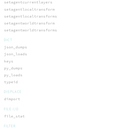
setagentcurrentlayers
setagentlocaltransform
setagentlocaltransforms
setagentworldtransform
setagentworldtransforms
DICT
json_dumps
json_loads
keys
py_dumps
py_loads
typeid
DISPLACE
dimport
FILE I/O
file_stat
FILTER