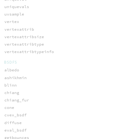
uniquevals
uvsample
vertex
vertexattrib
vertexattribsize
vertexattribtype
vertexattribtypeinfo
BSDFS
albedo
ashikhmin
blinn
chiang
chiang_fur
cone
cvex_bsdf
diffuse
eval_bsdf
getbounces