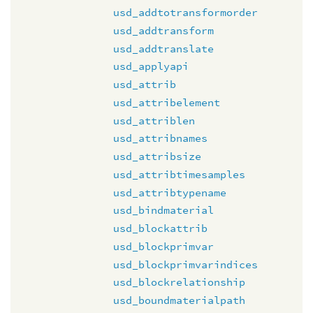
usd_addtotransformorder
usd_addtransform
usd_addtranslate
usd_applyapi
usd_attrib
usd_attribelement
usd_attriblen
usd_attribnames
usd_attribsize
usd_attribtimesamples
usd_attribtypename
usd_bindmaterial
usd_blockattrib
usd_blockprimvar
usd_blockprimvarindices
usd_blockrelationship
usd_boundmaterialpath