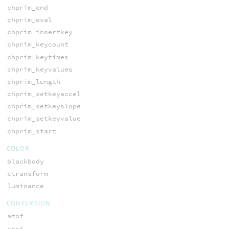
chprim_end
chprim_eval
chprim_insertkey
chprim_keycount
chprim_keytimes
chprim_keyvalues
chprim_length
chprim_setkeyaccel
chprim_setkeyslope
chprim_setkeyvalue
chprim_start
COLOR
blackbody
ctransform
luminance
CONVERSION
atof
atoi