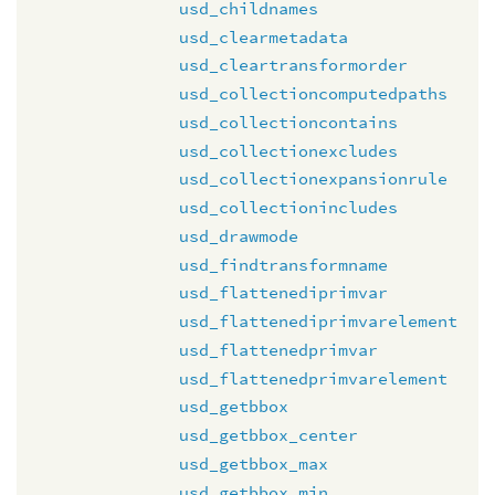
usd_childnames
usd_clearmetadata
usd_cleartransformorder
usd_collectioncomputedpaths
usd_collectioncontains
usd_collectionexcludes
usd_collectionexpansionrule
usd_collectionincludes
usd_drawmode
usd_findtransformname
usd_flattenediprimvar
usd_flattenediprimvarelement
usd_flattenedprimvar
usd_flattenedprimvarelement
usd_getbbox
usd_getbbox_center
usd_getbbox_max
usd_getbbox_min