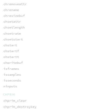
chremoveattr
chrename
chresizebuf
chsetattr
chsetlength
chsetrate
chsetstart
chstart
chstartf
chstartt
chwritebuf
isframes
issamples
isseconds
ninputs
CHPRIM
chprim_clear
chprim_destroykey