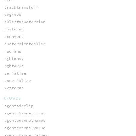
cracktransform
degrees
eulertoquaternion
hsvtorgb
qconvert
quaterniontoeuler
radians
rgbtohsv
rgbtoxyz
serialize
unserialize
xyztorgb
CROWDS
agentaddclip
agentchannelcount
agentchannelnames
agentchannelvalue
agentchannelvalues