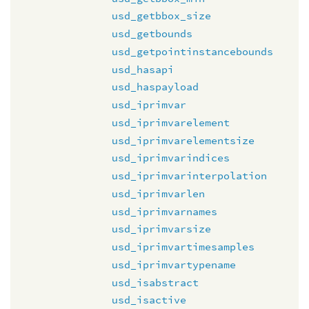
usd_getbbox_size
usd_getbounds
usd_getpointinstancebounds
usd_hasapi
usd_haspayload
usd_iprimvar
usd_iprimvarelement
usd_iprimvarelementsize
usd_iprimvarindices
usd_iprimvarinterpolation
usd_iprimvarlen
usd_iprimvarnames
usd_iprimvarsize
usd_iprimvartimesamples
usd_iprimvartypename
usd_isabstract
usd_isactive