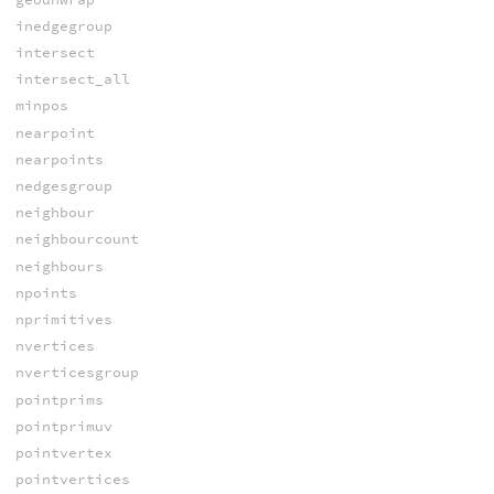
inedgegroup
intersect
intersect_all
minpos
nearpoint
nearpoints
nedgesgroup
neighbour
neighbourcount
neighbours
npoints
nprimitives
nvertices
nverticesgroup
pointprims
pointprimuv
pointvertex
pointvertices