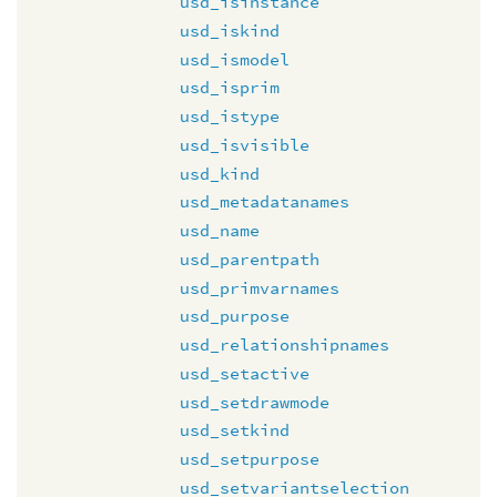
usd_isinstance
usd_iskind
usd_ismodel
usd_isprim
usd_istype
usd_isvisible
usd_kind
usd_metadatanames
usd_name
usd_parentpath
usd_primvarnames
usd_purpose
usd_relationshipnames
usd_setactive
usd_setdrawmode
usd_setkind
usd_setpurpose
usd_setvariantselection