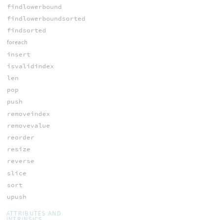
findlowerbound
findlowerboundsorted
findsorted
foreach
insert
isvalidindex
len
pop
push
removeindex
removevalue
reorder
resize
reverse
slice
sort
upush
ATTRIBUTES AND
INTRINSICS