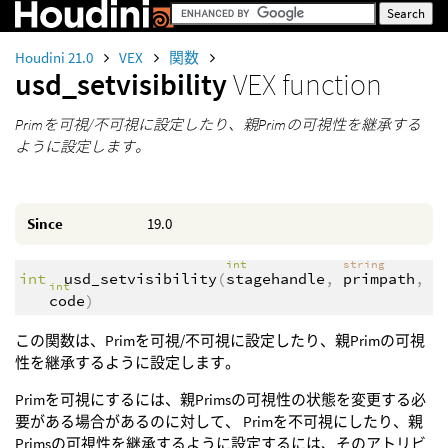
Houdini 21.0
VEX
関数
usd_setvisibility
VEX function
Primを可視/不可視に設定したり、親Primの可視性を継承する
ように設定します。
Since
19.0
int
string
int
usd_setvisibility
(
stagehandle
,
primpath
,
int
code
)
この関数は、Primを可視/不可視に設定したり、親Primの可視
性を継承するように設定します。
Primを可視にするには、親Primsの可視性の状態を変更する必
要がある場合があるのに対して、 Primを不可視にしたり、親
Primsの可視性を継承するように設定するには、そのアトリビ