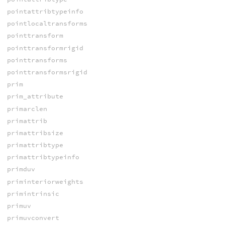
pointattribtypeinfo
pointlocaltransforms
pointtransform
pointtransformrigid
pointtransforms
pointtransformsrigid
prim
prim_attribute
primarclen
primattrib
primattribsize
primattribtype
primattribtypeinfo
primduv
priminteriorweights
primintrinsic
primuv
primuvconvert