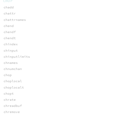
CHOP
chadd
chattr
chattrnames
chend
chendf
chendt
chindex
chinput
chinputlimits
chnames
chnumchan
chop
choplocal
choplocalt
chopt
chrate
chreadbuf
chremove