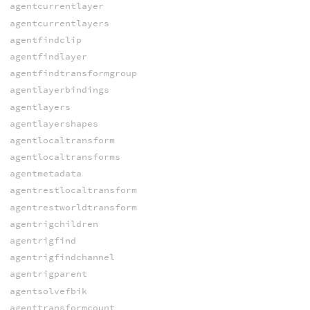
agentcurrentlayer
agentcurrentlayers
agentfindclip
agentfindlayer
agentfindtransformgroup
agentlayerbindings
agentlayers
agentlayershapes
agentlocaltransform
agentlocaltransforms
agentmetadata
agentrestlocaltransform
agentrestworldtransform
agentrigchildren
agentrigfind
agentrigfindchannel
agentrigparent
agentsolvefbik
agenttransformcount