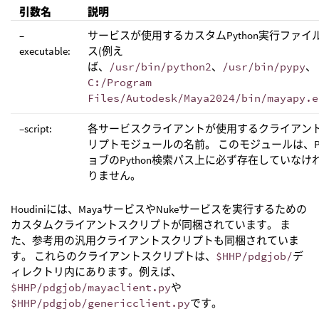
引数名
説明
–
サービスが使用するカスタムPython実行ファイ
executable:
ス(例え
ば、
/usr/bin/python2
、
/usr/bin/pypy
、
C:/Program
Files/Autodesk/Maya2024/bin/mayapy.e
–script:
各サービスクライアントが使用するクライアン
リプトモジュールの名前。 このモジュールは、P
ョブのPython検索パス上に必ず存在していなけ
りません。
Houdiniには、MayaサービスやNukeサービスを実行するための
カスタムクライアントスクリプトが同梱されています。 ま
た、参考用の汎用クライアントスクリプトも同梱されていま
す。 これらのクライアントスクリプトは、
$HHP/pdgjob/
デ
ィレクトリ内にあります。例えば、
$HHP/pdgjob/mayaclient.py
や
$HHP/pdgjob/genericclient.py
です。