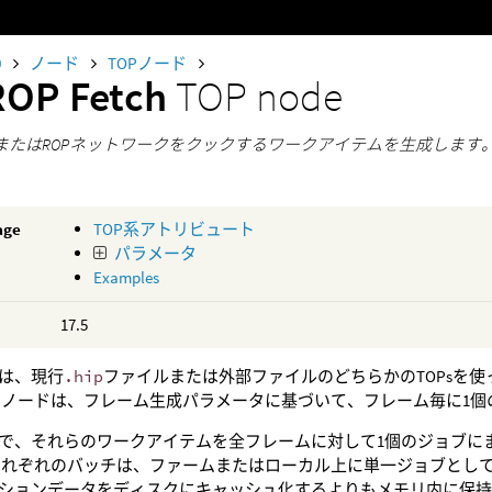
0
ノード
TOPノード
ROP Fetch
TOP node
ドまたはROPネットワークをクックするワークアイテムを生成します
age
TOP系アトリビュート
パラメータ
Examples
17.5
は、現行
.hip
ファイルまたは外部ファイルのどちらかのTOPsを使
のノードは、フレーム生成パラメータに基づいて、フレーム毎に1
で、それらのワークアイテムを全フレームに対して1個のジョブに
それぞれのバッチは、ファームまたはローカル上に単一ジョブとし
ションデータをディスクにキャッシュ化するよりもメモリ内に保持