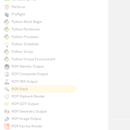
Perforce
Preflight
Python Block Begin
Python Partitioner
Python Processor
Python Scheduler
Python Script
Python Virtual Environment
ROP Alembic Output
ROP Composite Output
ROP FBX Output
ROP Fetch
ROP Flipbook Render
ROP GLTF Output
ROP Geometry Output
ROP Image Output
ROP Karma Render