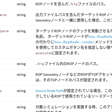
string
ROPノードを含んだ
.hip
ファイルのパス。
arm
string
出力ファイルパスを含んだターゲットROPノ
Geometryノードと一緒に使用した場合、こ
parm
string
ターゲットROPノードのクックを発動させる
名前。 ターゲットROPノードが
hou.RopNod
の代わりに
hou.RopNode.render
メソッド
を使用してカスタムボタン名を指定しない限
execute
に設定されます。
string
.hip
ファイル内のROPノードのパス。
string
ROP GeometryノードなどのROPがTO
は、そのTOPノードのパスが設定されます。
p
string
Source Node Path
が設定されている場合、こ
クしているROPで使用されているソースデー
string
分散シミュレーションを実施する時、このアトリビ