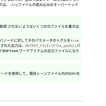
ズは、
.hip
ファイルの読み込みのオーバーヘッド
て取得
されない
ようないくつかのファイルを書き出
バノードに対してそのパラメータのトグルを
true
トされた出力は、
OUTPUT_FILE:{file_path};
パ
が
ROP Fetch
ワークアイテムの出力ファイルになり
ードを使用して、既存シーンファイル内のROPsを