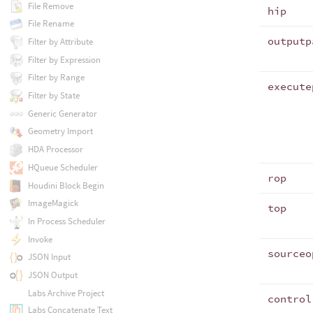
File Remove
hip
File Rename
outputp
Filter by Attribute
Filter by Expression
Filter by Range
execute
Filter by State
Generic Generator
Geometry Import
HDA Processor
HQueue Scheduler
rop
Houdini Block Begin
ImageMagick
top
In Process Scheduler
Invoke
sourceo
JSON Input
JSON Output
Labs Archive Project
control
Labs Concatenate Text