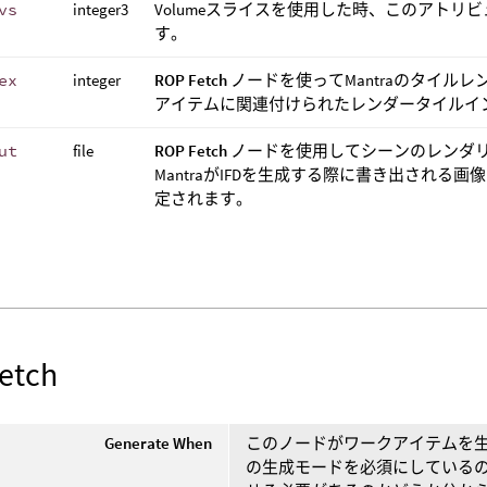
vs
integer3
Volumeスライスを使用した時、このアトリビ
す。
ex
integer
ROP Fetch
ノードを使ってMantraのタイル
アイテムに関連付けられたレンダータイルイ
ut
file
ROP Fetch
ノードを使用してシーンのレンダリ
MantraがIFDを生成する際に書き出される
定されます。
etch
Generate When
このノードがワークアイテムを生
の生成モードを必須にしている