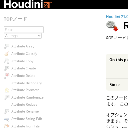
Houdini 21.
TOPノード
ROPノー
Attribute Array
Attribute Classify
On this p
Attribute Copy
Attribute Create
Attribute Delete
Attribute Dictionary
Since
Attribute Promote
Attribute Randomize
このノード
ます。 こ
Attribute Reduce
Attribute Rename
オプション
Attribute String Edit
きます。 
Attribute from File
シミュレー