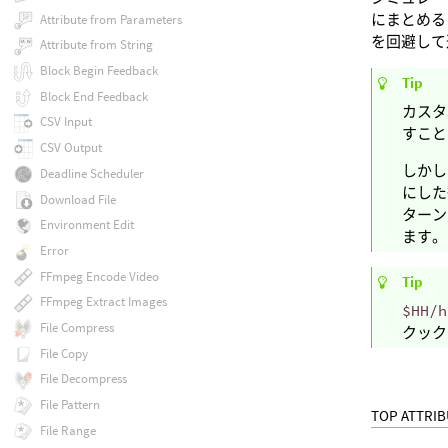
にまとめる
Attribute from Parameters
を回避して
Attribute from String
Block Begin Feedback
Tip
Block End Feedback
カスタ
CSV Input
すこと
CSV Output
しかし
Deadline Scheduler
にした
Download File
ターン
Environment Edit
ます。
Error
FFmpeg Encode Video
Tip
FFmpeg Extract Images
$HH/h
File Compress
クック
File Copy
File Decompress
File Pattern
TOP ATTRI
File Range