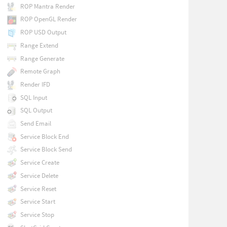
ROP Mantra Render
ROP OpenGL Render
ROP USD Output
Range Extend
Range Generate
Remote Graph
Render IFD
SQL Input
SQL Output
Send Email
Service Block End
Service Block Send
Service Create
Service Delete
Service Reset
Service Start
Service Stop