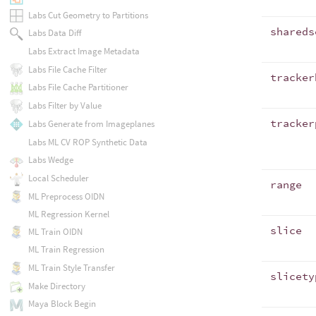
Labs Cut Geometry to Partitions
shareds
Labs Data Diff
Labs Extract Image Metadata
Labs File Cache Filter
tracker
Labs File Cache Partitioner
Labs Filter by Value
tracker
Labs Generate from Imageplanes
Labs ML CV ROP Synthetic Data
Labs Wedge
Local Scheduler
range
ML Preprocess OIDN
ML Regression Kernel
slice
ML Train OIDN
ML Train Regression
ML Train Style Transfer
slicety
Make Directory
Maya Block Begin