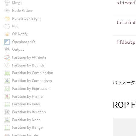
slicedi
Merge
Node Pattern
Nuke Block Begin
tileind
Null
OP Notify
OpenImageIO
ifdoutp
Output
Partition by Attribute
Partition by Bounds
Partition by Combination
Partition by Comparison
パラメータ
Partition by Expression
Partition by Frame
ROP F
Partition by Index
Partition by Iteration
Partition by Node
Partition by Range
Partition by Tile