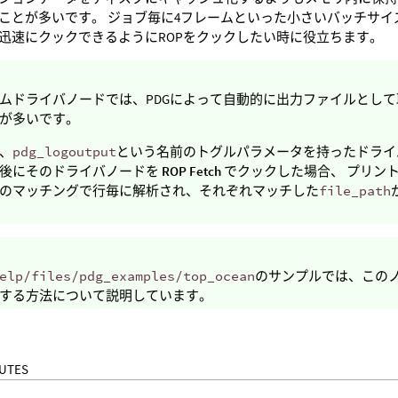
ことが多いです。 ジョブ毎に4フレームといった小さいバッチサイ
迅速にクックできるようにROPをクックしたい時に役立ちます。
ムドライバノードでは、PDGによって自動的に出力ファイルとし
が多いです。
、
pdg_logoutput
という名前のトグルパラメータを持ったドライ
後にそのドライバノードを
ROP Fetch
でクックした場合、 プリン
のマッチングで行毎に解析され、それぞれマッチした
file_path
elp/files/pdg_examples/top_ocean
のサンプルでは、このノ
する方法について説明しています。
BUTES