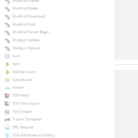
ShotGrid Create
ShotGrid Delete
ShotGrid Download
ShotGrid Find
ShotGrid Server Begin
Shotgun Update
Shotgun Upload
Sort
Split
Split by Count
Subnetwork
Switch
TOP Fetch
TOP Fetch Input
Text Output
Tractor Scheduler
URL Request
USD Add Assets to Gallery