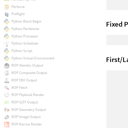
Perforce
Preflight
Python Block Begin
Fixed P
Python Partitioner
Python Processor
Python Scheduler
Python Script
First/L
Python Virtual Environment
ROP Alembic Output
ROP Composite Output
ROP FBX Output
ROP Fetch
ROP Flipbook Render
ROP GLTF Output
ROP Geometry Output
ROP Image Output
ROP Karma Render