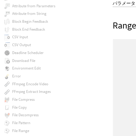
パラメータ
Attribute from Parameters
Attribute from String
Block Begin Feedback
Rang
Block End Feedback
CSV Input
CSV Output
Deadline Scheduler
Download File
Environment Edit
Error
FFmpeg Encode Video
FFmpeg Extract Images
File Compress
File Copy
File Decompress
File Pattern
File Range