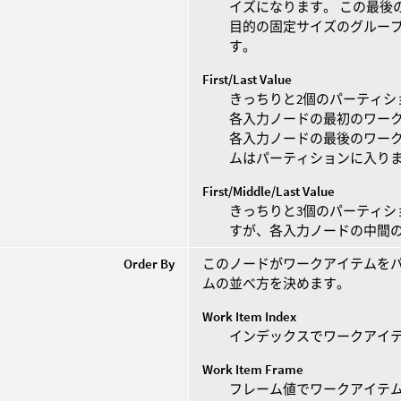
イズになります。 この最後
目的の固定サイズのグルー
す。
First/Last Value
きっちりと2個のパーティシ
各入力ノードの最初のワー
各入力ノードの最後のワーク
ムはパーティションに入り
First/Middle/Last Value
きっちりと3個のパーティ
すが、各入力ノードの中間
Order By
このノードがワークアイテムを
ムの並べ方を決めます。
Work Item Index
インデックスでワークアイ
Work Item Frame
フレーム値でワークアイテ