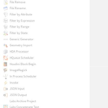
File Remove
File Rename
Filter by Attribute
Filter by Expression
Filter by Range
Filter by State
Generic Generator
Geometry Import
HDA Processor
HQueue Scheduler
Houdini Block Begin
ImageMagick
In Process Scheduler
Invoke
JSON Input
JSON Output
Labs Archive Project
Labs Concatenate Text