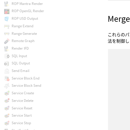
ROP Mantra Render
ROP OpenGL Render
Merge
ROP USD Output
Range Extend
Range Generate
これらのパ
Remote Graph
法を制御し
Render IFD
SQL Input
SQL Output
Send Email
Service Block End
Service Block Send
Service Create
Service Delete
Service Reset
Service Start
Service Stop