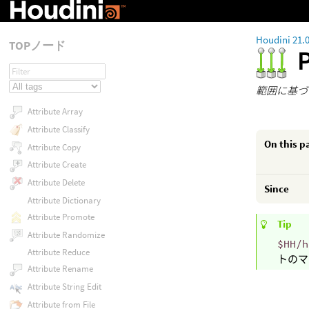
Houdini 21.
TOPノード
範囲に基づ
Attribute Array
Attribute Classify
On this p
Attribute Copy
Attribute Create
Attribute Delete
Since
Attribute Dictionary
Attribute Promote
Tip
Attribute Randomize
$HH/h
Attribute Reduce
トのマ
Attribute Rename
Attribute String Edit
Attribute from File