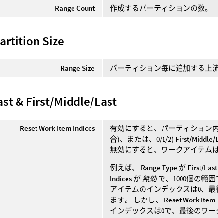
Range Count
作成するパーティションの数。
artition Size
Range Size
パーティション毎に追加する上
ast & First/Middle/Last
Reset Work Item Indices
有効にすると、パーティション内
合)、または、0/1/2(
First/Middle/
無効にすると、ワークアイテム
例えば、
Range Type
が
First/Last
Indices
が
無効
で、1000個の範
アイテムのインデックスは0、最
ます。 しかし、
Reset Work Item 
インデックスは0で、最後のワ