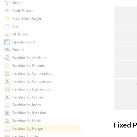
Merge
Node Pattern
Nuke Block Begin
Null
OP Notify
OpenImageIO
Output
Partition by Attribute
Partition by Bounds
Partition by Combination
Partition by Comparison
Partition by Expression
Partition by Frame
Partition by Index
Partition by Iteration
Partition by Node
Fixed P
Partition by Range
Partition by Tile