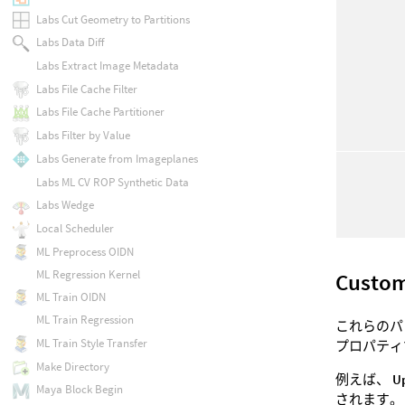
Labs Cut Geometry to Partitions
Labs Data Diff
Labs Extract Image Metadata
Labs File Cache Filter
Labs File Cache Partitioner
Labs Filter by Value
Labs Generate from Imageplanes
Labs ML CV ROP Synthetic Data
Labs Wedge
Local Scheduler
ML Preprocess OIDN
ML Regression Kernel
Custo
ML Train OIDN
ML Train Regression
これらのパ
ML Train Style Transfer
プロパティ
Make Directory
例えば、
U
Maya Block Begin
されます。