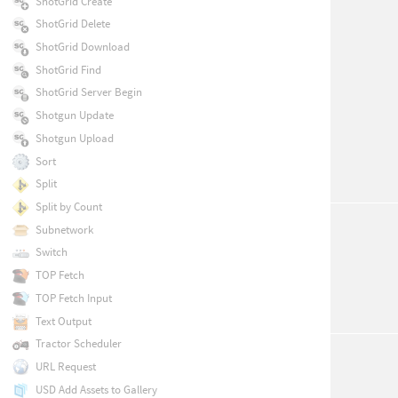
ShotGrid Create
ShotGrid Delete
ShotGrid Download
ShotGrid Find
ShotGrid Server Begin
Shotgun Update
Shotgun Upload
Sort
Split
Split by Count
Subnetwork
Switch
TOP Fetch
TOP Fetch Input
Text Output
Tractor Scheduler
URL Request
USD Add Assets to Gallery