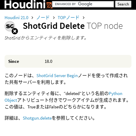
Houdini 21.0
ノード
TOPノード
ShotGrid Delete
TOP node
ShotGridからエンティティを削除します。
Since
18.0
このノードは、
ShotGrid Server Begin
ノードを使って作成され
た共有サーバーを利用します。
削除するエンティティ毎に、“deleted”という名前の
Python
Object
アトリビュート付きでワークアイテムが生成されます。
この値は、TrueまたはFalseのどちらかになります。
詳細は、
Shotgun.delete
を参照してください。