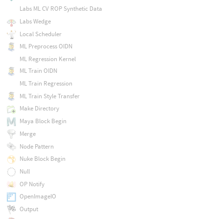
Labs ML CV ROP Synthetic Data
Labs Wedge
Local Scheduler
ML Preprocess OIDN
ML Regression Kernel
ML Train OIDN
ML Train Regression
ML Train Style Transfer
Make Directory
Maya Block Begin
Merge
Node Pattern
Nuke Block Begin
Null
OP Notify
OpenImageIO
Output