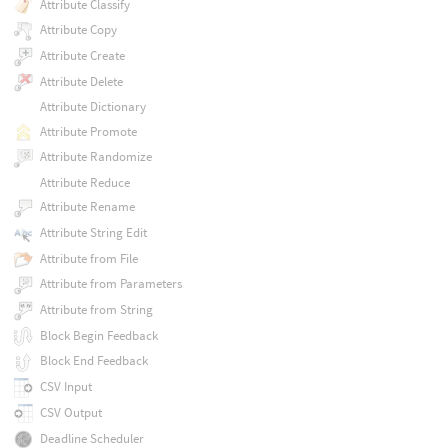
Attribute Classify
Attribute Copy
Attribute Create
Attribute Delete
Attribute Dictionary
Attribute Promote
Attribute Randomize
Attribute Reduce
Attribute Rename
Attribute String Edit
Attribute from File
Attribute from Parameters
Attribute from String
Block Begin Feedback
Block End Feedback
CSV Input
CSV Output
Deadline Scheduler