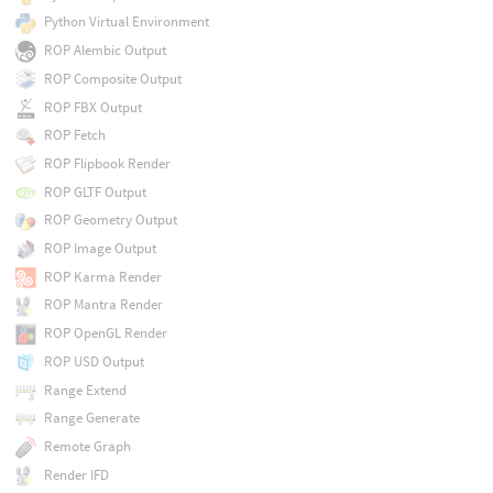
Python Virtual Environment
ROP Alembic Output
ROP Composite Output
ROP FBX Output
ROP Fetch
ROP Flipbook Render
ROP GLTF Output
ROP Geometry Output
ROP Image Output
ROP Karma Render
ROP Mantra Render
ROP OpenGL Render
ROP USD Output
Range Extend
Range Generate
Remote Graph
Render IFD