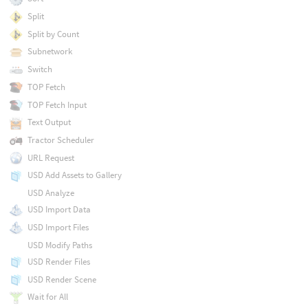
Split
Split by Count
Subnetwork
Switch
TOP Fetch
TOP Fetch Input
Text Output
Tractor Scheduler
URL Request
USD Add Assets to Gallery
USD Analyze
USD Import Data
USD Import Files
USD Modify Paths
USD Render Files
USD Render Scene
Wait for All