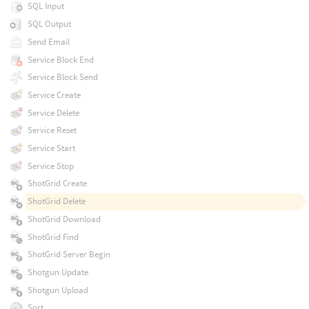
SQL Input
SQL Output
Send Email
Service Block End
Service Block Send
Service Create
Service Delete
Service Reset
Service Start
Service Stop
ShotGrid Create
ShotGrid Delete
ShotGrid Download
ShotGrid Find
ShotGrid Server Begin
Shotgun Update
Shotgun Upload
Sort