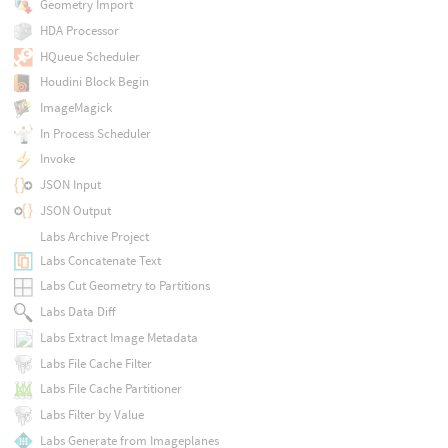
Geometry Import
HDA Processor
HQueue Scheduler
Houdini Block Begin
ImageMagick
In Process Scheduler
Invoke
JSON Input
JSON Output
Labs Archive Project
Labs Concatenate Text
Labs Cut Geometry to Partitions
Labs Data Diff
Labs Extract Image Metadata
Labs File Cache Filter
Labs File Cache Partitioner
Labs Filter by Value
Labs Generate from Imageplanes