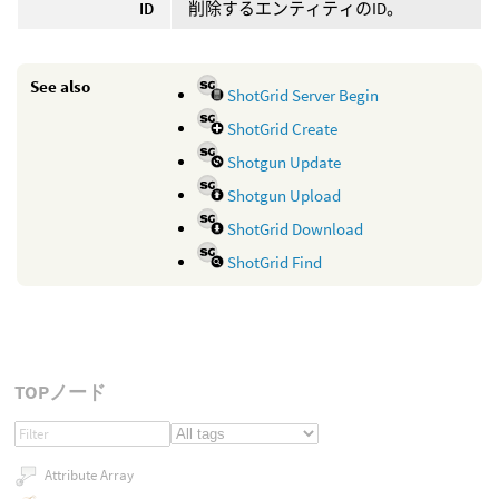
ID
削除するエンティティのID。
See also
ShotGrid Server Begin
ShotGrid Create
Shotgun Update
Shotgun Upload
ShotGrid Download
ShotGrid Find
TOPノード
Attribute Array