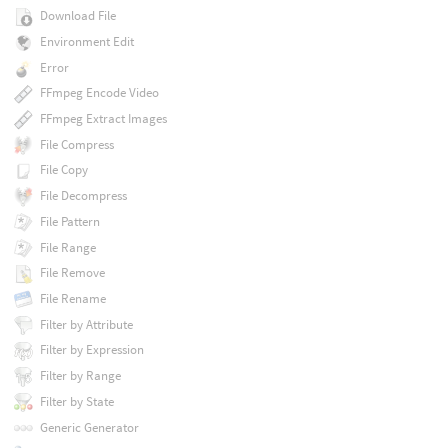
Download File
Environment Edit
Error
FFmpeg Encode Video
FFmpeg Extract Images
File Compress
File Copy
File Decompress
File Pattern
File Range
File Remove
File Rename
Filter by Attribute
Filter by Expression
Filter by Range
Filter by State
Generic Generator