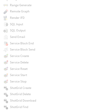
Range Generate
Remote Graph
Render IFD
SQL Input
SQL Output
Send Email
Service Block End
Service Block Send
Service Create
Service Delete
Service Reset
Service Start
Service Stop
ShotGrid Create
ShotGrid Delete
ShotGrid Download
ShotGrid Find