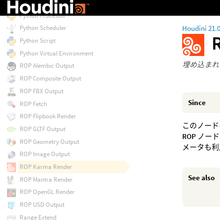
Python Partitioner
Python Processor
Houdini 21.
Python Scheduler
Python Script
Python Virtual Environment
埋め込まれ
ROP Alembic Output
ROP Composite Output
ROP FBX Output
Since
ROP Fetch
ROP Flipbook Render
このノード
ROP GLTF Output
ROP
ノード
ROP Geometry Output
メータも利
ROP Image Output
ROP Karma Render
See also
ROP Mantra Render
ROP OpenGL Render
ROP USD Output
Range Extend