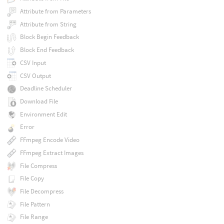
Attribute from Parameters
Attribute from String
Block Begin Feedback
Block End Feedback
CSV Input
CSV Output
Deadline Scheduler
Download File
Environment Edit
Error
FFmpeg Encode Video
FFmpeg Extract Images
File Compress
File Copy
File Decompress
File Pattern
File Range