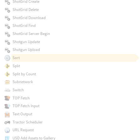
ShotGrid Create
ShotGrid Delete
ShotGrid Download
ShotGrid Find
ShotGrid Server Begin
Shotgun Update
Shotgun Upload
Sort
Split
Split by Count
Subnetwork
Switch
TOP Fetch
TOP Fetch Input
Text Output
Tractor Scheduler
URL Request
USD Add Assets to Gallery