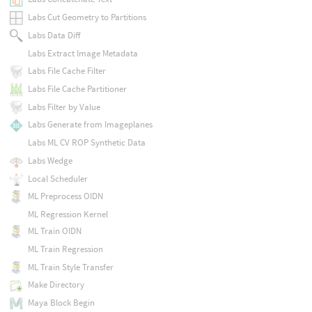
Labs Cut Geometry to Partitions
Labs Data Diff
Labs Extract Image Metadata
Labs File Cache Filter
Labs File Cache Partitioner
Labs Filter by Value
Labs Generate from Imageplanes
Labs ML CV ROP Synthetic Data
Labs Wedge
Local Scheduler
ML Preprocess OIDN
ML Regression Kernel
ML Train OIDN
ML Train Regression
ML Train Style Transfer
Make Directory
Maya Block Begin