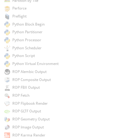
Partition by Tile
Perforce
Preflight
Python Block Begin
Python Partitioner
Python Processor
Python Scheduler
Python Script
Python Virtual Environment
ROP Alembic Output
ROP Composite Output
ROP FBX Output
ROP Fetch
ROP Flipbook Render
ROP GLTF Output
ROP Geometry Output
ROP Image Output
ROP Karma Render