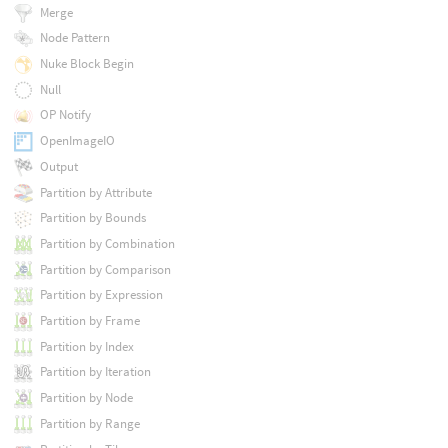
Merge
Node Pattern
Nuke Block Begin
Null
OP Notify
OpenImageIO
Output
Partition by Attribute
Partition by Bounds
Partition by Combination
Partition by Comparison
Partition by Expression
Partition by Frame
Partition by Index
Partition by Iteration
Partition by Node
Partition by Range