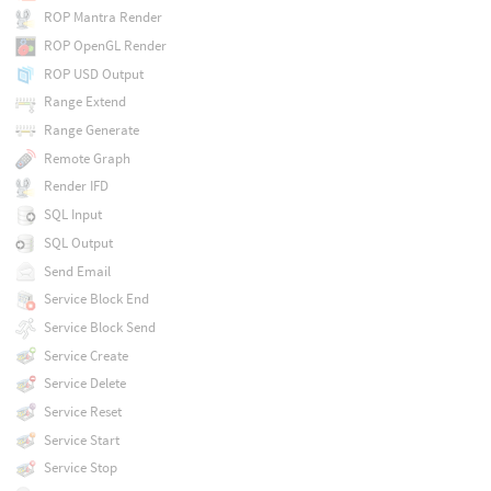
ROP Mantra Render
ROP OpenGL Render
ROP USD Output
Range Extend
Range Generate
Remote Graph
Render IFD
SQL Input
SQL Output
Send Email
Service Block End
Service Block Send
Service Create
Service Delete
Service Reset
Service Start
Service Stop