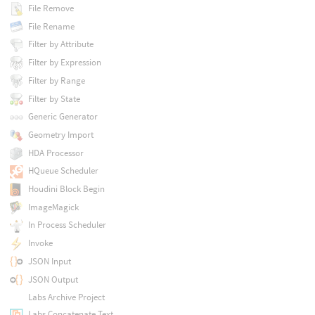
File Remove
File Rename
Filter by Attribute
Filter by Expression
Filter by Range
Filter by State
Generic Generator
Geometry Import
HDA Processor
HQueue Scheduler
Houdini Block Begin
ImageMagick
In Process Scheduler
Invoke
JSON Input
JSON Output
Labs Archive Project
Labs Concatenate Text