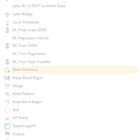
Labs ML CV ROP Synthetic Data
Labs Wedge
Local Scheduler
ML Preprocess OIDN
ML Regression Kernel
ML Train OIDN
ML Train Regression
ML Train Style Transfer
Make Directory
Maya Block Begin
Merge
Node Pattern
Nuke Block Begin
Null
OP Notify
OpenImageIO
Output