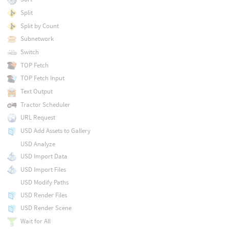
Split
Split by Count
Subnetwork
Switch
TOP Fetch
TOP Fetch Input
Text Output
Tractor Scheduler
URL Request
USD Add Assets to Gallery
USD Analyze
USD Import Data
USD Import Files
USD Modify Paths
USD Render Files
USD Render Scene
Wait for All