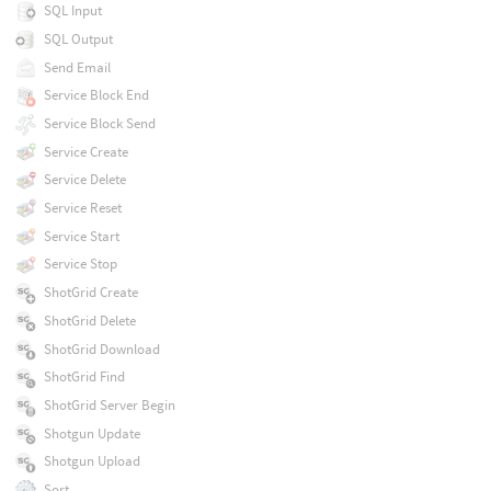
SQL Input
SQL Output
Send Email
Service Block End
Service Block Send
Service Create
Service Delete
Service Reset
Service Start
Service Stop
ShotGrid Create
ShotGrid Delete
ShotGrid Download
ShotGrid Find
ShotGrid Server Begin
Shotgun Update
Shotgun Upload
Sort