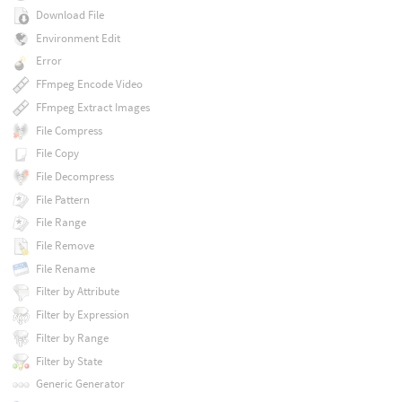
Download File
Environment Edit
Error
FFmpeg Encode Video
FFmpeg Extract Images
File Compress
File Copy
File Decompress
File Pattern
File Range
File Remove
File Rename
Filter by Attribute
Filter by Expression
Filter by Range
Filter by State
Generic Generator