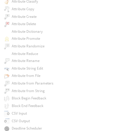
Attribute Classify
Attribute Copy
Attribute Create
Attribute Delete
Attribute Dictionary
Attribute Promote
Attribute Randomize
Attribute Reduce
Attribute Rename
Attribute String Edit
Attribute from File
Attribute from Parameters
Attribute from String
Block Begin Feedback
Block End Feedback
CSV Input
CSV Output
Deadline Scheduler