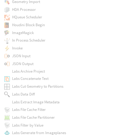
Geometry Import
HDA Processor
HQueue Scheduler
Houdini Block Begin
ImageMagick
In Process Scheduler
Invoke
JSON Input
JSON Output
Labs Archive Project
Labs Concatenate Text
Labs Cut Geometry to Partitions
Labs Data Diff
Labs Extract Image Metadata
Labs File Cache Filter
Labs File Cache Partitioner
Labs Filter by Value
Labs Generate from Imageplanes