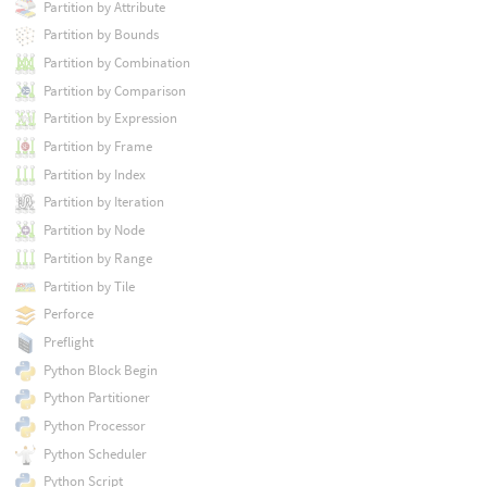
Partition by Attribute
Partition by Bounds
Partition by Combination
Partition by Comparison
Partition by Expression
Partition by Frame
Partition by Index
Partition by Iteration
Partition by Node
Partition by Range
Partition by Tile
Perforce
Preflight
Python Block Begin
Python Partitioner
Python Processor
Python Scheduler
Python Script