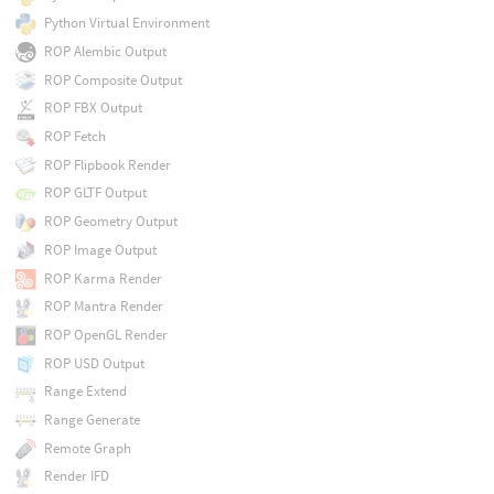
Python Virtual Environment
ROP Alembic Output
ROP Composite Output
ROP FBX Output
ROP Fetch
ROP Flipbook Render
ROP GLTF Output
ROP Geometry Output
ROP Image Output
ROP Karma Render
ROP Mantra Render
ROP OpenGL Render
ROP USD Output
Range Extend
Range Generate
Remote Graph
Render IFD