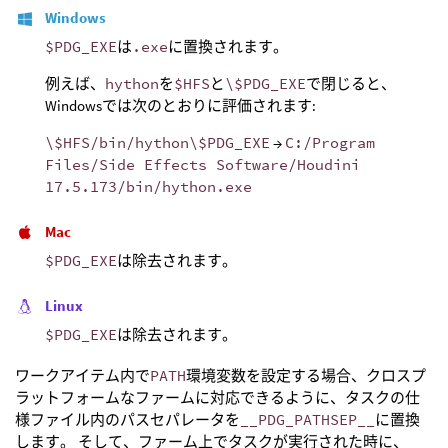
Windows
$PDG_EXE
は
.exe
に置換されます。
例えば、
hython
を
$HFS
と
\$PDG_EXE
で閉じると、
Windowsでは次のとおりに評価されます:
\$HFS/bin/hython\$PDG_EXE
→
C:/Program
Files/Side Effects Software/Houdini
17.5.173/bin/hython.exe
Mac
$PDG_EXE
は除去されます。
Linux
$PDG_EXE
は除去されます。
ワークアイテム内で
PATH
環境変数を設定する場合、クロスプ
ラットフォームなファームに対応できるように、タスクの仕
様ファイル内のパスセパレータを
__PDG_PATHSEP__
に置換
します。 そして、ファーム上でタスクが実行された時に、