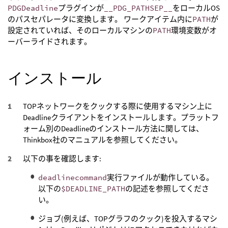
PDGDeadline
プラグインが
__PDG_PATHSEP__
をローカルOS
のパスセパレータに変換します。 ワークアイテム内に
PATH
が
設定されていれば、そのローカルマシンの
PATH
環境変数がオ
ーバーライドされます。
インストール
TOPネットワークをクックする際に使用するマシン上に
Deadlineクライアントをインストールします。プラットフ
ォーム別のDeadlineのインストール方法に関しては、
Thinkbox社のマニュアルを参照してください。
以下の事を確認します:
deadlinecommand
実行ファイルが動作している。
以下の
$DEADLINE_PATH
の記述を参照してくださ
い。
ジョブ(例えば、TOPグラフのクック)を投入するマシ