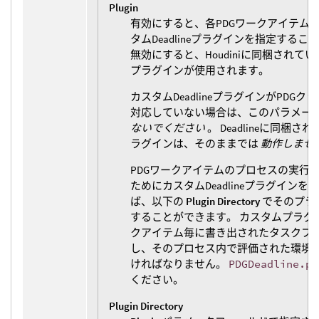
Plugin
有効にすると、各PDGワークアイテム
タムDeadlineプラグインを指定する
無効にすると、Houdiniに同梱されているPD
プラグインが使用されます。
カスタムDeadlineプラグインがPDG
対応していない場合は、このパラメー
ないでください
。 Deadlineに同梱
ラグインは、そのままでは
動作しませ
PDGワークアイテムのプロセスの実行
ためにカスタムDeadlineプラグイン
ば、以下の
Plugin Directory
でそのプラ
することができます。 カスタムプラグ
クアイテム毎に書き出されたタスクフ
し、そのプロセス内で評価された環境
ければなりません。
PDGDeadline.py
ください。
Plugin Directory