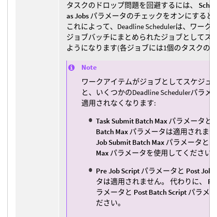
タスクのドロップ問題を回避するには、
Sched
as Jobs
パラメータのチェックをオンにすると
これによって、Deadline Schedulerは、ワ
ジョブバッチにまとめられたジョブとしてス
ようになります(各ジョブには1個のタスクのみ
Note
ワークアイテムがジョブとしてスケジュ
と、いくつかのDeadline Schedulerパ
適用されなくなります:
Task Submit Batch Max
パラメータと
Batch Max
パラメータは適用されませ
Job Submit Batch Max
パラメータと
J
Max
パラメータを使用してください
Pre Job Script
パラメータと
Post Job S
タは適用されません。 代わりに、
Pr
ラメータと
Post Batch Script
パラメー
ださい。