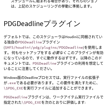
スケジュールに組まれる場合があり、それらのジョブ
は、上記のスケジューリングの挙動に準拠します。
PDGDeadlineプラグイン
デフォルトでは、このスケジューラはHoudiniに同梱されてい
る独自の
PDGDeadline
プラグイン
(
$HFS/houdini/pdg/plugins/PDGDeadline
)を使用しま
す。 何もセットアップをする
必要なく
このプラグインが有効
になっているので、すぐに動作するはずです。 以降のこのド
キュメントでは、
PDGDeadline
プラグインの利用を想定して
いることに注意してください。
Windows版のDeadlineプロセスでは、実行ファイルの拡張子
が
.exe
である必要があります。 この要件を満たすために、
\$PDG_EXE
を実行ファイルに追加することができます。
PDGDeadline
プラグインは、ワークアイテム実行ファイルで
指定された
\$PDG_EXE
を次のとおりに評価します: