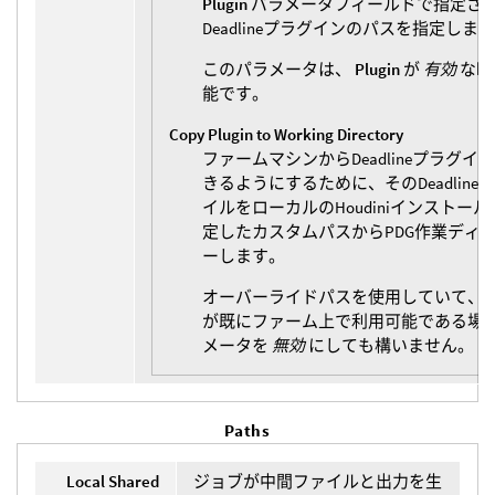
Plugin
パラメータフィールドで指定さ
Deadlineプラグインのパスを指定しま
このパラメータは、
Plugin
が
有効
な時
能です。
Copy Plugin to Working Directory
ファームマシンからDeadlineプラグ
きるようにするために、そのDeadlin
イルをローカルのHoudiniインストー
定したカスタムパスからPDG作業ディ
ーします。
オーバーライドパスを使用していて、
が既にファーム上で利用可能である場
メータを
無効
にしても構いません。
Paths
Local Shared
ジョブが中間ファイルと出力を生