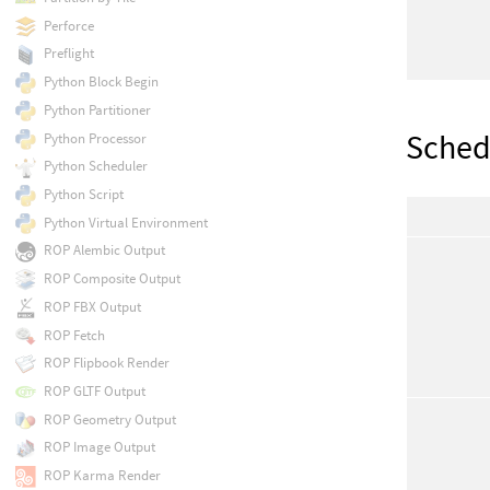
Perforce
Preflight
Python Block Begin
Python Partitioner
Sched
Python Processor
Python Scheduler
Python Script
Python Virtual Environment
ROP Alembic Output
ROP Composite Output
ROP FBX Output
ROP Fetch
ROP Flipbook Render
ROP GLTF Output
ROP Geometry Output
ROP Image Output
ROP Karma Render