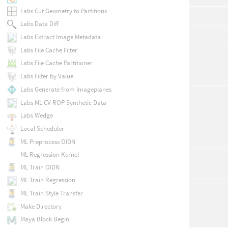
Labs Cut Geometry to Partitions
Labs Data Diff
Labs Extract Image Metadata
Labs File Cache Filter
Labs File Cache Partitioner
Labs Filter by Value
Labs Generate from Imageplanes
Labs ML CV ROP Synthetic Data
Labs Wedge
Local Scheduler
ML Preprocess OIDN
ML Regression Kernel
ML Train OIDN
ML Train Regression
ML Train Style Transfer
Make Directory
Maya Block Begin