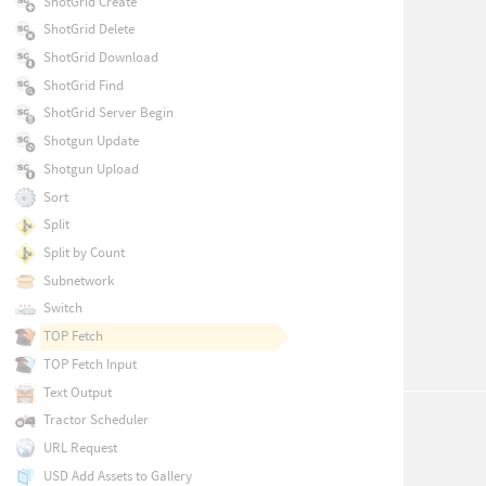
ShotGrid Create
ShotGrid Delete
ShotGrid Download
ShotGrid Find
ShotGrid Server Begin
Shotgun Update
Shotgun Upload
Sort
Split
Split by Count
Subnetwork
Switch
TOP Fetch
TOP Fetch Input
Text Output
Tractor Scheduler
URL Request
USD Add Assets to Gallery