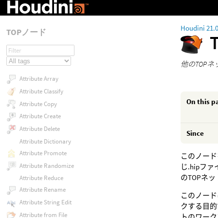
Houdini 21.
TOPノード
他のTOP
Attribute Array
Attribute Classify
On this p
Attribute Copy
Attribute Create
Attribute Delete
Since
Attribute Dictionary
Attribute Promote
このノード
Attribute Randomize
じ.hip
のTOPネ
Attribute Reduce
Attribute Rename
このノード
Attribute String Edit
クする目的
Attribute from File
トのワーク