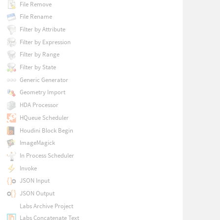
File Remove
File Rename
Filter by Attribute
Filter by Expression
Filter by Range
Filter by State
Generic Generator
Geometry Import
HDA Processor
HQueue Scheduler
Houdini Block Begin
ImageMagick
In Process Scheduler
Invoke
JSON Input
JSON Output
Labs Archive Project
Labs Concatenate Text