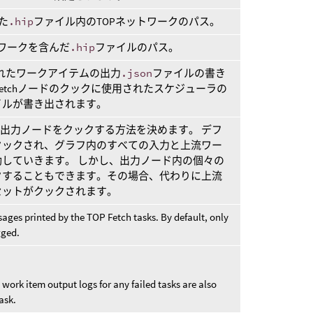
た
.hip
ファイル内のTOPネットワークのパス。
トワークを含んだ
.hip
ファイルのパス。
れたワークアイテムの出力
.json
ファイルの書き
etchノードのクックに使用されたスケジューラの
イルが書き出されます。
の出力ノードをクックする方法を決めます。 デフ
クックされ、グラフ内のすべての入力と上流ワー
していきます。 しかし、出力ノード内の個々の
クすることもできます。その場合、代わりに上流
セットがクックされます。
sages printed by the TOP Fetch tasks. By default, only
gged.
work item output logs for any failed tasks are also
ask.