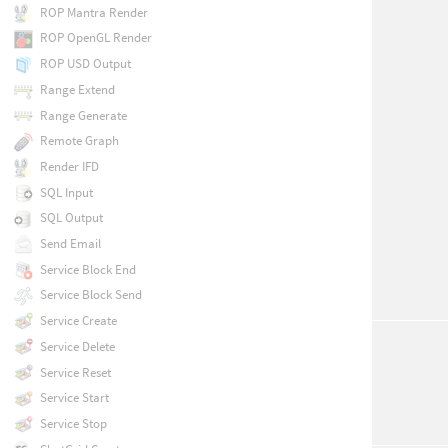
ROP Mantra Render
ROP OpenGL Render
ROP USD Output
Range Extend
Range Generate
Remote Graph
Render IFD
SQL Input
SQL Output
Send Email
Service Block End
Service Block Send
Service Create
Service Delete
Service Reset
Service Start
Service Stop