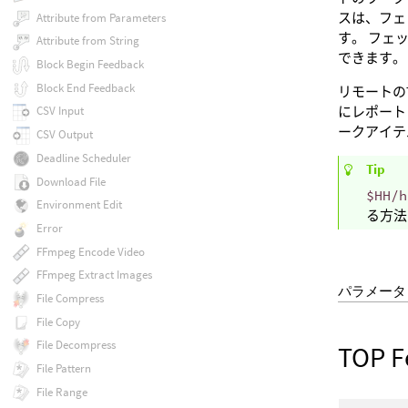
スは、フェ
Attribute from Parameters
す。 フェ
Attribute from String
できます。
Block Begin Feedback
Block End Feedback
リモートの
にレポート
CSV Input
ークアイテ
CSV Output
Deadline Scheduler
Tip
Download File
$HH/h
Environment Edit
る方法
Error
FFmpeg Encode Video
FFmpeg Extract Images
パラメータ
File Compress
File Copy
File Decompress
TOP F
File Pattern
File Range