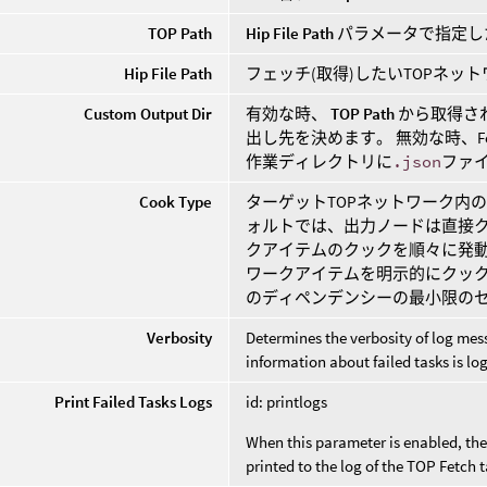
TOP Path
Hip File Path
パラメータで指定し
Hip File Path
フェッチ(取得)したいTOPネッ
Custom Output Dir
有効な時、
TOP Path
から取得さ
出し先を決めます。 無効な時、F
作業ディレクトリに
.json
ファ
Cook Type
ターゲットTOPネットワーク内
ォルトでは、出力ノードは直接
クアイテムのクックを順々に発動
ワークアイテムを明示的にクッ
のディペンデンシーの最小限の
Verbosity
Determines the verbosity of log mes
information about failed tasks is lo
Print Failed Tasks Logs
id: printlogs
When this parameter is enabled, the 
printed to the log of the TOP Fetch t