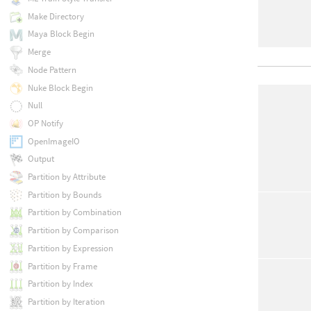
Make Directory
Maya Block Begin
Merge
Node Pattern
Nuke Block Begin
Null
OP Notify
OpenImageIO
Output
Partition by Attribute
Partition by Bounds
Partition by Combination
Partition by Comparison
Partition by Expression
Partition by Frame
Partition by Index
Partition by Iteration