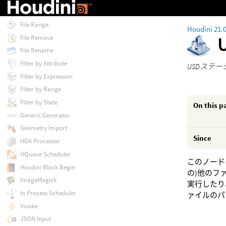
File Pattern
File Range
Houdini 21.
File Remove
File Rename
Filter by Attribute
USDステ
Filter by Expression
Filter by Range
Filter by State
On this p
Generic Generator
Geometry Import
Since
HDA Processor
HQueue Scheduler
このノード
Houdini Block Begin
の)他のフ
ImageMagick
実行したり
In Process Scheduler
ァイルのパ
Invoke
JSON Input