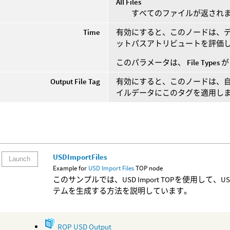
All Files
すべてのファイルが返され
Time
有効にすると、このノードは、
ットパスアトリビュートを評価
このパラメータは、
File Types
Output File Tag
有効にすると、このノードは、
イルデータにこのタグを適用し
USDImportFiles
Launch
Example for
USD Import Files
TOP node
このサンプルでは、USD Import TOPを使用し
テムを生成する方法を説明しています。
ROP USD Output