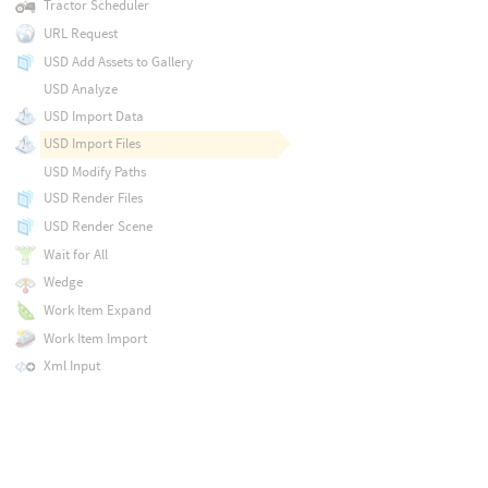
Tractor Scheduler
URL Request
USD Add Assets to Gallery
USD Analyze
USD Import Data
USD Import Files
USD Modify Paths
USD Render Files
USD Render Scene
Wait for All
Wedge
Work Item Expand
Work Item Import
Xml Input