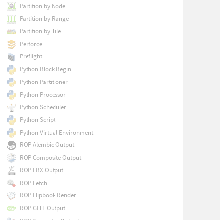
Partition by Node
Partition by Range
Partition by Tile
Perforce
Preflight
Python Block Begin
Python Partitioner
Python Processor
Python Scheduler
Python Script
Python Virtual Environment
ROP Alembic Output
ROP Composite Output
ROP FBX Output
ROP Fetch
ROP Flipbook Render
ROP GLTF Output