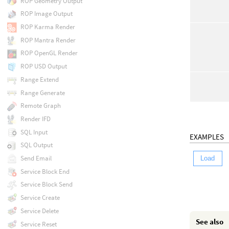
ROP Geometry Output
ROP Image Output
ROP Karma Render
ROP Mantra Render
ROP OpenGL Render
ROP USD Output
Range Extend
Range Generate
Remote Graph
Render IFD
SQL Input
EXAMPLES
SQL Output
Send Email
Load
Service Block End
Service Block Send
Service Create
Service Delete
See also
Service Reset