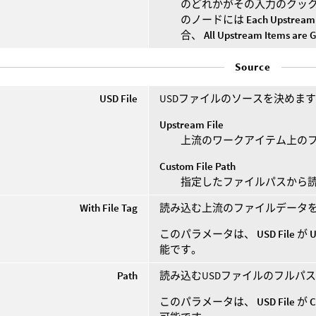
のどれかがその入力のクッ
のノードには
Each Upstream 
合、
All Upstream Items are 
Source
USD File
USDファイルのソースを決めま
Upstream File
上流のワークアイテム上の
Custom File Path
指定したファイルパスから
With File Tag
読み込む上流のファイルデータ
このパラメータは、
USD File
が
U
能です。
Path
読み込むUSDファイルのフルパ
このパラメータは、
USD File
が
C