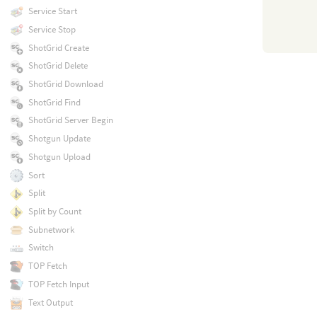
Service Start
Service Stop
ShotGrid Create
ShotGrid Delete
ShotGrid Download
ShotGrid Find
ShotGrid Server Begin
Shotgun Update
Shotgun Upload
Sort
Split
Split by Count
Subnetwork
Switch
TOP Fetch
TOP Fetch Input
Text Output