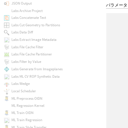
JSON Output
パラメータ
Labs Archive Project
Labs Concatenate Text
Labs Cut Geometry to Partitions
Labs Data Diff
Labs Extract Image Metadata
Labs File Cache Filter
Labs File Cache Partitioner
Labs Filter by Value
Labs Generate from Imageplanes
Labs ML CV ROP Synthetic Data
Labs Wedge
Local Scheduler
ML Preprocess OIDN
ML Regression Kernel
ML Train OIDN
ML Train Regression
ML Train Style Transfer