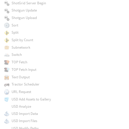
ShotGrid Server Begin
Shotgun Update
Shotgun Upload
Sort
Split
Split by Count
Subnetwork
Switch
TOP Fetch
TOP Fetch Input
Text Output
Tractor Scheduler
URL Request
USD Add Assets to Gallery
USD Analyze
USD Import Data
USD Import Files
USD Modify Paths