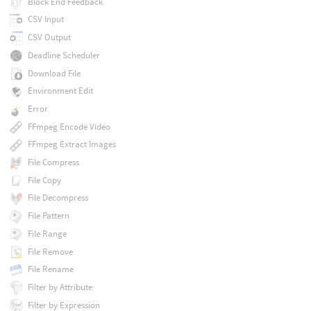
Block End Feedback
CSV Input
CSV Output
Deadline Scheduler
Download File
Environment Edit
Error
FFmpeg Encode Video
FFmpeg Extract Images
File Compress
File Copy
File Decompress
File Pattern
File Range
File Remove
File Rename
Filter by Attribute
Filter by Expression