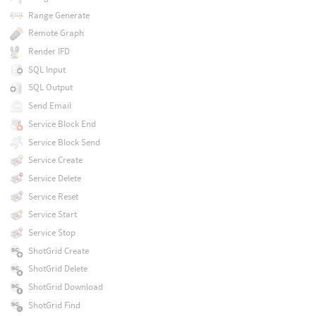
Range Generate
Remote Graph
Render IFD
SQL Input
SQL Output
Send Email
Service Block End
Service Block Send
Service Create
Service Delete
Service Reset
Service Start
Service Stop
ShotGrid Create
ShotGrid Delete
ShotGrid Download
ShotGrid Find