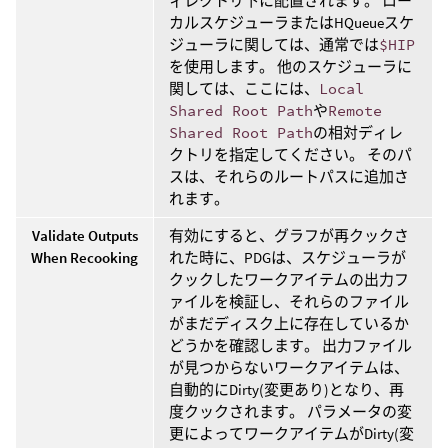
ィレクトリ下に配置されます。 ロー
カルスケジューラまたはHQueueスケ
ジューラに関しては、通常では
$HIP
を使用します。 他のスケジューラに
関しては、ここには、
Local
Shared Root Path
や
Remote
Shared Root Path
の相対ディレ
クトリを指定してください。 そのパ
スは、それらのルートパスに追加さ
れます。
Validate Outputs
有効にすると、グラフが再クックさ
When Recooking
れた時に、PDGは、スケジューラが
クックしたワークアイテムの出力フ
ァイルを検証し、それらのファイル
がまだディスク上に存在しているか
どうかを確認します。 出力ファイル
が見つからないワークアイテムは、
自動的にDirty(変更あり)となり、再
度クックされます。 パラメータの変
更によってワークアイテムがDirty(変