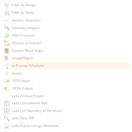
Filter by Range
Filter by State
Generic Generator
Geometry Import
HDA Processor
HQueue Scheduler
Houdini Block Begin
ImageMagick
In Process Scheduler
Invoke
JSON Input
JSON Output
Labs Archive Project
Labs Concatenate Text
Labs Cut Geometry to Partitions
Labs Data Diff
Labs Extract Image Metadata