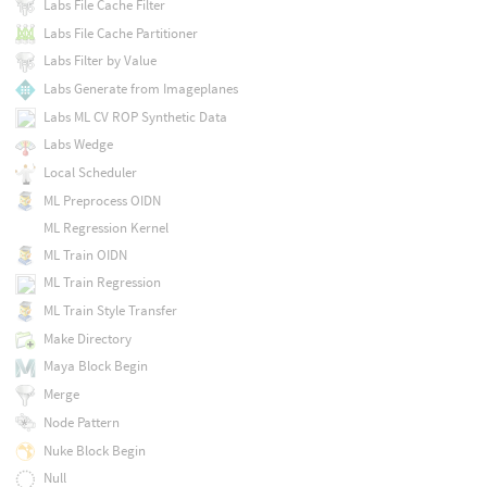
Labs File Cache Filter
Labs File Cache Partitioner
Labs Filter by Value
Labs Generate from Imageplanes
Labs ML CV ROP Synthetic Data
Labs Wedge
Local Scheduler
ML Preprocess OIDN
ML Regression Kernel
ML Train OIDN
ML Train Regression
ML Train Style Transfer
Make Directory
Maya Block Begin
Merge
Node Pattern
Nuke Block Begin
Null