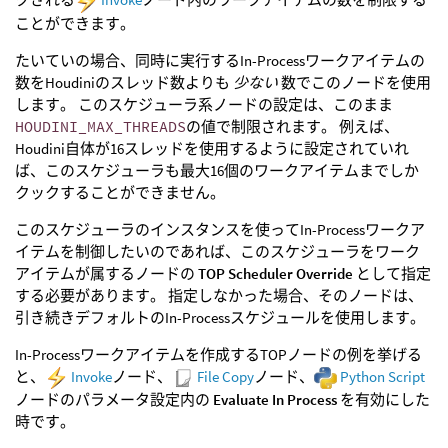
ことができます。
たいていの場合、同時に実行するIn-Processワークアイテムの
数をHoudiniのスレッド数よりも
少ない
数でこのノードを使用
します。 このスケジューラ系ノードの設定は、このまま
HOUDINI_MAX_THREADS
の値で制限されます。 例えば、
Houdini自体が16スレッドを使用するように設定されていれ
ば、このスケジューラも最大16個のワークアイテムまでしか
クックすることができません。
このスケジューラのインスタンスを使ってIn-Processワークア
イテムを制御したいのであれば、このスケジューラをワーク
アイテムが属するノードの
TOP Scheduler Override
として指定
する必要があります。 指定しなかった場合、そのノードは、
引き続きデフォルトのIn-Processスケジュールを使用します。
In-Processワークアイテムを作成するTOPノードの例を挙げる
と、
Invoke
ノード、
File Copy
ノード、
Python Script
ノードのパラメータ設定内の
Evaluate In Process
を有効にした
時です。