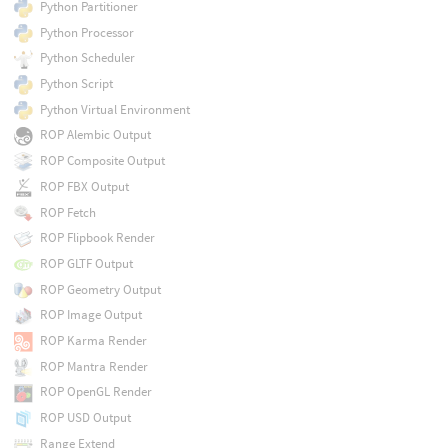
Python Partitioner
Python Processor
Python Scheduler
Python Script
Python Virtual Environment
ROP Alembic Output
ROP Composite Output
ROP FBX Output
ROP Fetch
ROP Flipbook Render
ROP GLTF Output
ROP Geometry Output
ROP Image Output
ROP Karma Render
ROP Mantra Render
ROP OpenGL Render
ROP USD Output
Range Extend