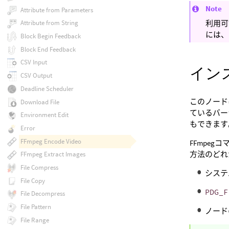
Note
Attribute from Parameters
利用可
Attribute from String
には、
Block Begin Feedback
Block End Feedback
CSV Input
イン
CSV Output
Deadline Scheduler
このノード
Download File
ているバー
Environment Edit
もできます
Error
FFmpeg Encode Video
FFmpe
方法のどれ
FFmpeg Extract Images
File Compress
システ
File Copy
PDG_F
File Decompress
File Pattern
ノー
File Range