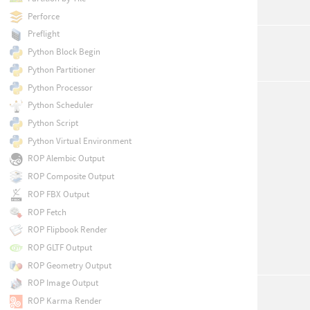
Perforce
Preflight
Python Block Begin
Python Partitioner
Python Processor
Python Scheduler
Python Script
Python Virtual Environment
ROP Alembic Output
ROP Composite Output
ROP FBX Output
ROP Fetch
ROP Flipbook Render
ROP GLTF Output
ROP Geometry Output
ROP Image Output
ROP Karma Render