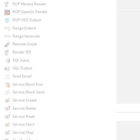
ROP Mantra Render
ROP OpenGL Render
ROP USD Output
Range Extend
Range Generate
Remote Graph
Render IFD
SQL Input
SQL Output
Send Email
Service Block End
Service Block Send
Service Create
Service Delete
Service Reset
Service Start
Service Stop