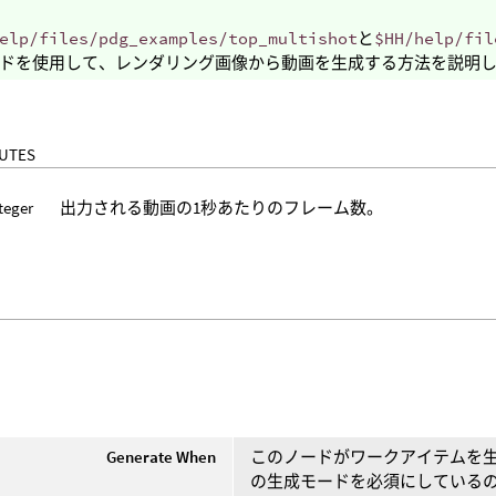
elp/files/pdg_examples/top_multishot
と
$HH/help/fil
ドを使用して、レンダリング画像から動画を生成する方法を説明
BUTES
teger
出力される動画の1秒あたりのフレーム数。
Generate When
このノードがワークアイテムを生
の生成モードを必須にしている