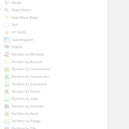
Merge
Node Pattern
Nuke Block Begin
Null
OP Notify
OpenImageIO
Output
Partition by Attribute
Partition by Bounds
Partition by Combination
Partition by Comparison
Partition by Expression
Partition by Frame
Partition by Index
Partition by Iteration
Partition by Node
Partition by Range
Partition by Tile