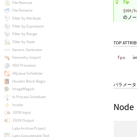
Tip
File Remove
File Rename
$HH/h
のノー
Filter by Attribute
Filter by Expression
Filter by Range
Filter by State
TOP ATTRI
Generic Generator
fps
in
Geometry Import
HDA Processor
HQueue Scheduler
Houdini Block Begin
パラメータ
ImageMagick
In Process Scheduler
Node
Invoke
JSON Input
JSON Output
Labs Archive Project
Labs Concatenate Text