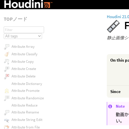
Houdini 21.
TOPノード
静止画像シ
Attribute Array
Attribute Classify
On this p
Attribute Copy
Attribute Create
Attribute Delete
Attribute Dictionary
Attribute Promote
Since
Attribute Randomize
Attribute Reduce
Note
Attribute Rename
動画か
Attribute String Edit
い。
Attribute from File