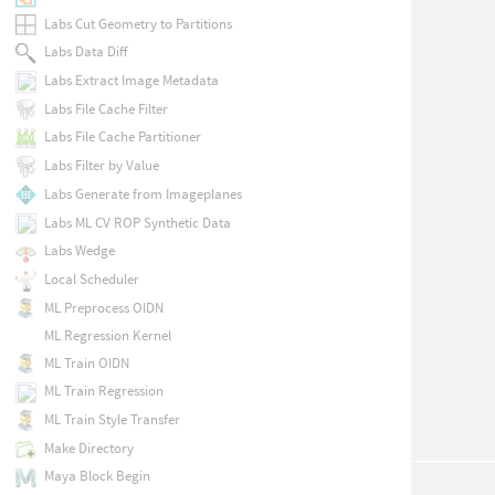
Labs Cut Geometry to Partitions
Labs Data Diff
Labs Extract Image Metadata
Labs File Cache Filter
Labs File Cache Partitioner
Labs Filter by Value
Labs Generate from Imageplanes
Labs ML CV ROP Synthetic Data
Labs Wedge
Local Scheduler
ML Preprocess OIDN
ML Regression Kernel
ML Train OIDN
ML Train Regression
ML Train Style Transfer
Make Directory
Maya Block Begin