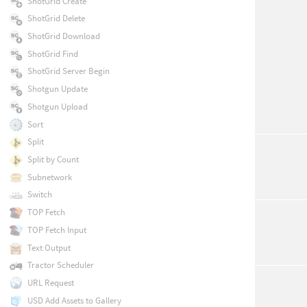
ShotGrid Create
ShotGrid Delete
ShotGrid Download
ShotGrid Find
ShotGrid Server Begin
Shotgun Update
Shotgun Upload
Sort
Split
Split by Count
Subnetwork
Switch
TOP Fetch
TOP Fetch Input
Text Output
Tractor Scheduler
URL Request
USD Add Assets to Gallery