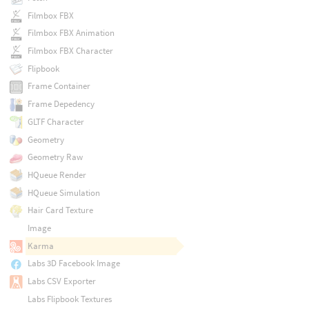
Filmbox FBX
Filmbox FBX Animation
Filmbox FBX Character
Flipbook
Frame Container
Frame Depedency
GLTF Character
Geometry
Geometry Raw
HQueue Render
HQueue Simulation
Hair Card Texture
Image
Karma
Labs 3D Facebook Image
Labs CSV Exporter
Labs Flipbook Textures