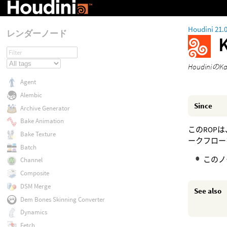
Houdini 21.
レンダーノード
Houdin
Agent
Alembic
Since
Archive Generator
Bake Animation
このROPは
Bake Texture
ークフローを
Batch
このノ
Channel
Composite
DSM Merge
See also
Dem Bones Skinning Converter
Dynamics
Fetch