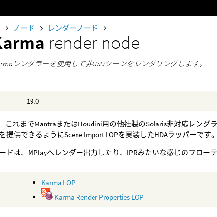
0
ノード
レンダーノード
Karma
render node
iのKarmaレンダラーを使用して非USDシーンをレンダリングします。
19.0
、これまでMantraまたはHoudini用の他社製のSolaris非対応レン
提供できるようにScene Import LOPを実装したHDAラッパーです
ードは、MPlayへレンダー出力したり、IPRみたいな感じのフロー
Karma LOP
Karma Render Properties LOP